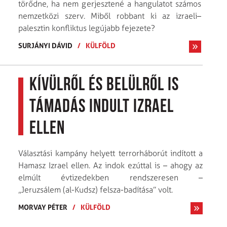
törődne, ha nem gerjesztené a hangulatot számos
nemzetközi szerv. Miből robbant ki az izraeli–
palesztin konfliktus legújabb fejezete?
SURJÁNYI DÁVID
/
KÜLFÖLD
Kívülről és belülről is
támadás indult Izrael
ellen
Választási kampány helyett terrorháborút indított a
Hamasz Izrael ellen. Az indok ezúttal is – ahogy az
elmúlt évtizedekben rendszeresen –
„Jeruzsálem (al-Kudsz) felsza-badítása” volt.
MORVAY PÉTER
/
KÜLFÖLD