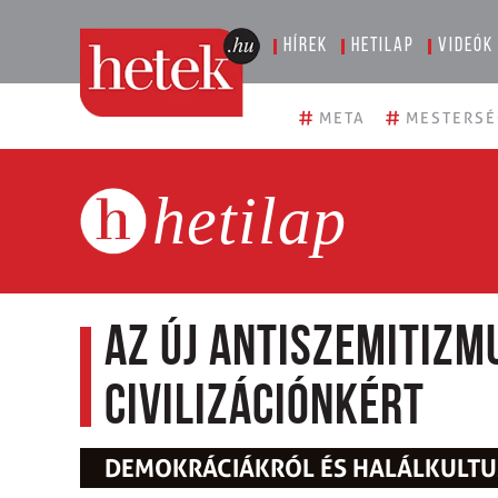
Hírek
Hetilap
Videók
#
#
META
MESTERSÉ
hetilap
Az új antiszemitizm
civilizációnkért
DEMOKRÁCIÁKRÓL ÉS HALÁLKULT