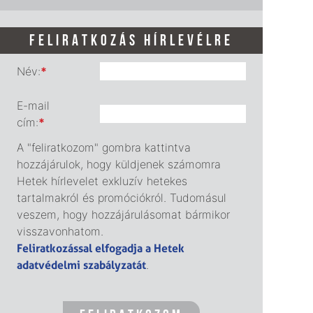
FELIRATKOZÁS HÍRLEVÉLRE
Név:
*
E-mail
cím:
*
A "feliratkozom" gombra kattintva
hozzájárulok, hogy küldjenek számomra
Hetek hírlevelet exkluzív hetekes
tartalmakról és promóciókról. Tudomásul
veszem, hogy hozzájárulásomat bármikor
visszavonhatom.
Feliratkozással elfogadja a Hetek
adatvédelmi szabályzatát
.