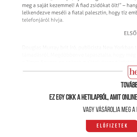
meg a saját kezemmel! A fiad zsidókat ölt!” – han
lelkendezve meséli a fiatal palesztin, hogy tíz em
telefonjáról hívja.
ELSŐ
Douglas Murray brit író, publicista New Yorkban 
támadásról. Megdöbbenve tapasztalta, hogy még b
a Times Square-en százak gyűltek össze tüntetni 
áldozat ellen.
Tovább
Ez egy cikk a hetilapból, amit onli
Vagy vásárolja meg a 
Előfizetek