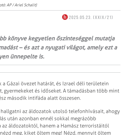
tó: AP / Ariel Schalit)
2025.05.23. (XXIX/21)
jabb könyve kegyetlen őszin­teséggel mutatja
ámadást – és azt a nyugati világot, amely ezt a
yen ünnepelte is.
a Gázai övezet határát, és Izrael déli területein
ket, gyermekeket és időseket. A támadásban több mint
sz második intifáda alatt összesen.
allgatni az áldozatok utolsó telefonhívásait, ahogy
madás után azonban ennél sokkal megrázóbb
 az áldozatoktól, hanem a Hamász terroristáitól
 nézd meg, kiket öltem meg! Nézd, mennyit öltem