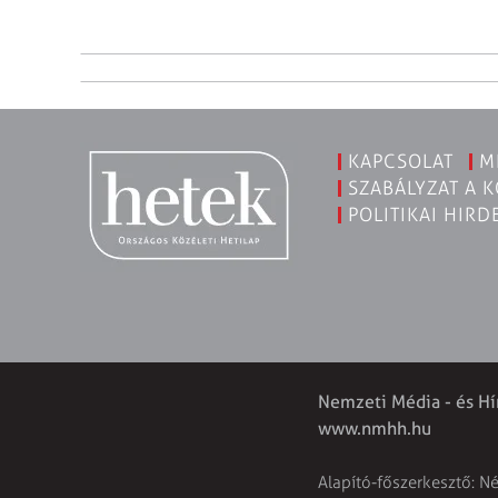
KAPCSOLAT
M
SZABÁLYZAT A 
POLITIKAI HIRD
Nemzeti Média - és Hí
www.nmhh.hu
Alapító-főszerkesztő: N