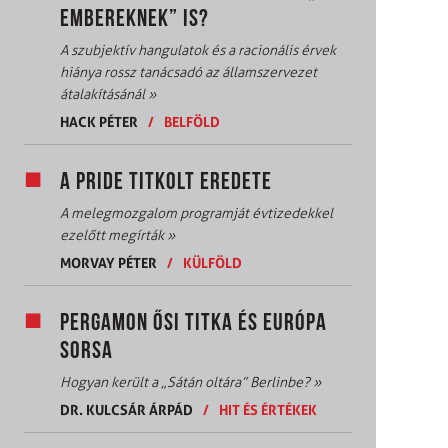
EMBEREKNEK” IS?
A szubjektív hangulatok és a racionális érvek
hiánya rossz tanácsadó az államszervezet
átalakításánál
»
HACK PÉTER
/
BELFÖLD
A PRIDE TITKOLT EREDETE
A melegmozgalom programját évtizedekkel
ezelőtt megírták
»
MORVAY PÉTER
/
KÜLFÖLD
PERGAMON ŐSI TITKA ÉS EURÓPA
SORSA
Hogyan került a „Sátán oltára” Berlinbe?
»
DR. KULCSÁR ÁRPÁD
/
HIT ÉS ÉRTÉKEK