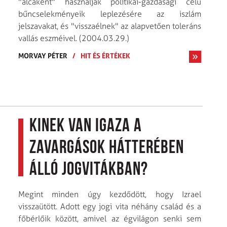
"álcaként" használják politikai-gazdasági célú
bűncselekményeik leplezésére az iszlám
jelszavakat, és "visszaélnek" az alapvetően toleráns
vallás eszméivel. (2004.03.29.)
MORVAY PÉTER
/
HIT ÉS ÉRTÉKEK
Kinek van igaza a
zavargások hátterében
álló jogvitákban?
Megint minden úgy kezdődött, hogy Izrael
visszaütött. Adott egy jogi vita néhány család és a
főbérlőik között, amivel az égvilágon senki sem