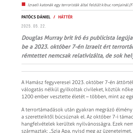
Izraeli katonák egy terroristák által feldúlt kibuc romjainál.(Fo
PATÓCS DÁNIEL
/
HÁTTÉR
2025. 05. 22.
Douglas Murray brit író és publicista legú
be a 2023. október 7-én Izraelt ért terror­t
rémtettet nemcsak relativizálta, de sok hel
A Hamász fegyveresei 2023. október 7-én áttörték 
válogatás nélkül gyilkoltak civileket, köztük nő
1200 ember vesztette életét – többen, mint az egé
A terrortámadások után gyakran megrázó élmény h
a szeretteiktől búcsúznak el. Az október 7-i tá
hangfelvételek kerültek nyilvánosságra. Ezek nem
származtak: „Szia Apa, nyisd meg az üzeneteimet,