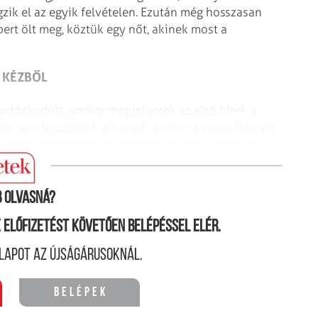
gzik el az egyik felvételen. Ezután még hosszasan
bert ölt meg, köztük egy nőt, akinek most a
 KÉZBŐL
tartózkodott, amikor megjelentek az első hírek a
e sem fejeződtek a harcok, amikor a város főterén,
– nem a terroristákkal szemben, hanem Izrael, az
 olvasná?
ne előfizetést követően belépéssel elér.
lapot az újságárusoknál.
Belépek