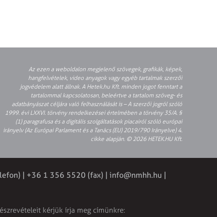
Az ezen a weboldalon megjelenő szövegek, grafikák, képek,
hangfelvételek, video anyagok vagy egyéb tartalmak szerzői
jogvédelem alatt állnak. A Hetek.hu Kft. minden jogot fenntart a
tartalommal kapcsolatosan, beleértve a tartalom szöveg- és
adatbányászat céljára való felhasználását is – A szerzői jogról szóló
1999. évi LXXVI. törvény rendelkezései értelmében a törvény 35/A. §
(1) paragrafusa és a digitális szolgáltatások piacairól szóló európai
irányelv (Az Európai Parlament és a Tanács (EU) 2019/790 Irányelve) 4.
cikke alapján. © 2026 HETEK.HU Kft.
lefon) | +36 1 356 5520 (fax) |
info@nmhh.hu
|
észrevételeit kérjük írja meg címünkre: