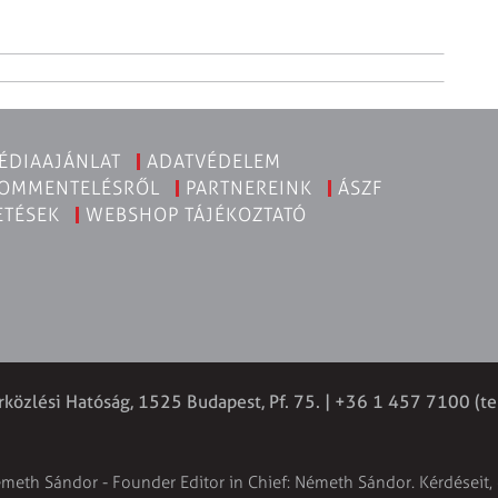
ÉDIAAJÁNLAT
ADATVÉDELEM
KOMMENTELÉSRŐL
PARTNEREINK
ÁSZF
ETÉSEK
WEBSHOP TÁJÉKOZTATÓ
rközlési Hatóság, 1525 Budapest, Pf. 75. | +36 1 457 7100 (te
émeth Sándor - Founder Editor in Chief: Németh Sándor. Kérdéseit, 