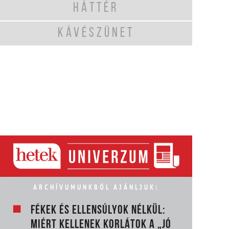
HÁTTÉR
KÁVÉSZÜNET
ARCHÍVUMUNKBÓL AJÁNLJUK:
FÉKEK ÉS ELLENSÚLYOK NÉLKÜL:
MIÉRT KELLENEK KORLÁTOK A „JÓ