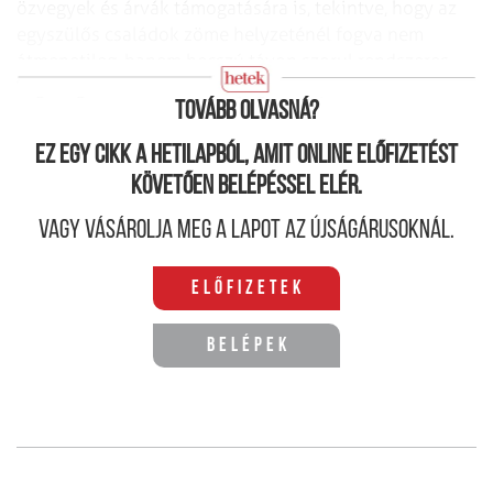
özvegyek és árvák támogatására is, tekintve, hogy az
egyszülős családok zöme helyzeténél fogva nem
átmenetileg, hanem hosszú távon szorul rendszeres
segítségre, és nem csak anyagi szempontból.
Tovább olvasná?
Ez egy cikk a hetilapból, amit online előfizetést
követően belépéssel elér.
Vagy vásárolja meg a lapot az újságárusoknál.
Előfizetek
Belépek