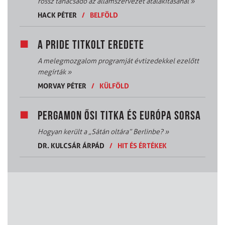
rossz tanácsadó az államszervezet átalakításánál
»
HACK PÉTER
/
BELFÖLD
A PRIDE TITKOLT EREDETE
A melegmozgalom programját évtizedekkel ezelőtt
megírták
»
MORVAY PÉTER
/
KÜLFÖLD
PERGAMON ŐSI TITKA ÉS EURÓPA SORSA
Hogyan került a „Sátán oltára” Berlinbe?
»
DR. KULCSÁR ÁRPÁD
/
HIT ÉS ÉRTÉKEK