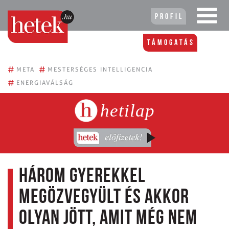
Profil
Támogatás
#
#
META
MESTERSÉGES INTELLIGENCIA
#
ENERGIAVÁLSÁG
hetilap
Három gyerekkel
megözvegyült és akkor
olyan jött, amit még nem