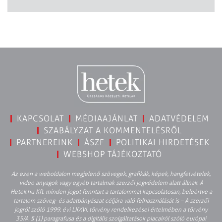
KAPCSOLAT
MÉDIAAJÁNLAT
ADATVÉDELEM
SZABÁLYZAT A KOMMENTELÉSRŐL
PARTNEREINK
ÁSZF
POLITIKAI HIRDETÉSEK
WEBSHOP TÁJÉKOZTATÓ
Az ezen a weboldalon megjelenő szövegek, grafikák, képek, hangfelvételek,
video anyagok vagy egyéb tartalmak szerzői jogvédelem alatt állnak. A
Hetek.hu Kft. minden jogot fenntart a tartalommal kapcsolatosan, beleértve a
tartalom szöveg- és adatbányászat céljára való felhasználását is – A szerzői
jogról szóló 1999. évi LXXVI. törvény rendelkezései értelmében a törvény
35/A. § (1) paragrafusa és a digitális szolgáltatások piacairól szóló európai