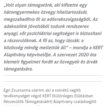
„Volt olyan támogatónk, aki kifizette egy
háromgyermekes özvegy hiteltartozását,
megszabadítva őt az adósrabszolgaságból. Az
adakozóink jóvoltából tudunk rendszeres
anyagi, sőt pszichiátriai segítséget is biztosítani
a rászorulóknak. A fő az, hogy lássák: a
közösség mindig mellettük áll” – mondja a KERT
Alapítvány képviselője. A szervezet 2020 óta
kiemelt figyelmet fordít az özvegyek és árvák
támogatására.
Egri Zsuzsanna szerint, aki a sokrétű segítő
tevékenységet végző KERT (Különleges Ellátásban
Részesülők Támogatásáért) Alapítvány családsegítő