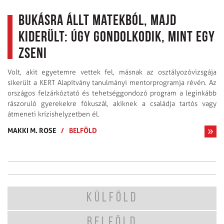
Bukásra állt matekból, majd
kiderült: úgy gondolkodik, mint egy
zseni
Volt, akit egyetemre vettek fel, másnak az osztályozóvizsgája
sikerült a KERT Alapítvány tanulmányi mentorprogramja révén. Az
országos felzárkóztató és tehetséggondozó program a leginkább
rászoruló gyerekekre fókuszál, akiknek a családja tartós vagy
átmeneti krízishelyzetben él.
MAKKI M. ROSE
/
BELFÖLD
KÜLFÖLD
BELFÖLD