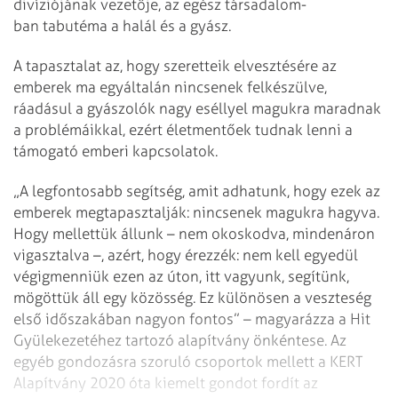
divíziójának vezetője, az egész társadalom­
ban tabutéma a halál és a gyász.
A tapasztalat az, hogy szeretteik elvesztésére az
emberek ma egyáltalán nincsenek felkészülve,
ráadásul a gyászolók nagy eséllyel magukra maradnak
a problémáikkal, ezért életmentőek tudnak lenni a
támogató emberi kapcsolatok.
„A legfontosabb segítség, amit adhatunk, hogy ezek az
emberek megtapasztalják: nincsenek magukra hagyva.
Hogy mellettük állunk – nem okoskodva, mindenáron
vigasztalva –, azért, hogy érezzék: nem kell egyedül
végigmenniük ezen az úton, itt vagyunk, segítünk,
mögöttük áll egy közösség. Ez különösen a veszteség
első időszakában nagyon fontos” – magyarázza a Hit
Gyülekezetéhez tartozó alapítvány önkéntese. Az
egyéb gondozásra szoruló csoportok mellett a KERT
Alapítvány 2020 óta kiemelt gondot fordít az