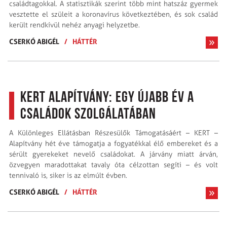
családtagokkal. A statisztikák szerint több mint hatszáz gyermek
vesztette el szüleit a koronavírus következtében, és sok család
került rendkívül nehéz anyagi helyzetbe.
CSERKÓ ABIGÉL
/
HÁTTÉR
KERT Alapítvány: egy újabb év a
családok szolgálatában
A Különleges Ellátásban Részesülők Támogatásáért – KERT –
Alapítvány hét éve támogatja a fogyatékkal élő embereket és a
sérült gyerekeket nevelő családokat. A járvány miatt árván,
özvegyen maradottakat tavaly óta célzottan segíti – és volt
tennivaló is, siker is az elmúlt évben.
CSERKÓ ABIGÉL
/
HÁTTÉR