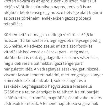
köztéri kőváza és az apró, rusztikus üzlet. Már az út
elején rájöttünk: bármilyen napos, kedvező is az
időjárás, képtelenség egy hosszú hétvége alatt bejárni
az összes történelmi emlékekben gazdag tóparti
települést.
Közben feltárult maga a csillogó vizű tó is: 51,5 km
hosszan, 17 km szélesen, legnagyobb mélysége pedig
356 méter. A kedvező szelek miatt a szörfösök és
vitorlások kedvence az északi part – még most,
októberben is csak úgy dagadtak a színes vásznak –,
míg a déli rész a pálmákkal igazi tengerparti
hangulatot idéz. A vadregényes északnyugati résznél
viszont lassan lehetett haladni, mert rengeteg a kanyar
a meredek sziklafalak alatt, sok az alagút és a
szakadék. Legmagasabb hegycsúcsa a Presanella
(3558 m); a tavon öt sziget is található. Keleti partját
szőlőskertek, citromfák, magnóliák, ősi olívabokrok és
cédrusok keretezik. A lemenő nap utolsó sugarainak