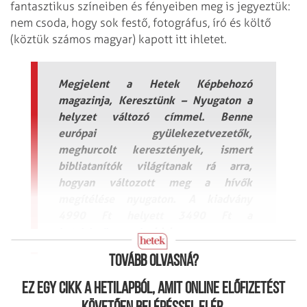
fantasztikus színeiben és fényeiben meg is jegyeztük:
nem csoda, hogy sok festő, fotográfus, író és költő
(köztük számos magyar) kapott itt ihletet.
Megjelent a Hetek Képbehozó
magazinja, Keresztünk – Nyugaton a
helyzet változó címmel. Benne
európai gyülekezetvezetők,
meghurcolt keresztények, ismert
bibliatanítók világítanak rá arra,
hogyan változott meg a hívők
megítélése nyugaton. A kiadvány
4990 Ft helyett 3490 Ft a
oldalon.
hetek.hu/konyvek
Tovább olvasná?
Ez egy cikk a hetilapból, amit online előfizetést