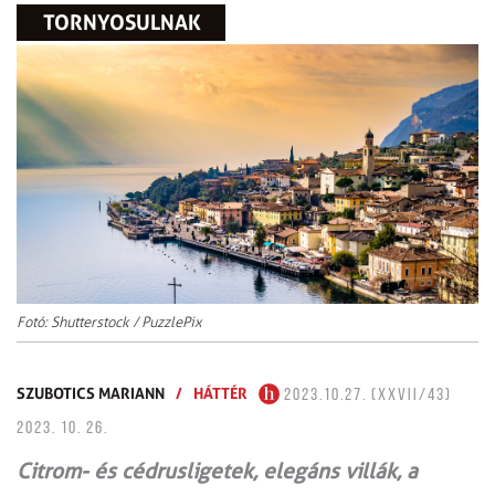
TORNYOSULNAK
Fotó: Shutterstock / PuzzlePix
SZUBOTICS MARIANN
/
HÁTTÉR
2023.10.27. (XXVII/43)
2023. 10. 26.
Citrom- és cédrusligetek, elegáns villák, a