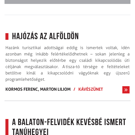
Hajózás az Alföldön
Hazánk turisztikai adottságai eddig is ismertek voltak, idén
azonban még inkább felértékelődhetnek – sokan jelenleg a
biztonságot helyezik előtérbe egy családi kikapcsolódás úti
céljának megválasztásakor. A tisza-tó térsége e feltételeket
betöltve kínál a kikapcsolódni vágyóknak egy újszerű
programlehetőséget.
KORMOS FERENC,
MARTON LILIOM
/
KÁVÉSZÜNET
A Balaton-felvidék kevésbé ismert
tanúhegyei