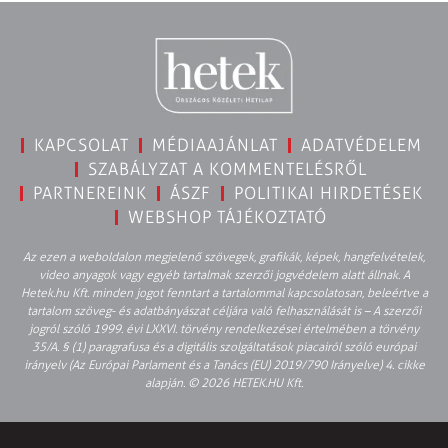
KAPCSOLAT
MÉDIAAJÁNLAT
ADATVÉDELEM
SZABÁLYZAT A KOMMENTELÉSRŐL
PARTNEREINK
ÁSZF
POLITIKAI HIRDETÉSEK
WEBSHOP TÁJÉKOZTATÓ
Az ezen a weboldalon megjelenő szövegek, grafikák, képek, hangfelvételek,
video anyagok vagy egyéb tartalmak szerzői jogvédelem alatt állnak. A
Hetek.hu Kft. minden jogot fenntart a tartalommal kapcsolatosan, beleértve a
tartalom szöveg- és adatbányászat céljára való felhasználását is – A szerzői
jogról szóló 1999. évi LXXVI. törvény rendelkezései értelmében a törvény
35/A. § (1) paragrafusa és a digitális szolgáltatások piacairól szóló európai
irányelv (Az Európai Parlament és a Tanács (EU) 2019/790 Irányelve) 4. cikke
alapján. © 2026 HETEK.HU Kft.