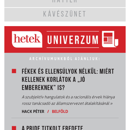
HÁTTÉR
KÁVÉSZÜNET
ARCHÍVUMUNKBÓL AJÁNLJUK:
FÉKEK ÉS ELLENSÚLYOK NÉLKÜL: MIÉRT
KELLENEK KORLÁTOK A „JÓ
EMBEREKNEK” IS?
A szubjektív hangulatok és a racionális érvek hiánya
rossz tanácsadó az államszervezet átalakításánál
»
HACK PÉTER
/
BELFÖLD
A PRIDE TITKOLT EREDETE