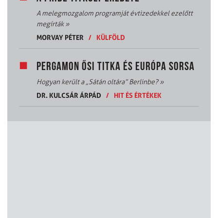
A melegmozgalom programját évtizedekkel ezelőtt
megírták
»
MORVAY PÉTER
/
KÜLFÖLD
PERGAMON ŐSI TITKA ÉS EURÓPA SORSA
Hogyan került a „Sátán oltára” Berlinbe?
»
DR. KULCSÁR ÁRPÁD
/
HIT ÉS ÉRTÉKEK