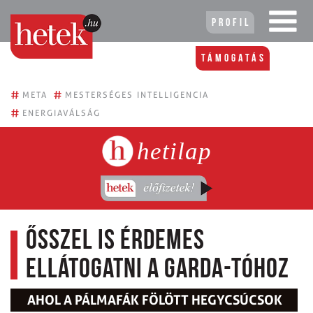
Profil
Támogatás
#
#
META
MESTERSÉGES INTELLIGENCIA
#
ENERGIAVÁLSÁG
hetilap
Ősszel is érdemes
ellátogatni a Garda-tóhoz
AHOL A PÁLMAFÁK FÖLÖTT HEGYCSÚCSOK