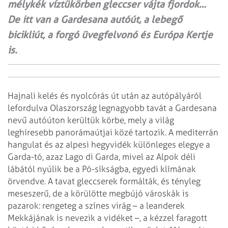
mélykék víztükörben gleccser vájta fjordok…
De itt van a Gardesana autóút, a lebegő
bicikliút, a forgó üvegfelvonó és Európa Kertje
is.
Hajnali kelés és nyolcórás út után az autópályáról
lefordulva Olaszország legnagyobb tavát a Gardesana
nevű autóúton kerültük körbe, mely a világ
leghíresebb panorámaútjai közé tartozik. A mediterrán
hangulat és az alpesi hegyvidék különleges elegye a
Garda-tó, azaz Lago di Garda, mivel az Alpok déli
lábától nyúlik be a Pó-síkságba, egyedi klímának
örvendve. A tavat gleccserek formálták, és tényleg
meseszerű, de a körülötte megbújó városkák is
pazarok: rengeteg a színes virág – a leanderek
Mekkájának is nevezik a vidéket –, a kézzel faragott