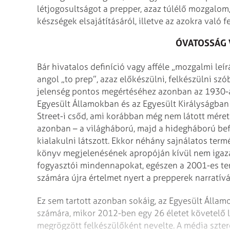
létjogosultságot a prepper, azaz túlélő mozgalom
készségek elsajátításáról, illetve az azokra való f
ÓVATOSSÁG 
Bár hivatalos definíció vagy afféle „mozgalmi leír
angol „to prep”, azaz előkészülni, felkészülni szó
jelenség pontos megértéséhez azonban az 1930-as 
Egyesült Államokban és az Egyesült Királyságban 
Street-i csőd, ami korábban még nem látott mér
azonban – a világháború, majd a hidegháború befe
kialakulni látszott. Ekkor néhány sajnálatos termé
könyv megjelenésének apropóján kívül nem igazá
fogyasztói mindennapokat, egészen a 2001-es terr
számára újra értelmet nyert a prepperek narratívá
Ez sem tartott azonban sokáig, az Egyesült Állam
számára, mikor 2012-ben egy 26 életet követelő l
megrögzött felkészülőként nevelte. A média szt