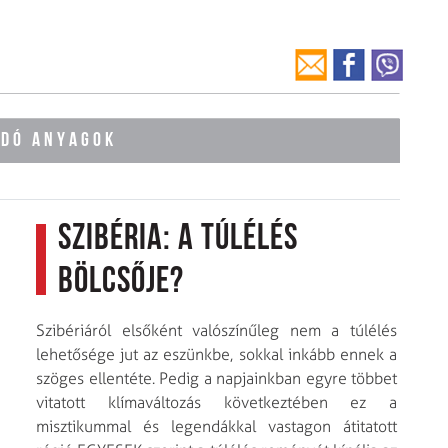
ÓDÓ ANYAGOK
Szibéria: A túlélés
bölcsője?
Szibériáról elsőként valószínűleg nem a túlélés
lehetősége jut az eszünkbe, sokkal inkább ennek a
szöges ellentéte. Pedig a napjainkban egyre többet
vitatott klímaváltozás következtében ez a
misztikummal és legendákkal vastagon átitatott