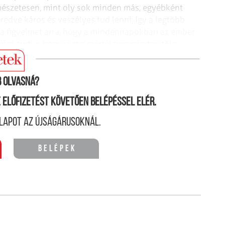
rmészetesen, mint oly sok minden más, egyébként
edve káros és veszélyes tud lenni, így a legtöbb
l a figyelmet arra, hogy a mindennapokban az ember
élni, tudva, hogy józan mértékben minden tőle
ése érdekében.
 olvasná?
ne előfizetést követően belépéssel elér.
lapot az újságárusoknál.
Belépek