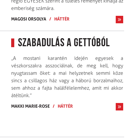
régió EGYESEK szerint a túlélés reményét kínálja az
emberiség számára.
MAGOSI ORSOLYA
/
HÁTTÉR
Szabadulás a gettóból
„A mostani karantén idején egyesek a
vészkorszakra asszociálnak, de meg kell, hogy
nyugtassam õket: a mai helyzetnek semmi köze
sincs a csillagos ház vagy a háború borzalmaihoz,
sem ahhoz a fajta halál­félelemhez, amit mi akkor
átéltünk.”
MAKKI MARIE-ROSE
/
HÁTTÉR