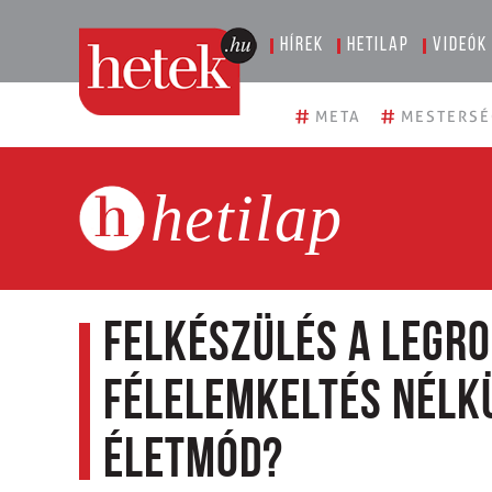
Hírek
Hetilap
Videók
#
#
META
MESTERSÉ
hetilap
Felkészülés a legr
félelemkeltés nélkü
életmód?