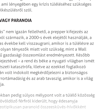
, ami lényegében egy krízis túléléséhez szükséges
elkészülésről szól.
VAGY PARANOIA
ás” nem igazán fellelhető, a prepper kifejezés az
ból származik, a 2000-s évek elejétől használják, a
évekbe kell visszaugrani, amikor is a túlélésre az
olyan tényezők miatt volt szükség, mint a Wall
etű gazdasági összeomlást eredményezett. Később
jeztével – a rend és béke a nyugati világban ismét
szeti katasztrófa, illetve az ezekkel foglalkozó
n volt indokolt megkérdőjelezni a biztonságos
ortámadásig és az arab tavaszig, amikor is a világ
ja.
okban pedig súlyos mélypont volt a túlélő közösség
övöldöző férfiról kiderült, hogy édesanyja
ereotipikusan paranoid összeesküvés-hívőkként