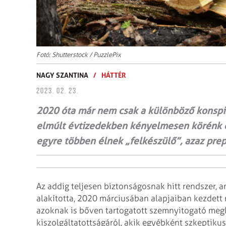
Fotó: Shutterstock / PuzzlePix
NAGY SZANTINA
/
HÁTTÉR
2023. 02. 23.
2020 óta már nem csak a különböző konspir
elmúlt évtizedekben kényelmesen körénk ép
egyre többen élnek „felkészülő”, azaz pre
Az addig teljesen biztonságosnak hitt rendszer, 
alakította, 2020 márciusában alapjaiban kezdett
azoknak is bőven tartogatott szemnyitogató megl
kiszolgáltatottságáról, akik egyébként szkeptiku