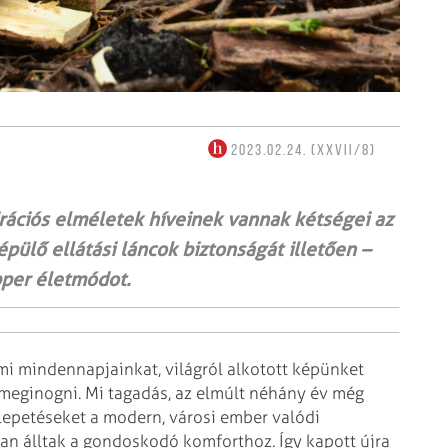
2023.02.24. (XXVII/8)
ációs elméletek híveinek vannak kétségei az
ülő ellátási láncok biztonságát illetően –
pper életmódot.
ami mindennapjainkat, világról alkotott képünket
 meginogni. Mi tagadás, az elmúlt néhány év még
epetéseket a modern, városi ember valódi
san álltak a gondoskodó komforthoz. Így kapott újra