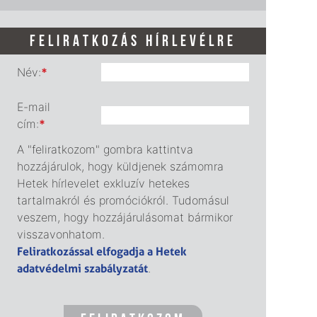
FELIRATKOZÁS HÍRLEVÉLRE
Név:
*
E-mail
cím:
*
A "feliratkozom" gombra kattintva
hozzájárulok, hogy küldjenek számomra
Hetek hírlevelet exkluzív hetekes
tartalmakról és promóciókról. Tudomásul
veszem, hogy hozzájárulásomat bármikor
visszavonhatom.
Feliratkozással elfogadja a Hetek
adatvédelmi szabályzatát
.