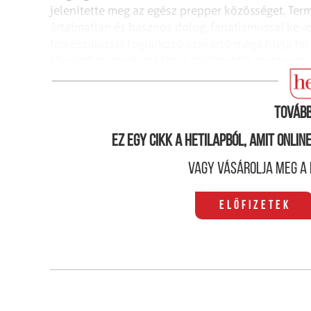
jelenítette meg az egész prepper közösséget. Te
ártalmatlan és hasznos dolog, fanatizmussal kever
felkészüléssel foglalkozó szakértő maga hívja fe
törekedjen minél inkább a félelmektől mentesen 
telhetőt megtett a krízishelyzet megfelelő kezel
Tovább
Ez egy cikk a hetilapból, amit onli
Vagy vásárolja meg a 
Előfizetek