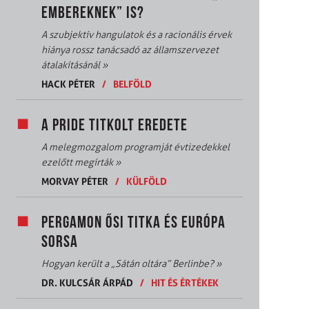
EMBEREKNEK” IS?
A szubjektív hangulatok és a racionális érvek
hiánya rossz tanácsadó az államszervezet
átalakításánál
»
HACK PÉTER
/
BELFÖLD
A PRIDE TITKOLT EREDETE
A melegmozgalom programját évtizedekkel
ezelőtt megírták
»
MORVAY PÉTER
/
KÜLFÖLD
PERGAMON ŐSI TITKA ÉS EURÓPA
SORSA
Hogyan került a „Sátán oltára” Berlinbe?
»
DR. KULCSÁR ÁRPÁD
/
HIT ÉS ÉRTÉKEK