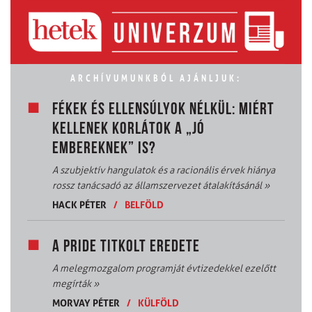
ARCHÍVUMUNKBÓL AJÁNLJUK:
FÉKEK ÉS ELLENSÚLYOK NÉLKÜL: MIÉRT
KELLENEK KORLÁTOK A „JÓ
EMBEREKNEK” IS?
A szubjektív hangulatok és a racionális érvek hiánya
rossz tanácsadó az államszervezet átalakításánál
»
HACK PÉTER
/
BELFÖLD
A PRIDE TITKOLT EREDETE
A melegmozgalom programját évtizedekkel ezelőtt
megírták
»
MORVAY PÉTER
/
KÜLFÖLD