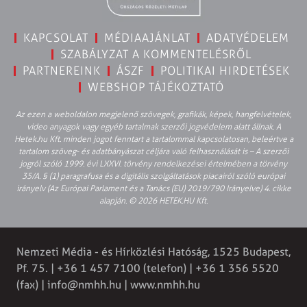
KAPCSOLAT
MÉDIAAJÁNLAT
ADATVÉDELEM
SZABÁLYZAT A KOMMENTELÉSRŐL
PARTNEREINK
ÁSZF
POLITIKAI HIRDETÉSEK
WEBSHOP TÁJÉKOZTATÓ
Az ezen a weboldalon megjelenő szövegek, grafikák, képek, hangfelvételek,
video anyagok vagy egyéb tartalmak szerzői jogvédelem alatt állnak. A
Hetek.hu Kft. minden jogot fenntart a tartalommal kapcsolatosan, beleértve a
tartalom szöveg- és adatbányászat céljára való felhasználását is – A szerzői
jogról szóló 1999. évi LXXVI. törvény rendelkezései értelmében a törvény
35/A. § (1) paragrafusa és a digitális szolgáltatások piacairól szóló európai
irányelv (Az Európai Parlament és a Tanács (EU) 2019/790 Irányelve) 4. cikke
alapján. © 2026 HETEK.HU Kft.
Nemzeti Média - és Hírközlési Hatóság, 1525 Budapest,
Pf. 75. | +36 1 457 7100 (telefon) | +36 1 356 5520
(fax) |
info@nmhh.hu
| www.nmhh.hu