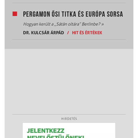
PERGAMON ŐSI TITKA ÉS EURÓPA SORSA
Hogyan került a „Sátán oltára” Berlinbe?
»
DR. KULCSÁR ÁRPÁD
/
HIT ÉS ÉRTÉKEK
HIRDETÉS