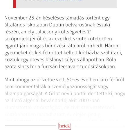
November 23-án késeléses támadás történt egy
általános iskolában Dublin belvárosának északi
részén, amely „alacsony költségvetésű”
lakóprojektjeiről és az ezekkel szinte kötelezően
együtt járó magas bűnözési rátájáról hírhedt. Három
gyermeket és két felnőttet kellett kórházba szállítani,
köztük egy öt­éves kislányt súlyos állapotban. Róla
azóta sincs hír a furcsán lecsavart tudósításokban.
Mint ahogy az őrizetbe vett, 50-es éveiben járó férfiról
sem kommentálták a személyazonosságát vagy
állampolgárságát. A Gript nevű portál derítette ki, hogy
az illető algériai bevándorló, akit 2003-ban
kiutasítottak az országból, de civil szervezeteknek
köszönhetően maradhatott, év elején pedig
letartóztatták késes bűncselekmény vádjával – hogy
utána futni hagyják.