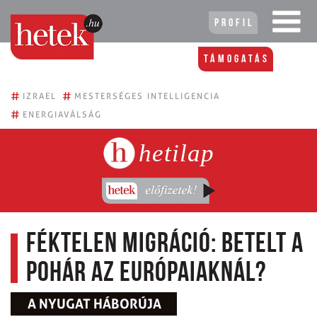
Profil
Támogatás
#
#
IZRAEL
MESTERSÉGES INTELLIGENCIA
#
ENERGIAVÁLSÁG
hetilap
Féktelen migráció: betelt a
pohár az európaiaknál?
A NYUGAT HÁBORÚJA