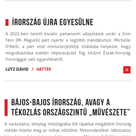
Írország újra egyesülne
A 2022-ben tartott északír parlamenti választások során a Sinn
Féin (Mi Magunk) párt nyerte a legtöbb mandátumot. Mi­chelle
O’Neill, a párt első miniszterjelöltje kilátásba helyezte, hogy
megválasztása esetén népszavazást fog kitűzni Észak-Írország
Írországgal való egyesítéséről.
LUTZ DÁVID
/
HÁTTÉR
Bájos-bajos Írország, avagy a
tékozlás országszintű „művészete”
A varázslatos, tényleg mitológiába illő tájakkal megáldott Írország
méltán ihlette meg az írókat, költőket, filmrendezőket. Változatos,