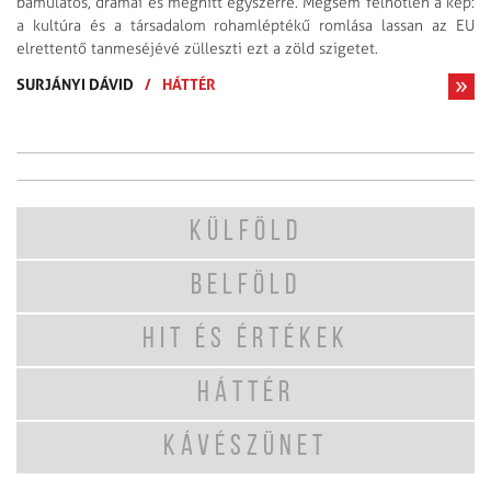
bámulatos, drámai és meghitt egyszerre. Mégsem felhőtlen a kép:
a kultúra és a társadalom rohamléptékű romlása lassan az EU
elrettentő tanmeséjévé zülleszti ezt a zöld szigetet.
SURJÁNYI DÁVID
/
HÁTTÉR
KÜLFÖLD
BELFÖLD
HIT ÉS ÉRTÉKEK
HÁTTÉR
KÁVÉSZÜNET