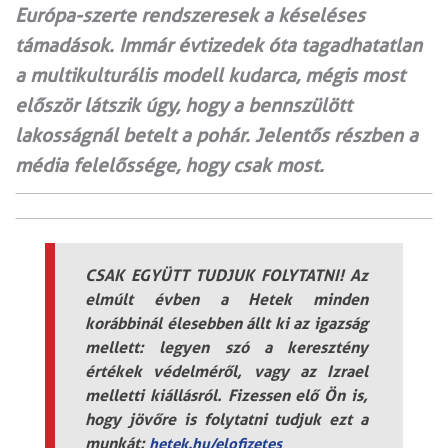
Európa-szerte rendszeresek a késeléses
támadások. Immár évtizedek óta tagadhatatlan
a multikulturális modell kudarca, mégis most
először látszik úgy, hogy a bennszülött
lakosságnál betelt a pohár. Jelentős részben a
média felelőssége, hogy csak most.
CSAK EGYÜTT TUDJUK FOLYTATNI! Az
elmúlt évben a Hetek minden
korábbinál élesebben állt ki az igazság
mellett: legyen szó a keresztény
értékek védelméről, vagy az Izrael
melletti kiállásról. Fizessen elő Ön is,
hogy jövőre is folytatni tudjuk ezt a
munkát:
hetek.hu/elofizetes