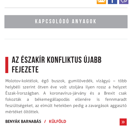
KAPCSOLÓDÓ ANYAGOK
Az északír konfliktus újabb
fejezete
Molotov-koktélok, égő buszok, gumilövedék, vízágyú – több
helybéli szerint ötven éve volt utoljára ilyen rossz a helyzet
Észak-Írországban. A koronavírus-járvány és a Brexit csak
fokozták a békemegállapodás ellenére is fennmaradt
feszültségeket, az elmúlt hetekben pedig a zavargások aggasztó
mértéket öltöttek.
BENYÁK BARNABÁS
/
KÜLFÖLD