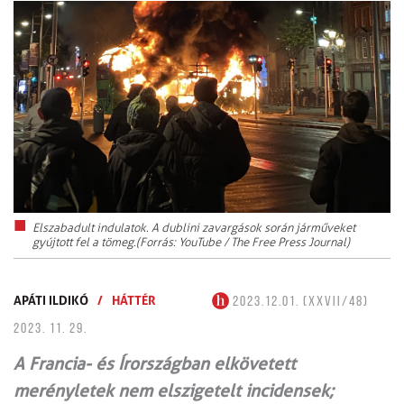
Elszabadult indulatok. A dublini zavargások során járműveket
gyújtott fel a tömeg.(Forrás: YouTube / The Free Press Journal)
APÁTI ILDIKÓ
/
HÁTTÉR
2023.12.01. (XXVII/48)
2023. 11. 29.
A Francia- és Írországban elkövetett
merényletek nem elszigetelt incidensek;