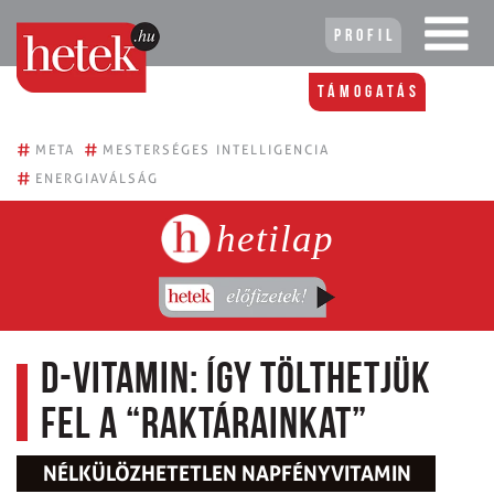
Profil
Támogatás
#
#
META
MESTERSÉGES INTELLIGENCIA
#
ENERGIAVÁLSÁG
hetilap
D-vitamin: így tölthetjük
fel a “raktárainkat”
NÉLKÜLÖZHETETLEN NAPFÉNYVITAMIN