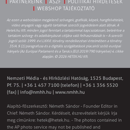
PARTNEREINK
ÁSZF
POLITIKAI HIRDETÉSEK
WEBSHOP TÁJÉKOZTATÓ
Az ezen a weboldalon megjelenő szövegek, grafikák, képek, hangfelvételek,
video anyagok vagy egyéb tartalmak szerzői jogvédelem alatt állnak. A
Hetek.hu Kft. minden jogot fenntart a tartalommal kapcsolatosan, beleértve a
tartalom szöveg- és adatbányászat céljára való felhasználását is – A szerzői
jogról szóló 1999. évi LXXVI. törvény rendelkezései értelmében a törvény
35/A. § (1) paragrafusa és a digitális szolgáltatások piacairól szóló európai
irányelv (Az Európai Parlament és a Tanács (EU) 2019/790 Irányelve) 4. cikke
alapján. © 2026 HETEK.HU Kft.
Nemzeti Média - és Hírközlési Hatóság, 1525 Budapest,
Pf. 75. | +36 1 457 7100 (telefon) | +36 1 356 5520
(fax) |
info@nmhh.hu
| www.nmhh.hu
Alapító-főszerkesztő: Németh Sándor - Founder Editor in
Chief: Németh Sándor. Kérdéseit, észrevételeit kérjük írja
meg címünkre:
hetek@hetek.hu
. - The photos contained in
the AP photo service may not be published and