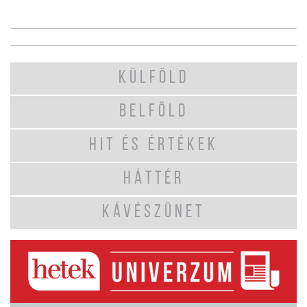
KÜLFÖLD
BELFÖLD
HIT ÉS ÉRTÉKEK
HÁTTÉR
KÁVÉSZÜNET