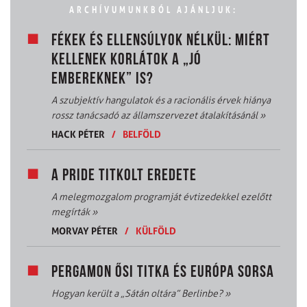
ARCHÍVUMUNKBÓL AJÁNLJUK:
FÉKEK ÉS ELLENSÚLYOK NÉLKÜL: MIÉRT
KELLENEK KORLÁTOK A „JÓ
EMBEREKNEK” IS?
A szubjektív hangulatok és a racionális érvek hiánya
rossz tanácsadó az államszervezet átalakításánál
»
HACK PÉTER
/
BELFÖLD
A PRIDE TITKOLT EREDETE
A melegmozgalom programját évtizedekkel ezelőtt
megírták
»
MORVAY PÉTER
/
KÜLFÖLD
PERGAMON ŐSI TITKA ÉS EURÓPA SORSA
Hogyan került a „Sátán oltára” Berlinbe?
»