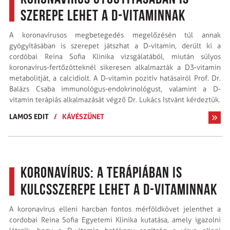
szerepe lehet a D-vitaminnak
A koronavírusos megbetegedés megelőzésén túl annak
gyógyításában is szerepet játszhat a D-vitamin, derült ki a
cordóbai Reina Sofia Klinika vizsgálatából, miután súlyos
koronavírus-fertőzötteknél sikeresen alkalmazták a D3-vitamin
metabolitját, a calcidiolt. A D-vitamin pozitív hatásairól Prof. Dr.
Balázs Csaba immunológus-endokrinológust, valamint a D-
vitamin terápiás alkalmazását végző Dr. Lukács Istvánt kérdeztük.
LAMOS EDIT
/
KÁVÉSZÜNET
Koronavírus: a terápiában is
kulcsszerepe lehet a D-vitaminnak
A koronavírus elleni harcban fontos mérföldkövet jelenthet a
cordobai Reina Sofia Egyetemi Klinika kutatása, amely igazolni