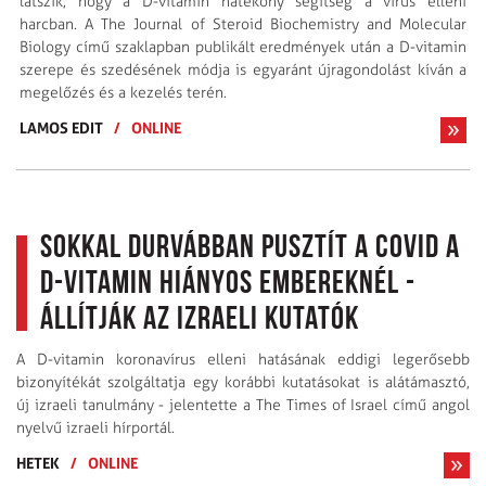
látszik, hogy a D-vitamin hatékony segítség a vírus elleni
harcban. A The Journal of Steroid Biochemistry and Molecular
Biology című szaklapban publikált eredmények után a D-vitamin
szerepe és szedésének módja is egyaránt újragondolást kíván a
megelőzés és a kezelés terén.
LAMOS EDIT
/
ONLINE
Sokkal durvábban pusztít a Covid a
D-vitamin hiányos embereknél -
állítják az izraeli kutatók
A D-vitamin koronavírus elleni hatásának eddigi legerősebb
bizonyítékát szolgáltatja egy korábbi kutatásokat is alátámasztó,
új izraeli tanulmány - jelentette a The Times of Israel című angol
nyelvű izraeli hírportál.
HETEK
/
ONLINE