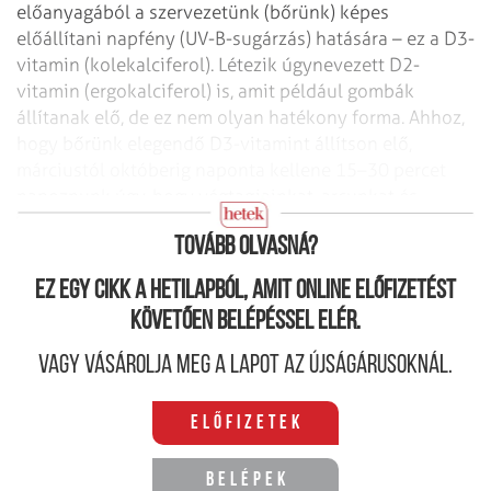
előanyagából a szervezetünk (bőrünk) képes
előállítani napfény (UV-B-sugárzás) hatására – ez a D3-
vitamin (kolekalciferol). Létezik úgynevezett D2-
vitamin (ergokalciferol) is, amit például gombák
állítanak elő, de ez nem olyan hatékony forma. Ahhoz,
hogy bőrünk elegendő D3-vitamint állítson elő,
márciustól októberig naponta kellene 15–30 percet
napoznunk úgy, hogy végtagjainkat, arcunkat és
vállunkat is érje a nap, 10 és 16 óra között.
Tovább olvasná?
Ez egy cikk a hetilapból, amit online előfizetést
követően belépéssel elér.
Vagy vásárolja meg a lapot az újságárusoknál.
Előfizetek
Belépek