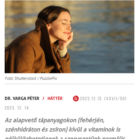
Fotó: Shutterstock / PuzzlePix
DR. VARGA PÉTER
/
HÁTTÉR
2023.12.15. (XXVII/50)
2023. 12. 14.
Az alapvető tápanyagokon (fehérjén,
szénhidráton és zsíron) kívül a vitaminok is
nélkülözhetetlenek a szervezetünk normális