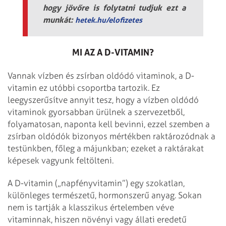
hogy jövőre is folytatni tudjuk ezt a
munkát:
hetek.hu/elofizetes
MI AZ A D-VITAMIN?
Vannak vízben és zsírban oldódó vitaminok, a D-
vitamin ez utóbbi csoportba tartozik. Ez
leegyszerűsítve annyit tesz, hogy a vízben oldódó
vitaminok gyorsabban ürülnek a szervezetből,
folyamatosan, naponta kell bevinni, ezzel szemben a
zsírban oldódók bizonyos mértékben raktározódnak a
testünkben, főleg a májunkban; ezeket a raktárakat
képesek vagyunk feltölteni.
A D-vitamin („napfényvitamin”) egy szokatlan,
különleges természetű, hormonszerű anyag. Sokan
nem is tartják a klasszikus értelemben véve
vitaminnak, hiszen növényi vagy állati eredetű