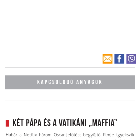
KAPCSOLÓDÓ ANYAGOK
Két pápa és a vatikáni „maffia”
Habár a Netflix három Oscar-jelölést begyűjtő filmje igyekszik