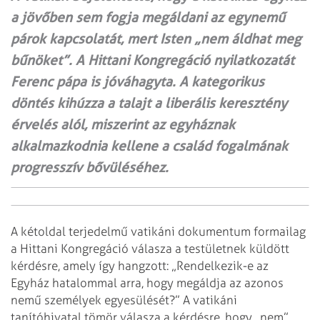
a jövőben sem fogja megáldani az egynemű
párok kapcsolatát, mert Isten „nem áldhat meg
bűnöket”. A Hittani Kongregáció nyilatkozatát
Ferenc pápa is jóváhagyta. A kategorikus
döntés kihúzza a talajt a liberális keresztény
érvelés alól, miszerint az egyháznak
alkalmazkodnia kellene a család fogalmának
progresszív bővüléséhez.
A kétoldal terjedelmű vatikáni dokumentum formailag
a Hittani Kongregáció válasza a testületnek küldött
kérdésre, amely így hangzott: „Rendelkezik-e az
Egyház hatalommal arra, hogy megáldja az azonos
nemű személyek egyesülését?” A vatikáni
tanítóhivatal tömör válasza a kérdésre, hogy „nem”.