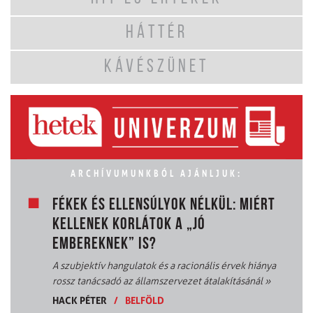
HÁTTÉR
KÁVÉSZÜNET
ARCHÍVUMUNKBÓL AJÁNLJUK:
FÉKEK ÉS ELLENSÚLYOK NÉLKÜL: MIÉRT
KELLENEK KORLÁTOK A „JÓ
EMBEREKNEK” IS?
A szubjektív hangulatok és a racionális érvek hiánya
rossz tanácsadó az államszervezet átalakításánál
»
HACK PÉTER
/
BELFÖLD