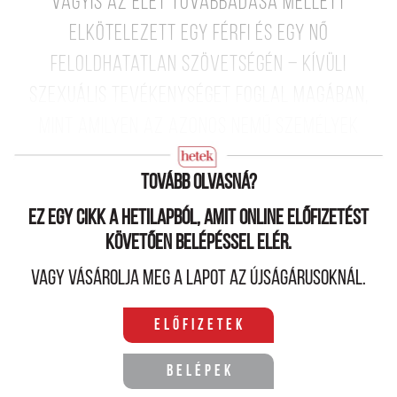
vagyis az élet továbbadása mellett
elkötelezett egy férfi és egy nő
feloldhatatlan szövetségén – kívüli
szexuális tevékenységet foglal magában,
mint amilyen az azonos nemű személyek
közötti kapcsolat”
Tovább olvasná?
Ez egy cikk a hetilapból, amit online előfizetést
követően belépéssel elér.
Vagy vásárolja meg a lapot az újságárusoknál.
Előfizetek
Belépek