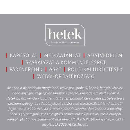
KAPCSOLAT
MÉDIAAJÁNLAT
ADATVÉDELEM
SZABÁLYZAT A KOMMENTELÉSRŐL
PARTNEREINK
ÁSZF
POLITIKAI HIRDETÉSEK
WEBSHOP TÁJÉKOZTATÓ
Az ezen a weboldalon megjelenő szövegek, grafikák, képek, hangfelvételek,
video anyagok vagy egyéb tartalmak szerzői jogvédelem alatt állnak. A
Hetek.hu Kft. minden jogot fenntart a tartalommal kapcsolatosan, beleértve a
tartalom szöveg- és adatbányászat céljára való felhasználását is – A szerzői
jogról szóló 1999. évi LXXVI. törvény rendelkezései értelmében a törvény
35/A. § (1) paragrafusa és a digitális szolgáltatások piacairól szóló európai
irányelv (Az Európai Parlament és a Tanács (EU) 2019/790 Irányelve) 4. cikke
alapján. © 2026 HETEK.HU Kft.