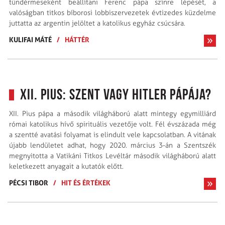
tündérmeseként beállítani Ferenc pápa színre lépését, a
valóságban titkos bíborosi lobbi­szervezetek évtizedes küzdelme
juttatta az argentin jelöltet a katolikus egyház csúcsára.
KULIFAI MÁTÉ
/
HÁTTÉR
XII. Pius: szent vagy Hitler pápája?
XII. Pius pápa a második világháború alatt mintegy egymilliárd
római katolikus hívő spirituális vezetője volt. Fél évszázada még
a szentté avatási folyamat is elindult vele kapcsolatban. A vitának
újabb lendületet adhat, hogy 2020. március 3-án a Szentszék
megnyitotta a Vatikáni Titkos Levéltár második világháború alatt
keletkezett anyagait a kutatók előtt.
PÉCSI TIBOR
/
HIT ÉS ÉRTÉKEK