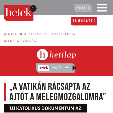
Profil
Támogatás
#
#
META
MESTERSÉGES INTELLIGENCIA
#
ENERGIAVÁLSÁG
hetilap
„A Vatikán rácsapta az
ajtót a melegmozgalomra”
ÚJ KATOLIKUS DOKUMENTUM AZ