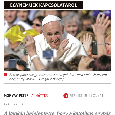
EGYNEMŰEK KAPCSOLATÁRÓL
Ferenc pápa sok gesztust tett a melegek felé, de a tanításban nem
engedett.(Fotó: AP / Gregorio Borgia)
MORVAY PÉTER
/
HÁTTÉR
2021.03.19. (XXV/11)
2021. 03. 18.
A Vatikán bejelentette, hogy a katolikus egyház