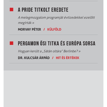
A PRIDE TITKOLT EREDETE
A melegmozgalom programját évtizedekkel ezelőtt
megírták
»
MORVAY PÉTER
/
KÜLFÖLD
PERGAMON ŐSI TITKA ÉS EURÓPA SORSA
Hogyan került a „Sátán oltára” Berlinbe?
»
DR. KULCSÁR ÁRPÁD
/
HIT ÉS ÉRTÉKEK