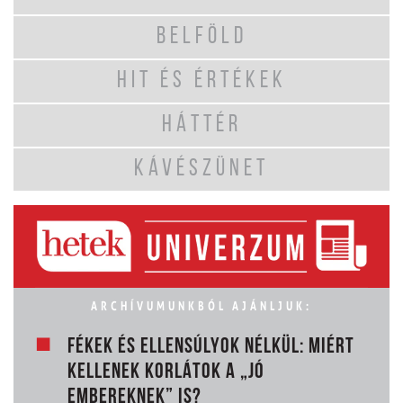
BELFÖLD
HIT ÉS ÉRTÉKEK
HÁTTÉR
KÁVÉSZÜNET
ARCHÍVUMUNKBÓL AJÁNLJUK:
FÉKEK ÉS ELLENSÚLYOK NÉLKÜL: MIÉRT
KELLENEK KORLÁTOK A „JÓ
EMBEREKNEK” IS?