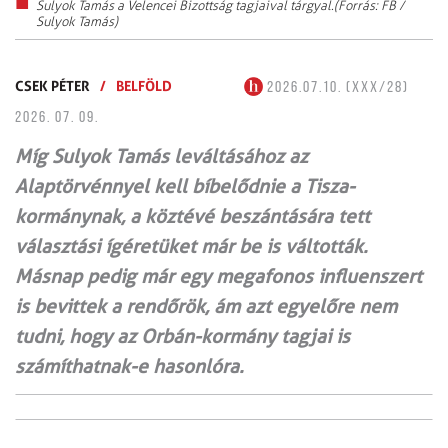
Sulyok Tamás a Velencei Bizottság tagjaival tárgyal.(Forrás: FB /
Sulyok Tamás)
CSEK PÉTER
/
BELFÖLD
2026.07.10. (XXX/28)
2026. 07. 09.
Míg Sulyok Tamás leváltásához az
Alaptörvénnyel kell bíbelődnie a Tisza-
kormánynak, a köztévé beszántására tett
választási ígéretüket már be is váltották.
Másnap pedig már egy megafonos influenszert
is bevittek a rendőrök, ám azt egyelőre nem
tudni, hogy az Orbán-kormány tagjai is
számíthatnak-e hasonlóra.