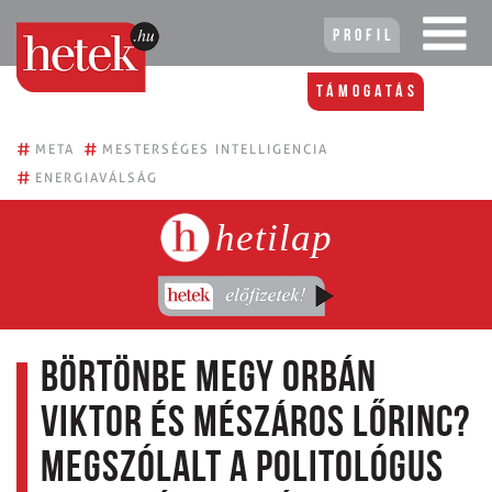
Profil
Támogatás
#
#
META
MESTERSÉGES INTELLIGENCIA
#
ENERGIAVÁLSÁG
hetilap
Börtönbe megy Orbán
Viktor és Mészáros Lőrinc?
Megszólalt a politológus