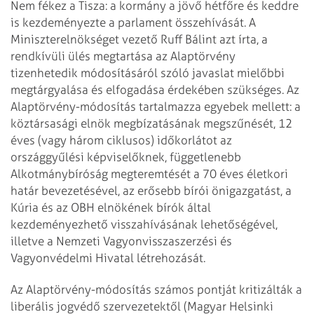
Nem fékez a Tisza: a kormány a jövő hétfőre és keddre
is kezdeményezte a parlament összehívását. A
Miniszterelnökséget vezető Ruff Bálint azt írta, a
rendkívüli ülés megtartása az Alaptörvény
tizenhetedik módosításáról szóló javaslat mielőbbi
megtárgyalása és elfogadása érdekében szükséges. Az
Alaptörvény-módosítás tartalmazza egyebek mellett: a
köztársasági elnök megbízatásának megszűnését, 12
éves (vagy három ciklusos) időkorlátot az
országgyűlési képviselőknek, függetlenebb
Alkotmánybíróság megteremtését a 70 éves életkori
határ bevezetésével, az erősebb bírói önigazgatást, a
Kúria és az OBH elnökének bírók által
kezdeményezhető visszahívásának lehetőségével,
illetve a Nemzeti Vagyonvisszaszerzési és
Vagyonvédelmi Hivatal létrehozását.
Az Alaptörvény-módosítás számos pontját kritizálták a
liberális jogvédő szervezetektől (Magyar Helsinki