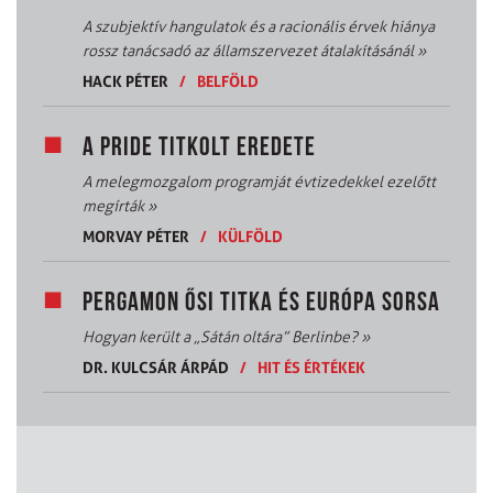
A szubjektív hangulatok és a racionális érvek hiánya
rossz tanácsadó az államszervezet átalakításánál
»
HACK PÉTER
/
BELFÖLD
A PRIDE TITKOLT EREDETE
A melegmozgalom programját évtizedekkel ezelőtt
megírták
»
MORVAY PÉTER
/
KÜLFÖLD
PERGAMON ŐSI TITKA ÉS EURÓPA SORSA
Hogyan került a „Sátán oltára” Berlinbe?
»
DR. KULCSÁR ÁRPÁD
/
HIT ÉS ÉRTÉKEK