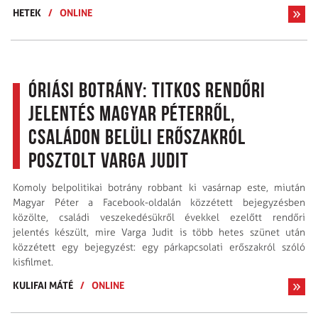
HETEK
/
ONLINE
Óriási botrány: titkos rendőri
jelentés Magyar Péterről,
családon belüli erőszakról
posztolt Varga Judit
Komoly belpolitikai botrány robbant ki vasárnap este, miután
Magyar Péter a Facebook-oldalán közzétett bejegyzésben
közölte, családi veszekedésükről évekkel ezelőtt rendőri
jelentés készült, mire Varga Judit is több hetes szünet után
közzétett egy bejegyzést: egy párkapcsolati erőszakról szóló
kisfilmet.
KULIFAI MÁTÉ
/
ONLINE