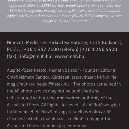
tartalom szöveg- és adatbányászat céljára való felhasználását is – A szerzői
jogról szóló 1999. évi LXXVI. törvény rendelkezései értelmében a törvény
35/A. § (1) paragrafusa és a digitális szolgáltatások piacairól szóló európai
irányelv (Az Európai Parlament és a Tanács (EU) 2019/790 Irányelve) 4. cikke
alapján. © 2026 HETEK.HU Kft.
Nemzeti Média - és Hírközlési Hatóság, 1525 Budapest,
Pf. 75. | +36 1 457 7100 (telefon) | +36 1 356 5520
(fax) |
info@nmhh.hu
| www.nmhh.hu
Alapító-főszerkesztő: Németh Sándor - Founder Editor in
Chief: Németh Sándor. Kérdéseit, észrevételeit kérjük írja
meg címünkre:
hetek@hetek.hu
. - The photos contained in
the AP photo service may not be published and
redistributed without the prior written authority of the
Associated Press. All Rights Reserved. - Az AP fotószolgálat
fotóit nem lehet leközölni vagy újrafelhasználni az AP
előzetes írásbeli felhatalmazása nélkül! Copyright The
Associated Press - minden jog fenntartva!