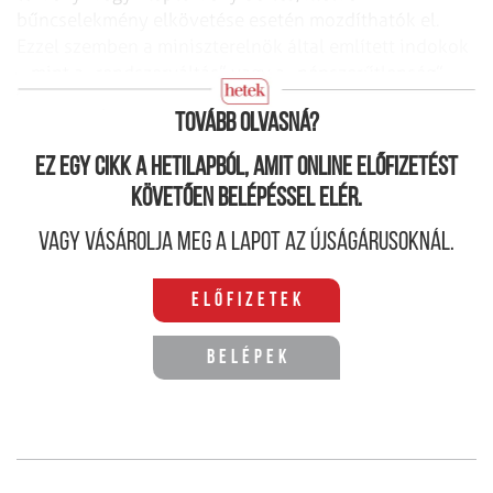
bűncselekmény elkövetése esetén mozdíthatók el.
Ezzel szemben a miniszterelnök által említett indokok
– mint a „rendszerváltás” vagy a „népszerűtlenség” –
nem szerepelnek a leváltási okok között.
Tovább olvasná?
Ez egy cikk a hetilapból, amit online előfizetést
követően belépéssel elér.
Vagy vásárolja meg a lapot az újságárusoknál.
Előfizetek
Belépek