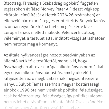
Bizottság, Társaság a Szabadságjogokért) független
jogászokon át (lásd Morvay Péter A Fideszt végképp
eltörölni című írását a Hetek 2026/26. számában) az
ellenzéki pártokon át egyes érintettek is. Sulyok Tamás
azonban egyelőre hiába hívta meg és kérte ki az
Európa Tanács mellett működő Velencei Bizottság
véleményét, a testület által indított vizsgálat láthatóan
nem hatotta meg a kormányt.
Az általa nyilvánosságra hozott beadványában az
államfő azt kéri a testülettől, mondja ki, hogy
összhangban áll-e az európai alkotmányos normákkal
egy olyan alkotmánymódosítás, amely idő előtt,
kifejezetten az ő megbízatásának megszüntetésére
irányul. Sulyok Tamás szerint a magyar köztársasági
elnökök 1990 óta nem viselnek politikai felelősséget,
csak korlátozott jogi felelősséget, így politikai alapon
nem is lehet eltávolítani a hivatalából. Csak szándékos
törvény- vagy Alaptörvény-sértés, illetve