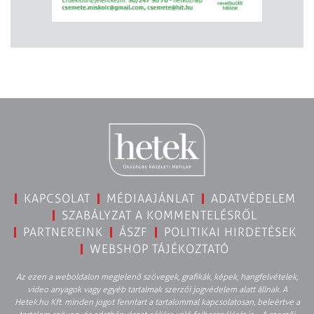
KAPCSOLAT
MÉDIAAJÁNLAT
ADATVÉDELEM
SZABÁLYZAT A KOMMENTELÉSRŐL
PARTNEREINK
ÁSZF
POLITIKAI HIRDETÉSEK
WEBSHOP TÁJÉKOZTATÓ
Az ezen a weboldalon megjelenő szövegek, grafikák, képek, hangfelvételek,
video anyagok vagy egyéb tartalmak szerzői jogvédelem alatt állnak. A
Hetek.hu Kft. minden jogot fenntart a tartalommal kapcsolatosan, beleértve a