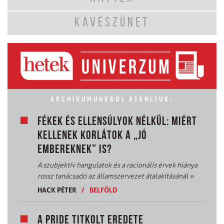
KÁVÉSZÜNET
ARCHÍVUMUNKBÓL AJÁNLJUK:
FÉKEK ÉS ELLENSÚLYOK NÉLKÜL: MIÉRT
KELLENEK KORLÁTOK A „JÓ
EMBEREKNEK” IS?
A szubjektív hangulatok és a racionális érvek hiánya
rossz tanácsadó az államszervezet átalakításánál
»
HACK PÉTER
/
BELFÖLD
A PRIDE TITKOLT EREDETE