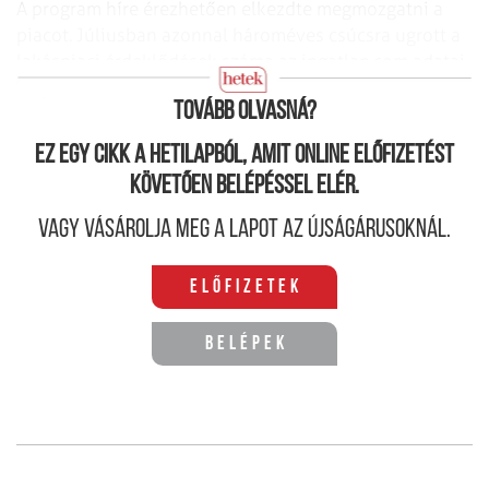
A program híre érezhetően elkezdte megmozgatni a
piacot. Júliusban azonnal hároméves csúcsra ugrott a
lakáspiaci érdeklődések száma az ingatlan.com adatai
alapján.
Tovább olvasná?
Ez egy cikk a hetilapból, amit online előfizetést
követően belépéssel elér.
Vagy vásárolja meg a lapot az újságárusoknál.
Előfizetek
Belépek