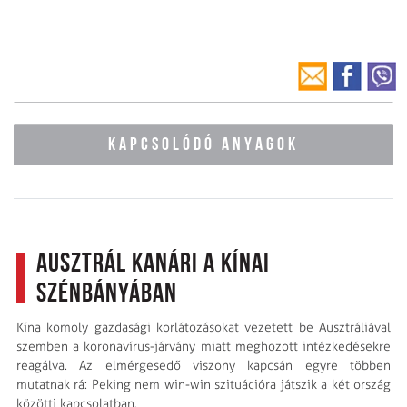
KAPCSOLÓDÓ ANYAGOK
Ausztrál kanári a kínai
szénbányában
Kína komoly gazdasági korlátozásokat vezetett be Ausztráliával
szemben a koronavírus-járvány miatt meghozott intézkedésekre
reagálva. Az elmérgesedő viszony kapcsán egyre többen
mutatnak rá: Peking nem win-win szituációra játszik a két ország
közötti kapcsolatban.