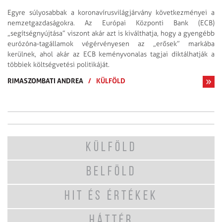
Egyre súlyosabbak a koronavírus­világjárvány következményei a
nemzetgazdaságokra. Az Európai Központi Bank (ECB)
„segítségnyújtása” viszont akár azt is kiválthatja, hogy a gyengébb
eurózóna-tagállamok végérvényesen az „erősek” markába
kerülnek, ahol akár az ECB keményvonalas tagjai diktálhatják a
többiek költségvetési politikáját.
RIMASZOMBATI ANDREA
/
KÜLFÖLD
KÜLFÖLD
BELFÖLD
HIT ÉS ÉRTÉKEK
HÁTTÉR