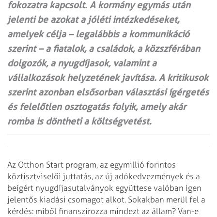
fokozatra kapcsolt. A kormány egymás után
jelenti be azokat a jóléti intézkedéseket,
amelyek célja – legalábbis a kommunikáció
szerint – a fiatalok, a családok, a közszférában
dolgozók, a nyugdíjasok, valamint a
vállalkozások helyzetének javítása. A kritikusok
szerint azonban elsősorban választási ígérgetés
és felelőtlen osztogatás folyik, amely akár
romba is döntheti a költségvetést.
Az Otthon Start program, az egymillió forintos
köztisztviselői juttatás, az új adókedvezmények és a
beígért nyugdíjasutalványok együttese valóban igen
jelentős kiadási csomagot alkot. Sokakban merül fel a
kérdés: miből finanszírozza mindezt az állam? Van-e