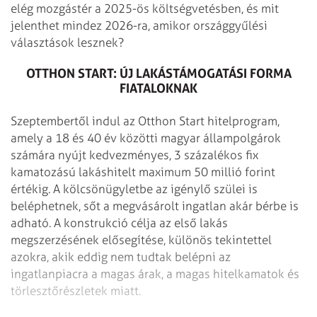
elég mozgástér a 2025-ös költségvetésben, és mit
jelenthet mindez 2026-ra, amikor országgyűlési
választások lesznek?
OTTHON START: ÚJ LAKÁS­TÁMOGATÁSI FORMA
FIATALOKNAK
Szeptembertől indul az Otthon Start hitelprogram,
amely a 18 és 40 év közötti magyar állampolgárok
számára nyújt kedvezményes, 3 százalékos fix
kamatozású lakáshitelt maximum 50 millió forint
értékig. A kölcsönügyletbe az igénylő szülei is
beléphetnek, sőt a megvásárolt ingatlan akár bérbe is
adható. A konstrukció célja az első lakás
megszerzésének elősegítése, különös tekintettel
azokra, akik eddig nem tudtak belépni az
ingatlanpiacra a magas árak, a magas hitelkamatok és
törlesztőrészletek miatt.