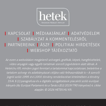
KAPCSOLAT
MÉDIAAJÁNLAT
ADATVÉDELEM
SZABÁLYZAT A KOMMENTELÉSRŐL
PARTNEREINK
ÁSZF
POLITIKAI HIRDETÉSEK
WEBSHOP TÁJÉKOZTATÓ
Az ezen a weboldalon megjelenő szövegek, grafikák, képek, hangfelvételek,
video anyagok vagy egyéb tartalmak szerzői jogvédelem alatt állnak. A
Hetek.hu Kft. minden jogot fenntart a tartalommal kapcsolatosan, beleértve a
tartalom szöveg- és adatbányászat céljára való felhasználását is – A szerzői
jogról szóló 1999. évi LXXVI. törvény rendelkezései értelmében a törvény
35/A. § (1) paragrafusa és a digitális szolgáltatások piacairól szóló európai
irányelv (Az Európai Parlament és a Tanács (EU) 2019/790 Irányelve) 4. cikke
alapján. © 2026 HETEK.HU Kft.