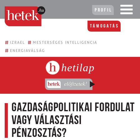
Profil
Támogatás
#
#
IZRAEL
MESTERSÉGES INTELLIGENCIA
#
ENERGIAVÁLSÁG
hetilap
Gazdaságpolitikai fordulat
vagy választási
pénzosztás?