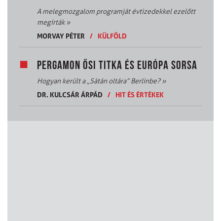
A melegmozgalom programját évtizedekkel ezelőtt
megírták
»
MORVAY PÉTER
/
KÜLFÖLD
PERGAMON ŐSI TITKA ÉS EURÓPA SORSA
Hogyan került a „Sátán oltára” Berlinbe?
»
DR. KULCSÁR ÁRPÁD
/
HIT ÉS ÉRTÉKEK