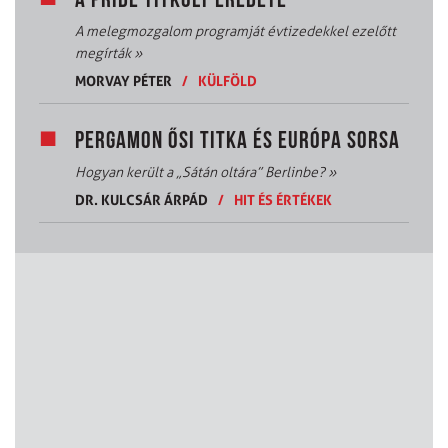
A PRIDE TITKOLT EREDETE
A melegmozgalom programját évtizedekkel ezelőtt
megírták
»
MORVAY PÉTER
/
KÜLFÖLD
PERGAMON ŐSI TITKA ÉS EURÓPA SORSA
Hogyan került a „Sátán oltára” Berlinbe?
»
DR. KULCSÁR ÁRPÁD
/
HIT ÉS ÉRTÉKEK