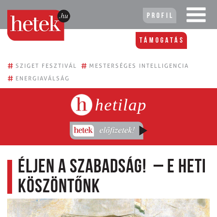
Profil
Támogatás
#
#
SZIGET FESZTIVÁL
MESTERSÉGES INTELLIGENCIA
#
ENERGIAVÁLSÁG
hetilap
Éljen a szabadság! – E heti
köszöntőnk