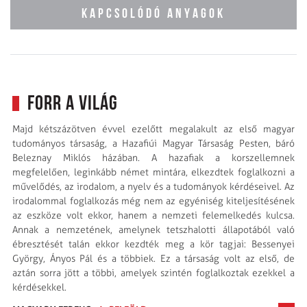
KAPCSOLÓDÓ ANYAGOK
Forr a világ
Majd kétszázötven évvel ezelőtt megalakult az első magyar
tudományos társaság, a Hazafiúi Magyar Társaság Pesten, báró
Beleznay Miklós házában. A hazafiak a korszellemnek
megfelelően, leginkább német mintára, elkezdtek foglalkozni a
művelődés, az irodalom, a nyelv és a tudományok kérdéseivel. Az
irodalommal foglalkozás még nem az egyéniség kiteljesítésének
az eszköze volt ekkor, hanem a nemzeti felemelkedés kulcsa.
Annak a nemzetének, amelynek tetszhalotti állapotából való
ébresztését talán ekkor kezdték meg a kör tagjai: Bessenyei
György, Ányos Pál és a többiek. Ez a társaság volt az első, de
aztán sorra jött a többi, amelyek szintén foglalkoztak ezekkel a
kérdésekkel.