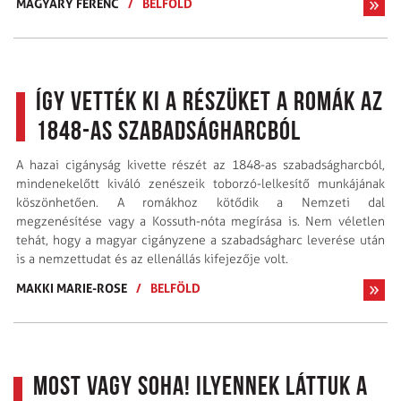
MAGYARY FERENC
/
BELFÖLD
Így vették ki a részüket a romák az
1848-as szabadságharcból
A hazai cigányság kivette részét az 1848-as szabadságharcból,
mindenekelőtt kiváló zenészeik toborzó-lelkesítő munkájának
köszönhetően. A romákhoz kötődik a Nemzeti dal
megzenésítése vagy a Kossuth-nóta megírása is. Nem véletlen
tehát, hogy a magyar cigányzene a szabadságharc leverése után
is a nemzettudat és az ellenállás kifejezője volt.
MAKKI MARIE-ROSE
/
BELFÖLD
Most vagy soha! Ilyennek láttuk a