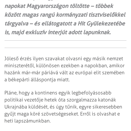
napokat Magyarországon töltötte – többek
között magas rangú kormányzati tisztviselőkkel
tárgyalva – és ellátogatott a Hit Gyülekezetébe
is, majd exkluzív interjút adott lapunknak.
Jóleső érzés ilyen szavakat olvasni egy másik nemzet
miniszterétől, különösen ezekben a napokban, amikor
hazánk már-már páriává vált az európai elit szemében
a békepárti álláspontja miatt.
Pláne, hogy a kontinens egyik legbefolyásosabb
politikai vezetője hetek óta szorgalmazza katonák
Ukrajnába küldését, és úgy tűnik, egyre sikeresebben
gyűjt maga köré szövetségeseket. Erről is olvashat e
heti lapszámunkban.