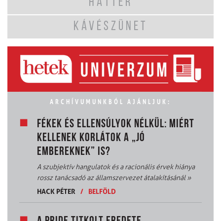
HÁTTÉR
KÁVÉSZÜNET
ARCHÍVUMUNKBÓL AJÁNLJUK:
FÉKEK ÉS ELLENSÚLYOK NÉLKÜL: MIÉRT
KELLENEK KORLÁTOK A „JÓ
EMBEREKNEK” IS?
A szubjektív hangulatok és a racionális érvek hiánya
rossz tanácsadó az államszervezet átalakításánál
»
HACK PÉTER
/
BELFÖLD