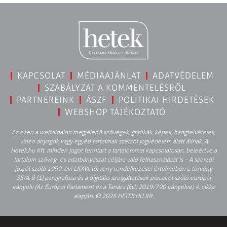
KAPCSOLAT
MÉDIAAJÁNLAT
ADATVÉDELEM
SZABÁLYZAT A KOMMENTELÉSRŐL
PARTNEREINK
ÁSZF
POLITIKAI HIRDETÉSEK
WEBSHOP TÁJÉKOZTATÓ
Az ezen a weboldalon megjelenő szövegek, grafikák, képek, hangfelvételek,
video anyagok vagy egyéb tartalmak szerzői jogvédelem alatt állnak. A
Hetek.hu Kft. minden jogot fenntart a tartalommal kapcsolatosan, beleértve a
tartalom szöveg- és adatbányászat céljára való felhasználását is – A szerzői
jogról szóló 1999. évi LXXVI. törvény rendelkezései értelmében a törvény
35/A. § (1) paragrafusa és a digitális szolgáltatások piacairól szóló európai
irányelv (Az Európai Parlament és a Tanács (EU) 2019/790 Irányelve) 4. cikke
alapján. © 2026 HETEK.HU Kft.