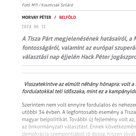
Fotó: MTI / Koszticsák Szilárd
MORVAY PÉTER
/
BELFÖLD
2024. 06. 13.
A Tisza Párt megjelenésének hatásairól, a 
fontosságáról, valamint az európai szuperá
választási nap éjjelén Hack Péter jogászpro
Visszatekintve az elmúlt néhány hónapra: volt a m
fordulatokkal teli időszaka, mint ez a kampányid
Szerintem nem volt ennyire fordulatos és neheze
utóbbi 34 évben. A legfontosabb esemény a Tisza 
magyar belpolitikát. További új fejlemény volt az
az önkormányzati választást. Ennek következmény
demokrácia szempontjából jó dolog, hiszen jóval