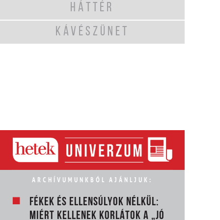
HÁTTÉR
KÁVÉSZÜNET
ARCHÍVUMUNKBÓL AJÁNLJUK:
FÉKEK ÉS ELLENSÚLYOK NÉLKÜL:
MIÉRT KELLENEK KORLÁTOK A „JÓ