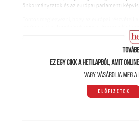
önkormányzatok és az európai parlamenti képvise
Fontos megjegyezni, hogy az európai részvételi ar
európai választópolgárok nem az Európai Parlamen
életüket meghatározza. Az országgyűlési választ
Tovább
Ez egy cikk a hetilapból, amit onli
Vagy vásárolja meg a 
Előfizetek