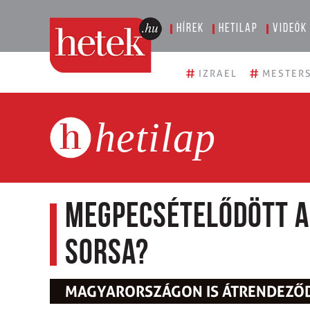
Hírek
Hetilap
Videók
#
#
IZRAEL
MESTERS
hetilap
Megpecsételődött a
sorsa?
MAGYARORSZÁGON IS ÁTRENDEZŐDÖ