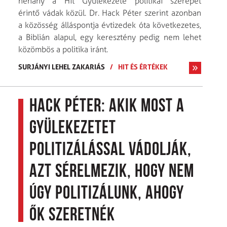
néhány a Hit Gyülekezete politikai szerepét
érintő vádak közül. Dr. Hack Péter szerint azonban
a közösség álláspontja évtizedek óta következetes,
a Biblián alapul, egy keresztény pedig nem lehet
közömbös a politika iránt.
SURJÁNYI LEHEL ZAKARIÁS
/
HIT ÉS ÉRTÉKEK
Hack Péter: Akik most a
gyülekezetet
politizálással vádolják,
azt sérelmezik, hogy nem
úgy politizálunk, ahogy
ők szeretnék