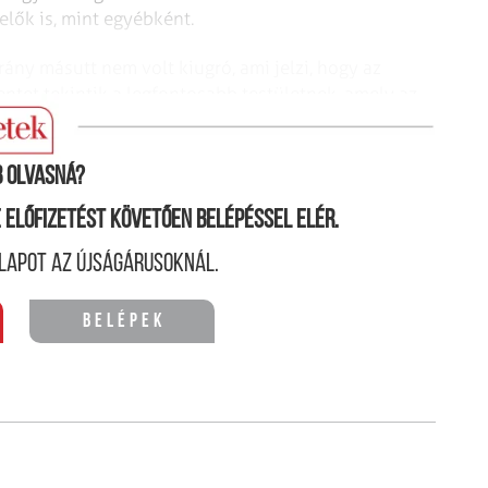
lők is, mint egyébként.
ány másutt nem volt kiugró, ami jelzi, hogy az
tet tekintik a legfontosabb testületnek, amely az
ásokon legutóbb
 olvasná?
ne előfizetést követően belépéssel elér.
lapot az újságárusoknál.
Belépek