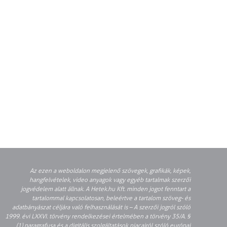
Az ezen a weboldalon megjelenő szövegek, grafikák, képek,
hangfelvételek, video anyagok vagy egyéb tartalmak szerzői
jogvédelem alatt állnak. A Hetek.hu Kft. minden jogot fenntart a
tartalommal kapcsolatosan, beleértve a tartalom szöveg- és
adatbányászat céljára való felhasználását is – A szerzői jogról szóló
1999. évi LXXVI. törvény rendelkezései értelmében a törvény 35/A. §
(1) paragrafusa és a digitális szolgáltatások piacairól szóló európai