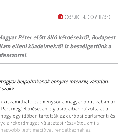
2024.06.14. (XXVIII/24)
Magyar Péter előtt álló kérdésekről, Budapest
llam elleni küzdelmekről is beszélgettünk a
fesszorral.
agyar belpolitikának ennyire intenzív, váratlan,
őszak?
n kiszámítható eseménysor a magyar politikában az
Párt megjelenése, amely alapjaiban rajzolta át a
, hogy egy időben tartották az európai parlamenti és
e a rekordmagas választási részvétel, ami a
 nagyobb legitimációval rendelkeznek az