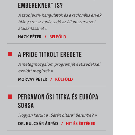
EMBEREKNEK” IS?
A szubjektív hangulatok és a racionális érvek
hiánya rossz tanácsadó az államszervezet
átalakításánál
»
HACK PÉTER
/
BELFÖLD
A PRIDE TITKOLT EREDETE
A melegmozgalom programját évtizedekkel
ezelőtt megírták
»
MORVAY PÉTER
/
KÜLFÖLD
PERGAMON ŐSI TITKA ÉS EURÓPA
SORSA
Hogyan került a „Sátán oltára” Berlinbe?
»
DR. KULCSÁR ÁRPÁD
/
HIT ÉS ÉRTÉKEK