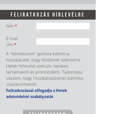
FELIRATKOZÁS HÍRLEVÉLRE
Név:
*
E-mail
cím:
*
A "feliratkozom" gombra kattintva
hozzájárulok, hogy küldjenek számomra
Hetek hírlevelet exkluzív hetekes
tartalmakról és promóciókról. Tudomásul
veszem, hogy hozzájárulásomat bármikor
visszavonhatom.
Feliratkozással elfogadja a Hetek
adatvédelmi szabályzatát
.