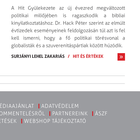
A Hit Gyülekezete az új évezred megváltozott
politikai miliőjében is ragaszkodik a bibliai
kinyilatkoztatáshoz. Dr. Hack Péter szerint az elmúlt
évtizedek eseményeinek feldolgozásán túl azt is fel
kell ismerni, hogy a fő politikai törésvonal a
globalisták és a szuverenitáspártiak között húzódik.
SURJÁNYI LEHEL ZAKARIÁS
/
HIT ÉS ÉRTÉKEK
ÉDIAAJÁNLAT
ADATVÉDELEM
KOMMENTELÉSRŐL
PARTNEREINK
ÁSZF
ETÉSEK
WEBSHOP TÁJÉKOZTATÓ