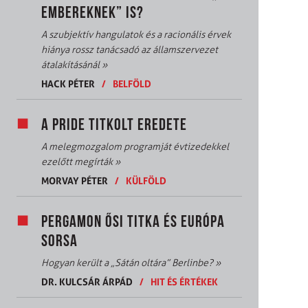
EMBEREKNEK” IS?
A szubjektív hangulatok és a racionális érvek
hiánya rossz tanácsadó az államszervezet
átalakításánál
»
HACK PÉTER
/
BELFÖLD
A PRIDE TITKOLT EREDETE
A melegmozgalom programját évtizedekkel
ezelőtt megírták
»
MORVAY PÉTER
/
KÜLFÖLD
PERGAMON ŐSI TITKA ÉS EURÓPA
SORSA
Hogyan került a „Sátán oltára” Berlinbe?
»
DR. KULCSÁR ÁRPÁD
/
HIT ÉS ÉRTÉKEK