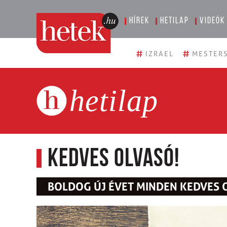
Hírek
Hetilap
Videók
#
#
IZRAEL
MESTERS
hetilap
Kedves Olvasó!
BOLDOG ÚJ ÉVET MINDEN KEDVES