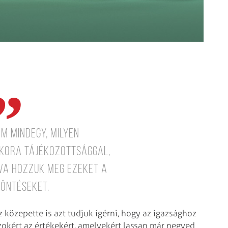
m mindegy, milyen
kora tájékozottsággal,
tva hozzuk meg ezeket a
döntéseket.
 közepette is azt tudjuk ígérni, hogy az igazsághoz
okért az értékekért, amelyekért lassan már negyed