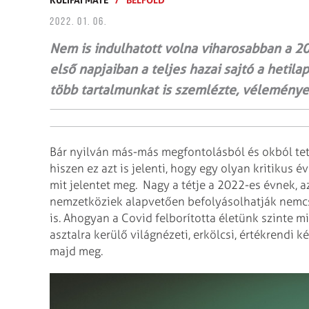
2022. 01. 06.
Nem is indulhatott volna viharosabban a 20
első napjaiban a teljes hazai sajtó a heti
több tartalmunkat is szemlézte, véleménye
Bár nyilván más-más megfontolásból és okból tett
hiszen ez azt is jelenti, hogy egy olyan kritikus é
mit jelentet meg.
Nagy a tétje a 2022-es évnek, az
nemzetköziek alapvetően befolyásolhatják nemcs
is. Ahogyan a Covid felborította éle­tünk szinte m
asztalra kerülő világnézeti, erkölcsi, értékrendi
majd meg.