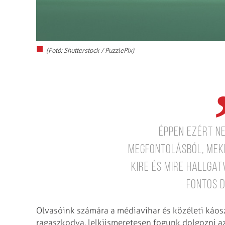
(Fotó: Shutterstock / PuzzlePix)
Éppen ezért ne
megfontolásból, mek
kire és mire hallga
fontos 
Olvasóink számára a médiavihar és közéleti káosz
ragaszkodva, lelkiismeretesen fogunk dolgozni az