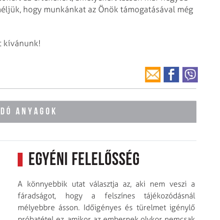
eméljük, hogy munkánkat az Önök támogatásával még
t kívánunk!
ÓDÓ ANYAGOK
Egyéni felelősség
A könnyebbik utat választja az, aki nem veszi a
fáradságot, hogy a felszínes tájékozódásnál
mélyebbre ásson. Időigényes és türelmet igénylő
próbatétel ez, amikor az embernek olykor nemcsak