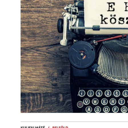
KULIFAI MÁTÉ
/
BELFÖLD