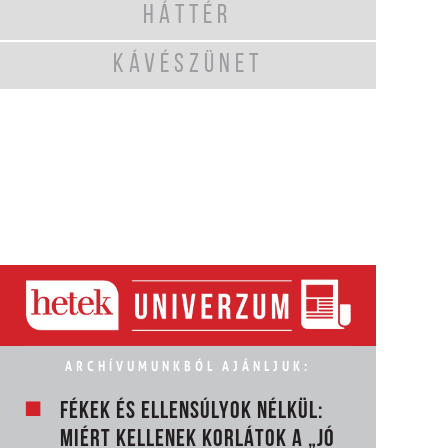
HÁTTÉR
KÁVÉSZÜNET
ARCHÍVUMUNKBÓL AJÁNLJUK:
FÉKEK ÉS ELLENSÚLYOK NÉLKÜL:
MIÉRT KELLENEK KORLÁTOK A „JÓ