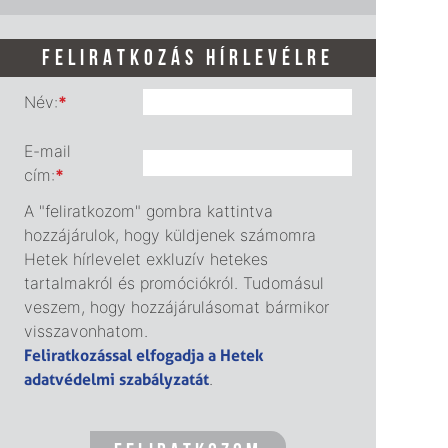
FELIRATKOZÁS HÍRLEVÉLRE
Név:
*
E-mail
cím:
*
A "feliratkozom" gombra kattintva
hozzájárulok, hogy küldjenek számomra
Hetek hírlevelet exkluzív hetekes
tartalmakról és promóciókról. Tudomásul
veszem, hogy hozzájárulásomat bármikor
visszavonhatom.
Feliratkozással elfogadja a Hetek
adatvédelmi szabályzatát
.