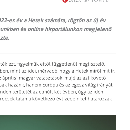
2022.01.07. (XXVI/1)
22-es év a Hetek számára, rögtön az új év
lapunkban és online hírportálunkon megjelenő
zte.
ék ezt, figyelmük ettől függetlenül megtisztelő,
vben, mint az idei, mérvadó, hogy a Hetek miről mit ír,
 áprilisi magyar választások, majd az azt követő
ak hazánk, hanem Európa és az egész világ irányát
inden területét az elmúlt két évben, úgy az idén
 kérdések talán a következő évtizedeinket határozzák