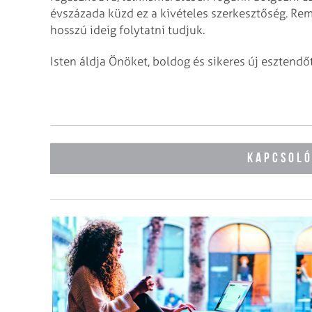
évszázada küzd ez a kivételes szerkesztőség. R
hosszú ideig folytatni tudjuk.
Isten áldja Önöket, boldog és sikeres új esztendő
KAPCSOL