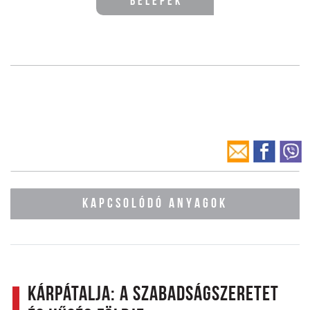
Belépek
KAPCSOLÓDÓ ANYAGOK
Kárpátalja: A szabadságszeretet