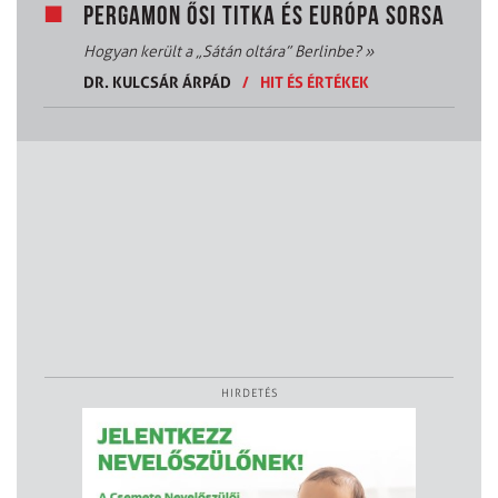
PERGAMON ŐSI TITKA ÉS EURÓPA SORSA
Hogyan került a „Sátán oltára” Berlinbe?
»
DR. KULCSÁR ÁRPÁD
/
HIT ÉS ÉRTÉKEK
HIRDETÉS