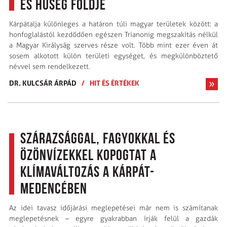
és hűség földje
Kárpátalja különleges a határon túli magyar területek között: a
honfoglalástól kezdődően egészen Trianonig megszakítás nélkül
a Magyar Királyság szerves része volt. Több mint ezer éven át
sosem alkotott külön területi egységet, és megkülönböztető
névvel sem rendelkezett.
DR. KULCSÁR ÁRPÁD
/
HIT ÉS ÉRTÉKEK
Szárazsággal, fagyokkal és
özönvízekkel kopogtat a
klímaváltozás a Kárpát-
medencében
Az idei tavasz időjárási meglepetései már nem is számítanak
meglepetésnek – egyre gyakrabban írják felül a gazdák