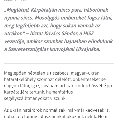
„Meglátod, Kárpát­alján nincs para, háborúnak
nyoma sincs. Mosolygós embereket fogsz látni,
meg legfeljebb azt, hogy sokan vannak az
utcákon” – biztat Kovács Sándor, a HISZ
vezetője, amikor szombat hajnalban elindulunk
a Szeretet­szolgálat konvojával Ukrajnába.
Meglepően néptelen a tiszabecsi magyar–ukrán
határátkelőhely szombat délelőtt, önkénteseket se
nagyon látni, igaz, javában tart az ortodox húsvét. Épp
Kárpátaljára tartunk, humanitárius
segélyszállítmányokat viszünk.
Az ukrán határőrök normálisak, már-már kedvesek is,
noha jó félórányi pluszmunkát okozunk nekik. Nem