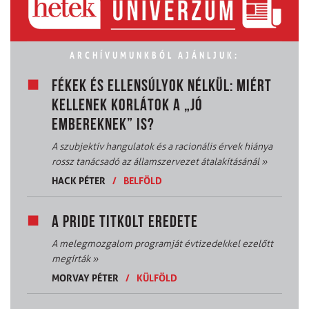
ARCHÍVUMUNKBÓL AJÁNLJUK:
FÉKEK ÉS ELLENSÚLYOK NÉLKÜL: MIÉRT
KELLENEK KORLÁTOK A „JÓ
EMBEREKNEK” IS?
A szubjektív hangulatok és a racionális érvek hiánya
rossz tanácsadó az államszervezet átalakításánál
»
HACK PÉTER
/
BELFÖLD
A PRIDE TITKOLT EREDETE
A melegmozgalom programját évtizedekkel ezelőtt
megírták
»
MORVAY PÉTER
/
KÜLFÖLD