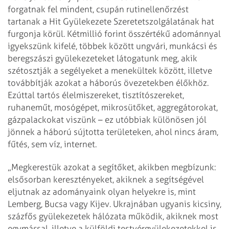
forgatnak fel mindent, csupán rutinellenőrzést
tartanak a Hit Gyülekezete Szeretetszolgálatának hat
furgonja körül. Kétmillió forint össz­értékű adománnyal
igyekszünk kifelé, többek között ungvári, munkácsi és
beregszászi gyülekezeteket látogatunk meg, akik
szétosztják a segélyeket a menekültek között, illetve
továbbítják azokat a háborús övezetekben élőkhöz.
Ezúttal tartós élelmiszereket, tisztítószereket,
ruhaneműt, mosógépet, mikrosütőket, aggregátorokat,
gázpalackokat viszünk – ez utóbbiak különösen jól
jönnek a háború sújtotta területeken, ahol nincs áram,
fűtés, sem víz, internet.
„Megkerestük azokat a segítőket, akikben megbízunk:
elsősorban keresztényeket, akiknek a segítségével
eljutnak az adományaink olyan helyekre is, mint
Lemberg, Bucsa vagy Kijev. Ukrajnában ugyanis kicsiny,
százfős gyülekezetek hálózata működik, akiknek most
egymással, illetve a külföldi testvérgyülekezetekkel is