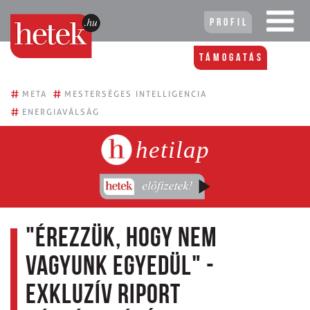
Profil
Támogatás
#
#
META
MESTERSÉGES INTELLIGENCIA
#
ENERGIAVÁLSÁG
hetilap
"Érezzük, hogy nem
vagyunk egyedül" -
Exkluzív riport