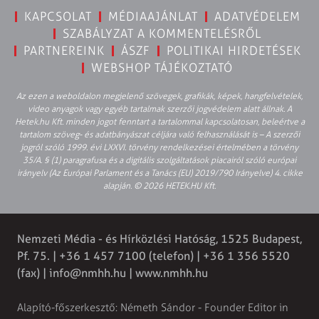
KAPCSOLAT
MÉDIAAJÁNLAT
ADATVÉDELEM
SZABÁLYZAT A KOMMENTELÉSRŐL
PARTNEREINK
ÁSZF
POLITIKAI HIRDETÉSEK
WEBSHOP TÁJÉKOZTATÓ
Az ezen a weboldalon megjelenő szövegek, grafikák, képek, hangfelvételek,
video anyagok vagy egyéb tartalmak szerzői jogvédelem alatt állnak. A
Hetek.hu Kft. minden jogot fenntart a tartalommal kapcsolatosan, beleértve a
tartalom szöveg- és adatbányászat céljára való felhasználását is – A szerzői
jogról szóló 1999. évi LXXVI. törvény rendelkezései értelmében a törvény
35/A. § (1) paragrafusa és a digitális szolgáltatások piacairól szóló európai
irányelv (Az Európai Parlament és a Tanács (EU) 2019/790 Irányelve) 4. cikke
alapján. © 2026 HETEK.HU Kft.
Nemzeti Média - és Hírközlési Hatóság, 1525 Budapest,
Pf. 75. | +36 1 457 7100 (telefon) | +36 1 356 5520
(fax) |
info@nmhh.hu
| www.nmhh.hu
Alapító-főszerkesztő: Németh Sándor - Founder Editor in