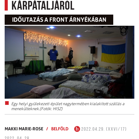
Kárpátaljáról
IDŐUTAZÁS A FRONT ÁRNYÉKÁBAN
Egy helyi gyülekezeti épület nagytermében kialakított szállás a
menekülteknek.(Fotók: HISZ)
MAKKI MARIE-ROSE
/
BELFÖLD
2022.04.29. (XXVI/17)
2022. 04. 28.