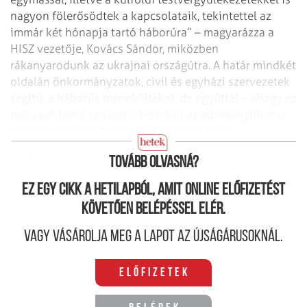
nagyon fölerősödtek a kapcsolataik, tekintettel az
immár két hónapja tartó háborúra” – magyarázza a
HISZ vezetője, Kovács Sándor, miközben
rákanyarodunk az ukrajnai országútra. A határ mindkét
oldalán önkormányzatok, civil és egyházi szervezetek
segítik a háborús menekülteket, de egyúttal – ahogy ez
már csak lenni szokott – beindult az adománybiznisz
is, így különösen felértékelődtek errefelé a
megbízható partnerek.
Tovább olvasná?
Ez egy cikk a hetilapból, amit online előfizetést
követően belépéssel elér.
Vagy vásárolja meg a lapot az újságárusoknál.
Előfizetek