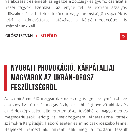
várakozásait és emelik az egekbe a zöldség- és gyümölcsárakat a
kései fagyok. Ezenkívül az enyhe tél, az extrém aszályos
időszakok és a hirtelen lezúduló nagy mennyiségű csapadék is
jelzi: a klímaváltozás hatásaival a Kárpát-medencében is
számolnunk kell.
GRÓSZ ISTVÁN
/
BELFÖLD
Nyugati provokáció: kárpátaljai
magyarok az ukrán-orosz
feszültségről
Az Ukrajnában élő magyarok sora eddig is igen sanyarú volt: az
alacsony fizetések és magas árak, a kisebbségi nyelvű oktatás és
az érdekképviselet ellehetetlenítése, továbbá a magyarellenes
megmozdulások eddig is majdhogynem élhetetlenné tették
számukra Kárpátalját. Háború esetén ez mind csak rosszabb lenne.
Helyieket kérdeztünk, miként élik meg a mostani feszült