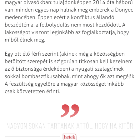
magyar olvasókban: tulajdonképpen 2014 óta háború
van: minden egyes nap halnak meg emberek a Donyec-
medencében. Éppen ezért a konfliktus állandó
beszédtéma, a felbolydulás nem most kezdődött. A
lakosságot viszont leginkább az foglalkoztatja, hogy
miből élnek meg.
Egy ott élő férfi szerint (akinek még a közösségben
betöltött szerepét is szigorúan titkosan kell kezelnem
az ő biztonsága érdekében) a nyugati szalagcímek
sokkal bombasztikusabbak, mint ahogy ők azt megélik.
A feszültség egyelőre a magyar közösséget inkább
csak közvetetten érinti.
Nagyon sokan tartanak attól, hogy ha kitör
a háború, megérkeznek a behívók is.