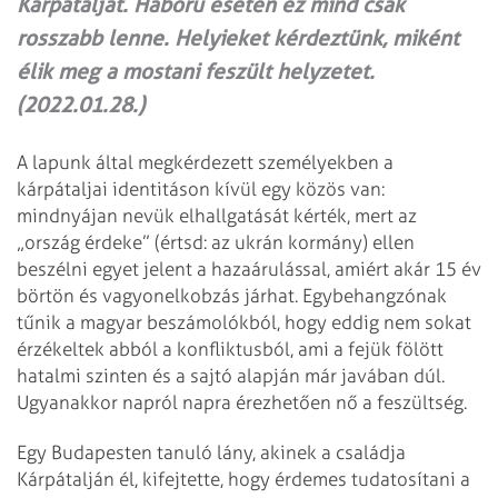
Kárpátalját. Háború esetén ez mind csak
rosszabb lenne. Helyieket kérdeztünk, miként
élik meg a mostani feszült helyzetet.
(2022.01.28.)
A lapunk által megkérdezett személyekben a
kárpátaljai identitáson kívül egy közös van:
mindnyájan nevük elhallgatását kérték, mert az
„ország érdeke” (értsd: az ukrán kormány) ellen
beszélni egyet jelent a hazaárulással, amiért akár 15 év
börtön és vagyon­elkobzás járhat. Egybehangzónak
tűnik a magyar beszámolókból, hogy eddig nem sokat
érzékeltek abból a konfliktusból, ami a fejük fölött
hatalmi szinten és a sajtó alapján már javában dúl.
Ugyanakkor napról napra érezhetően nő a feszültség.
Egy Budapesten tanuló lány, akinek a családja
Kárpátalján él, kifejtette, hogy érdemes tudatosítani a