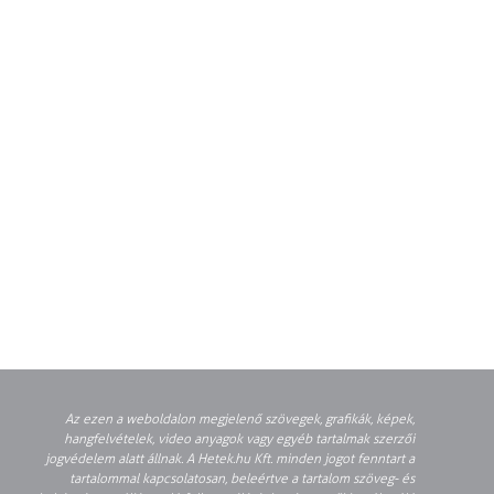
Az ezen a weboldalon megjelenő szövegek, grafikák, képek,
hangfelvételek, video anyagok vagy egyéb tartalmak szerzői
jogvédelem alatt állnak. A Hetek.hu Kft. minden jogot fenntart a
tartalommal kapcsolatosan, beleértve a tartalom szöveg- és