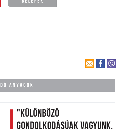
Belépek
ÓDÓ ANYAGOK
"Különböző
gondolkodásúak vagyunk,