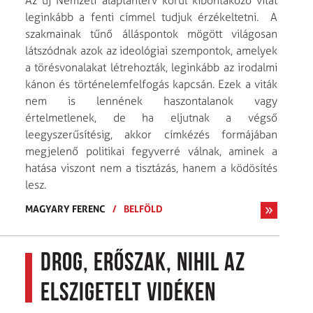
Az új Nemzeti alaptanterv körül kibontakozó vitát
leginkább a fenti címmel tudjuk érzékeltetni. A
szakmainak tűnő álláspontok mögött világosan
látszódnak azok az ideológiai szempontok, amelyek
a törésvonalakat létrehozták, leginkább az irodalmi
kánon és történelemfelfogás kapcsán. Ezek a viták
nem is lennének haszontalanok vagy
értelmetlenek, de ha eljutnak a végső
leegyszerűsítésig, akkor címkézés formájában
megjelenő politikai fegyverré válnak, aminek a
hatása viszont nem a tisztázás, hanem a ködösítés
lesz.
MAGYARY FERENC
/
BELFÖLD
Drog, erőszak, nihil az
elszigetelt vidéken