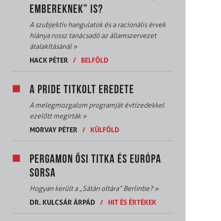
EMBEREKNEK” IS?
A szubjektív hangulatok és a racionális érvek
hiánya rossz tanácsadó az államszervezet
átalakításánál
»
HACK PÉTER
/
BELFÖLD
A PRIDE TITKOLT EREDETE
A melegmozgalom programját évtizedekkel
ezelőtt megírták
»
MORVAY PÉTER
/
KÜLFÖLD
PERGAMON ŐSI TITKA ÉS EURÓPA
SORSA
Hogyan került a „Sátán oltára” Berlinbe?
»
DR. KULCSÁR ÁRPÁD
/
HIT ÉS ÉRTÉKEK