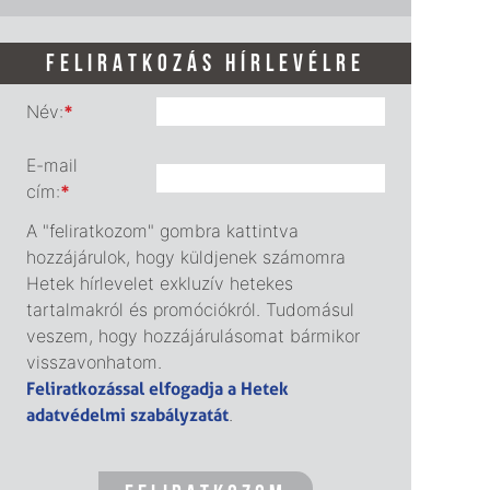
FELIRATKOZÁS HÍRLEVÉLRE
Név:
*
E-mail
cím:
*
A "feliratkozom" gombra kattintva
hozzájárulok, hogy küldjenek számomra
Hetek hírlevelet exkluzív hetekes
tartalmakról és promóciókról. Tudomásul
veszem, hogy hozzájárulásomat bármikor
visszavonhatom.
Feliratkozással elfogadja a Hetek
adatvédelmi szabályzatát
.