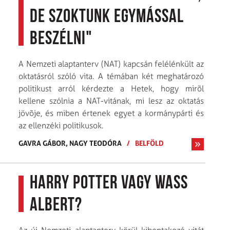
de szoktunk egymással
beszélni"
A Nemzeti alaptanterv (NAT) kapcsán felélénkült az
oktatásról szóló vita. A témában két meghatározó
politikust arról kérdezte a Hetek, hogy mirõl
kellene szólnia a NAT-vitának, mi lesz az oktatás
jövõje, és miben értenek egyet a kormánypárti és
az ellenzéki politikusok.
GAVRA GÁBOR,
NAGY TEODÓRA
/
BELFÖLD
Harry Potter vagy Wass
Albert?