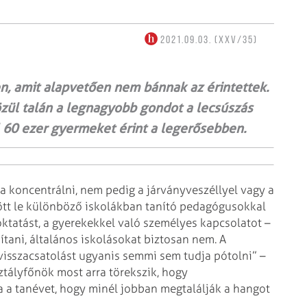
2021.09.03. (XXV/35)
en, amit alapvetően nem bánnak az érintettek.
özül talán a legnagyobb gondot a lecsúszás
 60 ezer gyermeket érint a legerősebben.
a koncentrálni, nem pedig a járványveszéllyel vagy a
dött le különböző iskolákban tanító pedagógusokkal
 oktatást, a gyerekekkel való személyes kapcsolatot –
ítani, általános iskolásokat biztosan nem. A
visszacsatolást ugyanis semmi sem tudja pótolni” –
sztályfőnök most arra törekszik, hogy
 a tanévet, hogy minél jobban megtalálják a hangot