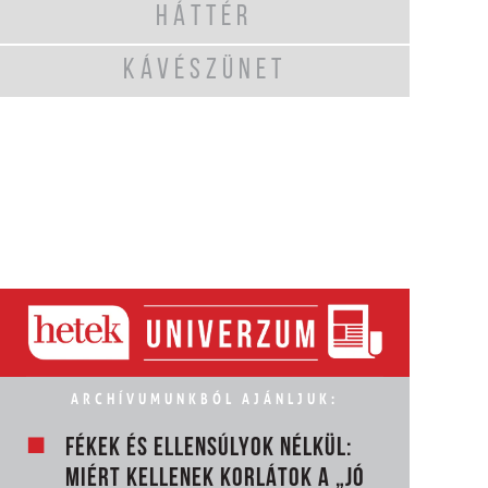
HÁTTÉR
KÁVÉSZÜNET
ARCHÍVUMUNKBÓL AJÁNLJUK:
FÉKEK ÉS ELLENSÚLYOK NÉLKÜL:
MIÉRT KELLENEK KORLÁTOK A „JÓ