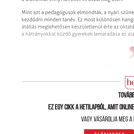
Mint azt a pedagógusok elmondták, a nyári szünet
kezdődni minden tanév. Ez most különösen hangsúl
átállás meglehetősen készületlenül érte az oktatá
a hátrányokkal küzdő gyerekek lemaradása ez alat
„A digitális időszakban számos diák 
családjával együtt, többnyire olyano
Tovább
Ez egy cikk a hetilapból, amit onli
Vagy vásárolja meg a 