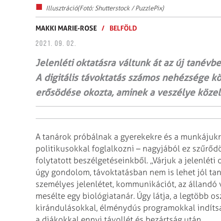
Illusztráció(Fotó: Shutterstock / PuzzlePix)
MAKKI MARIE-ROSE
/
BELFÖLD
2021. 09. 02.
Jelenléti oktatásra váltunk át az új tanévb
A digitális távoktatás számos nehézsége k
erősödése okozta, aminek a veszélye közel
A tanárok próbálnak a gyerekekre és a munkájukr
politikusokkal foglalkozni – nagyjából ez szűrő
folytatott beszélgetéseinkből. „Várjuk a jelenléti
úgy gondolom, távoktatásban nem is lehet jól tan
személyes jelenlétet, kommunikációt, az állandó 
mesélte egy biológiatanár. Úgy látja, a legtöbb o
kirándulásokkal, élménydús programokkal indítsa
a diákokkal ennyi távollét és bezártság után.