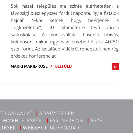
Sok hazai település ma szinte elérhetetlen: a
távolsági busz egyszer fordul naponta, így a fiatalok
hajnali 4-kor kelnek, hogy beérjenek a
„legközelebbi”, 50 kilométerre levő városi
szakiskolába. A munkavállalás hasonló kihívás,
különösen, mikor egy havi buszbérlet ára 40-50
ezer forint. Az izolálódó vidékről rendeztek nemrég
érdekes konferenciát.
MAKKI MARIE-ROSE
/
BELFÖLD
ÉDIAAJÁNLAT
ADATVÉDELEM
KOMMENTELÉSRŐL
PARTNEREINK
ÁSZF
ETÉSEK
WEBSHOP TÁJÉKOZTATÓ