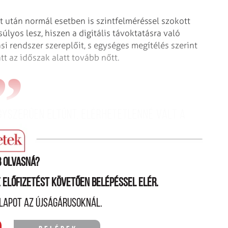
 után normál esetben is szintfelméréssel szokott
yos lesz, hiszen a digitális távoktatásra való
si rendszer szereplőit, s egységes megítélés szerint
t az időszak alatt tovább nőtt.
egyszerűen eltűnt, elérhetetlenné vált a
k, akik eleve lemaradásokkal küzdöttek.
 olvasná?
ne előfizetést követően belépéssel elér.
lapot az újságárusoknál.