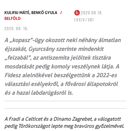
KULIFAI MÁTÉ,
BENKŐ GYULA
/
2020.09.18.
BELFÖLD
(XXIV/38)
2020. 09. 16.
A „kopasz”-ügy okozott neki néhány álmatlan
éjszakát, Gyurcsány szerinte mindenkit
„felzabál”, az antiszemita jelöltek tisztára
mosdatását pedig komoly veszélynek látja. A
Fidesz alelnökével beszélgettünk a 2022-es
választási esélyekről, a fővárosi állapotokról
és a hazai labdarúgásról is.
A Fradi a Celticet és a Dinamo Zagrebet, a válogatott
pedig Törökországot lepte meg bravúros győzelmével.