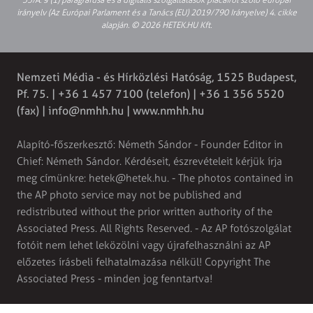
irányelv (Az Európai Parlament és a Tanács (EU) 2019/790 Irányelve) 4. cikke
alapján. © 2026 HETEK.HU Kft.
Nemzeti Média - és Hírközlési Hatóság, 1525 Budapest,
Pf. 75. | +36 1 457 7100 (telefon) | +36 1 356 5520
(fax) |
info@nmhh.hu
| www.nmhh.hu
Alapító-főszerkesztő: Németh Sándor - Founder Editor in
Chief: Németh Sándor. Kérdéseit, észrevételeit kérjük írja
meg címünkre:
hetek@hetek.hu
. - The photos contained in
the AP photo service may not be published and
redistributed without the prior written authority of the
Associated Press. All Rights Reserved. - Az AP fotószolgálat
fotóit nem lehet leközölni vagy újrafelhasználni az AP
előzetes írásbeli felhatalmazása nélkül! Copyright The
Associated Press - minden jog fenntartva!