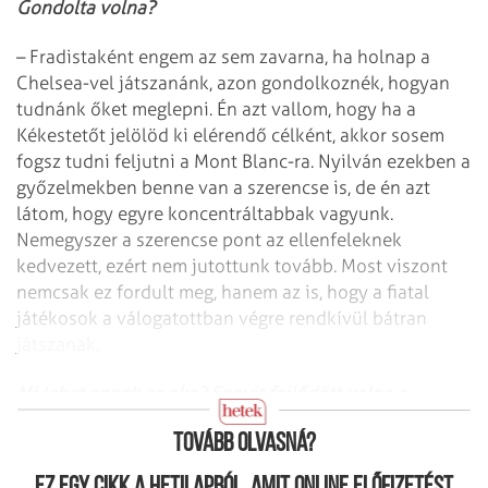
Gondolta volna?
– Fradistaként engem az sem zavarna, ha holnap a
Chelsea-vel játszanánk, azon gondolkoznék, hogyan
tudnánk őket meglepni. Én azt vallom, hogy ha a
Kékestetőt jelölöd ki elérendő célként, akkor sosem
fogsz tudni feljutni a Mont Blanc-ra. Nyilván ezekben a
győzelmekben benne van a szerencse is, de én azt
látom, hogy egyre koncentráltabbak vagyunk.
Nemegyszer a szerencse pont az ellenfeleknek
kedvezett, ezért nem jutottunk tovább. Most viszont
nemcsak ez fordult meg, hanem az is, hogy a fiatal
játékosok a válogatottban végre rendkívül bátran
játszanak.
Mi lehet ennek az oka? Ennyit fejlődött volna a
futballkultúránk?
Tovább olvasná?