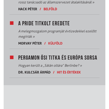
rossz tanácsadó az államszervezet átalakításánál
»
HACK PÉTER
/
BELFÖLD
A PRIDE TITKOLT EREDETE
A melegmozgalom programját évtizedekkel ezelőtt
megírták
»
MORVAY PÉTER
/
KÜLFÖLD
PERGAMON ŐSI TITKA ÉS EURÓPA SORSA
Hogyan került a „Sátán oltára” Berlinbe?
»
DR. KULCSÁR ÁRPÁD
/
HIT ÉS ÉRTÉKEK