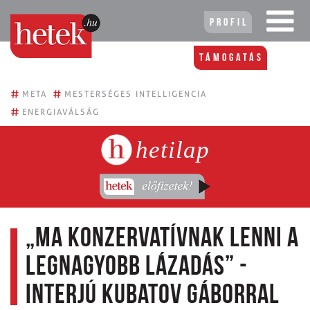
Profil
Támogatás
#
#
META
MESTERSÉGES INTELLIGENCIA
#
ENERGIAVÁLSÁG
hetilap
„Ma konzervatívnak lenni a
legnagyobb lázadás” -
interjú Kubatov Gáborral