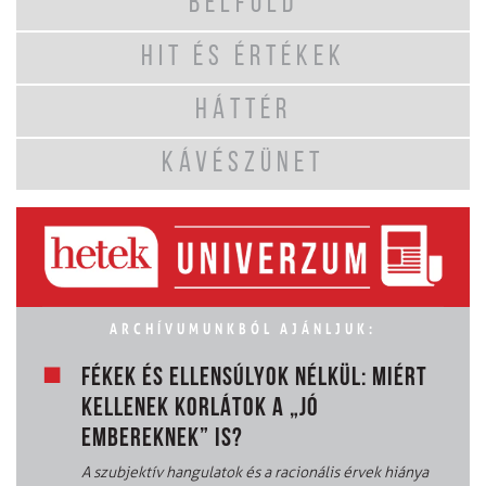
BELFÖLD
HIT ÉS ÉRTÉKEK
HÁTTÉR
KÁVÉSZÜNET
ARCHÍVUMUNKBÓL AJÁNLJUK:
FÉKEK ÉS ELLENSÚLYOK NÉLKÜL: MIÉRT
KELLENEK KORLÁTOK A „JÓ
EMBEREKNEK” IS?
A szubjektív hangulatok és a racionális érvek hiánya