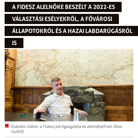
A FIDESZ ALELNÖKE BESZÉLT A 2022-ES
VÁLASZTÁSI ESÉLYEKRŐL, A FŐVÁROSI
ÁLLAPOTOKRÓL ÉS A HAZAI LABDARÚGÁSRÓL
IS
Kubatov Gábor, a Fidesz pártigazgatója és alelnöke(Fotó: Dósa
Gyôzô)