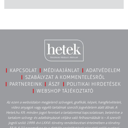
KAPCSOLAT
MÉDIAAJÁNLAT
ADATVÉDELEM
SZABÁLYZAT A KOMMENTELÉSRŐL
PARTNEREINK
ÁSZF
POLITIKAI HIRDETÉSEK
WEBSHOP TÁJÉKOZTATÓ
Az ezen a weboldalon megjelenő szövegek, grafikák, képek, hangfelvételek,
video anyagok vagy egyéb tartalmak szerzői jogvédelem alatt állnak. A
Hetek.hu Kft. minden jogot fenntart a tartalommal kapcsolatosan, beleértve a
tartalom szöveg- és adatbányászat céljára való felhasználását is – A szerzői
jogról szóló 1999. évi LXXVI. törvény rendelkezései értelmében a törvény
35/A. § (1) paragrafusa és a digitális szolgáltatások piacairól szóló európai