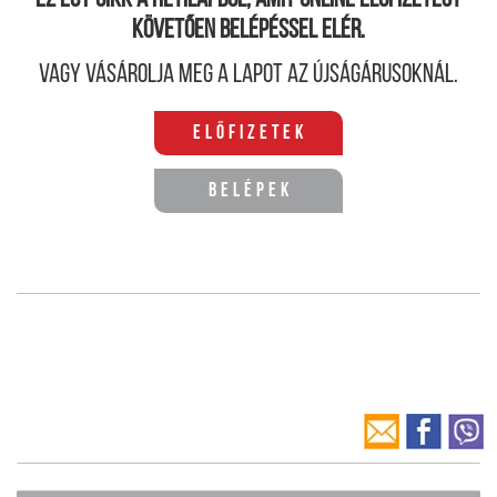
Ez egy cikk a hetilapból, amit online előfizetést
követően belépéssel elér.
Vagy vásárolja meg a lapot az újságárusoknál.
Előfizetek
Belépek