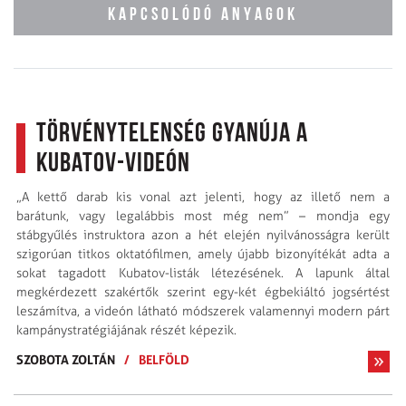
KAPCSOLÓDÓ ANYAGOK
Törvénytelenség gyanúja a
Kubatov-videón
„A kettő darab kis vonal azt jelenti, hogy az illető nem a
barátunk, vagy legalábbis most még nem” – mondja egy
stábgyűlés instruktora azon a hét elején nyilvánosságra került
szigorúan titkos oktatófilmen, amely újabb bizonyítékát adta a
sokat tagadott Kubatov-listák létezésének. A lapunk által
megkérdezett szakértők szerint egy-két égbekiáltó jogsértést
leszámítva, a videón látható módszerek valamennyi modern párt
kampánystratégiájának részét képezik.
SZOBOTA ZOLTÁN
/
BELFÖLD