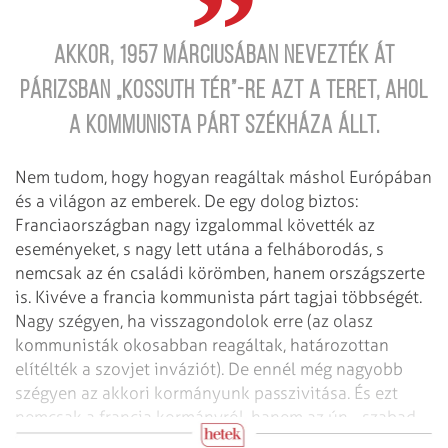
Akkor, 1957 márciusában nevezték át
Párizsban „Kossuth tér”-re azt a teret, ahol
a kommunista párt székháza állt.
Nem tudom, hogy hogyan reagáltak máshol Európában
és a világon az emberek. De egy dolog biztos:
Franciaországban nagy izgalommal követték az
eseményeket, s nagy lett utána a felháborodás, s
nemcsak az én családi körömben, hanem országszerte
is. Kivéve a francia kommunista párt tagjai többségét.
Nagy szégyen, ha visszagondolok erre (az olasz
kommunisták okosabban reagáltak, határozottan
elítélték a szovjet inváziót). De ennél még nagyobb
szégyen az akkori kormányunk passzivitása. És ezt
nemcsak a francia kormányról, hanem az ún. „szabad
világ” összes kormányáról is elmondhatjuk.