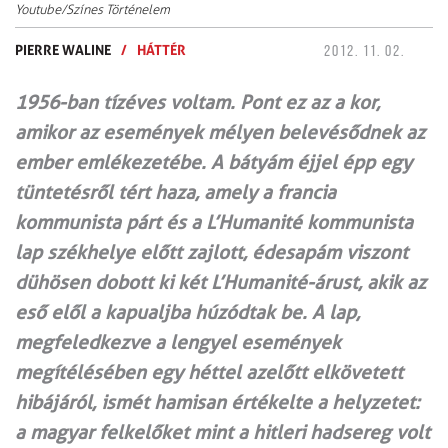
Youtube/Színes Történelem
PIERRE WALINE
/
HÁTTÉR
2012. 11. 02.
1956-ban tízéves voltam. Pont ez az a kor,
amikor az események mélyen belevésődnek az
ember emlékezetébe. A bátyám éjjel épp egy
tüntetésről tért haza, amely a francia
kommunista párt és a L’Humanité kommunista
lap székhelye előtt zajlott, édesapám viszont
dühösen dobott ki két L’Humanité-árust, akik az
eső elől a kapualjba húzódtak be. A lap,
megfeledkezve a lengyel események
megítélésében egy héttel azelőtt elkövetett
hibájáról, ismét hamisan értékelte a helyzetet:
a magyar felkelőket mint a hitleri hadsereg volt