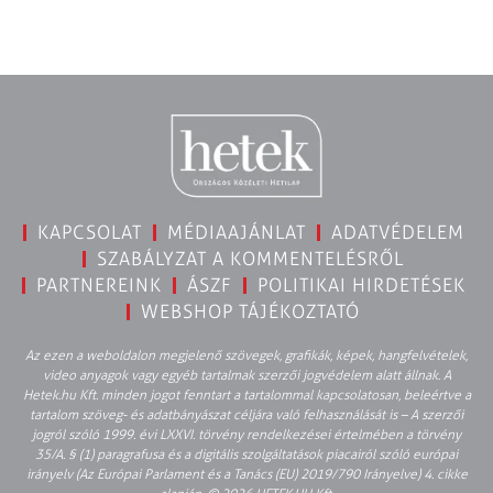
KAPCSOLAT
MÉDIAAJÁNLAT
ADATVÉDELEM
SZABÁLYZAT A KOMMENTELÉSRŐL
PARTNEREINK
ÁSZF
POLITIKAI HIRDETÉSEK
WEBSHOP TÁJÉKOZTATÓ
Az ezen a weboldalon megjelenő szövegek, grafikák, képek, hangfelvételek,
video anyagok vagy egyéb tartalmak szerzői jogvédelem alatt állnak. A
Hetek.hu Kft. minden jogot fenntart a tartalommal kapcsolatosan, beleértve a
tartalom szöveg- és adatbányászat céljára való felhasználását is – A szerzői
jogról szóló 1999. évi LXXVI. törvény rendelkezései értelmében a törvény
35/A. § (1) paragrafusa és a digitális szolgáltatások piacairól szóló európai
irányelv (Az Európai Parlament és a Tanács (EU) 2019/790 Irányelve) 4. cikke