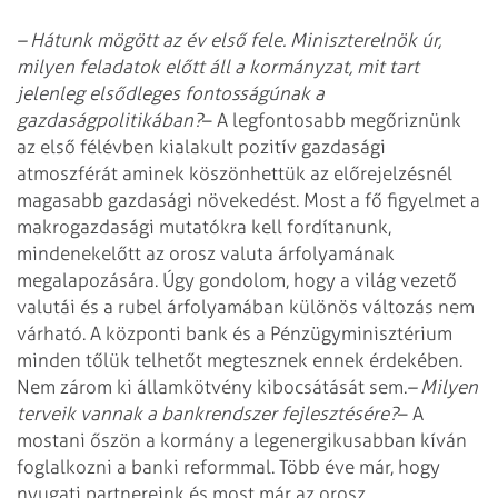
– Hátunk mögött az év első fele. Miniszterelnök úr,
milyen feladatok előtt áll a kormányzat, mit tart
jelenleg elsődleges fontosságúnak a
gazdaságpolitikában?
– A legfontosabb megőriznünk
az első félévben kialakult pozitív gazdasági
atmoszférát aminek köszönhettük az előrejelzésnél
magasabb gazdasági növekedést.
Most a fő figyelmet a
makrogazdasági mutatókra kell fordítanunk,
mindenekelőtt az orosz valuta árfolyamának
megalapozására. Úgy gondolom, hogy a világ vezető
valutái és a rubel árfolyamában különös változás nem
várható. A központi bank és a Pénzügyminisztérium
minden tőlük telhetőt megtesznek ennek érdekében.
Nem zárom ki államkötvény kibocsátását sem.
– Milyen
terveik vannak a bankrendszer fejlesztésére?
– A
mostani őszön a kormány a legenergikusabban kíván
foglalkozni a banki reformmal. Több éve már, hogy
nyugati partnereink és most már az orosz