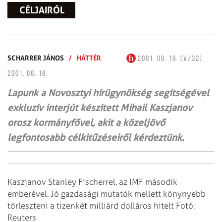
CÉLJAIRÓL
SCHARRER JÁNOS
/
HÁTTÉR
2001. 08. 18. (V/32)
2001. 08. 19.
Lapunk a Novosztyi hírügynökség segítségével
exkluzív interjút készített Mihail Kaszjanov
orosz kormányfővel, akit a közeljövő
legfontosabb célkitűzéseiről kérdeztünk.
Kaszjanov Stanley Fischerrel, az IMF második
emberével. Jó gazdasági mutatók mellett könynyebb
törleszteni a tizenkét milliárd dolláros hitelt Fotó:
Reuters