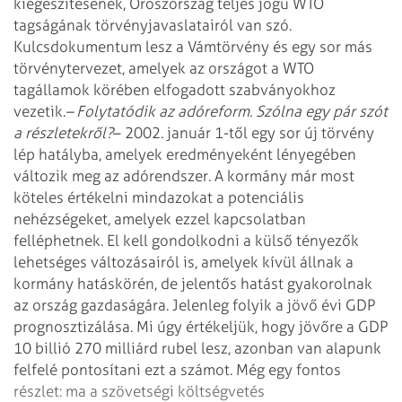
kiegészítésének, Oroszország teljes jogú WTO
tagságának törvényjavaslatairól van szó.
Kulcsdokumentum lesz a Vámtörvény és egy sor más
törvénytervezet, amelyek az országot a WTO
tagállamok körében elfogadott szabványokhoz
vezetik.
– Folytatódik az adóreform. Szólna egy pár szót
a részletekről?
– 2002. január 1-től egy sor új törvény
lép hatályba, amelyek eredményeként lényegében
változik meg az adórendszer. A kormány már most
köteles értékelni mindazokat a potenciális
nehézségeket, amelyek ezzel kapcsolatban
felléphetnek. El kell gondolkodni a külső tényezők
lehetséges változásairól is, amelyek kívül állnak a
kormány hatáskörén, de jelentős hatást gyakorolnak
az ország gazdaságára. Jelenleg folyik a jövő évi GDP
prognosztizálása. Mi úgy értékeljük, hogy jövőre a GDP
10 billió 270 milliárd rubel lesz, azonban van alapunk
felfelé pontosítani ezt a számot.
Még egy fontos
részlet: ma a szövetségi költségvetés