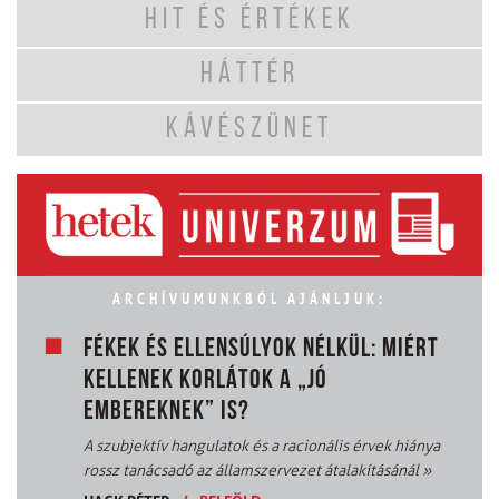
HIT ÉS ÉRTÉKEK
HÁTTÉR
KÁVÉSZÜNET
ARCHÍVUMUNKBÓL AJÁNLJUK:
FÉKEK ÉS ELLENSÚLYOK NÉLKÜL: MIÉRT
KELLENEK KORLÁTOK A „JÓ
EMBEREKNEK” IS?
A szubjektív hangulatok és a racionális érvek hiánya
rossz tanácsadó az államszervezet átalakításánál
»