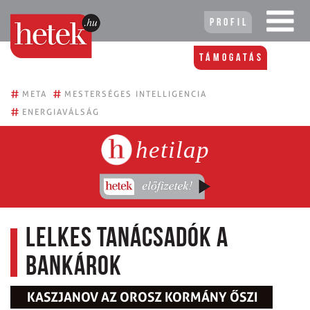
Profil
Támogatás
#
#
META
MESTERSÉGES INTELLIGENCIA
#
ENERGIAVÁLSÁG
hetilap
Lelkes tanácsadók a
bankárok
KASZJANOV AZ OROSZ KORMÁNY ŐSZI