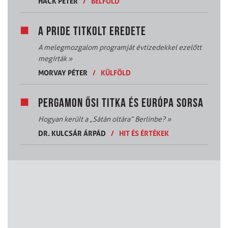
HACK PÉTER
/
BELFÖLD
A PRIDE TITKOLT EREDETE
A melegmozgalom programját évtizedekkel ezelőtt
megírták
»
MORVAY PÉTER
/
KÜLFÖLD
PERGAMON ŐSI TITKA ÉS EURÓPA SORSA
Hogyan került a „Sátán oltára” Berlinbe?
»
DR. KULCSÁR ÁRPÁD
/
HIT ÉS ÉRTÉKEK