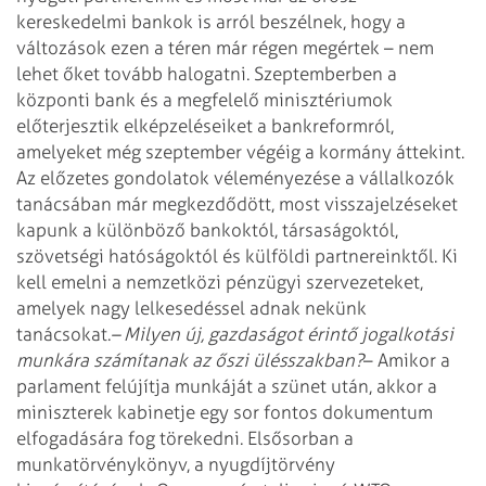
kereskedelmi bankok is arról beszélnek, hogy a
változások ezen a téren már régen megértek – nem
lehet őket tovább halogatni. Szeptemberben a
központi bank és a megfelelő minisztériumok
előterjesztik elképzeléseiket a bankreformról,
amelyeket még szeptember végéig a kormány áttekint.
Az előzetes gondolatok véleményezése a vállalkozók
tanácsában már megkezdődött, most visszajelzéseket
kapunk a különböző bankoktól, társaságoktól,
szövetségi hatóságoktól és külföldi partnereinktől. Ki
kell emelni a nemzetközi pénzügyi szervezeteket,
amelyek nagy lelkesedéssel adnak nekünk
tanácsokat.
– Milyen új, gazdaságot érintő jogalkotási
munkára számítanak az őszi ülésszakban?
– Amikor a
parlament felújítja munkáját a szünet után, akkor a
miniszterek kabinetje egy sor fontos dokumentum
elfogadására fog törekedni. Elsősorban a
munkatörvénykönyv, a nyugdíjtörvény