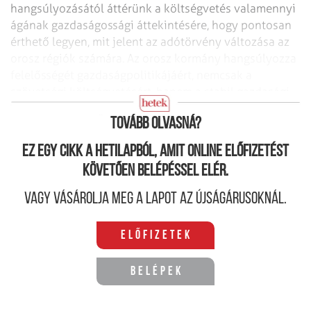
hangsúlyozásától áttérünk a költségvetés valamennyi
ágának gazdaságossági áttekintésére, hogy pontosan
érthető legyen, mit jelent az adótörvény változása az
orosz régiók számára. Az orosz kormány hangsúlyozza
felelősségét gazdaságpolitikájáért, nemcsak a
szövetségi költségvetésért, hanem a stabil gazdasági
növekedés támogatásáért.
Tovább olvasná?
Ez egy cikk a hetilapból, amit online előfizetést
követően belépéssel elér.
Vagy vásárolja meg a lapot az újságárusoknál.
Előfizetek
Belépek