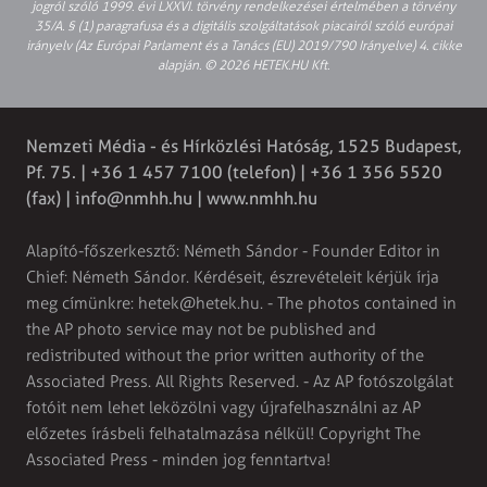
jogról szóló 1999. évi LXXVI. törvény rendelkezései értelmében a törvény
35/A. § (1) paragrafusa és a digitális szolgáltatások piacairól szóló európai
irányelv (Az Európai Parlament és a Tanács (EU) 2019/790 Irányelve) 4. cikke
alapján. © 2026 HETEK.HU Kft.
Nemzeti Média - és Hírközlési Hatóság, 1525 Budapest,
Pf. 75. | +36 1 457 7100 (telefon) | +36 1 356 5520
(fax) |
info@nmhh.hu
| www.nmhh.hu
Alapító-főszerkesztő: Németh Sándor - Founder Editor in
Chief: Németh Sándor. Kérdéseit, észrevételeit kérjük írja
meg címünkre:
hetek@hetek.hu
. - The photos contained in
the AP photo service may not be published and
redistributed without the prior written authority of the
Associated Press. All Rights Reserved. - Az AP fotószolgálat
fotóit nem lehet leközölni vagy újrafelhasználni az AP
előzetes írásbeli felhatalmazása nélkül! Copyright The
Associated Press - minden jog fenntartva!