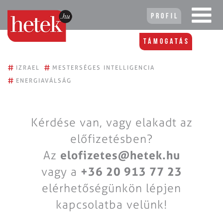
Profil
Támogatás
#
#
IZRAEL
MESTERSÉGES INTELLIGENCIA
#
ENERGIAVÁLSÁG
Kérdése van, vagy elakadt az
előfizetésben?
Az
elofizetes@hetek.hu
vagy a
+36 20 913 77 23
elérhetőségünkön lépjen
kapcsolatba velünk!