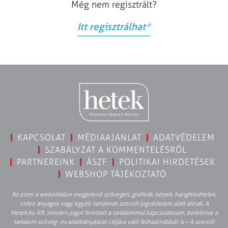
Még nem regisztrált?
Itt regisztrálhat
*
KAPCSOLAT
MÉDIAAJÁNLAT
ADATVÉDELEM
SZABÁLYZAT A KOMMENTELÉSRŐL
PARTNEREINK
ÁSZF
POLITIKAI HIRDETÉSEK
WEBSHOP TÁJÉKOZTATÓ
Az ezen a weboldalon megjelenő szövegek, grafikák, képek, hangfelvételek,
video anyagok vagy egyéb tartalmak szerzői jogvédelem alatt állnak. A
Hetek.hu Kft. minden jogot fenntart a tartalommal kapcsolatosan, beleértve a
tartalom szöveg- és adatbányászat céljára való felhasználását is – A szerzői