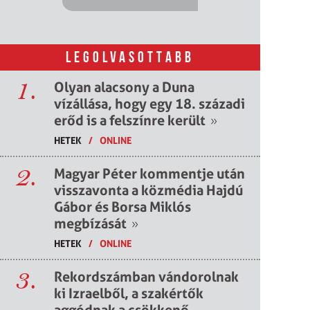
LEGOLVASOTTABB
1.
Olyan alacsony a Duna
vízállása, hogy egy 18. századi
erőd is a felszínre került
»
HETEK
/
ONLINE
2.
Magyar Péter kommentje után
visszavonta a közmédia Hajdú
Gábor és Borsa Miklós
megbízását
»
HETEK
/
ONLINE
3.
Rekordszámban vándorolnak
ki Izraelből, a szakértők
aggódnak a csökkenő