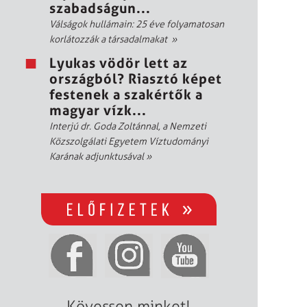
szabadságun...
Válságok hullámain: 25 éve folyamatosan
korlátozzák a társadalmakat
»
Lyukas vödör lett az
országból? Riasztó képet
festenek a szakértők a
magyar vízk...
Interjú dr. Goda Zoltánnal, a Nemzeti
Közszolgálati Egyetem Víztudományi
Karának adjunktusával
»
Kövessen minket!