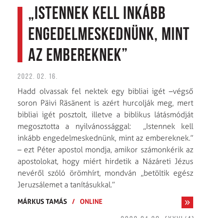
„Istennek kell inkább
engedelmeskednünk, mint
az embereknek”
2022. 02. 16.
Hadd olvassak fel nektek egy bibliai igét –végső
soron Päivi Räsänent is azért hurcolják meg, mert
bibliai igét posztolt, illetve a biblikus látásmódját
megosztotta a nyilvánossággal: „Istennek kell
inkább engedelmeskednünk, mint az embereknek.”
– ezt Péter apostol mondja, amikor számonkérik az
apostolokat, hogy miért hirdetik a Názáreti Jézus
nevéről szóló örömhírt, mondván „betöltik egész
Jeruzsálemet a tanításukkal.”
MÁRKUS TAMÁS
/
ONLINE