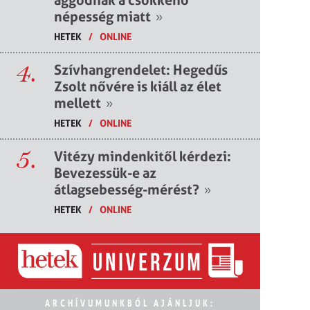
népesség miatt
»
HETEK
/
ONLINE
4.
Szívhangrendelet: Hegedűs
Zsolt nővére is kiáll az élet
mellett
»
HETEK
/
ONLINE
5.
Vitézy mindenkitől kérdezi:
Bevezessük-e az
átlagsebesség-mérést?
»
HETEK
/
ONLINE
ARCHÍVUMUNKBÓL AJÁNLJUK: