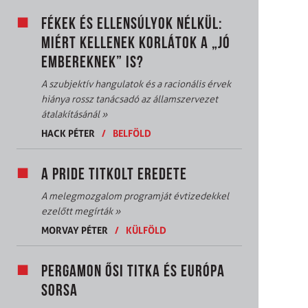
FÉKEK ÉS ELLENSÚLYOK NÉLKÜL:
MIÉRT KELLENEK KORLÁTOK A „JÓ
EMBEREKNEK” IS?
A szubjektív hangulatok és a racionális érvek
hiánya rossz tanácsadó az államszervezet
átalakításánál
»
HACK PÉTER
/
BELFÖLD
A PRIDE TITKOLT EREDETE
A melegmozgalom programját évtizedekkel
ezelőtt megírták
»
MORVAY PÉTER
/
KÜLFÖLD
PERGAMON ŐSI TITKA ÉS EURÓPA
SORSA