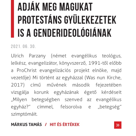
adják meg magukat
protestáns gyülekezetek
is a genderideológiának
2021. 06. 30.
Ulrich Parzany (német evangélikus teológus,
lelkész, evangelizátor, könyvszerző, 1991-től előbb
a ProChrist evangelizációs projekt elnöke, majd
vezetője) Mi történt az egyházzal (Was nun Kirche,
2017) című művének második fejezetében
vizsgálja korunk egyházának égető kérdéseit
„Milyen betegségben szenved az evangélikus
egyház?” címmel, felsorolva e „betegség”
szimptómáit.
MÁRKUS TAMÁS
/
HIT ÉS ÉRTÉKEK