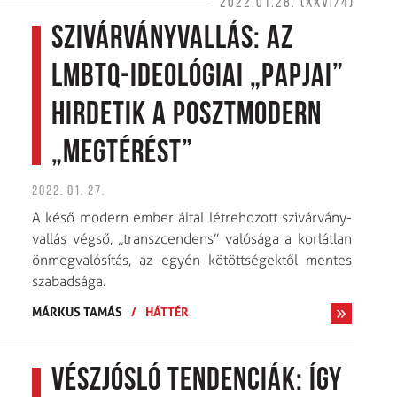
2022.01.28. (XXVI/4)
Szivárványvallás: az
LMBTQ-ideológiai „papjai”
hirdetik a posztmodern
„megtérést”
2022. 01. 27.
A késő modern ember által létrehozott szivárvány­
vallás végső, „transzcendens” valósága a korlátlan
önmegvalósítás, az egyén kötöttségektől mentes
szabadsága.
MÁRKUS TAMÁS
/
HÁTTÉR
Vészjósló tendenciák: így