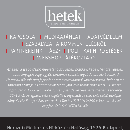
KAPCSOLAT
MÉDIAAJÁNLAT
ADATVÉDELEM
SZABÁLYZAT A KOMMENTELÉSRŐL
PARTNEREINK
ÁSZF
POLITIKAI HIRDETÉSEK
WEBSHOP TÁJÉKOZTATÓ
Az ezen a weboldalon megjelenő szövegek, grafikák, képek, hangfelvételek,
video anyagok vagy egyéb tartalmak szerzői jogvédelem alatt állnak. A
Hetek.hu Kft. minden jogot fenntart a tartalommal kapcsolatosan, beleértve a
tartalom szöveg- és adatbányászat céljára való felhasználását is – A szerzői
jogról szóló 1999. évi LXXVI. törvény rendelkezései értelmében a törvény
35/A. § (1) paragrafusa és a digitális szolgáltatások piacairól szóló európai
irányelv (Az Európai Parlament és a Tanács (EU) 2019/790 Irányelve) 4. cikke
alapján. © 2026 HETEK.HU Kft.
Nemzeti Média - és Hírközlési Hatóság, 1525 Budapest,