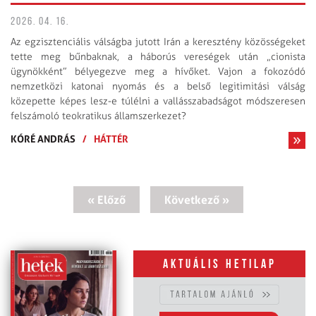
2026. 04. 16.
Az egzisztenciális válságba jutott Irán a keresztény közösségeket
tette meg bűnbaknak, a háborús vereségek után „cionista
ügynökként” bélyegezve meg a hívőket. Vajon a fokozódó
nemzetközi katonai nyomás és a belső legitimitási válság
közepette képes lesz-e túlélni a vallásszabadságot módszeresen
felszámoló teokratikus államszerkezet?
KÓRÉ ANDRÁS
/
HÁTTÉR
« Előző
Következő »
Aktuális hetilap