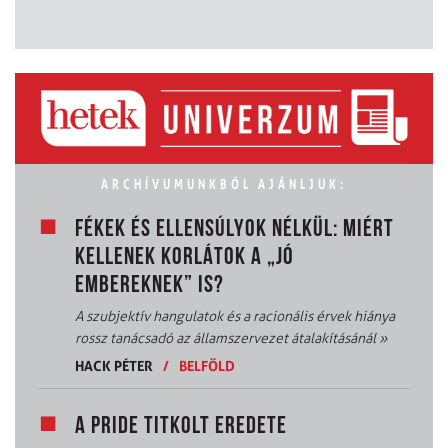
ARCHÍVUMUNKBÓL AJÁNLJUK:
FÉKEK ÉS ELLENSÚLYOK NÉLKÜL: MIÉRT
KELLENEK KORLÁTOK A „JÓ
EMBEREKNEK” IS?
A szubjektív hangulatok és a racionális érvek hiánya
rossz tanácsadó az államszervezet átalakításánál
»
HACK PÉTER
/
BELFÖLD
A PRIDE TITKOLT EREDETE