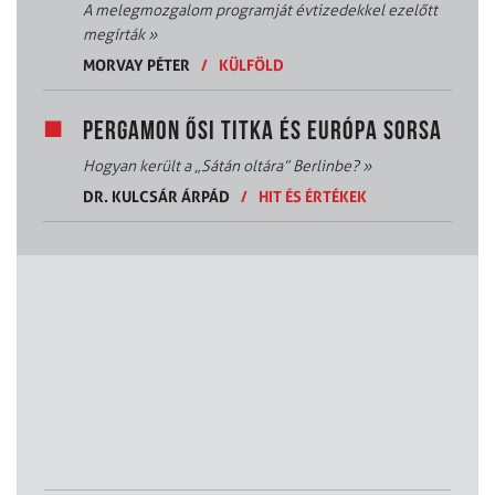
A melegmozgalom programját évtizedekkel ezelőtt
megírták
»
MORVAY PÉTER
/
KÜLFÖLD
PERGAMON ŐSI TITKA ÉS EURÓPA SORSA
Hogyan került a „Sátán oltára” Berlinbe?
»
DR. KULCSÁR ÁRPÁD
/
HIT ÉS ÉRTÉKEK