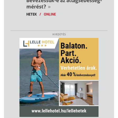
Bevezessük-e az átlagsebesség-
mérést?
»
HETEK
/
ONLINE
HIRDETÉS