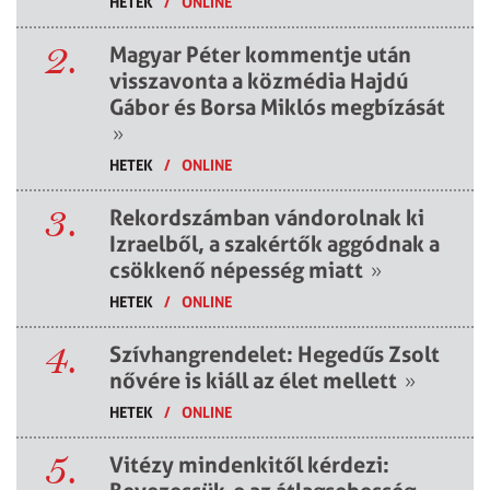
HETEK
/
ONLINE
2.
Magyar Péter kommentje után
visszavonta a közmédia Hajdú
Gábor és Borsa Miklós megbízását
»
HETEK
/
ONLINE
3.
Rekordszámban vándorolnak ki
Izraelből, a szakértők aggódnak a
csökkenő népesség miatt
»
HETEK
/
ONLINE
4.
Szívhangrendelet: Hegedűs Zsolt
nővére is kiáll az élet mellett
»
HETEK
/
ONLINE
5.
Vitézy mindenkitől kérdezi: