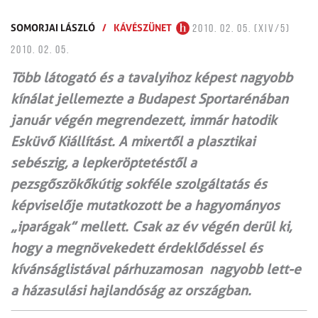
SOMORJAI LÁSZLÓ
/
KÁVÉSZÜNET
2010. 02. 05. (XIV/5)
2010. 02. 05.
Több látogató és a tavalyihoz képest nagyobb
kínálat jellemezte a Budapest Sportarénában
január végén megrendezett, immár hatodik
Esküvő Kiállítást. A mixertől a plasztikai
sebészig, a lepkeröptetéstől a
pezsgőszökőkútig sokféle szolgáltatás és
képviselője mutatkozott be a hagyományos
„iparágak” mellett. Csak az év végén derül ki,
hogy a megnövekedett érdeklődéssel és
kívánságlistával párhuzamosan nagyobb lett-e
a házasulási hajlandóság az országban.