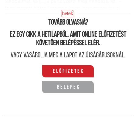
lakodalmat, és (…) a pénz szerzi meg mindezeket” –
fogalmazott bölcs Salamon közel háromezer évvel
korábban.
Tovább olvasná?
Ez egy cikk a hetilapból, amit online előfizetést
követően belépéssel elér.
Vagy vásárolja meg a lapot az újságárusoknál.
Előfizetek
Belépek