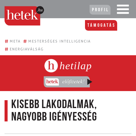
Profil
Támogatás
#
#
META
MESTERSÉGES INTELLIGENCIA
#
ENERGIAVÁLSÁG
hetilap
Kisebb lakodalmak,
nagyobb igényesség