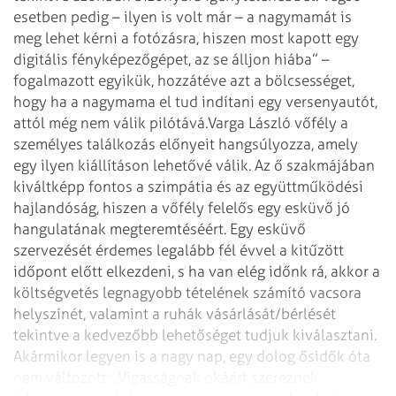
esetben pedig – ilyen is volt már – a nagymamát is
meg lehet kérni a fotózásra, hiszen most kapott egy
digitális fényképezőgépet, az se álljon hiába” –
fogalmazott egyikük, hozzátéve azt a bölcsességet,
hogy ha a nagymama el tud indítani egy versenyautót,
attól még nem válik pilótává.
Varga László vőfély a
személyes találkozás előnyeit hangsúlyozza, amely
egy ilyen kiállításon lehetővé válik. Az ő szakmájában
kiváltképp fontos a szimpátia és az együttműködési
hajlandóság, hiszen a vőfély felelős egy esküvő jó
hangulatának megteremtéséért. Egy esküvő
szervezését érdemes legalább fél évvel a kitűzött
időpont előtt elkezdeni, s ha van elég időnk rá, akkor a
költségvetés legnagyobb tételének számító vacsora
helyszínét, valamint a ruhák vásárlását/bérlését
tekintve a kedvezőbb lehetőséget tudjuk kiválasztani.
Akármikor legyen is a nagy nap, egy dolog ősidők óta
nem változott: „Vigasságnak okáért szereznek