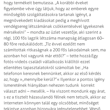
hogy termékeit bemutassa. „A korábbi éveket
figyelembe véve úgy látjuk, hogy az emberek egyre
minőségibb szolgáltatásokra tartanak igényt, a
megnövekedett kiadásokat pedig a meghívott
vendégsereg létszámának csökkentésével igyekeznek
mérsékelni” – mondta az üzlet vezetője, aki szerint a
régi, 100 fős lagzik létszáma manapság átlagosan 60–
80 főre redukálódott. „Tíz évvel ezelőtt nem
számítottak ritkaságnak a 200 fős lakodalmak sem, ma
azonban hol vagyunk már ettől?” – tette hozzá.
Egy
fotós-videós családi vállalkozás kiállítói ezzel
ellentétes tapasztalatokról számoltak be: „Ha
telefonon keresnek bennünket, akkor az első kérdés
az, hogy »„mennyibe kerül?”« Ilyenkor a pontos igény
ismeretének hiányában nehezen tudunk korrekt
választ adni – mesélik. – Ha viszont mondunk egy árat,
s ez a tisztelt házasulandó félnek nem tetszik, akkor az
interneten könnyen talál egy olcsóbbat, minőséget
tekintve azonban bizonyára igénytelenebbet. Végső