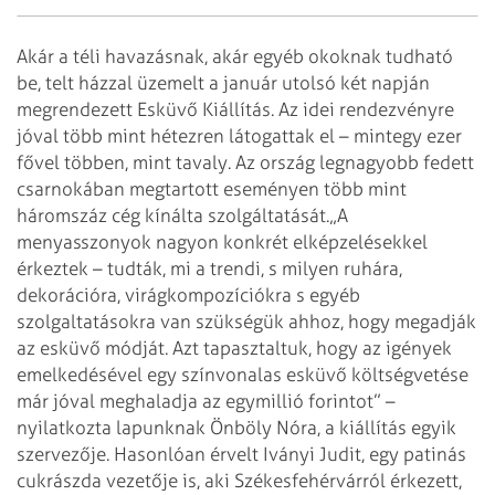
Akár a téli havazásnak, akár egyéb okoknak tudható
be, telt házzal üzemelt a január utolsó két napján
megrendezett Esküvő Kiállítás. Az idei rendezvényre
jóval több mint hétezren látogattak el – mintegy ezer
fővel többen, mint tavaly. Az ország legnagyobb fedett
csarnokában megtartott eseményen több mint
háromszáz cég kínálta szolgáltatását.
„A
menyasszonyok nagyon konkrét elképzelésekkel
érkeztek – tudták, mi a trendi, s milyen ruhára,
dekorációra, virágkompozíciókra s egyéb
szolgaltatásokra van szükségük ahhoz, hogy megadják
az esküvő módját. Azt tapasztaltuk, hogy az igények
emelkedésével egy színvonalas esküvő költségvetése
már jóval meghaladja az egymillió forintot” –
nyilatkozta lapunknak Önböly Nóra, a kiállítás egyik
szervezője. Hasonlóan érvelt Iványi Judit, egy patinás
cukrászda vezetője is, aki Székesfehérvárról érkezett,