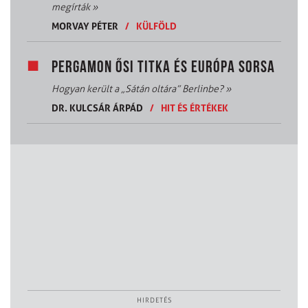
megírták
»
MORVAY PÉTER
/
KÜLFÖLD
PERGAMON ŐSI TITKA ÉS EURÓPA SORSA
Hogyan került a „Sátán oltára” Berlinbe?
»
DR. KULCSÁR ÁRPÁD
/
HIT ÉS ÉRTÉKEK
HIRDETÉS