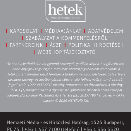
KAPCSOLAT
MÉDIAAJÁNLAT
ADATVÉDELEM
SZABÁLYZAT A KOMMENTELÉSRŐL
PARTNEREINK
ÁSZF
POLITIKAI HIRDETÉSEK
WEBSHOP TÁJÉKOZTATÓ
Az ezen a weboldalon megjelenő szövegek, grafikák, képek, hangfelvételek,
video anyagok vagy egyéb tartalmak szerzői jogvédelem alatt állnak. A
Hetek.hu Kft. minden jogot fenntart a tartalommal kapcsolatosan, beleértve a
tartalom szöveg- és adatbányászat céljára való felhasználását is – A szerzői
jogról szóló 1999. évi LXXVI. törvény rendelkezései értelmében a törvény
35/A. § (1) paragrafusa és a digitális szolgáltatások piacairól szóló európai
irányelv (Az Európai Parlament és a Tanács (EU) 2019/790 Irányelve) 4. cikke
alapján. © 2026 HETEK.HU Kft.
Nemzeti Média - és Hírközlési Hatóság, 1525 Budapest,
Pf. 75. | +36 1 457 7100 (telefon) | +36 1 356 5520