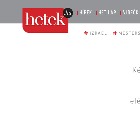
Hírek
Hetilap
Videók
#
#
IZRAEL
MESTERS
Ké
el