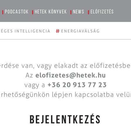
Podcastok
Hetek könyvek
News
Előfizetés
#
ÉGES INTELLIGENCIA
ENERGIAVÁLSÁG
rdése van, vagy elakadt az előfizetésb
Az
elofizetes@hetek.hu
vagy a
+36 20 913 77 23
érhetőségünkön lépjen kapcsolatba velü
BEJELENTKEZÉS