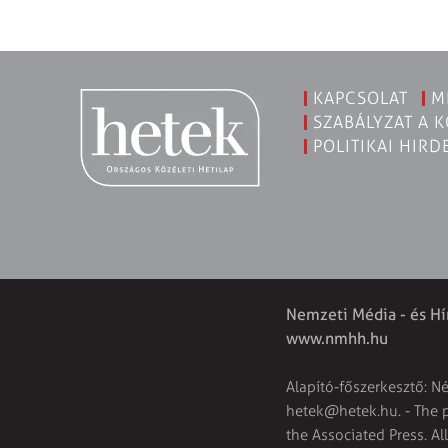
KAPCSOLAT
M
SZABÁLYZAT A 
POLITIKAI HIRD
Nemzeti Média - és Hí
www.nmhh.hu
Alapító-főszerkesztő: N
hetek@hetek.hu
. - The
the Associated Press. Al