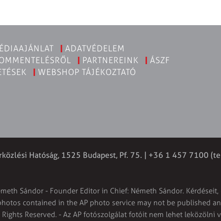
ÉDIAAJÁNLAT
ADATVÉDELEM
KOMMENTELÉSRŐL
PARTNEREINK
ÁSZF
ETÉSEK
WEBSHOP TÁJÉKOZTATÓ
rközlési Hatóság, 1525 Budapest, Pf. 75. | +36 1 457 7100 (te
émeth Sándor - Founder Editor in Chief: Németh Sándor. Kérdéseit, 
 photos contained in the AP photo service may not be published and
l Rights Reserved. - Az AP fotószolgálat fotóit nem lehet leközölni 