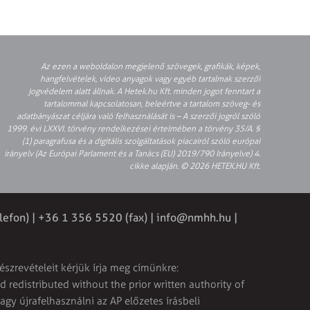
Az ezen a weboldalon megjelenő szövegek, grafikák, képek,
hangfelvételek, video anyagok vagy egyéb tartalmak szerzői
jogvédelem alatt állnak. A Hetek.hu Kft. minden jogot fenntart a
tartalommal kapcsolatosan, beleértve a tartalom szöveg- és
adatbányászat céljára való felhasználását is – A szerzői jogról szóló
1999. évi LXXVI. törvény rendelkezései értelmében a törvény 35/A. §
(1) paragrafusa és a digitális szolgáltatások piacairól szóló európai
irányelv (Az Európai Parlament és a Tanács (EU) 2019/790 Irányelve) 4.
cikke alapján. © 2026 HETEK.HU Kft.
lefon) | +36 1 356 5520 (fax) |
info@nmhh.hu
|
észrevételeit kérjük írja meg címünkre:
 redistributed without the prior written authority of
vagy újrafelhasználni az AP előzetes írásbeli