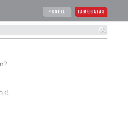
Profil
Támogatás
en?
nk!