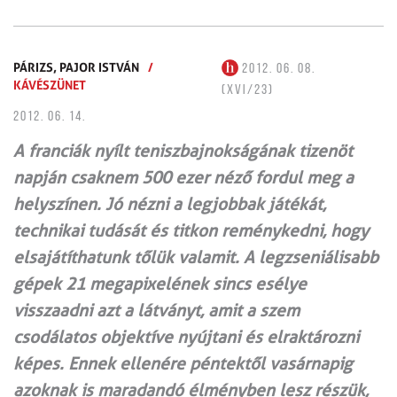
PÁRIZS,
PAJOR ISTVÁN
/
2012. 06. 08.
KÁVÉSZÜNET
(XVI/23)
2012. 06. 14.
A franciák nyílt teniszbajnokságának tizenöt
napján csaknem 500 ezer néző fordul meg a
helyszínen. Jó nézni a legjobbak játékát,
technikai tudását és titkon reménykedni, hogy
elsajátíthatunk tőlük valamit. A legzseniálisabb
gépek 21 megapixelének sincs esélye
visszaadni azt a látványt, amit a szem
csodálatos objektíve nyújtani és elraktározni
képes. Ennek ellenére péntektől vasárnapig
azoknak is maradandó élményben lesz részük,