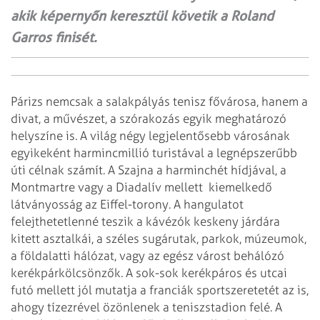
akik képernyőn keresztül követik a Roland
Garros finisét.
Párizs nemcsak a salakpályás tenisz fővárosa, hanem a
divat, a művészet, a szórakozás egyik meghatározó
helyszíne is. A világ négy legjelentősebb városának
egyikeként harmincmillió turistával a legnépszerűbb
úti célnak számít. A Szajna a harminchét hídjával, a
Montmartre vagy a Diadalív mellett kiemelkedő
látványosság az Eiffel-torony. A hangulatot
felejthetetlenné teszik a kávézók keskeny járdára
kitett asztalkái, a széles sugárutak, parkok, múzeumok,
a földalatti hálózat, vagy az egész várost behálózó
kerékpárkölcsönzők. A sok-sok kerékpáros és utcai
futó mellett jól mutatja a franciák sportszeretetét az is,
ahogy tízezrével özönlenek a teniszstadion felé. A