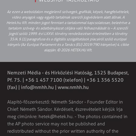
Az ezen a weboldalon megjelenő szövegek, grafikák, képek, hangfelvételek,
video anyagok vagy egyéb tartalmak szerzői jogvédelem alatt állnak. A
Hetek.hu Kft. minden jogot fenntart a tartalommal kapcsolatosan, beleértve a
tartalom szöveg- és adatbányászat céljára való felhasználását is – A szerzői
jogról szóló 1999. évi LXXVI. törvény rendelkezései értelmében a törvény
35/A. § (1) paragrafusa és a digitális szolgáltatások piacairól szóló európai
irányelv (Az Európai Parlament és a Tanács (EU) 2019/790 Irányelve) 4. cikke
alapján. © 2026 HETEK.HU Kft.
Nemzeti Média - és Hírközlési Hatóság, 1525 Budapest,
Pf. 75. | +36 1 457 7100 (telefon) | +36 1 356 5520
(fax) |
info@nmhh.hu
| www.nmhh.hu
Alapító-főszerkesztő: Németh Sándor - Founder Editor in
Chief: Németh Sándor. Kérdéseit, észrevételeit kérjük írja
meg címünkre:
hetek@hetek.hu
. - The photos contained in
the AP photo service may not be published and
redistributed without the prior written authority of the