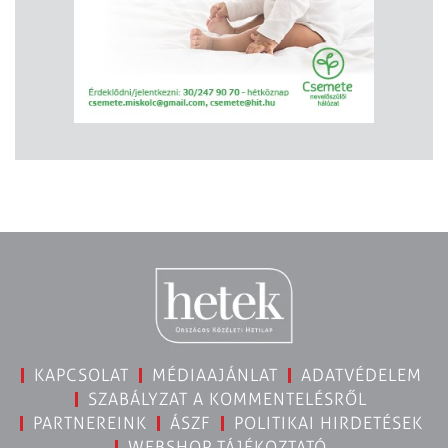
KAPCSOLAT
MÉDIAAJÁNLAT
ADATVÉDELEM
SZABÁLYZAT A KOMMENTELÉSRŐL
PARTNEREINK
ÁSZF
POLITIKAI HIRDETÉSEK
WEBSHOP TÁJÉKOZTATÓ