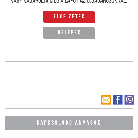
Vagy vásárolja meg a lapot az újságárusoknál.
Előfizetek
Belépek
KAPCSOLÓDÓ ANYAGOK