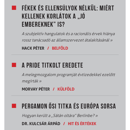
FÉKEK ÉS ELLENSÚLYOK NÉLKÜL: MIÉRT
KELLENEK KORLÁTOK A „JÓ
EMBEREKNEK” IS?
A szubjektív hangulatok és a racionális érvek hiánya
rossz tanácsadó az államszervezet átalakításánál
»
HACK PÉTER
/
BELFÖLD
A PRIDE TITKOLT EREDETE
A melegmozgalom programját évtizedekkel ezelőtt
megírták
»
MORVAY PÉTER
/
KÜLFÖLD
PERGAMON ŐSI TITKA ÉS EURÓPA SORSA
Hogyan került a „Sátán oltára” Berlinbe?
»
DR. KULCSÁR ÁRPÁD
/
HIT ÉS ÉRTÉKEK