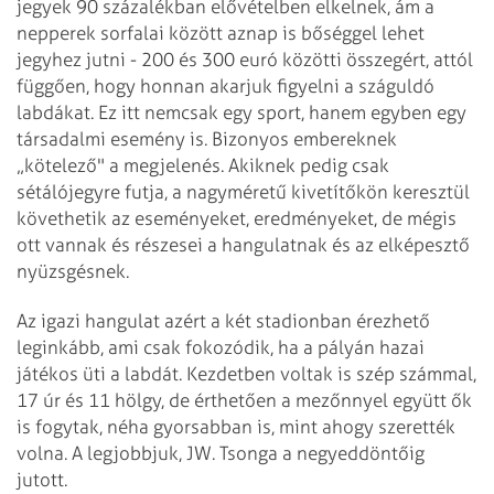
jegyek 90 százalékban elővételben elkelnek, ám a
nepperek sorfalai között aznap is bőséggel lehet
jegyhez jutni - 200 és 300 euró közötti összegért, attól
függően, hogy honnan akarjuk figyelni a száguldó
labdákat. Ez itt nemcsak egy sport, hanem egyben egy
társadalmi esemény is. Bizonyos embereknek
„kötelező" a megjelenés. Akiknek pedig csak
sétálójegyre futja, a nagyméretű kivetítőkön keresztül
követhetik az eseményeket, eredményeket, de mégis
ott vannak és részesei a hangulatnak és az elképesztő
nyüzsgésnek.
Az igazi hangulat azért a két stadionban érezhető
leginkább, ami csak fokozódik, ha a pályán hazai
játékos üti a labdát. Kezdetben voltak is szép számmal,
17 úr és 11 hölgy, de érthetően a mezőnnyel együtt ők
is fogytak, néha gyorsabban is, mint ahogy szerették
volna. A legjobbjuk, JW. Tsonga a negyeddöntőig
jutott.