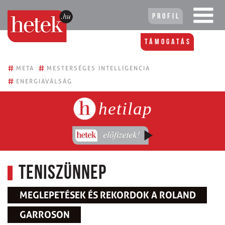
Profil
Támogatás
#
#
META
MESTERSÉGES INTELLIGENCIA
#
ENERGIAVÁLSÁG
hetilap
Teniszünnep
MEGLEPETÉSEK ÉS REKORDOK A ROLAND
GARROSON