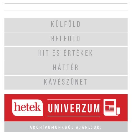
KÜLFÖLD
BELFÖLD
HIT ÉS ÉRTÉKEK
HÁTTÉR
KÁVÉSZÜNET
ARCHÍVUMUNKBÓL AJÁNLJUK: