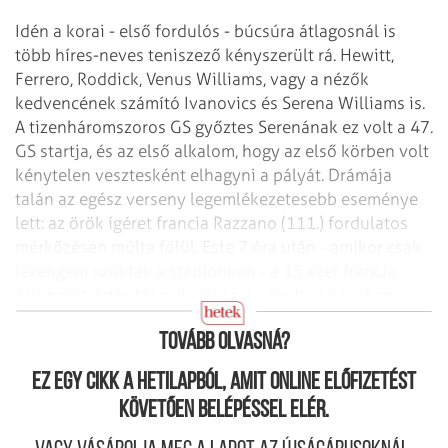
Idén a korai - első fordulós - búcsúra átlagosnál is
több híres-neves teniszező kényszerült rá. Hewitt,
Ferrero, Roddick, Venus Williams, vagy a nézők
kedvencének számító Ivanovics és Serena Williams is.
A tizenháromszoros GS győztes Serenának ez volt a 47.
GS startja, és az első alkalom, hogy az első körben volt
kénytelen vesztesként elhagyni a pályát. Drámája
talán az egész verseny legemlékezetesebb eseménye
lett: az örök ígéret francia Razzano (111.) fordulatos
mérkőzésen múlta fölül. Este 7 óra után - amikor csak
lézengeni szoktak a stadionban - a 15 ezer francia
őrjöngött, érthetően. Razzano a következő körben
búcsúzott, de megalkotta élete fő művét.
Tovább olvasná?
Ez egy cikk a hetilapból, amit online előfizetést
követően belépéssel elér.