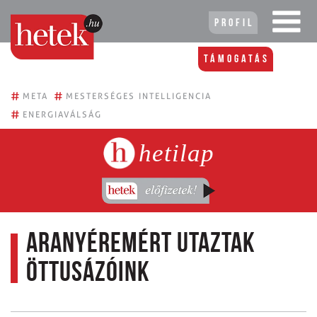
Profil
Támogatás
#
#
META
MESTERSÉGES INTELLIGENCIA
#
ENERGIAVÁLSÁG
hetilap
Aranyéremért utaztak
öttusázóink