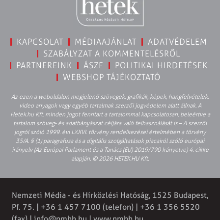
KAPCSOLAT
MÉDIAAJÁNLAT
ADATVÉDELEM
SZABÁLYZAT A KOMMENTELÉSRŐL
PARTNEREINK
ÁSZF
POLITIKAI HIRDETÉSEK
WEBSHOP TÁJÉKOZTATÓ
Az ezen a weboldalon megjelenő szövegek, grafikák, képek, hangfelvételek,
video anyagok vagy egyéb tartalmak szerzői jogvédelem alatt állnak. A
Hetek.hu Kft. minden jogot fenntart a tartalommal kapcsolatosan, beleértve a
tartalom szöveg- és adatbányászat céljára való felhasználását is – A szerzői
jogról szóló 1999. évi LXXVI. törvény rendelkezései értelmében a törvény
35/A. § (1) paragrafusa és a digitális szolgáltatások piacairól szóló európai
irányelv (Az Európai Parlament és a Tanács (EU) 2019/790 Irányelve) 4. cikke
alapján. © 2026 HETEK.HU Kft.
Nemzeti Média - és Hírközlési Hatóság, 1525 Budapest,
Pf. 75. | +36 1 457 7100 (telefon) | +36 1 356 5520
(fax) |
info@nmhh.hu
| www.nmhh.hu