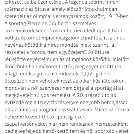
érkezett célba üzenetével. A legenda szerint
innen
származik az öttusa, amely először Stockholmban
szerepelt az olimpiai
versenyszámok között, 1912-ben.
A sportág Pierre de Coubertin személyes
közreműködésének köszönhetően éledt
újjá. A báró
volt az újkori olimpiai mozgalom elindítója is, akinek
nevéhez
kötődik a híres mondás, mely szerint „a
részvétel a fontos, nem a győzelem”.
Az öttusa
létrejötte egyértelműen az olimpiához kötődik: mielőtt
Stockholmban
műsorra tűzték, még egyetlen öttusa
világbajnokságot sem rendeztek. 1992-ig a
női
öttusázók nem vehettek részt az ötkarikás játékokon,
mondván a női szervezet
nem bírja el a sportág által
megkövetelt súlyos terhelést.
A 20. század utolsó
évtizede óta a televíziózás egyre nagyobb befolyással
bír az
olimpiai program összeállítására. Mivel az öttusa
nehezen közvetíthető sportág,
ezért
csapatversenyeket már nem rendeznek, nemzetenként
pedig legfeljebb
kettő-kettő férfi és női sportoló vehet