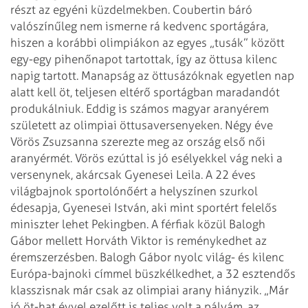
részt az egyéni küzdelmekben. Coubertin
báró
valószínűleg nem ismerne rá kedvenc sportágára,
hiszen a korábbi olimpiákon
az egyes „tusák” között
egy-egy pihenőnapot tartottak, így az öttusa kilenc
napig tartott. Manapság az öttusázóknak egyetlen nap
alatt kell öt, teljesen
eltérő sportágban maradandót
produkálniuk.
Eddig is számos magyar aranyérem
született az olimpiai öttusaversenyeken. Négy
éve
Vörös Zsuzsanna szerezte meg az ország első női
aranyérmét. Vörös ezúttal is
jó esélyekkel vág neki a
versenynek, akárcsak Gyenesei Leila. A 22 éves
világbajnok sportolónőért a helyszínen szurkol
édesapja, Gyenesei István, aki
mint sportért felelős
miniszter lehet Pekingben.
A férfiak közül Balogh
Gábor mellett Horváth Viktor is reménykedhet az
éremszerzésben. Balogh Gábor nyolc világ- és kilenc
Európa-bajnoki címmel
büszkélkedhet, a 32 esztendős
klasszisnak már csak az olimpiai arany hiányzik.
„Már
jó öt-hat évvel ezelőtt is teljes volt a pályám, az