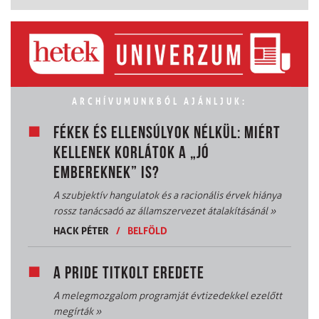
ARCHÍVUMUNKBÓL AJÁNLJUK:
FÉKEK ÉS ELLENSÚLYOK NÉLKÜL: MIÉRT
KELLENEK KORLÁTOK A „JÓ
EMBEREKNEK” IS?
A szubjektív hangulatok és a racionális érvek hiánya
rossz tanácsadó az államszervezet átalakításánál
»
HACK PÉTER
/
BELFÖLD
A PRIDE TITKOLT EREDETE
A melegmozgalom programját évtizedekkel ezelőtt
megírták
»