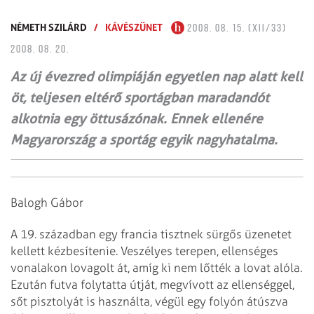
NÉMETH SZILÁRD
/
KÁVÉSZÜNET
2008. 08. 15. (XII/33)
2008. 08. 20.
Az új évezred olimpiáján egyetlen nap alatt kell
öt, teljesen eltérő sportágban maradandót
alkotnia egy öttusázónak. Ennek ellenére
Magyarország a sportág egyik nagyhatalma.
Balogh Gábor
A 19. században egy francia tisztnek sürgős üzenetet
kellett kézbesítenie.
Veszélyes terepen, ellenséges
vonalakon lovagolt át, amíg ki nem lőtték a lovat
alóla.
Ezután futva folytatta útját, megvívott az ellenséggel,
sőt pisztolyát is
használta, végül egy folyón átúszva