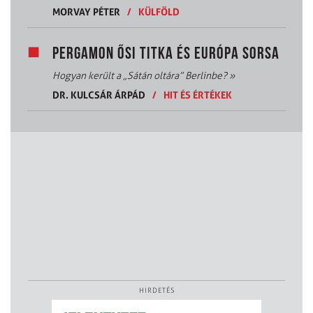
MORVAY PÉTER
/
KÜLFÖLD
PERGAMON ŐSI TITKA ÉS EURÓPA SORSA
Hogyan került a „Sátán oltára” Berlinbe?
»
DR. KULCSÁR ÁRPÁD
/
HIT ÉS ÉRTÉKEK
HIRDETÉS