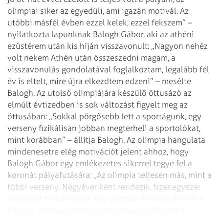
olimpiai siker az
egyedüli, ami igazán motivál. Az
utóbbi másfél évben ezzel kelek, ezzel fekszem”
–
nyilatkozta lapunknak Balogh Gábor, aki az athéni
ezüstérem után kis híján
visszavonult: „Nagyon nehéz
volt nekem Athén után összeszedni magam, a
visszavonulás gondolatával foglalkoztam, legalább fél
év is eltelt, mire újra
elkezdtem edzeni” – mesélte
Balogh. Az utolsó olimpiájára készülő öttusázó az
elmúlt évtizedben is sok változást figyelt meg az
öttusában: „Sokkal pörgősebb
lett a sportágunk, egy
verseny fizikálisan jobban megterheli a sportolókat,
mint
korábban” – állítja Balogh.
Az olimpia hangulata
mindenesetre elég motivációt jelent ahhoz, hogy
Balogh
Gábor egy emlékezetes sikerrel tegye fel a
koronát pályafutására: „Az olimpia
teljesen más, mint a
többi verseny. Négyévenként rendezik, tizenegyezer
sportolót zárnak össze egy olimpiai faluban. Ennek a
falunak a hangulata is egy
megmagyarázhatatlan