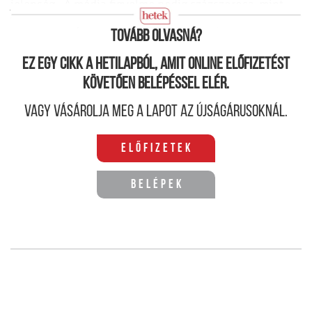
jelenség... A média figyelme pedig százszorosa, mint
más
eseményeknek. Az olimpia az olimpia...”
Tovább olvasná?
Ez egy cikk a hetilapból, amit online előfizetést
követően belépéssel elér.
Vagy vásárolja meg a lapot az újságárusoknál.
Előfizetek
Belépek