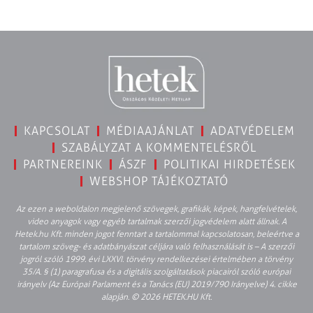
KAPCSOLAT
MÉDIAAJÁNLAT
ADATVÉDELEM
SZABÁLYZAT A KOMMENTELÉSRŐL
PARTNEREINK
ÁSZF
POLITIKAI HIRDETÉSEK
WEBSHOP TÁJÉKOZTATÓ
Az ezen a weboldalon megjelenő szövegek, grafikák, képek, hangfelvételek,
video anyagok vagy egyéb tartalmak szerzői jogvédelem alatt állnak. A
Hetek.hu Kft. minden jogot fenntart a tartalommal kapcsolatosan, beleértve a
tartalom szöveg- és adatbányászat céljára való felhasználását is – A szerzői
jogról szóló 1999. évi LXXVI. törvény rendelkezései értelmében a törvény
35/A. § (1) paragrafusa és a digitális szolgáltatások piacairól szóló európai
irányelv (Az Európai Parlament és a Tanács (EU) 2019/790 Irányelve) 4. cikke
alapján. © 2026 HETEK.HU Kft.