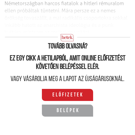
Németországban harcos fiatalok a hitleri rémuralom
ellen próbáltak tüntetni. Mára persze ez a nemes
örökség tovaszállt, a mai radikális csoportokra sokkal
inkább hatott az anarchista ideológia és a punk
kultúra, mintsem az etnikai és vallási
megkülönböztetéssel szembeni harc.
Tovább olvasná?
Ez egy cikk a hetilapból, amit online előfizetést
követően belépéssel elér.
Vagy vásárolja meg a lapot az újságárusoknál.
Előfizetek
Belépek