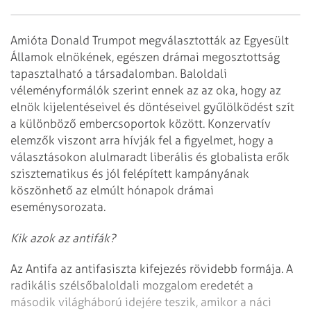
Amióta Donald Trumpot megválasztották az Egyesült
Államok elnökének, egészen drámai megosztottság
tapasztalható a társadalomban. Baloldali
véleményformálók szerint ennek az az oka, hogy az
elnök kijelentéseivel és döntéseivel gyűlölködést szít
a különböző embercsoportok között. Konzervatív
elemzők viszont arra hívják fel a figyelmet, hogy a
választásokon alulmaradt liberális és globalista erők
szisztematikus és jól felépített kampányának
köszönhető az elmúlt hónapok drámai
eseménysorozata.
Kik azok az antifák?
Az Antifa az antifasiszta kifejezés rövidebb formája. A
radikális szélsőbaloldali mozgalom eredetét a
második világháború idejére teszik, amikor a náci