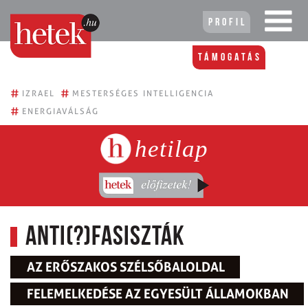
Profil
Támogatás
#
#
IZRAEL
MESTERSÉGES INTELLIGENCIA
#
ENERGIAVÁLSÁG
hetilap
Anti(?)fasiszták
AZ ERŐSZAKOS SZÉLSŐBALOLDAL
FELEMELKEDÉSE AZ EGYESÜLT ÁLLAMOKBAN