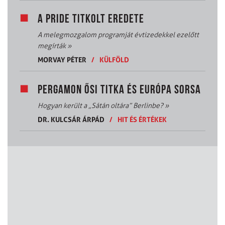
A PRIDE TITKOLT EREDETE
A melegmozgalom programját évtizedekkel ezelőtt
megírták
»
MORVAY PÉTER
/
KÜLFÖLD
PERGAMON ŐSI TITKA ÉS EURÓPA SORSA
Hogyan került a „Sátán oltára” Berlinbe?
»
DR. KULCSÁR ÁRPÁD
/
HIT ÉS ÉRTÉKEK