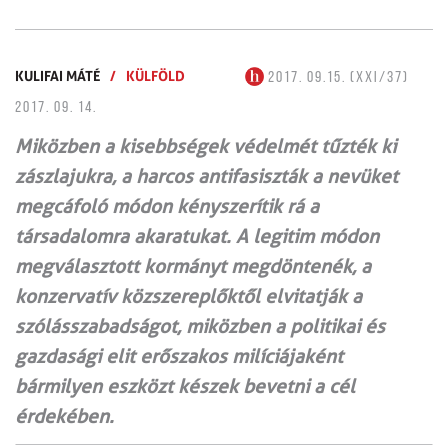
KULIFAI MÁTÉ
/
KÜLFÖLD
2017. 09.15. (XXI/37)
2017. 09. 14.
Miközben a kisebbségek védelmét tűzték ki
zászlajukra, a harcos antifasiszták a nevüket
megcáfoló módon kényszerítik rá a
társadalomra akaratukat. A legitim módon
megválasztott kormányt megdöntenék, a
konzervatív közszereplőktől elvitatják a
szólásszabadságot, miközben a politikai és
gazdasági elit erőszakos milíciájaként
bármilyen eszközt készek bevetni a cél
érdekében.