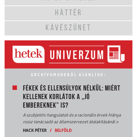
HÁTTÉR
KÁVÉSZÜNET
ARCHÍVUMUNKBÓL AJÁNLJUK:
FÉKEK ÉS ELLENSÚLYOK NÉLKÜL: MIÉRT
KELLENEK KORLÁTOK A „JÓ
EMBEREKNEK” IS?
A szubjektív hangulatok és a racionális érvek hiánya
rossz tanácsadó az államszervezet átalakításánál
»
HACK PÉTER
/
BELFÖLD