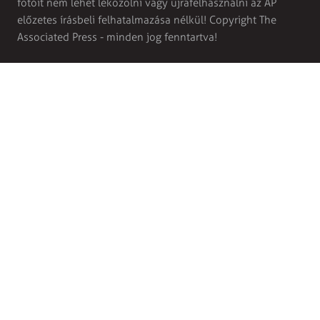
fotóit nem lehet leközölni vagy újrafelhasználni az AP
előzetes írásbeli felhatalmazása nélkül! Copyright The
Associated Press - minden jog fenntartva!