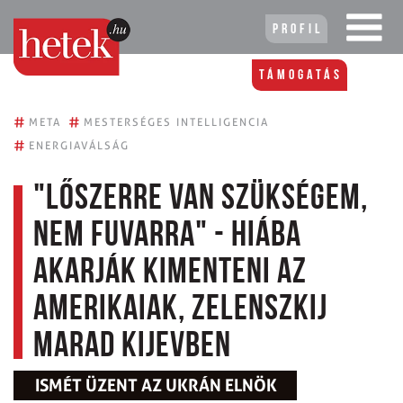
Profil
Támogatás
#
#
META
MESTERSÉGES INTELLIGENCIA
#
ENERGIAVÁLSÁG
"Lőszerre van szükségem,
nem fuvarra" - hiába
akarják kimenteni az
amerikaiak, Zelenszkij
marad Kijevben
ISMÉT ÜZENT AZ UKRÁN ELNÖK