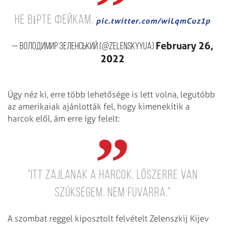
Не вірте фейкам.
pic.twitter.com/wiLqmCuz1p
February 26,
— Володимир Зеленський (@ZelenskyyUa)
2022
Úgy néz ki, erre több lehetősége is lett volna, legutóbb
az amerikaiak ajánlották fel, hogy kimenekítik a
harcok elől, ám erre így felelt:
"Itt zajlanak a harcok, lőszerre van
szükségem, nem fuvarra."
A szombat reggel kiposztolt felvételt Zelenszkij Kijev