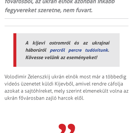
fővárosból, az ukrán elnök azonban inkább
fegyvereket szeretne, nem fuvart.
A kijevi ostromról és az ukrajnai
háborúról
.
percről percre tudósítunk
Kövesse velünk az eseményeket!
Volodimir Zelenszkij ukrán elnök most már a többedig
videós üzenetet küldi Kijevből, amivel rendre cáfolja
azokat a sajtóhíreket, mely szerint elmenekült volna az
ukrán fővárosban zajló harcok elől.