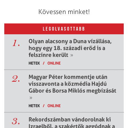
Kövessen minket!
LEGOLVASOTTABB
1.
Olyan alacsony a Duna vízállása,
hogy egy 18. századi erőd is a
felszínre került
»
HETEK
/
ONLINE
2.
Magyar Péter kommentje után
visszavonta a közmédia Hajdú
Gábor és Borsa Miklós megbízását
»
HETEK
/
ONLINE
3.
Rekordszámban vándorolnak ki
Izraelből, a szakértők aggódnak a