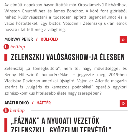
Az elmúlt napokban hasonlították már Oroszlánszívű Richárdhoz,
Winston Churchillhez és James Bondhoz. A köré font glóriából
nehéz különválasztani a tudatosan épített legendáriumot és a
valós hős­tetteket. Egy biztos: Volodimir Zelenszkij ukrán elnök
hosszú utat tett meg a világhírig.
MORVAY PÉTER
/
KÜLFÖLD
hetilap
Zelenszkij valóságshow-ja élesben
Zelenszkij „a tömegkultúra”, nem túl nagy műveltséggel és
Benny Hill-szintű humor­érzékkel – jegyezte meg 2019-ben
Vladislav Davidzon amerikai újságíró. Vajon az Atlantic magazin
szerint is „vulgáris és kamaszos poénokkal” operáló egykori
színész-komikus hitelesebb élete nagy szerepében?
APÁTI ILDIKÓ
/
HÁTTÉR
hetilap
„Fáznak” a nyugati vezetők
Zelenszkij „győzelmi tervétől”