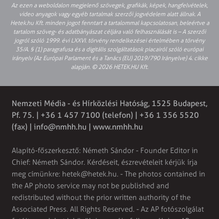
Az ezen a weboldalon megjelenő szövegek, grafikák, képek, hangfelvételek,
video anyagok vagy egyéb tartalmak szerzői jogvédelem alatt állnak. A
Hetek.hu Kft. minden jogot fenntart a tartalommal kapcsolatosan, beleértve a
tartalom szöveg- és adatbányászat céljára való felhasználását is – A szerzői
jogról szóló 1999. évi LXXVI. törvény rendelkezései értelmében a törvény
35/A. § (1) paragrafusa és a digitális szolgáltatások piacairól szóló európai
irányelv (Az Európai Parlament és a Tanács (EU) 2019/790 Irányelve) 4. cikke
alapján. © 2026 HETEK.HU Kft.
Nemzeti Média - és Hírközlési Hatóság, 1525 Budapest,
Pf. 75. | +36 1 457 7100 (telefon) | +36 1 356 5520
(fax) |
info@nmhh.hu
| www.nmhh.hu
Alapító-főszerkesztő: Németh Sándor - Founder Editor in
Chief: Németh Sándor. Kérdéseit, észrevételeit kérjük írja
meg címünkre:
hetek@hetek.hu
. - The photos contained in
the AP photo service may not be published and
redistributed without the prior written authority of the
Associated Press. All Rights Reserved. - Az AP fotószolgálat