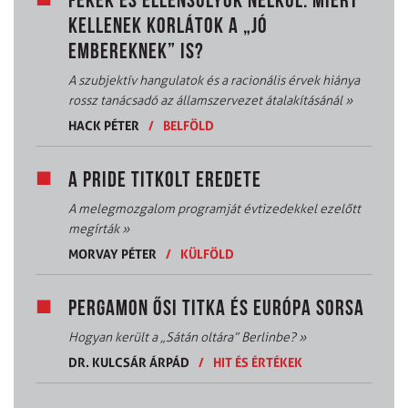
FÉKEK ÉS ELLENSÚLYOK NÉLKÜL: MIÉRT
KELLENEK KORLÁTOK A „JÓ
EMBEREKNEK” IS?
A szubjektív hangulatok és a racionális érvek hiánya
rossz tanácsadó az államszervezet átalakításánál
»
HACK PÉTER
/
BELFÖLD
A PRIDE TITKOLT EREDETE
A melegmozgalom programját évtizedekkel ezelőtt
megírták
»
MORVAY PÉTER
/
KÜLFÖLD
PERGAMON ŐSI TITKA ÉS EURÓPA SORSA
Hogyan került a „Sátán oltára” Berlinbe?
»
DR. KULCSÁR ÁRPÁD
/
HIT ÉS ÉRTÉKEK