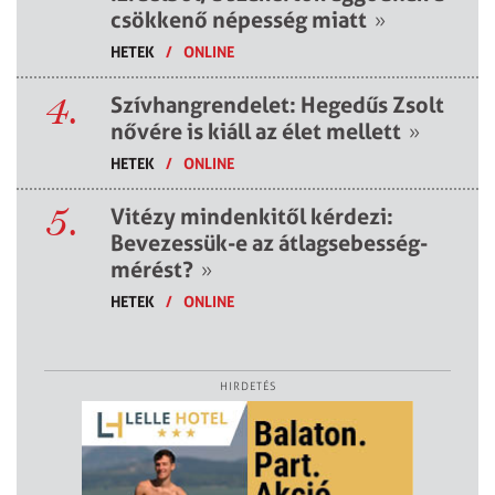
csökkenő népesség miatt
»
HETEK
/
ONLINE
4.
Szívhangrendelet: Hegedűs Zsolt
nővére is kiáll az élet mellett
»
HETEK
/
ONLINE
5.
Vitézy mindenkitől kérdezi:
Bevezessük-e az átlagsebesség-
mérést?
»
HETEK
/
ONLINE
HIRDETÉS