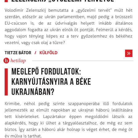
Volodimir Zelenszkij bemutatta a „győzelmi tervét” múlt hét
szerdán, először az ukrán parlamentben, majd pedig a brüsszeli
EU-csúcson is, de az üdvrivalgás helyett inkább általános
aggodalom fogadta az ukrán elnök öt pontját. Felmerül a kérdés,
hogy vajon tényleg képes ez a terv győzelemhez és békéhez
vezetni, vagy csak olaj a tűzre?
TIETZE BÁTOR
/
KÜLFÖLD
hetilap
Meglepő fordulatok:
karnyújtásnyira a béke
Ukrajnában?
Krimibe, néhol pedig szinte szappanoperába illő fordulatok
jellemezték az elmúlt napokban az ukrajnai háború leállítására
tett kísérleteket. Lapzártakor éppen megoldódni látszik az
alapkérdés, hogy ki ülhet a tárgyaló­asztalhoz, de még ez sem
biztos. Így aztán a háború akár holnap is véget érhet, de még öt
év múlva is tarthat.