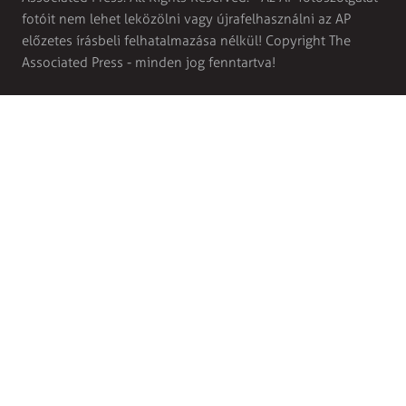
fotóit nem lehet leközölni vagy újrafelhasználni az AP
előzetes írásbeli felhatalmazása nélkül! Copyright The
Associated Press - minden jog fenntartva!