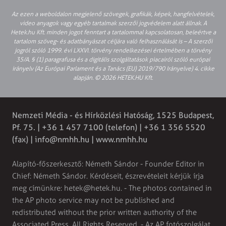
Az ezen a weboldalon megjelenő szövegek, grafikák, képek, hangfelvételek,
video anyagok vagy egyéb tartalmak szerzői jogvédelem alatt állnak. A
Hetek.hu Kft. minden jogot fenntart a tartalommal kapcsolatosan, beleértve a
tartalom szöveg- és adatbányászat céljára való felhasználását is – A szerzői
jogról szóló 1999. évi LXXVI. törvény rendelkezései értelmében a törvény
35/A. § (1) paragrafusa és a digitális szolgáltatások piacairól szóló európai
irányelv (Az Európai Parlament és a Tanács (EU) 2019/790 Irányelve) 4. cikke
alapján. © 2026 HETEK.HU Kft.
Nemzeti Média - és Hírközlési Hatóság, 1525 Budapest,
Pf. 75. | +36 1 457 7100 (telefon) | +36 1 356 5520
(fax) |
info@nmhh.hu
| www.nmhh.hu
Alapító-főszerkesztő: Németh Sándor - Founder Editor in
Chief: Németh Sándor. Kérdéseit, észrevételeit kérjük írja
meg címünkre:
hetek@hetek.hu
. - The photos contained in
the AP photo service may not be published and
redistributed without the prior written authority of the
Associated Press. All Rights Reserved. - Az AP fotószolgálat