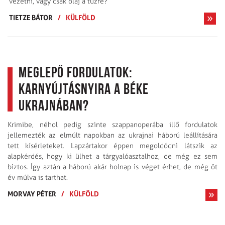
vezetni, vagy csak olaj a tűzre?
TIETZE BÁTOR
/
KÜLFÖLD
Meglepő fordulatok:
karnyújtásnyira a béke
Ukrajnában?
Krimibe, néhol pedig szinte szappanoperába illő fordulatok
jellemezték az elmúlt napokban az ukrajnai háború leállítására
tett kísérleteket. Lapzártakor éppen megoldódni látszik az
alapkérdés, hogy ki ülhet a tárgyaló­asztalhoz, de még ez sem
biztos. Így aztán a háború akár holnap is véget érhet, de még öt
év múlva is tarthat.
MORVAY PÉTER
/
KÜLFÖLD