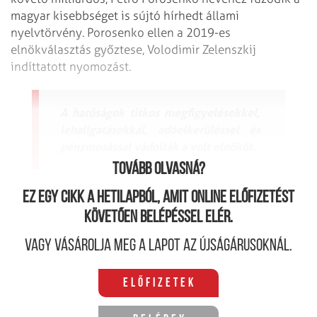
magyar kisebbséget is sújtó hírhedt állami
nyelvtörvény. Porosenko ellen a 2019-es
elnökválasztás győztese, Volodimir Zelenszkij
indíttatott nyomozást.
A hatóságok titkos megfigyelésekkel,
lehallgatásokkal, adóelkerüléssel és
pénzmosással vádolták a volt elnököt.
Tovább olvasná?
Ez egy cikk a hetilapból, amit online előfizetést
követően belépéssel elér.
Vagy vásárolja meg a lapot az újságárusoknál.
Előfizetek