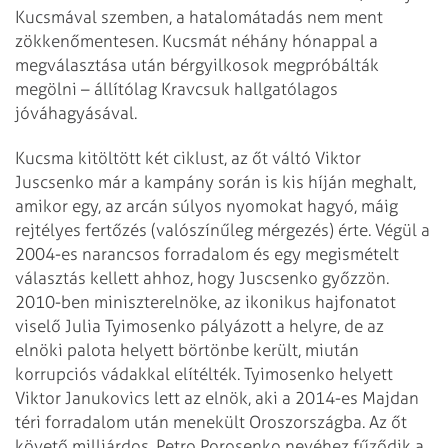
Kucsmával szemben, a hatalomátadás nem ment
zökkenőmentesen. Kucsmát néhány hónappal a
megválasztása után bérgyilkosok megpróbálták
megölni – állítólag Kravcsuk hallgatólagos
jóváhagyásával.
Kucsma kitöltött két ciklust, az őt váltó Viktor
Juscsenko már a kampány során is kis híján meghalt,
amikor egy, az arcán súlyos nyomokat hagyó, máig
rejtélyes fertőzés (valószínűleg mérgezés) érte. Végül a
2004-es narancsos forradalom és egy megismételt
választás kellett ahhoz, hogy Juscsenko győzzön.
2010-ben miniszterelnöke, az ikonikus hajfonatot
viselő Julia Tyimosenko pályázott a helyre, de az
elnöki palota helyett börtönbe került, miután
korrupciós vádakkal elítélték. Tyimosenko helyett
Viktor Janukovics lett az elnök, aki a 2014-es Majdan
téri forradalom után menekült Oroszországba. Az őt
követő milliárdos, Petro Porosenko nevéhez fűződik a