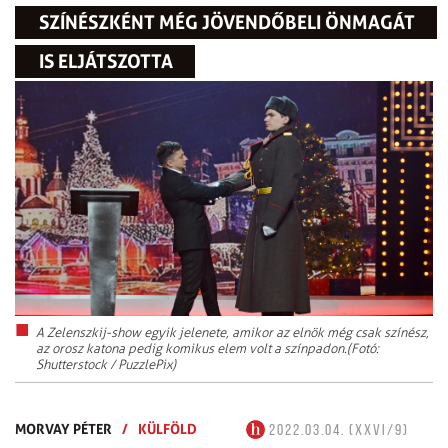
SZÍNÉSZKÉNT MÉG JÖVENDŐBELI ÖNMAGÁT
IS ELJÁTSZOTTA
A Zelenszkij-show egyik jelenete, amikor az elnök még csak színész,
az orosz katona pedig komikus elem volt a színpadon.(Fotó:
Shutterstock / PuzzlePix)
MORVAY PÉTER
/
KÜLFÖLD
2022.03.04. (XXVI/9)