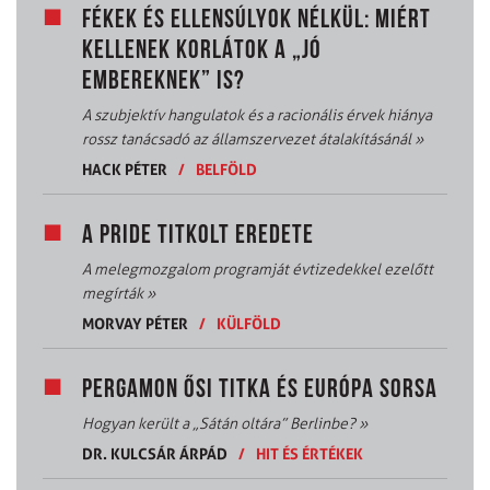
FÉKEK ÉS ELLENSÚLYOK NÉLKÜL: MIÉRT
KELLENEK KORLÁTOK A „JÓ
EMBEREKNEK” IS?
A szubjektív hangulatok és a racionális érvek hiánya
rossz tanácsadó az államszervezet átalakításánál
»
HACK PÉTER
/
BELFÖLD
A PRIDE TITKOLT EREDETE
A melegmozgalom programját évtizedekkel ezelőtt
megírták
»
MORVAY PÉTER
/
KÜLFÖLD
PERGAMON ŐSI TITKA ÉS EURÓPA SORSA
Hogyan került a „Sátán oltára” Berlinbe?
»
DR. KULCSÁR ÁRPÁD
/
HIT ÉS ÉRTÉKEK