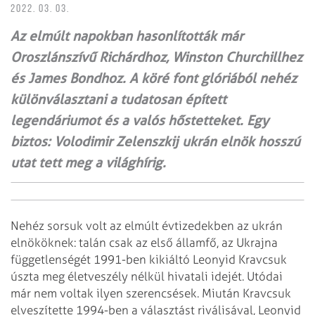
2022. 03. 03.
Az elmúlt napokban hasonlították már
Oroszlánszívű Richárdhoz, Winston Churchillhez
és James Bondhoz. A köré font glóriából nehéz
különválasztani a tudatosan épített
legendáriumot és a valós hős­tetteket. Egy
biztos: Volodimir Zelenszkij ukrán elnök hosszú
utat tett meg a világhírig.
Nehéz sorsuk volt az elmúlt évtizedekben az ukrán
elnököknek: talán csak az első államfő, az Ukrajna
függetlenségét 1991-ben kikiáltó Leonyid Kravcsuk
úszta meg életveszély nélkül hivatali idejét. Utódai
már nem voltak ilyen szerencsések. Miután Kravcsuk
elveszítette 1994-ben a választást riválisával, Leonyid