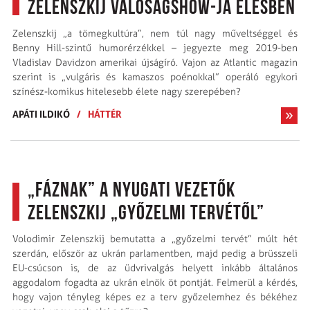
Zelenszkij valóságshow-ja élesben
Zelenszkij „a tömegkultúra”, nem túl nagy műveltséggel és
Benny Hill-szintű humor­érzékkel – jegyezte meg 2019-ben
Vladislav Davidzon amerikai újságíró. Vajon az Atlantic magazin
szerint is „vulgáris és kamaszos poénokkal” operáló egykori
színész-komikus hitelesebb élete nagy szerepében?
APÁTI ILDIKÓ
/
HÁTTÉR
„Fáznak” a nyugati vezetők
Zelenszkij „győzelmi tervétől”
Volodimir Zelenszkij bemutatta a „győzelmi tervét” múlt hét
szerdán, először az ukrán parlamentben, majd pedig a brüsszeli
EU-csúcson is, de az üdvrivalgás helyett inkább általános
aggodalom fogadta az ukrán elnök öt pontját. Felmerül a kérdés,
hogy vajon tényleg képes ez a terv győzelemhez és békéhez