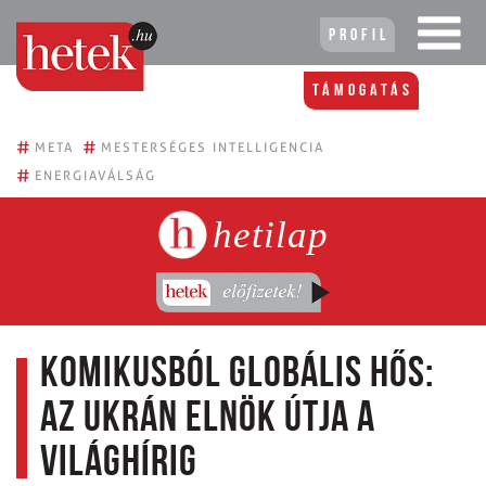
Profil
Támogatás
#
#
META
MESTERSÉGES INTELLIGENCIA
#
ENERGIAVÁLSÁG
hetilap
Komikusból globális hős:
az ukrán elnök útja a
világhírig