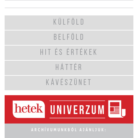
KÜLFÖLD
BELFÖLD
HIT ÉS ÉRTÉKEK
HÁTTÉR
KÁVÉSZÜNET
ARCHÍVUMUNKBÓL AJÁNLJUK: