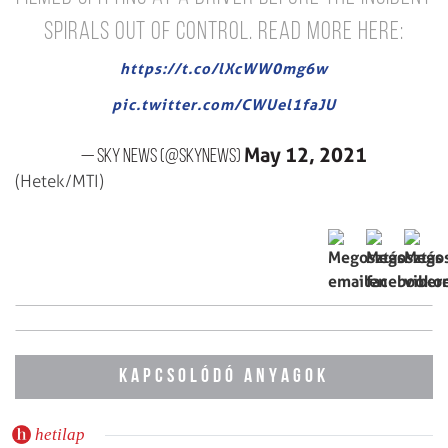
spirals out of control.
Read more here:
https://t.co/lXcWW0mg6w
pic.twitter.com/CWUel1faJU
May 12, 2021
— Sky News (@SkyNews)
(Hetek/MTI)
KAPCSOLÓDÓ ANYAGOK
hetilap