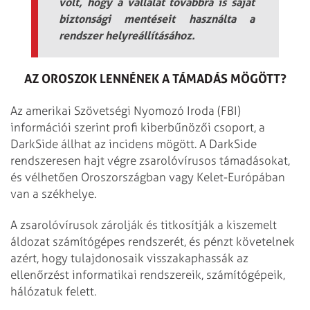
volt, hogy a vállalat továbbra is saját
biztonsági mentéseit használta a
rendszer helyreállításához.
AZ OROSZOK LENNÉNEK A TÁMADÁS MÖGÖTT?
Az amerikai Szövetségi Nyomozó Iroda (FBI)
információi szerint profi kiberbűnözői csoport, a
DarkSide állhat az incidens mögött. A DarkSide
rendszeresen hajt végre zsarolóvírusos támadásokat,
és vélhetően Oroszországban vagy Kelet-Európában
van a székhelye.
A zsarolóvírusok zárolják és titkosítják a kiszemelt
áldozat számítógépes rendszerét, és pénzt követelnek
azért, hogy tulajdonosaik visszakaphassák az
ellenőrzést informatikai rendszereik, számítógépeik,
hálózatuk felett.