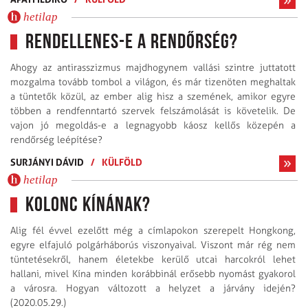
hetilap
Rendellenes-e a rendőrség?
Ahogy az antirasszizmus majdhogynem vallási szintre juttatott
mozgalma tovább tombol a világon, és már tizenöten meghaltak
a tüntetők közül, az ember alig hisz a szemének, amikor egyre
többen a rendfenntartó szervek felszámolását is követelik. De
vajon jó megoldás-e a legnagyobb káosz kellős közepén a
rendőrség leépítése?
SURJÁNYI DÁVID
/
KÜLFÖLD
hetilap
Kolonc Kínának?
Alig fél évvel ezelőtt még a címlapokon szerepelt Hongkong,
egyre elfajuló polgárháborús viszonyaival. Viszont már rég nem
tüntetésekről, hanem életekbe kerülő utcai harcokról lehet
hallani, mivel Kína minden korábbinál erősebb nyomást gyakorol
a városra. Hogyan változott a helyzet a járvány idején?
(2020.05.29.)