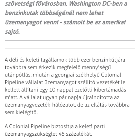
szövetségi fővárosban, Washington DC-ben a
benzinkutak többségénél nem lehet
üzemanyagot venni - számolt be az amerikai
sajtó.
A déli és keleti tagállamok több ezer benzinkútjára
továbbra sem érkezik megfelelő mennyiségű
utánpótlás, miután a georgiai székhelyű Colonial
Pipeline vállalat üzemanyagot szállító vezetékét le
kellett állítani egy 10 nappal ezelőtti kibertámadás
miatt. A vállalat ugyan pár napja újraindította az
üzemanyagvezeték-hálózatot, de az ellátás továbbra
sem kielégítő.
A Colonial Pipeline biztosítja a keleti parti
üzemanyagszükséglet 45 százalékát.