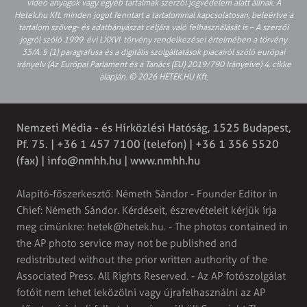
video anyagok vagy egyéb tartalmak szerzői jogvédelem alatt állnak. A
Hetek.hu Kft. minden jogot fenntart a tartalommal kapcsolatosan, beleértve a
tartalom szöveg- és adatbányászat céljára való felhasználását is – A szerzői
jogról szóló 1999. évi LXXVI. törvény rendelkezései értelmében a törvény
35/A. § (1) paragrafusa és a digitális szolgáltatások piacairól szóló európai
irányelv (Az Európai Parlament és a Tanács (EU) 2019/790 Irányelve) 4. cikke
alapján. © 2026 HETEK.HU Kft.
Nemzeti Média - és Hírközlési Hatóság, 1525 Budapest,
Pf. 75. | +36 1 457 7100 (telefon) | +36 1 356 5520
(fax) |
info@nmhh.hu
| www.nmhh.hu
Alapító-főszerkesztő: Németh Sándor - Founder Editor in
Chief: Németh Sándor. Kérdéseit, észrevételeit kérjük írja
meg címünkre:
hetek@hetek.hu
. - The photos contained in
the AP photo service may not be published and
redistributed without the prior written authority of the
Associated Press. All Rights Reserved. - Az AP fotószolgálat
fotóit nem lehet leközölni vagy újrafelhasználni az AP