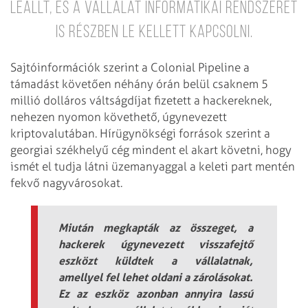
leállt, és a vállalat informatikai rendszerét
is részben le kellett kapcsolni.
Sajtóinformációk szerint a Colonial Pipeline a
támadást követően néhány órán belül csaknem 5
millió dolláros váltságdíjat fizetett a hackereknek,
nehezen nyomon követhető, úgynevezett
kriptovalutában. Hírügynökségi források szerint a
georgiai székhelyű cég mindent el akart követni, hogy
ismét el tudja látni üzemanyaggal a keleti part mentén
fekvő nagyvárosokat.
Miután megkapták az összeget, a
hackerek úgynevezett visszafejtő
eszközt küldtek a vállalatnak,
amellyel fel lehet oldani a zárolásokat.
Ez az eszköz azonban annyira lassú