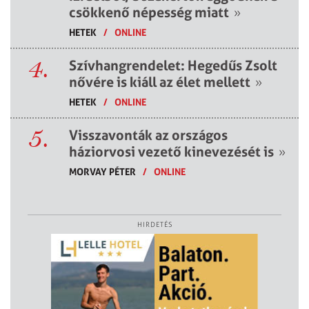
csökkenő népesség miatt
»
HETEK
/
ONLINE
4.
Szívhangrendelet: Hegedűs Zsolt
nővére is kiáll az élet mellett
»
HETEK
/
ONLINE
5.
Visszavonták az országos
háziorvosi vezető kinevezését is
»
MORVAY PÉTER
/
ONLINE
HIRDETÉS