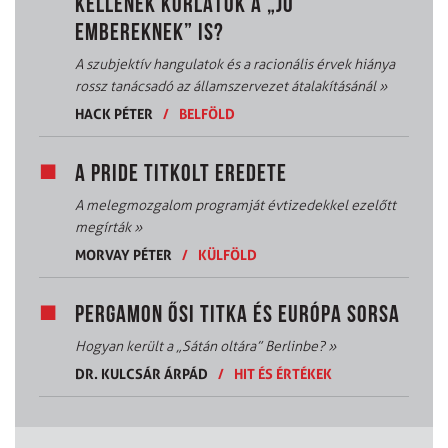
KELLENEK KORLÁTOK A „JÓ
EMBEREKNEK” IS?
A szubjektív hangulatok és a racionális érvek hiánya
rossz tanácsadó az államszervezet átalakításánál
»
HACK PÉTER
/
BELFÖLD
A PRIDE TITKOLT EREDETE
A melegmozgalom programját évtizedekkel ezelőtt
megírták
»
MORVAY PÉTER
/
KÜLFÖLD
PERGAMON ŐSI TITKA ÉS EURÓPA SORSA
Hogyan került a „Sátán oltára” Berlinbe?
»
DR. KULCSÁR ÁRPÁD
/
HIT ÉS ÉRTÉKEK