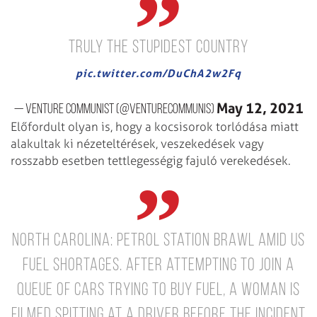
truly the stupidest country
pic.twitter.com/DuChA2w2Fq
May 12, 2021
— Venture Communist (@venturecommunis)
Előfordult olyan is, hogy a kocsisorok torlódása miatt
alakultak ki nézeteltérések, veszekedések vagy
rosszabb esetben tettlegességig fajuló verekedések.
North Carolina: Petrol station brawl amid US
fuel shortages.
After attempting to join a
queue of cars trying to buy fuel, a woman is
filmed spitting at a driver before the incident