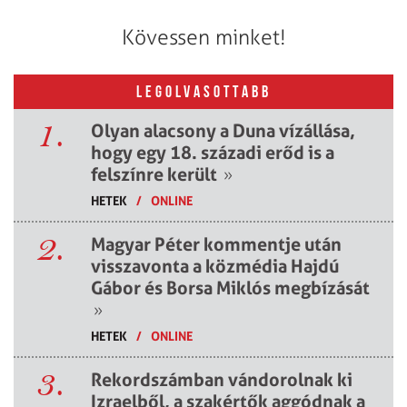
Kövessen minket!
LEGOLVASOTTABB
1.
Olyan alacsony a Duna vízállása,
hogy egy 18. századi erőd is a
felszínre került
»
HETEK
/
ONLINE
2.
Magyar Péter kommentje után
visszavonta a közmédia Hajdú
Gábor és Borsa Miklós megbízását
»
HETEK
/
ONLINE
3.
Rekordszámban vándorolnak ki
Izraelből, a szakértők aggódnak a