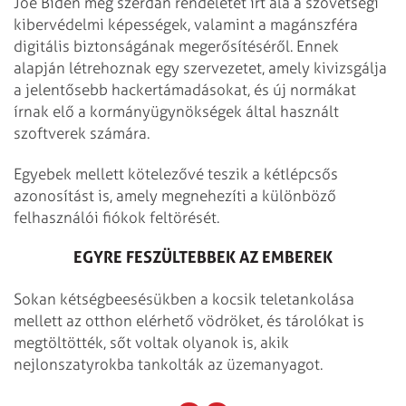
Joe Biden még szerdán rendeletet írt alá a szövetségi
kibervédelmi képességek, valamint a magánszféra
digitális biztonságának megerősítéséről. Ennek
alapján létrehoznak egy szervezetet, amely kivizsgálja
a jelentősebb hackertámadásokat, és új normákat
írnak elő a kormányügynökségek által használt
szoftverek számára.
Egyebek mellett kötelezővé teszik a kétlépcsős
azonosítást is, amely megnehezíti a különböző
felhasználói fiókok feltörését.
EGYRE FESZÜLTEBBEK AZ EMBEREK
Sokan kétségbeesésükben a kocsik teletankolása
mellett az otthon elérhető vödröket, és tárolókat is
megtöltötték, sőt voltak olyanok is, akik
nejlonszatyrokba tankolták az üzemanyagot.