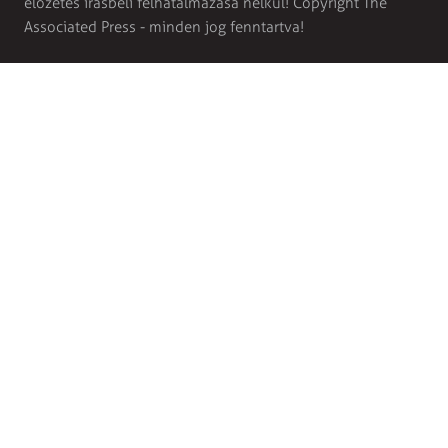
előzetes írásbeli felhatalmazása nélkül! Copyright The
Associated Press - minden jog fenntartva!