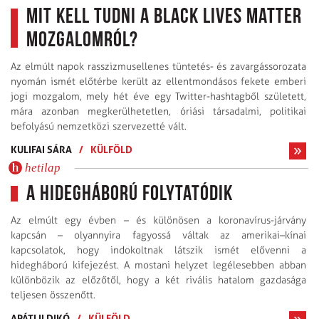
Mit kell tudni a Black Lives Matter
mozgalomról?
Az elmúlt napok rasszizmusellenes tüntetés- és zavargássorozata
nyomán ismét előtérbe került az ellentmondásos fekete emberi
jogi mozgalom, mely hét éve egy Twitter-hashtagből született,
mára azonban megkerülhetetlen, óriási társadalmi, politikai
befolyású nemzetközi szervezetté vált.
KULIFAI SÁRA
/
KÜLFÖLD
hetilap
A hidegháború folytatódik
Az elmúlt egy évben – és különösen a koronavírus-járvány
kapcsán – olyannyira fagyossá váltak az amerikai–kínai
kapcsolatok, hogy indokoltnak látszik ismét elővenni a
hidegháború kifejezést. A mostani helyzet legélesebben abban
különbözik az előzőtől, hogy a két rivális hatalom gazdasága
teljesen összenőtt.
APÁTI ILDIKÓ
/
KÜLFÖLD