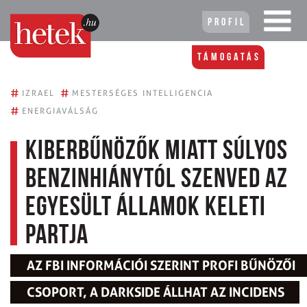
Profil
Támogatás
#
#
IZRAEL
MESTERSÉGES INTELLIGENCIA
#
ENERGIAVÁLSÁG
Kiberbűnözők miatt súlyos
benzinhiánytól szenved az
Egyesült Államok keleti
partja
AZ FBI INFORMÁCIÓI SZERINT PROFI BŰNÖZŐI
CSOPORT, A DARKSIDE ÁLLHAT AZ INCIDENS