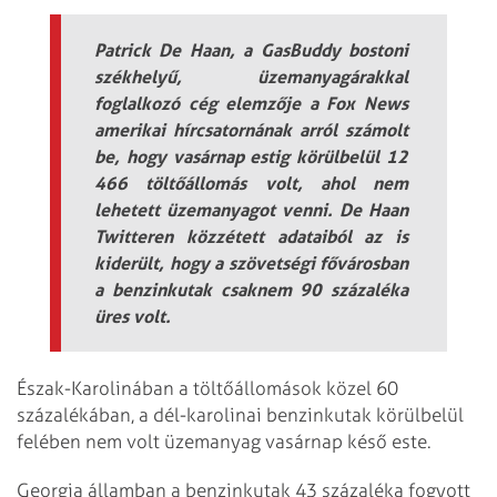
Patrick De Haan, a GasBuddy bostoni
székhelyű, üzemanyagárakkal
foglalkozó cég elemzője a Fox News
amerikai hírcsatornának arról számolt
be, hogy vasárnap estig körülbelül 12
466 töltőállomás volt, ahol nem
lehetett üzemanyagot venni. De Haan
Twitteren közzétett adataiból az is
kiderült, hogy a szövetségi fővárosban
a benzinkutak csaknem 90 százaléka
üres volt.
Észak-Karolinában a töltőállomások közel 60
százalékában, a dél-karolinai benzinkutak körülbelül
felében nem volt üzemanyag vasárnap késő este.
Georgia államban a benzinkutak 43 százaléka fogyott