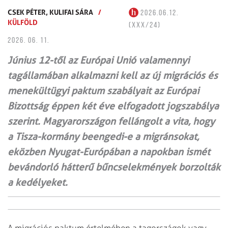
CSEK PÉTER,
KULIFAI SÁRA
/
2026.06.12.
KÜLFÖLD
(XXX/24)
2026. 06. 11.
Június 12-től az Európai Unió valamennyi
tagállamában alkalmazni kell az új migrációs és
menekültügyi paktum szabályait az Európai
Bizottság éppen két éve elfogadott jogszabálya
szerint. Magyarországon fellángolt a vita, hogy
a Tisza-kormány beengedi-e a migránsokat,
eközben Nyugat-Európában a napokban ismét
bevándorló hátterű bűncselekmények borzolták
a kedélyeket.
A migrációs paktum értelmében a tagországok vagy