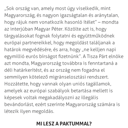
„Sok ország van, amely most úgy viselkedik, mint
Magyarország, és nagyon igazságtalan és aránytalan,
hogy rájuk nem vonatkozik hasonló ítélet” – mondta
az interjúban Magyar Péter. Közölte azt is, hogy
tárgyalásokat fognak folytatni és együttműködnek
európai partnereikkel, hogy megoldást találjanak a
határok megvédésére, és arra, hogy „ne kelljen napi
egymillió eurós bírságot fizetnünk”. A Tisza Párt elnöke
azt mondta, Magyarország továbbra is fenntartaná a
déli határkerítést, és az ország nem fogadna el
semmilyen kötelező migránselosztási rendszert.
Hozzátette, hogy vannak olyan uniós tagállamok,
amelyek az európai szabályok betartása mellett is
képesek voltak megakadályozni az illegális
bevándorlást, ezért szerinte Magyarország számára is
létezik ilyen megoldás.
MI LESZ A PAKTUMMAL?