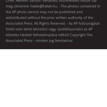
Chief: Németh Sándor. Kérdéseit, észrevételeit kérjük írja
meg címünkre:
hetek@hetek.hu
. - The photos contained in
the AP photo service may not be published and
redistributed without the prior written authority of the
Associated Press. All Rights Reserved. - Az AP fotószolgálat
fotóit nem lehet leközölni vagy újrafelhasználni az AP
előzetes írásbeli felhatalmazása nélkül! Copyright The
Associated Press - minden jog fenntartva!