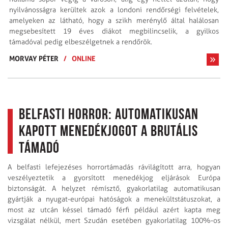
nyilvánosságra kerültek azok a londoni rendőrségi felvételek,
amelyeken az látható, hogy a szikh merénylő által halálosan
megsebesített 19 éves diákot megbilincselik, a gyilkos
támadóval pedig elbeszélgetnek a rendőrök.
MORVAY PÉTER
/
ONLINE
Belfasti horror: automatikusan
kapott menedékjogot a brutális
támadó
A belfasti lefejezéses horrortámadás rávilágított arra, hogyan
veszélyeztetik a gyorsított menedékjog eljárások Európa
biztonságát. A helyzet rémísztő, gyakorlatilag automatikusan
gyártják a nyugat-európai hatóságok a menekültstátuszokat, a
most az utcán késsel támadó férfi például azért kapta meg
vizsgálat nélkül, mert Szudán esetében gyakorlatilag 100%-os