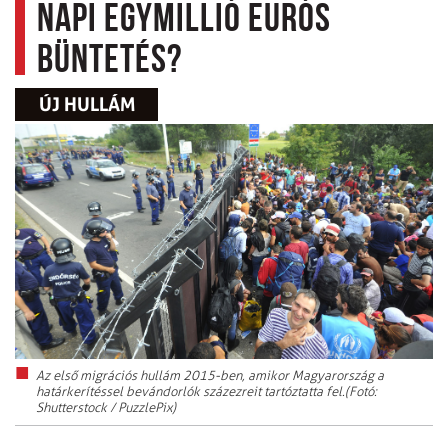
napi egymillió eurós
büntetés?
ÚJ HULLÁM
Az első migrációs hullám 2015-ben, amikor Magyarország a
határkerítéssel bevándorlók százezreit tartóztatta fel.(Fotó:
Shutterstock / PuzzlePix)