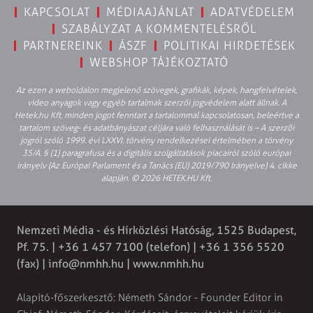
KAPCSOLAT
MÉDIAAJÁNLAT
ADATVÉDELEM
SZABÁLYZAT A KOMMENTELÉSRŐL
PARTNEREINK
ÁSZF
POLITIKAI HIRDETÉSEK
WEBSHOP TÁJÉKOZTATÓ
Az ezen a weboldalon megjelenő szövegek, grafikák, képek, hangfelvételek,
video anyagok vagy egyéb tartalmak szerzői jogvédelem alatt állnak. A
Hetek.hu Kft. minden jogot fenntart a tartalommal kapcsolatosan, beleértve a
tartalom szöveg- és adatbányászat céljára való felhasználását is – A szerzői
jogról szóló 1999. évi LXXVI. törvény rendelkezései értelmében a törvény
35/A. § (1) paragrafusa és a digitális szolgáltatások piacairól szóló európai
irányelv (Az Európai Parlament és a Tanács (EU) 2019/790 Irányelve) 4. cikke
alapján. © 2026 HETEK.HU Kft.
Nemzeti Média - és Hírközlési Hatóság, 1525 Budapest,
Pf. 75. | +36 1 457 7100 (telefon) | +36 1 356 5520
(fax) |
info@nmhh.hu
| www.nmhh.hu
Alapító-főszerkesztő: Németh Sándor - Founder Editor in