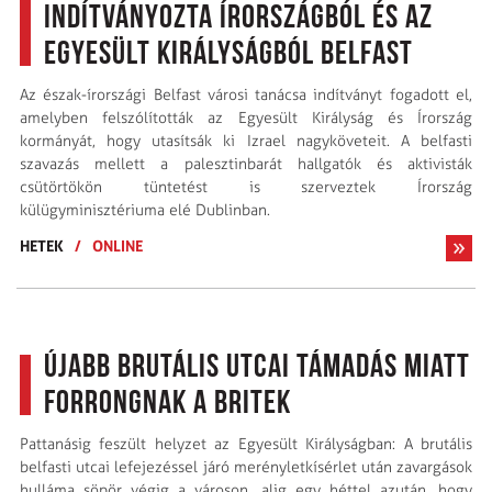
indítványozta Írországból és az
Egyesült Királyságból Belfast
Az észak-írországi Belfast városi tanácsa indítványt fogadott el,
amelyben felszólították az Egyesült Királyság és Írország
kormányát, hogy utasítsák ki Izrael nagyköveteit. A belfasti
szavazás mellett a palesztinbarát hallgatók és aktivisták
csütörtökön tüntetést is szerveztek Írország
külügyminisztériuma elé Dublinban.
HETEK
/
ONLINE
Újabb brutális utcai támadás miatt
forrongnak a britek
Pattanásig feszült helyzet az Egyesült Királyságban: A brutális
belfasti utcai lefejezéssel járó merényletkísérlet után zavargások
hulláma söpör végig a városon, alig egy héttel azután, hogy