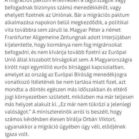
befogadnak bizonyos számú menedékkérőt, vagy
ehelyett fizetnek az Uniónak. Bár a migrációs paktum
alkalmazása napokon belül megkezdődik, a politikai
vita továbbra sem zárult le. Magyar Péter a német
Frankfurter Allgemeine Zeitungnak adott interjújában
kijelentette, hogy kormánya nem fog migránsokat
befogadni, és nem kívánja tovább fizetni az Európai
Unió által kiszabott bírságokat sem. A Magyarországra
kirótt napi egymillió eurós bírsággal kapcsolatban,
amelyet az ország az Európai Bíróság menedékjogra
vonatkozó ítéletének be nem tartása miatt fizet, azt
mondta: a döntés egészen más időszakban és eltérő
jogi környezetben született, miközben ma már teljesen
más helyzet alakult ki. „Ez már nem tükrözi a jelenlegi
valóságot.” A miniszterelnök arról is beszélt, hogy
számos kérdésben élesen bírálja Orbán Viktort,
ugyanakkor a migráció ügyében úgy véli, elődjének
igaza volt.