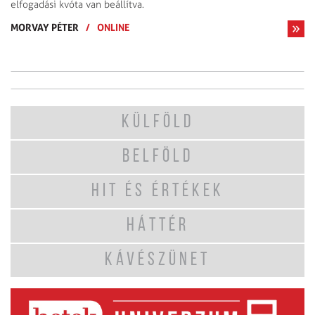
elfogadási kvóta van beállítva.
MORVAY PÉTER
/
ONLINE
KÜLFÖLD
BELFÖLD
HIT ÉS ÉRTÉKEK
HÁTTÉR
KÁVÉSZÜNET