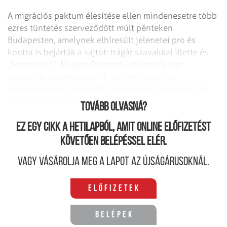
A migrációs paktum élesítése ellen mindenesetre több
ezres tüntetés szerveződött múlt pénteken
Budapesten, amelynek elhíresült jelenetei pro és
kontra is bejárták a sajtót: trágár szavakkal illette és
„bemutatott” Magyar Péternek a tüntetők egy
csoportja, a demonstrálók szerint viszont a
miniszterelnök provokálta a Parlament erkélyéről az
Országház elé vonulókat.
Tovább olvasná?
Ez egy cikk a hetilapból, amit online előfizetést
követően belépéssel elér.
Vagy vásárolja meg a lapot az újságárusoknál.
Előfizetek
Belépek