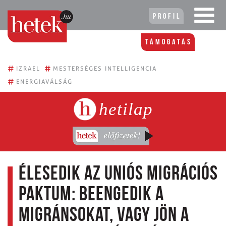
Profil
Támogatás
#
#
IZRAEL
MESTERSÉGES INTELLIGENCIA
#
ENERGIAVÁLSÁG
hetilap
Élesedik az uniós migrációs
paktum: Beengedik a
migránsokat, vagy jön a