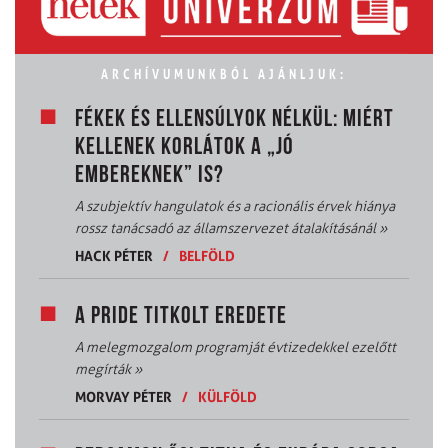
ARCHÍVUMUNKBÓL AJÁNLJUK:
FÉKEK ÉS ELLENSÚLYOK NÉLKÜL: MIÉRT
KELLENEK KORLÁTOK A „JÓ
EMBEREKNEK” IS?
A szubjektív hangulatok és a racionális érvek hiánya
rossz tanácsadó az államszervezet átalakításánál
»
HACK PÉTER
/
BELFÖLD
A PRIDE TITKOLT EREDETE
A melegmozgalom programját évtizedekkel ezelőtt
megírták
»
MORVAY PÉTER
/
KÜLFÖLD