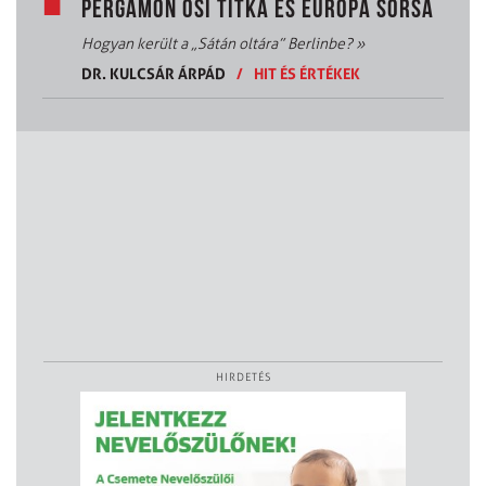
PERGAMON ŐSI TITKA ÉS EURÓPA SORSA
Hogyan került a „Sátán oltára” Berlinbe?
»
DR. KULCSÁR ÁRPÁD
/
HIT ÉS ÉRTÉKEK
HIRDETÉS