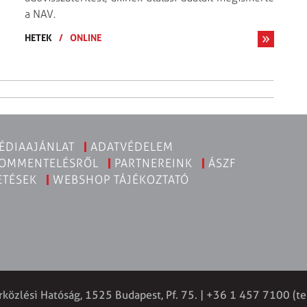
a NAV.
HETEK
/
ONLINE
ÉDIAAJÁNLAT
ADATVÉDELEM
KOMMENTELÉSRŐL
PARTNEREINK
ÁSZF
ETÉSEK
WEBSHOP TÁJÉKOZTATÓ
rközlési Hatóság, 1525 Budapest, Pf. 75. | +36 1 457 7100 (te