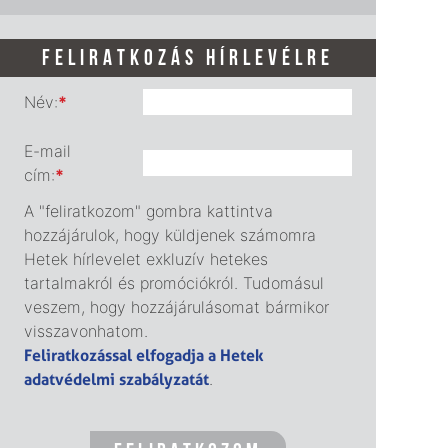
FELIRATKOZÁS HÍRLEVÉLRE
Név:
*
E-mail
cím:
*
A "feliratkozom" gombra kattintva
hozzájárulok, hogy küldjenek számomra
Hetek hírlevelet exkluzív hetekes
tartalmakról és promóciókról. Tudomásul
veszem, hogy hozzájárulásomat bármikor
visszavonhatom.
Feliratkozással elfogadja a Hetek
adatvédelmi szabályzatát
.