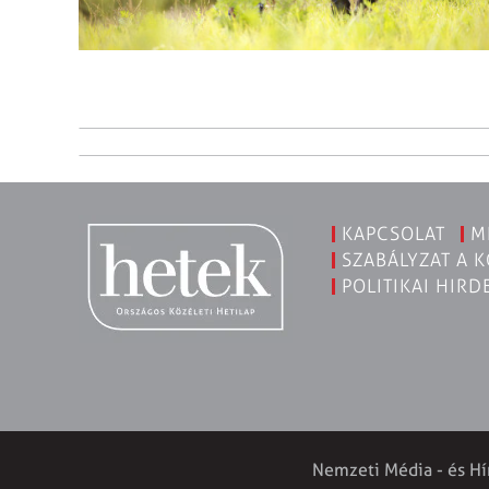
KAPCSOLAT
M
SZABÁLYZAT A 
POLITIKAI HIRD
Nemzeti Média - és Hí