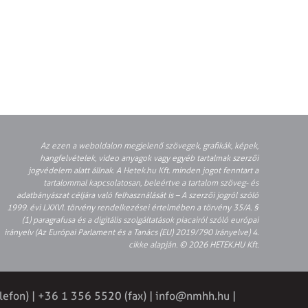
Az ezen a weboldalon megjelenő szövegek, grafikák, képek,
hangfelvételek, video anyagok vagy egyéb tartalmak szerzői
jogvédelem alatt állnak. A Hetek.hu Kft. minden jogot fenntart a
tartalommal kapcsolatosan, beleértve a tartalom szöveg- és
adatbányászat céljára való felhasználását is – A szerzői jogról szóló
1999. évi LXXVI. törvény rendelkezései értelmében a törvény 35/A. §
(1) paragrafusa és a digitális szolgáltatások piacairól szóló európai
irányelv (Az Európai Parlament és a Tanács (EU) 2019/790 Irányelve) 4.
cikke alapján. © 2026 HETEK.HU Kft.
lefon) | +36 1 356 5520 (fax) |
info@nmhh.hu
|