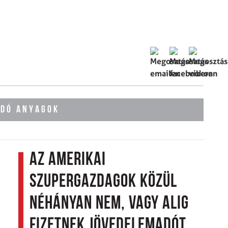
ÓDÓ ANYAGOK
Az amerikai
szupergazdagok közül
néhányan nem, vagy alig
fizetnek jövedelemadót