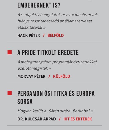
EMBEREKNEK” IS?
A szubjektív hangulatok és a racionális érvek
hiánya rossz tanácsadó az államszervezet
átalakításánál
»
HACK PÉTER
/
BELFÖLD
A PRIDE TITKOLT EREDETE
A melegmozgalom programját évtizedekkel
ezelőtt megírták
»
MORVAY PÉTER
/
KÜLFÖLD
PERGAMON ŐSI TITKA ÉS EURÓPA
SORSA
Hogyan került a „Sátán oltára” Berlinbe?
»
DR. KULCSÁR ÁRPÁD
/
HIT ÉS ÉRTÉKEK