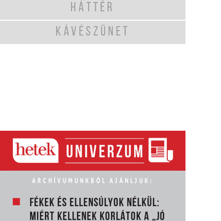
HÁTTÉR
KÁVÉSZÜNET
ARCHÍVUMUNKBÓL AJÁNLJUK:
FÉKEK ÉS ELLENSÚLYOK NÉLKÜL:
MIÉRT KELLENEK KORLÁTOK A „JÓ