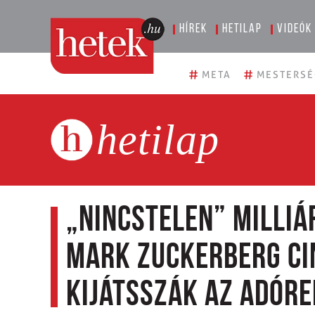
Hírek
Hetilap
Videók
#
#
META
MESTERSÉ
hetilap
„Nincstelen” milliá
Mark Zuckerberg cin
kijátsszák az adór