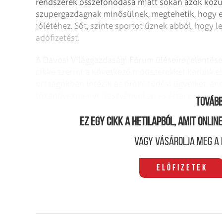
rendszerek összefonódása miatt sokan azok közü
szupergazdagnak minősülnek, megtehetik, hogy e
jólétéhez. Sőt, szinte sportot űznek abból, hogy 
adófizetést.
A Davosi Világgazdasági Fórum üléseire jelentése
cikke szerint a következő módszerekkel kerülik e
országokban intézik az örökösödési ügyeiket, aho
tőkenövekményt (részvényeken és értékpapírokon
Tovább
Ez egy cikk a hetilapból, amit onli
Vagy vásárolja meg a 
Előfizetek