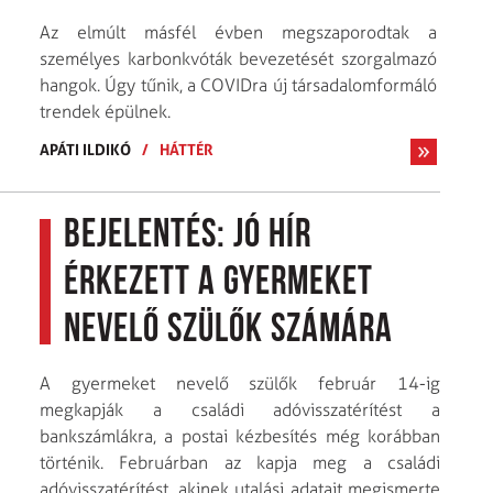
Az elmúlt másfél évben megszaporodtak a
személyes karbonkvóták bevezetését szorgalmazó
hangok. Úgy tűnik, a COVIDra új társadalomformáló
trendek épülnek.
APÁTI ILDIKÓ
/
HÁTTÉR
Bejelentés: Jó hír
érkezett a gyermeket
nevelő szülők számára
A gyermeket nevelő szülők február 14-ig
megkapják a családi adóvisszatérítést a
bankszámlákra, a postai kézbesítés még korábban
történik. Februárban az kapja meg a családi
adóvisszatérítést, akinek utalási adatait megismerte