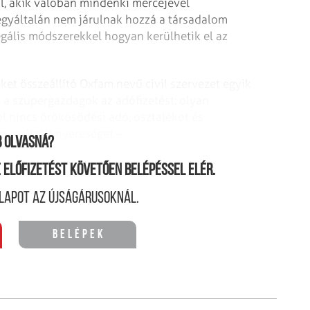
l, akik valóban mindenki mércéjével
gyáltalán nem járulnak hozzá a társadalom
legális módszerekkel hogyan kerülhetik el az
ket összeállító Oxfam nevű civil szervezet egyik
l a szupergazdagok az adófizetést: olyan
l nincs örökösödési adó, osztalékot és
 realizált nyereséget –
 olvasná?
ne előfizetést követően belépéssel elér.
lapot az újságárusoknál.
Belépek