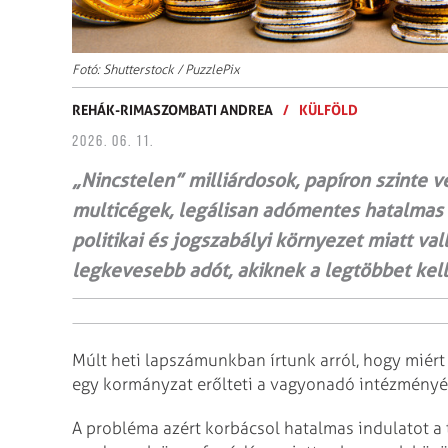
Fotó: Shutterstock / PuzzlePix
REHÁK-RIMASZOMBATI ANDREA
/
KÜLFÖLD
2026. 06. 11.
„Nincstelen” milliárdosok, papíron szinte 
multicégek, legálisan adómentes hatalmas p
politikai és jogszabályi környezet miatt val
legkevesebb adót, akiknek a legtöbbet kel
Múlt heti lapszámunkban írtunk arról, hogy miért
egy kormányzat erőlteti a vagyonadó intézményé
A probléma azért korbácsol hatalmas indulatot a 