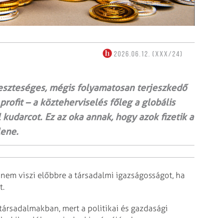
2026.06.12. (XXX/24)
veszteséges, mégis folyamatosan terjeszkedő
rofit – a közteherviselés főleg a globális
l kudarcot. Ez az oka annak, hogy azok fizetik a
lene.
 nem viszi előbbre a társadalmi igazságosságot, ha
t.
társadalmakban, mert a politikai és gazdasági