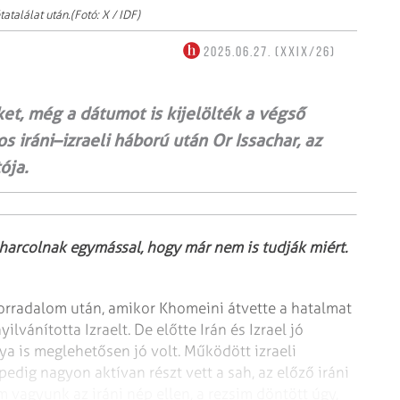
atalálat után.(Fotó: X / IDF)
2025.06.27. (XXIX/26)
t, még a dátumot is kijelölték a végső
iráni–izraeli háború után Or Issachar, az
ója.
 harcolnak egymással, hogy már nem is tudják miért.
forradalom után, amikor Khomeini átvette a hatalmat
ilvánította Izraelt. De előtte Irán és Izrael jó
onya is meglehetősen jó volt. Működött izraeli
edig nagyon aktívan részt vett a sah, az előző iráni
 vagyunk az iráni nép ellen, a rezsim döntött úgy,