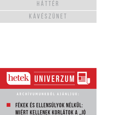
HÁTTÉR
KÁVÉSZÜNET
ARCHÍVUMUNKBÓL AJÁNLJUK:
FÉKEK ÉS ELLENSÚLYOK NÉLKÜL:
MIÉRT KELLENEK KORLÁTOK A „JÓ