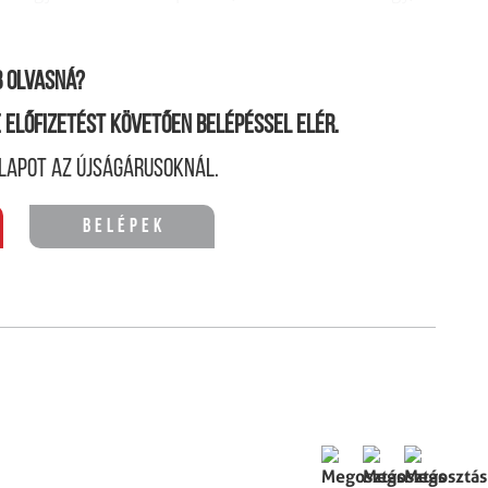
 olvasná?
ne előfizetést követően belépéssel elér.
lapot az újságárusoknál.
Belépek