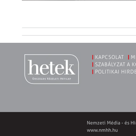
KAPCSOLAT
M
SZABÁLYZAT A 
POLITIKAI HIRD
Nemzeti Média - és Hí
www.nmhh.hu