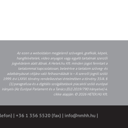
Az ezen a weboldalon megjelenő szövegek, grafikák, képek,
hangfelvételek, video anyagok vagy egyéb tartalmak szerzői
jogvédelem alatt állnak. A Hetek.hu Kft. minden jogot fenntart a
tartalommal kapcsolatosan, beleértve a tartalom szöveg- és
adatbányászat céljára való felhasználását is – A szerzői jogról szóló
1999. évi LXXVI. törvény rendelkezései értelmében a törvény 35/A. §
(1) paragrafusa és a digitális szolgáltatások piacairól szóló európai
irányelv (Az Európai Parlament és a Tanács (EU) 2019/790 Irányelve) 4.
cikke alapján. © 2026 HETEK.HU Kft.
lefon) | +36 1 356 5520 (fax) |
info@nmhh.hu
|