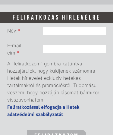
FELIRATKOZÁS HÍRLEVÉLRE
Név:
*
E-mail
cím:
*
A "feliratkozom" gombra kattintva
hozzájárulok, hogy küldjenek számomra
Hetek hírlevelet exkluzív hetekes
tartalmakról és promóciókról. Tudomásul
veszem, hogy hozzájárulásomat bármikor
visszavonhatom.
Feliratkozással elfogadja a Hetek
adatvédelmi szabályzatát
.