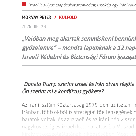
Izrael is súlyos csapásokat szenvedett, utcakép egy iráni rakét
MORVAY PÉTER
/
KÜLFÖLD
2025. 06. 26.
„Valóban meg akartak semmisíteni bennünke
győzelemre” – mondta lapunknak a 12 napos 
Izraeli Védelmi és Biztonsági Fórum igazgat
Donald Trump szerint Izrael és Irán olyan régóta
Ön szerint mi a konfliktus gyökere?
Az Iráni Iszlám Köztársaság 1979-ben, az iszlám 
Iránban, több okból is stratégiai főellenségének ny
barátok voltak, és az izraeli és az iráni nép visz
nagykövetség és izraeli katonai attasé, a Moszad p
király titkosszolgálatának kiképzésében. Most sem