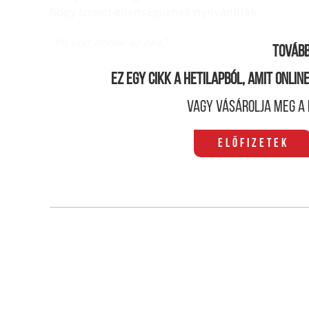
hogy Izraelt ellenségüknek nyilvánítják.
Mi volt ennek az oka?
Tovább
Ez egy cikk a hetilapból, amit onli
Vagy vásárolja meg a 
Előfizetek