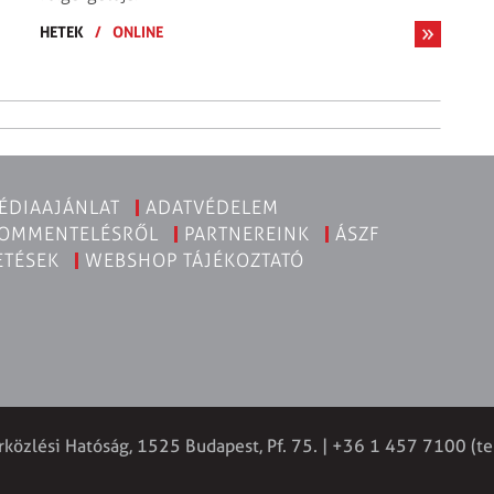
HETEK
/
ONLINE
ÉDIAAJÁNLAT
ADATVÉDELEM
KOMMENTELÉSRŐL
PARTNEREINK
ÁSZF
ETÉSEK
WEBSHOP TÁJÉKOZTATÓ
rközlési Hatóság, 1525 Budapest, Pf. 75. | +36 1 457 7100 (te