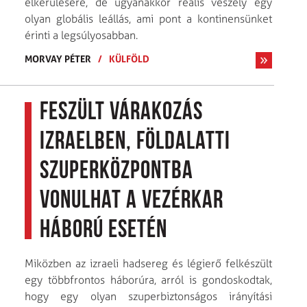
elkerülésére, de ugyanakkor reális veszély egy
olyan globális leállás, ami pont a kontinensünket
érinti a legsúlyosabban.
MORVAY PÉTER
/
KÜLFÖLD
Feszült várakozás
Izraelben, földalatti
szuperközpontba
vonulhat a vezérkar
háború esetén
Miközben az izraeli hadsereg és légierő felkészült
egy többfrontos háborúra, arról is gondoskodtak,
hogy egy olyan szuperbiztonságos irányítási