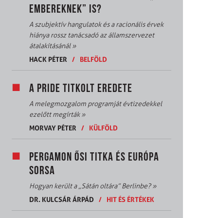
EMBEREKNEK” IS?
A szubjektív hangulatok és a racionális érvek
hiánya rossz tanácsadó az államszervezet
átalakításánál
»
HACK PÉTER
/
BELFÖLD
A PRIDE TITKOLT EREDETE
A melegmozgalom programját évtizedekkel
ezelőtt megírták
»
MORVAY PÉTER
/
KÜLFÖLD
PERGAMON ŐSI TITKA ÉS EURÓPA
SORSA
Hogyan került a „Sátán oltára” Berlinbe?
»
DR. KULCSÁR ÁRPÁD
/
HIT ÉS ÉRTÉKEK