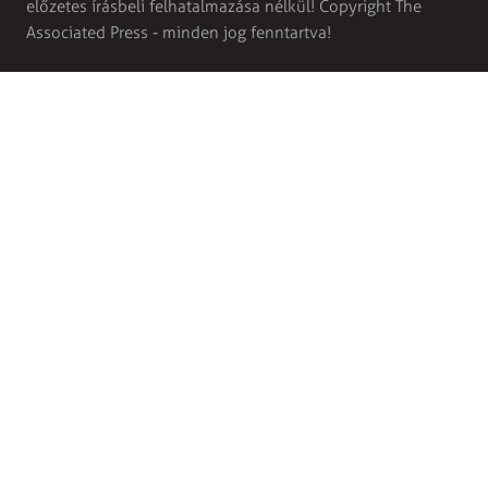
előzetes írásbeli felhatalmazása nélkül! Copyright The
Associated Press - minden jog fenntartva!