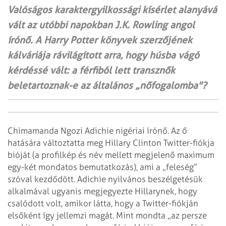
Valóságos karaktergyilkossági kísérlet alanyává
vált az utóbbi napokban J.K. Rowling angol
írónő. A Harry Potter könyvek szerzőjének
kálváriája rávilágított arra, hogy húsba vágó
kérdéssé vált: a férfiból lett transznők
beletartoznak-e az általános „nőfogalomba"?
Chimamanda Ngozi Adichie nigériai írónő. Az ő
hatására változtatta meg Hillary Clinton Twitter-fiókja
bióját (a profilkép és név mellett megjelenő maximum
egy-két mondatos bemutatkozás), ami a „feleség”
szóval kezdődött. Adichie nyilvános beszélgetésük
alkalmával ugyanis megjegyezte Hillarynek, hogy
csalódott volt, amikor látta, hogy a Twitter-fiókján
elsőként így jellemzi magát. Mint mondta „az persze