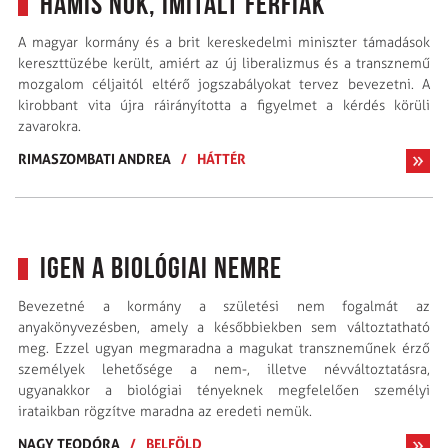
Hamis nők, imitált férfiak
A magyar kormány és a brit kereskedelmi miniszter támadások
kereszttüzébe került, amiért az új liberalizmus és a transznemű
mozgalom céljaitól eltérő jogszabályokat tervez bevezetni. A
kirobbant vita újra ráirányította a figyelmet a kérdés körüli
zavarokra.
RIMASZOMBATI ANDREA
/
HÁTTÉR
Igen a biológiai nemre
Bevezetné a kormány a születési nem fogalmát az
anyakönyvezésben, amely a későbbiekben sem változtatható
meg. Ezzel ugyan megmaradna a magukat transzneműnek érző
személyek lehetősége a nem-, illetve névváltoztatásra,
ugyanakkor a biológiai tényeknek megfelelően személyi
irataikban rögzítve maradna az eredeti nemük.
NAGY TEODÓRA
/
BELFÖLD