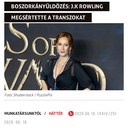
BOSZORKÁNYÜLDÖZÉS: J.K ROWLING
MEGSÉRTETTE A TRANSZOKAT
Fotó: Shutterstock / PuzzlePix
MUNKATÁRSUNKTÓL
/
HÁTTÉR
2020.06.19. (XXIV/25)
2020. 06. 18.