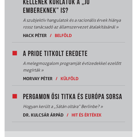
KELLENEK KORLÁTOK A „JÓ
EMBEREKNEK” IS?
A szubjektív hangulatok és a racionális érvek hiánya
rossz tanácsadó az államszervezet átalakításánál
»
HACK PÉTER
/
BELFÖLD
A PRIDE TITKOLT EREDETE
A melegmozgalom programját évtizedekkel ezelőtt
megírták
»
MORVAY PÉTER
/
KÜLFÖLD
PERGAMON ŐSI TITKA ÉS EURÓPA SORSA
Hogyan került a „Sátán oltára” Berlinbe?
»
DR. KULCSÁR ÁRPÁD
/
HIT ÉS ÉRTÉKEK