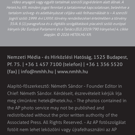
video anyagok vagy egyéb tartalmak szerzői jogvédelem alatt állnak. A
Hetek.hu Kft. minden jogot fenntart a tartalommal kapcsolatosan, beleértve a
tartalom szöveg- és adatbányászat céljára való felhasználását is – A szerzői
jogról szóló 1999. évi LXXVI. törvény rendelkezései értelmében a törvény
35/A. § (1) paragrafusa és a digitális szolgáltatások piacairól szóló európai
irányelv (Az Európai Parlament és a Tanács (EU) 2019/790 Irányelve) 4. cikke
alapján. © 2026 HETEK.HU Kft.
Nemzeti Média - és Hírközlési Hatóság, 1525 Budapest,
Pf. 75. | +36 1 457 7100 (telefon) | +36 1 356 5520
(fax) |
info@nmhh.hu
| www.nmhh.hu
Alapító-főszerkesztő: Németh Sándor - Founder Editor in
Chief: Németh Sándor. Kérdéseit, észrevételeit kérjük írja
meg címünkre:
hetek@hetek.hu
. - The photos contained in
the AP photo service may not be published and
redistributed without the prior written authority of the
Associated Press. All Rights Reserved. - Az AP fotószolgálat
fotóit nem lehet leközölni vagy újrafelhasználni az AP