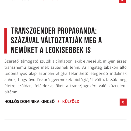
Transzgender propaganda:
százával változtatják meg a
nemüket a legkisebbek is
Szerető, támogató szülők a címlapon, akik elmesélik, milyen érzés
transznemű kisgyermek szüleinek lenni. Az ingatag lábakon álló
tudományos alap azonban aligha tekinthető elegendő indoknak
ahhoz, hogy óvodáskorú gyermekek biológiáját változtassák meg
életre szólóan, feláldozva őket a transz­jogokért való küzdelem
oltárán.
HOLLÓS DOMINIKA KINCSŐ
/
KÜLFÖLD