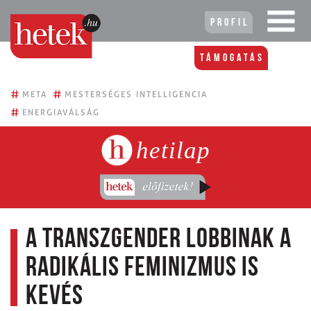
Profil
Támogatás
#
#
META
MESTERSÉGES INTELLIGENCIA
#
ENERGIAVÁLSÁG
hetilap
A transzgender lobbinak a
radikális feminizmus is
kevés