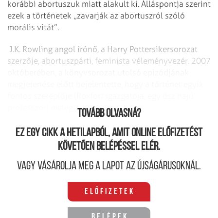
korábbi abortuszuk miatt alakult ki. Álláspontja szerint
ezek a történetek „zavarják az abortuszról szóló
morális vitát”.
J.K. Rowling angol írónő, a Harry Pottersikersorozat
szerzője, abortuszpárti, feminista véleményvezér. 2007
októberében, a könyvsorozat utolsó epizódjának
megjelenése előtt bejelentette, hogy a történet egyik
fontos szereplője (Roxfort igazgatója, egy ősz hajú
professzor) meleg.
Tovább olvasná?
Ez egy cikk a hetilapból, amit online előfizetést
követően belépéssel elér.
Vagy vásárolja meg a lapot az újságárusoknál.
Előfizetek
Belépek