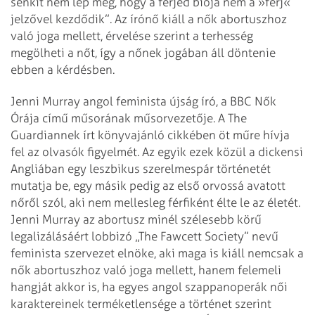
senkit nem lep meg, hogy a férjed biója nem a »férj«
jelzővel kezdődik”. Az írónő kiáll a nők abortuszhoz
való joga mellett, érvelése szerint a terhesség
megölheti a nőt, így a nőnek jogában áll döntenie
ebben a kérdésben.
Jenni Murray angol feminista újság író, a BBC Nők
Órája című műsorának műsorvezetője. A The
Guardiannek írt könyvajánló cikkében öt műre hívja
fel az olvasók figyelmét. Az egyik ezek közül a dickensi
Angliában egy leszbikus szerelmespár történetét
mutatja be, egy másik pedig az első orvossá avatott
nőről szól, aki nem mellesleg férfiként élte le az életét.
Jenni Murray az abortusz minél szélesebb körű
legalizálásáért lobbizó „The Fawcett Society” nevű
feminista szervezet elnöke, aki maga is kiáll nemcsak a
nők abortuszhoz való joga mellett, hanem felemeli
hangját akkor is, ha egyes angol szappanoperák női
karaktereinek terméketlensége a történet szerint