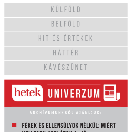
KÜLFÖLD
BELFÖLD
HIT ÉS ÉRTÉKEK
HÁTTÉR
KÁVÉSZÜNET
ARCHÍVUMUNKBÓL AJÁNLJUK:
FÉKEK ÉS ELLENSÚLYOK NÉLKÜL: MIÉRT