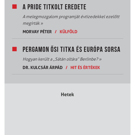
A PRIDE TITKOLT EREDETE
A melegmozgalom programját évtizedekkel ezelőtt
megírták
»
MORVAY PÉTER
/
KÜLFÖLD
PERGAMON ŐSI TITKA ÉS EURÓPA SORSA
Hogyan került a „Sátán oltára” Berlinbe?
»
DR. KULCSÁR ÁRPÁD
/
HIT ÉS ÉRTÉKEK
Hetek