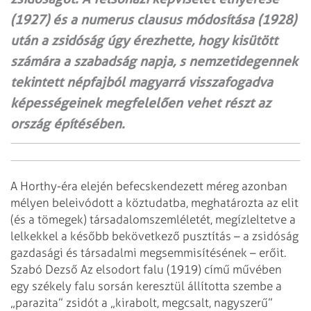
(1927) és a numerus clausus módosítása (1928)
után a zsidóság úgy érezhette, hogy kisütött
számára a szabadság napja, s nemzetidegennek
tekintett népfajból magyarrá visszafogadva
képességeinek megfelelően vehet részt az
ország építésében.
A Horthy-éra elején befecskendezett méreg azonban
mélyen beleivódott a köztudatba, meghatározta az elit
(és a tömegek) társadalomszemléletét, megízleltetve a
lelkekkel a később bekövetkező pusztítás – a zsidóság
gazdasági és társadalmi megsemmisítésének – erőit.
Szabó Dezső Az elsodort falu (1919) című művében
egy székely falu sorsán keresztül állította szembe a
„parazita” zsidót a „kirabolt, megcsalt, nagyszerű”