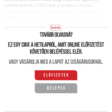
zsidóveréseket, s 1920-ban a numerus clausus
bevezetését. Szabolcsi Lajos szerint: „A zsidókérdés
széttépte a társadalmat, felborította az egyensúlyt,
magasba dobta a könnyű súlyú rétegeket, és az
értékes elemeket lesüllyesztette.”
Tovább olvasná?
Ez egy cikk a hetilapból, amit online előfizetést
követően belépéssel elér.
Vagy vásárolja meg a lapot az újságárusoknál.
Előfizetek
Belépek