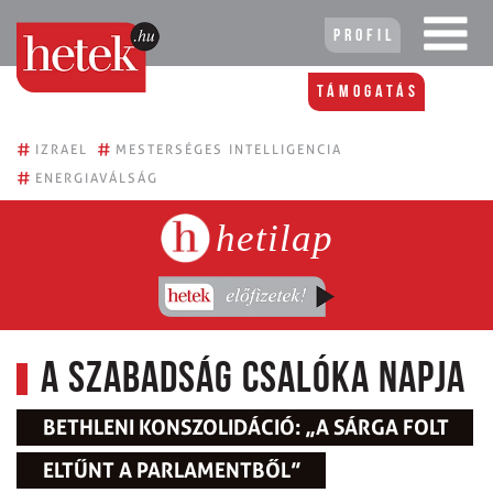
Profil
Támogatás
#
#
IZRAEL
MESTERSÉGES INTELLIGENCIA
#
ENERGIAVÁLSÁG
hetilap
A szabadság csalóka napja
BETHLENI KONSZOLIDÁCIÓ: „A SÁRGA FOLT
ELTŰNT A PARLAMENTBŐL”