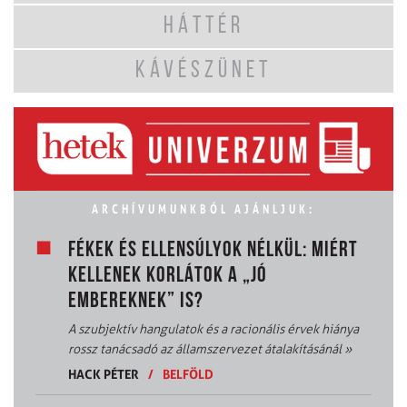
HÁTTÉR
KÁVÉSZÜNET
ARCHÍVUMUNKBÓL AJÁNLJUK:
FÉKEK ÉS ELLENSÚLYOK NÉLKÜL: MIÉRT
KELLENEK KORLÁTOK A „JÓ
EMBEREKNEK” IS?
A szubjektív hangulatok és a racionális érvek hiánya
rossz tanácsadó az államszervezet átalakításánál
»
HACK PÉTER
/
BELFÖLD