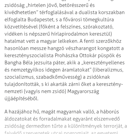
zsidóság „hirtelen jövő, betörésszerű és
kivédhetetlen” térfoglalásával a dualista korszakban
elfoglalta Budapestet, s a fővárosi tömegkultúra
közvetítésével (főként a felszínes, szórakoztató,
vidéken is népszerű hírlapirodalmon keresztül)
hatalmat vett a magyar lelkeken. A fenti szerzőkhöz
hasonlóan messze hangzó vészharangot kongatott a
keresztényszocialista Prohászka Ottokár püspök és
Bangha Béla jezsuita páter, akik a „keresztényellenes
és nemzetgyilkos idegen áramlatokat” (liberalizmus,
szocializmus, szabadkőművesség) a zsidóknak
tulajdonították, s ki akarták zárni őket a keresztény-
nemzeti (vagyis nem zsidó) Magyarország
újjáépítéséből.
A hazájához hű, magát magyarnak valló, a háborús
áldozatokat és forradalmakat egyaránt elszenvedő
zsidóság dermedten tűrte a különítmények terrorját, a
fajvédő szervezetek utcai pogromjait, az egyetemi