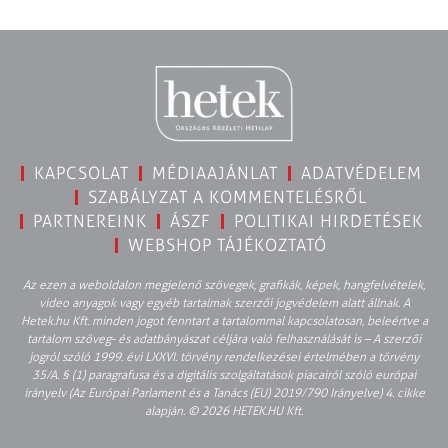
KAPCSOLAT
MÉDIAAJÁNLAT
ADATVÉDELEM
SZABÁLYZAT A KOMMENTELÉSRŐL
PARTNEREINK
ÁSZF
POLITIKAI HIRDETÉSEK
WEBSHOP TÁJÉKOZTATÓ
Az ezen a weboldalon megjelenő szövegek, grafikák, képek, hangfelvételek,
video anyagok vagy egyéb tartalmak szerzői jogvédelem alatt állnak. A
Hetek.hu Kft. minden jogot fenntart a tartalommal kapcsolatosan, beleértve a
tartalom szöveg- és adatbányászat céljára való felhasználását is – A szerzői
jogról szóló 1999. évi LXXVI. törvény rendelkezései értelmében a törvény
35/A. § (1) paragrafusa és a digitális szolgáltatások piacairól szóló európai
irányelv (Az Európai Parlament és a Tanács (EU) 2019/790 Irányelve) 4. cikke
alapján. © 2026 HETEK.HU Kft.