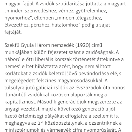
magyar fajjal. A zsidók szolidaritása juttatta a magyart
„minden szenvedéshez, vérhez, gyötrelemhez,
nyomorhoz”, ellenben „minden lélegzethez,
élvezethez, pénzhez, hatalomhoz” pedig a saját
fajtáját.
Szekfű Gyula Három nemzedék (1920) című
munkájában külön fejezetet szánt a zsidóságnak. A
háború előtti liberális korszak történetét áttekintve a
nemesi elitet hibáztatta azért, hogy nem állított
korlátokat a zsidók keletről jövő bevándorlása elé, s
megelégedett felszínes magyarosodásukkal. A
túlsúlyra jutó galíciai zsidók az évszázadok óta honos
dunántúli zsidókkal közösen alapozták meg a
kapitalizmust. Második generációjuk megszerezte az
anyagi vezetést, majd a következő generáció a jól
fizető értelmiségi pályákat elfoglalva a szellemit is,
meghagyva az úri középosztálynak, a dzsentriknek a
minisztériumok és vármegyék cifra nyomorúságát. A