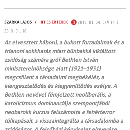
SZARKA LAJOS
/
HIT ÉS ÉRTÉKEK
2013. 01. 04. (XVII/1)
2013. 01. 10.
Az elvesztett háború, a bukott forradalmak és a
trianoni sokkhatás miatt bűnbakká kikiáltott
zsidóság számára gróf Bethlen István
miniszterelnöksége alatt (1921–1931)
megcsillant a társadalmi megbékélés, a
kiengesztelődés és kiegyenlítődés esélye. A
Bethlen nevével fémjelzett neoliberális, a
katolicizmus dominanciája szempontjából
neobarokk kurzus felszámolta a fehérterror
túlkapásait, s visszaintegrálta a társadalomba a
zsidóságot. A felsőházi képviselet elnyerése