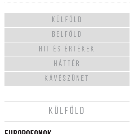
KÜLFÖLD
BELFÖLD
HIT ÉS ÉRTÉKEK
HÁTTÉR
KÁVÉSZÜNET
KÜLFÖLD