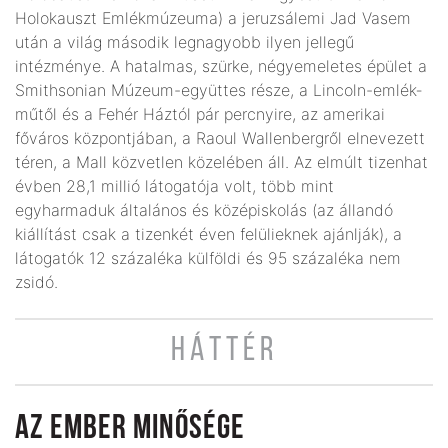
Holokauszt Emlékmúzeuma) a jeruzsálemi Jad Vasem
után a világ második legnagyobb ilyen jellegű
intézménye. A hatalmas, szürke, négyemeletes épület a
Smithsonian Múzeum-együttes része, a Lincoln-emlék­
műtől és a Fehér Háztól pár percnyire, az amerikai
főváros központjában, a Raoul Wallenbergről elnevezett
téren, a Mall közvetlen közelében áll. Az elmúlt tizenhat
évben 28,1 millió látogatója volt, több mint
egyharmaduk általános és középiskolás (az állandó
kiállítást csak a tizenkét éven felülieknek ajánlják), a
látogatók 12 százaléka külföldi és 95 százaléka nem
zsidó.
HÁTTÉR
AZ EMBER MINŐSÉGE