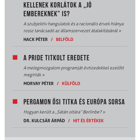
KELLENEK KORLÁTOK A „JÓ
EMBEREKNEK” IS?
A szubjektív hangulatok és a racionális érvek hiánya
rossz tanácsadó az államszervezet átalakításánál
»
HACK PÉTER
/
BELFÖLD
A PRIDE TITKOLT EREDETE
A melegmozgalom programját évtizedekkel ezelőtt
megírták
»
MORVAY PÉTER
/
KÜLFÖLD
PERGAMON ŐSI TITKA ÉS EURÓPA SORSA
Hogyan került a „Sátán oltára” Berlinbe?
»
DR. KULCSÁR ÁRPÁD
/
HIT ÉS ÉRTÉKEK