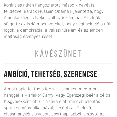
Koránt és ritkán hangoztatott második nevét is
felidézve, Barack Hussein Obama kijelentette, hogy
Amerika közös elveket vall az iszlámmal. Az elnök
sürgette az iszlám nemzeteket, hogy segítsék elő a női
jogok, a demokrácia, a vallási türelem és az emberi
méltóság érvényesülését.
KÁVÉSZÜNET
AMBÍCIÓ, TEHETSÉG, SZERENCSE
A mai napig fel tudja idézni – akár kommentátori
hanggal is – amikor Darnyi vagy Egerszegi beér a célba.
Kisgyerekként ott ült a tévé előtt minden jelen­tős
sportesemény alkalmával, később a kötelező
olvasmányként olvasott sportnapilapból is szívta az