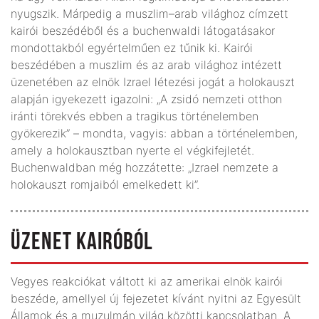
nyugszik. Márpedig a muszlim–arab világhoz címzett
kairói beszédéből és a buchenwaldi látogatásakor
mondottakból egyértelműen ez tűnik ki. Kairói
beszédében a muszlim és az arab világhoz intézett
üzenetében az elnök Izrael létezési jogát a holokauszt
alapján igyekezett igazolni: „A zsidó nemzeti otthon
iránti törekvés ebben a tragikus történelemben
gyökerezik” – mondta, vagyis: abban a történelemben,
amely a holokausztban nyerte el végkifejletét.
Buchenwaldban még hozzátette: „Izrael nemzete a
holokauszt romjaiból emelkedett ki”.
ÜZENET KAIRÓBÓL
Vegyes reakciókat váltott ki az amerikai elnök kairói
beszéde, amellyel új fejezetet kívánt nyitni az Egyesült
Államok és a muzulmán világ közötti kapcsolatban. A