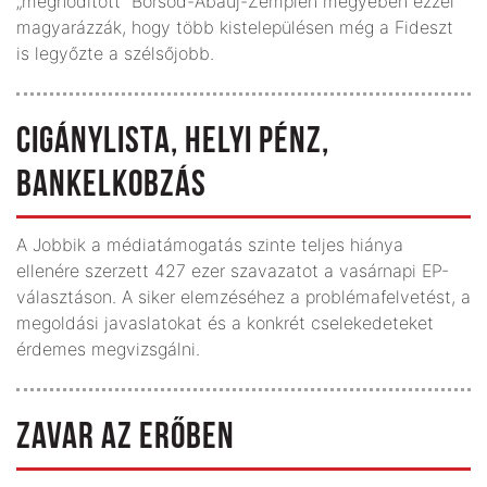
„meghódított” Borsod-Abaúj-Zemplén megyében ezzel
magyarázzák, hogy több kistelepülésen még a Fideszt
is legyőzte a szélsőjobb.
CIGÁNYLISTA, HELYI PÉNZ,
BANKELKOBZÁS
A Jobbik a médiatámogatás szinte teljes hiánya
ellenére szerzett 427 ezer szavazatot a vasárnapi EP-
választáson. A siker elemzéséhez a problémafelvetést, a
megoldási javaslatokat és a konkrét cselekedeteket
érdemes megvizsgálni.
ZAVAR AZ ERŐBEN