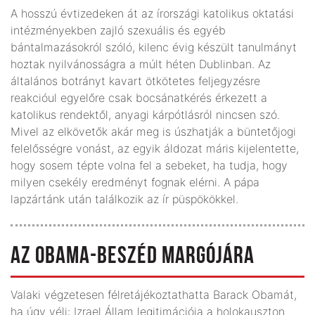
A hosszú évtizedeken át az írországi katolikus oktatási
intézményekben zajló szexuális és egyéb
bántalmazásokról szóló, kilenc évig készült tanulmányt
hoztak nyilvánosságra a múlt héten Dublinban. Az
általános botrányt kavart ötkötetes feljegyzésre
reakcióul egyelőre csak bocsánatkérés érkezett a
katolikus rendektől, anyagi kárpótlásról nincsen szó.
Mivel az elkövetők akár meg is úszhatják a büntetőjogi
felelősségre vonást, az egyik áldozat máris kijelentette,
hogy sosem tépte volna fel a sebeket, ha tudja, hogy
milyen csekély eredményt fognak elérni. A pápa
lapzártánk után találkozik az ír püspökökkel.
AZ OBAMA-BESZÉD MARGÓJÁRA
Valaki végzetesen félretájékoztathatta Barack Obamát,
ha úgy véli: Izrael Állam legitimációja a holokauszton