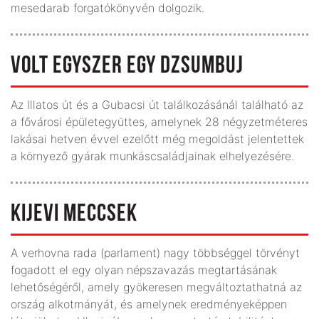
mesedarab forgatókönyvén dolgozik.
VOLT EGYSZER EGY DZSUMBUJ
Az Illatos út és a Gubacsi út találkozásánál található az
a fővárosi épületegyüttes, amelynek 28 négyzetméteres
lakásai hetven évvel ezelőtt még megoldást jelentettek
a környező gyárak munkáscsaládjainak elhelyezésére.
KIJEVI MECCSEK
A verhovna rada (parlament) nagy többséggel törvényt
fogadott el egy olyan népszavazás megtartásának
lehetőségéről, amely gyökeresen megváltoztathatná az
ország al­kot­mányát, és amelynek eredményeképpen