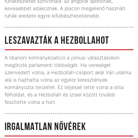
ruhakészletek színvonala: az angolok spórolnak,
kevesebbet adakoznak. A piacon megjelenő használt
ruhák eredete egyre kifürkészhetetlenebb.
LESZAVAZTÁK A HEZBOLLAHOT
A libanoni kormánykoalíció a júniusi választásokon
megőrizte parlamenti többségét. Ha vereséget
szenvedett volna, a Hezbollah-csoport akár Irán uralma
alá is hajthatta volna az egykor keresztények
kormányozta területet. Ez teljessé tette volna a síita
félholdat, és a Hezbollah és Izrael között tovább
feszítette volna a húrt.
IRGALMATLAN NŐVÉREK