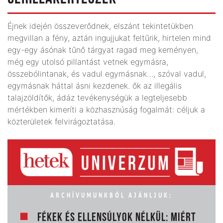
Éjnek idején összeverődnek, elszánt tekintetükben
megvillan a fény, aztán ingujjukat feltűrik, hirtelen mind
egy-egy ásónak tűnő tárgyat ragad meg keményen,
még egy utolsó pillantást vetnek egymásra,
összebólintanak, és vadul egymásnak…, szóval vadul,
egymásnak háttal ásni kezdenek. ők az illegális
talajzöldítők, ádáz tevékenységük a legteljesebb
mértékben kimeríti a közhasznúság fogalmát: céljuk a
közterületek felvirágoztatása.
ARCHÍVUMUNKBÓL AJÁNLJUK:
FÉKEK ÉS ELLENSÚLYOK NÉLKÜL: MIÉRT