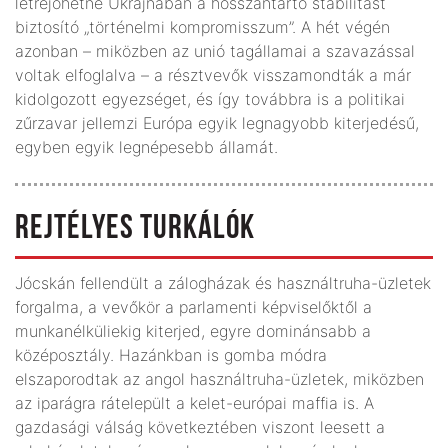
létrejöhetne Ukrajnában a hosszantartó stabilitást
biztosító „történelmi kompromisszum”. A hét végén
azonban – miközben az unió tagállamai a szavazással
voltak elfoglalva – a résztvevők visszamondták a már
kidolgozott egyezséget, és így továbbra is a politikai
zűrzavar jellemzi Európa egyik legnagyobb kiterjedésű,
egyben egyik legnépesebb államát.
REJTÉLYES TURKÁLÓK
Jócskán fellendült a zálogházak és használtruha-üzletek
forgalma, a vevőkör a parlamenti képviselőktől a
munkanélküliekig kiterjed, egyre dominánsabb a
középosztály. Hazánkban is gomba módra
elszaporodtak az angol használtruha-üzletek, miközben
az iparágra rátelepült a kelet-európai maffia is. A
gazdasági válság következtében viszont leesett a