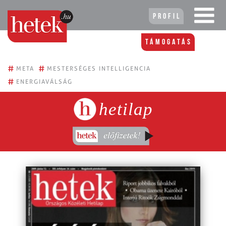
Profil
Támogatás
#
#
META
MESTERSÉGES INTELLIGENCIA
#
ENERGIAVÁLSÁG
hetilap