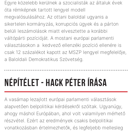
Egyre közelebb kerülnek a szocialisták az általuk évek
óta rémképnek tartott lengyel modell
megvalósulásához. Az ottani baloldal ugyanis a
sikertelen kormányzás, korrupciós ügyek és a párton
belüli leszámolások miatt elvesztette a korábbi
váltópárti pozícióját. A mostani európai parlamenti
választásokon a kedvező ellenzéki pozíció ellenére is
csak 12 százalékot kapott az MSZP lengyel megfelelője,
a Baloldali Demokratikus Szövetség.
NÉPÍTÉLET - HACK PÉTER ÍRÁSA
A vasárnap lezajlott európai parlamenti választások
alapvetően belpolitikai kérdésekről szóltak. Ugyanúgy,
ahogy máshol Európában, ahol volt valamilyen mérhető
részvétel. Ezért az eredmények csakis belpolitikai
vonatkozásban értelmezhetők, és legfeljebb mellesleg