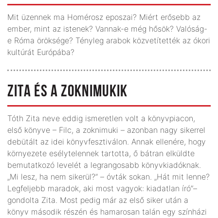
Mit üzennek ma Homérosz eposzai? Miért erősebb az
ember, mint az istenek? Vannak-e még hősök? Valóság-
e Róma öröksége? Tényleg arabok közvetítették az ókori
kultúrát Európába?
ZITA ÉS A ZOKNIMUKIK
Tóth Zita neve eddig ismeretlen volt a könyvpiacon,
első könyve – Filc, a zoknimuki – azonban nagy sikerrel
debütált az idei könyvfesztiválon. Annak ellenére, hogy
környezete esélytelennek tartotta, ő bátran elküldte
bemutatkozó levelét a legrangosabb könyvkiadóknak.
„Mi lesz, ha nem sikerül?” – óvták sokan. „Hát mit lenne?
Legfeljebb maradok, aki most vagyok: kiadatlan író”–
gondolta Zita. Most pedig már az első siker után a
könyv második részén és hamarosan talán egy színházi