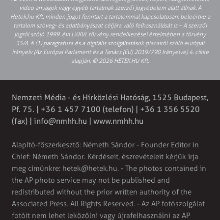
video anyagok vagy egyéb tartalmak szerzői jogvédelem alatt állnak. A
Hetek.hu Kft. minden jogot fenntart a tartalommal kapcsolatosan, beleértve a
tartalom szöveg- és adatbányászat céljára való felhasználását is – A szerzői
jogról szóló 1999. évi LXXVI. törvény rendelkezései értelmében a törvény
35/A. § (1) paragrafusa és a digitális szolgáltatások piacairól szóló európai
irányelv (Az Európai Parlament és a Tanács (EU) 2019/790 Irányelve) 4. cikke
alapján. © 2026 HETEK.HU Kft.
Nemzeti Média - és Hírközlési Hatóság, 1525 Budapest,
Pf. 75. | +36 1 457 7100 (telefon) | +36 1 356 5520
(fax) |
info@nmhh.hu
| www.nmhh.hu
Alapító-főszerkesztő: Németh Sándor - Founder Editor in
Chief: Németh Sándor. Kérdéseit, észrevételeit kérjük írja
meg címünkre:
hetek@hetek.hu
. - The photos contained in
the AP photo service may not be published and
redistributed without the prior written authority of the
Associated Press. All Rights Reserved. - Az AP fotószolgálat
fotóit nem lehet leközölni vagy újrafelhasználni az AP