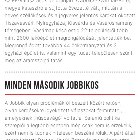
Az EP-választások délutánján Szabolcs-Szatmár-Bereg
megye katasztrófa sújtotta övezetté vált, miután a
heves széllökések és a jégverés jelentős károkat okozott
Tiszavasvári, Nyíregyháza, Kisvárda és Vásárosnamény
térségében. Vasárnap késő estig 22 településről több
mint 2600 lakóépület megrongálódását jelentették be.
Megrongálódott továbbá 44 önkormányzati és 2
egyházi épület is, valamint egy tucat településen szűnt
meg az áramszolgáltatás.
MINDEN MÁSODIK JOBBIKOS
A Jobbik olyan problémákról beszélt közérthetően,
olyan kérdésekre igyekezett válaszokat felmutatni,
amelyeknek „húsbavágó” voltát a főáramú politika
szereplői a legtöbb esetben még csak nem is érzékelik,
ezért nem is tudnak hitelesen beszélni róluk. A párt által