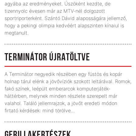
agyába az eredményeket. Úszóként kezdte, de
tizennyolc évesen már az MTV-nél dolgozott
sportriporterként. Szántó Dávid alaposságára jellemző,
hogy a pekingi olimpia kedvéért alapszinten kínaiul is
megtanult.
TERMINÁTOR ÚJRATÖLTVE
A Terminátor negyedik részében egy füstös és kopár
holnap tárul elénk a jövővíziók szokott leltárával. Romok,
fakó színek, leépült emberarcok komputerjáték-
háttérben, melynek minden részlete szerepelt már
valahol. Találó jellemrajzok, a jövőt eredeti módon
firtató kérdések: mind törölve…
GERILLAKERTÉSZEK