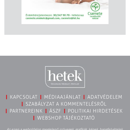
KAPCSOLAT
MÉDIAAJÁNLAT
ADATVÉDELEM
SZABÁLYZAT A KOMMENTELÉSRŐL
PARTNEREINK
ÁSZF
POLITIKAI HIRDETÉSEK
WEBSHOP TÁJÉKOZTATÓ
Az ezen a weboldalon megjelenő szövegek, grafikák, képek, hangfelvételek,