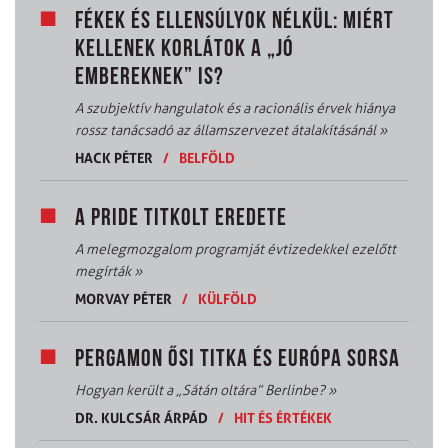
FÉKEK ÉS ELLENSÚLYOK NÉLKÜL: MIÉRT
KELLENEK KORLÁTOK A „JÓ
EMBEREKNEK” IS?
A szubjektív hangulatok és a racionális érvek hiánya
rossz tanácsadó az államszervezet átalakításánál
»
HACK PÉTER
/
BELFÖLD
A PRIDE TITKOLT EREDETE
A melegmozgalom programját évtizedekkel ezelőtt
megírták
»
MORVAY PÉTER
/
KÜLFÖLD
PERGAMON ŐSI TITKA ÉS EURÓPA SORSA
Hogyan került a „Sátán oltára” Berlinbe?
»
DR. KULCSÁR ÁRPÁD
/
HIT ÉS ÉRTÉKEK