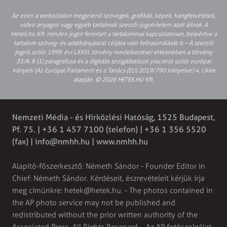
Az ezen a weboldalon megjelenő szövegek, grafikák, képek, hangfelvételek,
video anyagok vagy egyéb tartalmak szerzői jogvédelem alatt állnak. A
Hetek.hu Kft. minden jogot fenntart a tartalommal kapcsolatosan, beleértve a
tartalom szöveg- és adatbányászat céljára való felhasználását is – A szerzői
jogról szóló 1999. évi LXXVI. törvény rendelkezései értelmében a törvény
35/A. § (1) paragrafusa és a digitális szolgáltatások piacairól szóló európai
irányelv (Az Európai Parlament és a Tanács (EU) 2019/790 Irányelve) 4. cikke
alapján. © 2026 HETEK.HU Kft.
Nemzeti Média - és Hírközlési Hatóság, 1525 Budapest,
Pf. 75. | +36 1 457 7100 (telefon) | +36 1 356 5520
(fax) |
info@nmhh.hu
| www.nmhh.hu
Alapító-főszerkesztő: Németh Sándor - Founder Editor in
Chief: Németh Sándor. Kérdéseit, észrevételeit kérjük írja
meg címünkre:
hetek@hetek.hu
. - The photos contained in
the AP photo service may not be published and
redistributed without the prior written authority of the
Associated Press. All Rights Reserved. - Az AP fotószolgálat