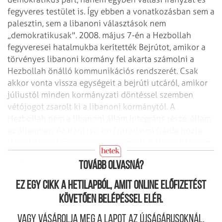
fegyveres testület is. Így ebben a vonatkozásban sem a
palesztin, sem a libanoni választások nem
„demokratikusak". 2008. május 7-én a Hezbollah
fegyveresei hatalmukba kerítették Bejrútot, amikor a
törvényes libanoni kormány fel akarta számolni a
Hezbollah önálló kommunikációs rendszerét. Csak
akkor vonta vissza egységeit a bejrúti utcáról, amikor
júliustól minden kormányzati döntéssel szemben
vétójogot zsarolt ki a libanoni kormánytól. A
Hezbollah nem a libanoni állam integráns része: állam
az államban. Az iráni Iszlám Forradalmi Gárda hozta
létre, látja el fegyverekkel és pénzeli. A Hezbollah Irán
kinyújtott karja a „cédrusok országában".
Tovább olvasná?
Ez egy cikk a hetilapból, amit online előfizetést
követően belépéssel elér.
Vagy vásárolja meg a lapot az újságárusoknál.