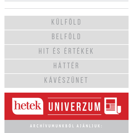
KÜLFÖLD
BELFÖLD
HIT ÉS ÉRTÉKEK
HÁTTÉR
KÁVÉSZÜNET
ARCHÍVUMUNKBÓL AJÁNLJUK: