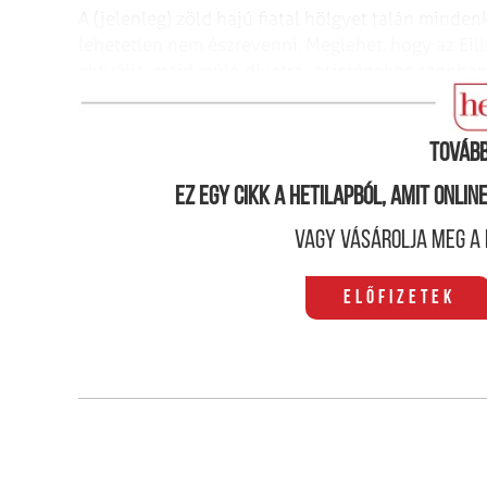
A (jelenleg) zöld hajú fiatal hölgyet talán minden
lehetetlen nem észrevenni. Meglehet, hogy az Eil
aktuális, majd múló divatra,
atiniénekes azonban 
nagyobb lehet, mint az elmúlt évtized ,,jó­kislány
Tovább
Ez egy cikk a hetilapból, amit onli
Vagy vásárolja meg a 
Előfizetek