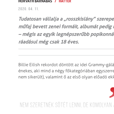
HORVÁTH BARNABÁS
/
HÁTTÉR
2020. 04. 11.
Tudatosan vállalja a „rosszkislány” szerepe
műfaj bevett zenei formáit, albumát pedig 
– mégis az egyik legnépszerűbb popikonná lé
ráadásul még csak 18 éves.
Billie Eilish rekordot döntött az idei Grammy-gálá
énekes, aki mind a négy főkategóriában egyszer
nem sikerült), valamint ő az első olyan előadó ekk
Nem szeretnék sötét lenni, de komolyan 