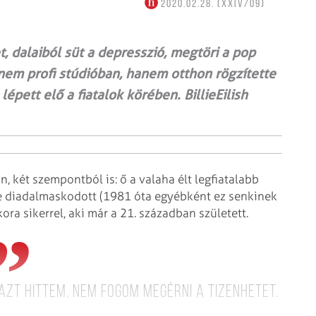
2020.02.28. (XXIV/09)
t, dalaiból süt a depresszió, megtöri a pop
nem profi stúdióban, hanem otthon rögzítette
pett elő a fiatalok körében. BillieEilish
n, két szempontból is: ő a valaha élt legfiatalabb
re diadalmaskodott (1981 óta egyébként ez senkinek
ora sikerrel, aki már a 21. században született.
azt hittem, nem fogom megérni a tizenhetet.