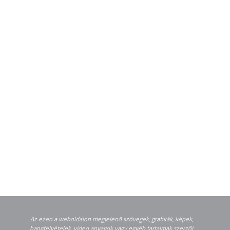
Az ezen a weboldalon megjelenő szövegek, grafikák, képek,
hangfelvételek, video anyagok vagy egyéb tartalmak szerzői