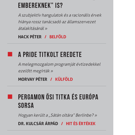
EMBEREKNEK” IS?
A szubjektív hangulatok és a racionális érvek
hiánya rossz tanácsadó az államszervezet
átalakításánál
»
HACK PÉTER
/
BELFÖLD
A PRIDE TITKOLT EREDETE
A melegmozgalom programját évtizedekkel
ezelőtt megírták
»
MORVAY PÉTER
/
KÜLFÖLD
PERGAMON ŐSI TITKA ÉS EURÓPA
SORSA
Hogyan került a „Sátán oltára” Berlinbe?
»
DR. KULCSÁR ÁRPÁD
/
HIT ÉS ÉRTÉKEK