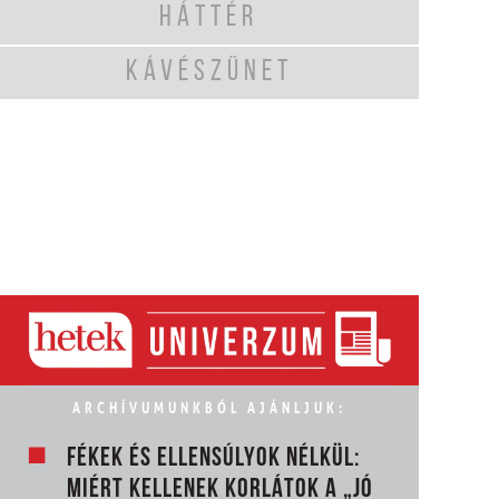
HÁTTÉR
KÁVÉSZÜNET
ARCHÍVUMUNKBÓL AJÁNLJUK:
FÉKEK ÉS ELLENSÚLYOK NÉLKÜL:
MIÉRT KELLENEK KORLÁTOK A „JÓ