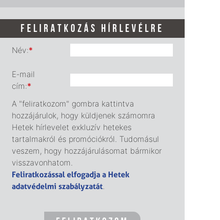
FELIRATKOZÁS HÍRLEVÉLRE
Név:
*
E-mail
cím:
*
A "feliratkozom" gombra kattintva
hozzájárulok, hogy küldjenek számomra
Hetek hírlevelet exkluzív hetekes
tartalmakról és promóciókról. Tudomásul
veszem, hogy hozzájárulásomat bármikor
visszavonhatom.
Feliratkozással elfogadja a Hetek
adatvédelmi szabályzatát
.