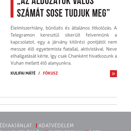
„Az áldozatok valós
számát sose tudjuk meg”
Élelmiszerhiány, bûnözés és általános titkolózás. A
Telegramon keresztül sikerült felvennünk a
kapcsolatot, egy a járvány kitörési pontjától nem
messze élõ egyetemista fiatallal, aktivistával. Neve
elhallgatását kérte, így csak Chanként hivatkozunk a
Vuhan mellett élõ alanyunkra.
KULIFAI MÁTÉ
/
FÓKUSZ
ÉDIAAJÁNLAT
ADATVÉDELEM