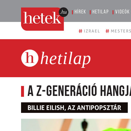
Hírek
Hetilap
Videók
#
#
IZRAEL
MESTERS
hetilap
A Z-generáció hangj
BILLIE EILISH, AZ ANTIPOPSZTÁR