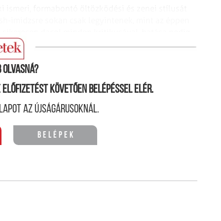
ki ismeri, formabontó öltözködési és zenei stílusát
ish-imidzsre sokan csak legyintenek, mint az éppen
sikeresen dacol minden kritikusával, hatása pedig
” képében tetszelgő popsztároké volt.
 olvasná?
ne előfizetést követően belépéssel elér.
lapot az újságárusoknál.
Belépek