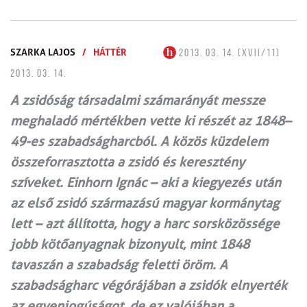
SZARKA LAJOS
/
HÁTTÉR
2013. 03. 14. (XVII/11)
2013. 03. 14.
A zsidóság társadalmi számarányát messze
meghaladó mértékben vette ki részét az 1848–
49-es szabadságharcból. A közös küzdelem
összeforrasztotta a zsidó és keresztény
szíveket. Einhorn Ignác – aki a kiegyezés után
az első zsidó származású magyar kormánytag
lett – azt állította, hogy a harc sorsközössége
jobb kötőanyagnak bizonyult, mint 1848
tavaszán a szabadság feletti öröm. A
szabadságharc végórájában a zsidók elnyerték
az egyenjogúságot, de ez valójában a