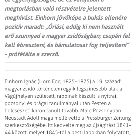
megtorlásban való részvételre jelentett
meghívást. Einhorn jövőképe a bukás ellenére
pozitív maradt: „Óriási, eddig ki nem használt
erő szunnyad a magyar zsidóságban; csupán fel
kell ébreszteni, és bámulatosat fog teljesíteni”
- prófétálta a szerző.
Einhorn Ignác (Horn Ede, 1825–1875) a 19. századi
magyar zsidó történelem egyik legszínesebb alakja.
Vágújhelyen született, rabbinak készült, s nyitrai,
pozsonyi és prágai tanulmányai után Pesten a
bölcsészeti karon tanult tovább. Majd Pozsonyban
Neustadt Adolf maga mellé vette a Pressburger Zeitung
szerkesztőségébe. Itt kedvelte meg az újságírást 1841–
44 között, melyet 1845-től a pesti lapokban folytatott,