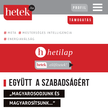
Profil
Támogatás
#
#
META
MESTERSÉGES INTELLIGENCIA
#
ENERGIAVÁLSÁG
hetilap
Együtt a szabadságért
„MAGYAROSODJUNK ÉS
MAGYAROSÍTSUNK…”