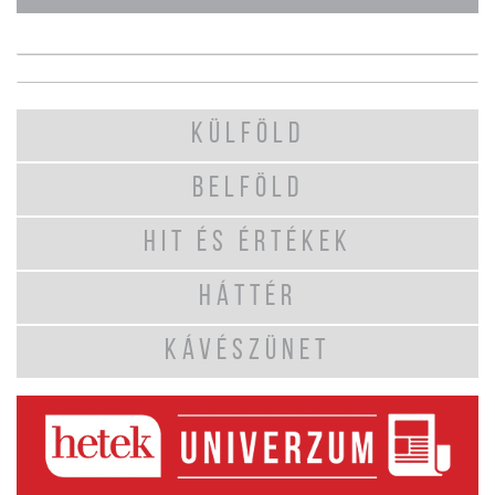
KÜLFÖLD
BELFÖLD
HIT ÉS ÉRTÉKEK
HÁTTÉR
KÁVÉSZÜNET