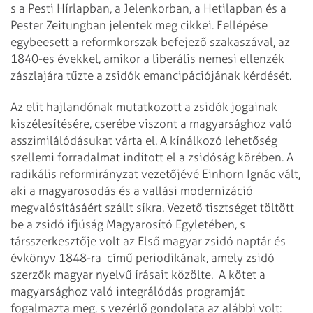
s a Pesti Hírlapban, a Jelenkorban, a Hetilapban és a
Pester Zeitungban jelentek meg cikkei. Fellépése
egybeesett a reformkorszak befejező szakaszával, az
1840-es évekkel, amikor a liberális nemesi ellenzék
zászlajára tűzte a zsidók emancipációjának kérdését.
Az elit hajlandónak mutatkozott a zsidók jogainak
kiszélesítésére, cserébe viszont a magyarsághoz való
asszimilálódásukat várta el. A kínálkozó lehetőség
szellemi forradalmat indított el a zsidóság körében. A
radikális reformirányzat vezetőjévé Einhorn Ignác vált,
aki a magyarosodás és a vallási modernizáció
megvalósításáért szállt síkra. Vezető tisztséget töltött
be a zsidó ifjúság Magyarosító Egyletében, s
társszerkesztője volt az Első magyar zsidó naptár és
évkönyv 1848-ra című periodikának, amely zsidó
szerzők magyar nyelvű írásait közölte. A kötet a
magyarsághoz való integrálódás programját
fogalmazta meg, s vezérlő gondolata az alábbi volt: