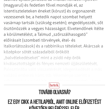
(magyarul) és fedetlen fővel mondják el, az
istentiszteleteken éneket (kórust) és orgonazenét
vezessenek be, a hetedik napot szombat helyett
vasárnap tartsák (szükség esetén); engedélyezzék, sőt
ösztönözzék a vegyes házasságot. Elvetendőnek ítélte
a körülmetélést, a Talmud „szőrszálhasogató”
előírásait (szombati törvények, étel- és
italkorlátozások) és a rabbinikus tételeket. Akárcsak a
középkor sötét századaiból örökölt
„balvélekedéseket” mint a zsidó nép örök
kiválasztottságát és fényes nemzeti újjászületését,
Palesztinába való visszatérését, idegenkedését a más
vallású emberek iránt, stb. Véleménye szerint a
reformokkal a zsidó hit- és erkölcstan eredeti – Isten
által Mózesnek kinyilvánított – tisztasága állna helyre.
Tovább olvasná?
Ez egy cikk a hetilapból, amit online előfizetést