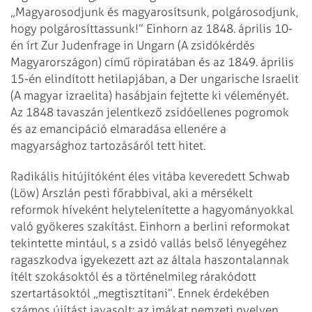
„Magyarosodjunk és magyarosítsunk, polgárosodjunk,
hogy polgárosíttassunk!” Einhorn az 1848. április 10-
én írt Zur Judenfrage in Ungarn (A zsidókérdés
Magyarországon) című röpiratában és az 1849. április
15-én elindított hetilapjában, a Der ungarische Israelit
(A magyar izraelita) hasábjain fejtette ki véleményét.
Az 1848 tavaszán jelentkező zsidóellenes pogromok
és az emancipáció elmaradása ellenére a
magyarsághoz tartozásáról tett hitet.
Radikális hitújítóként éles vitába keveredett Schwab
(Löw) Arszlán pesti főrabbival, aki a mérsékelt
reformok híveként helytelenítette a hagyományokkal
való gyökeres szakítást. Einhorn a berlini reformokat
tekintette mintául, s a zsidó vallás belső lényegéhez
ragaszkodva igyekezett azt az általa haszontalannak
ítélt szokásoktól és a történelmileg rárakódott
szertartásoktól „megtisztítani”. Ennek érdekében
számos újítást javasolt: az imákat nemzeti nyelven