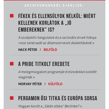
ARCHÍVUMUNKBÓL AJÁNLJUK:
FÉKEK ÉS ELLENSÚLYOK NÉLKÜL: MIÉRT
KELLENEK KORLÁTOK A „JÓ
EMBEREKNEK” IS?
A szubjektív hangulatok és a racionális érvek hiánya
rossz tanácsadó az államszervezet átalakításánál
»
HACK PÉTER
/
BELFÖLD
A PRIDE TITKOLT EREDETE
A melegmozgalom programját évtizedekkel ezelőtt
megírták
»
MORVAY PÉTER
/
KÜLFÖLD
PERGAMON ŐSI TITKA ÉS EURÓPA SORSA
Hogyan került a „Sátán oltára” Berlinbe?
»