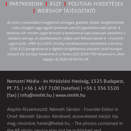
PARTNEREINK
ÁSZF
POLITIKAI HIRDETÉSEK
WEBSHOP TÁJÉKOZTATÓ
Az ezen a weboldalon megjelenő szövegek, grafikák, képek, hangfelvételek,
video anyagok vagy egyéb tartalmak szerzői jogvédelem alatt állnak. A
Hetek.hu Kft. minden jogot fenntart a tartalommal kapcsolatosan, beleértve a
tartalom szöveg- és adatbányászat céljára való felhasználását is – A szerzői
jogról szóló 1999. évi LXXVI. törvény rendelkezései értelmében a törvény
35/A. § (1) paragrafusa és a digitális szolgáltatások piacairól szóló európai
irányelv (Az Európai Parlament és a Tanács (EU) 2019/790 Irányelve) 4. cikke
alapján. © 2026 HETEK.HU Kft.
Nemzeti Média - és Hírközlési Hatóság, 1525 Budapest,
Pf. 75. | +36 1 457 7100 (telefon) | +36 1 356 5520
(fax) |
info@nmhh.hu
| www.nmhh.hu
Alapító-főszerkesztő: Németh Sándor - Founder Editor in
Chief: Németh Sándor. Kérdéseit, észrevételeit kérjük írja
meg címünkre:
hetek@hetek.hu
. - The photos contained in
the AP photo service may not be published and