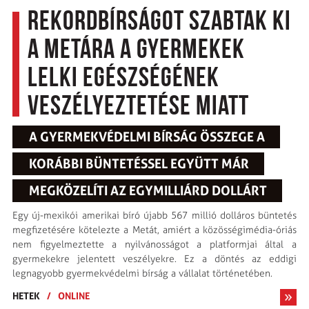
Rekordbírságot szabtak ki
a Metára a gyermekek
lelki egészségének
veszélyeztetése miatt
A GYERMEKVÉDELMI BÍRSÁG ÖSSZEGE A
KORÁBBI BÜNTETÉSSEL EGYÜTT MÁR
MEGKÖZELÍTI AZ EGYMILLIÁRD DOLLÁRT
Egy új-mexikói amerikai bíró újabb 567 millió dolláros büntetés
megfizetésére kötelezte a Metát, amiért a közösségimédia-óriás
nem figyelmeztette a nyilvánosságot a platformjai által a
gyermekekre jelentett veszélyekre. Ez a döntés az eddigi
legnagyobb gyermekvédelmi bírság a vállalat történetében.
HETEK
/
ONLINE