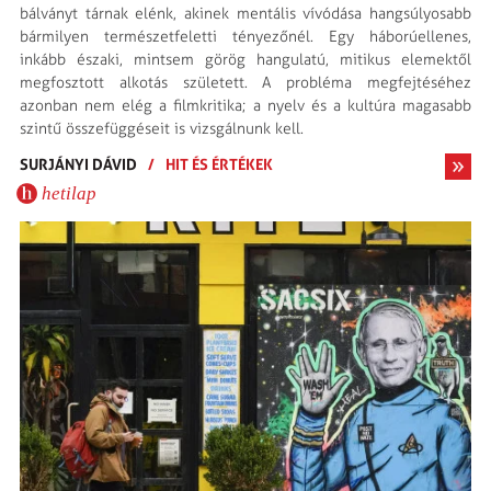
bálványt tárnak elénk, akinek mentális vívódása hangsúlyo­sabb
bármilyen természet­feletti tényezőnél. Egy háborúellenes,
inkább északi, mintsem görög hangulatú, mitikus elemektől
megfosztott alkotás született. A probléma megfejtésé­hez
azonban nem elég a film­kritika; a nyelv és a kultúra magasabb
szintű össze­függéseit is vizsgálnunk kell.
SURJÁNYI DÁVID
/
HIT ÉS ÉRTÉKEK
hetilap