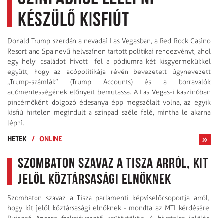
készülő kisfiút
Donald Trump szerdán a nevadai Las Vegasban, a Red Rock Casino
Resort and Spa nevű helyszínen tartott politikai rendezvényt, ahol
egy helyi családot hívott fel a pódiumra két kisgyermekükkel
együtt, hogy az adópolitikája révén bevezetett úgynevezett
„Trump-számlák” (Trump Accounts) és a borravalók
adómentességének előnyeit bemutassa. A Las Vegas-i kaszinóban
pincérnőként dolgozó édesanya épp megszólalt volna, az egyik
kisfiú hirtelen megindult a színpad széle felé, mintha le akarna
lépni.
HETEK
/
ONLINE
Szombaton szavaz a Tisza arról, kit
jelöl köztársasági elnöknek
Szombaton szavaz a Tisza parlamenti képviselőcsoportja arról,
hogy kit jelöl köztársasági elnöknek - mondta az MTI kérdésére