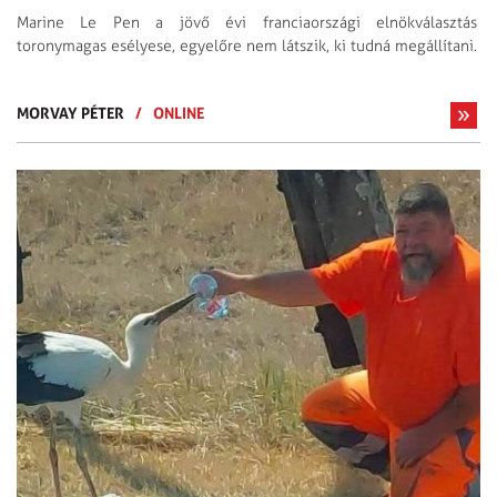
Marine Le Pen a jövő évi franciaországi elnökválasztás
toronymagas esélyese, egyelőre nem látszik, ki tudná megállítani.
MORVAY PÉTER
/
ONLINE