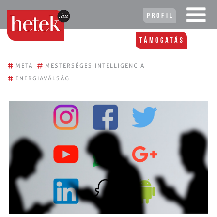
Profil
Támogatás
#
#
META
MESTERSÉGES INTELLIGENCIA
#
ENERGIAVÁLSÁG