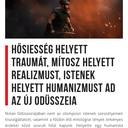
Hősiesség helyett
traumát, mítosz helyett
realizmust, istenek
helyett humanizmust ad
az új Odüsszeia
Nolan Odüsszeiájában nem az olümposzi istenek szeszélyeinek
kiszolgáltatott, valamint a földön élő mitológiai lények önkényes
érdekei közé szorult hőst kapunk. Helyette egy humanista