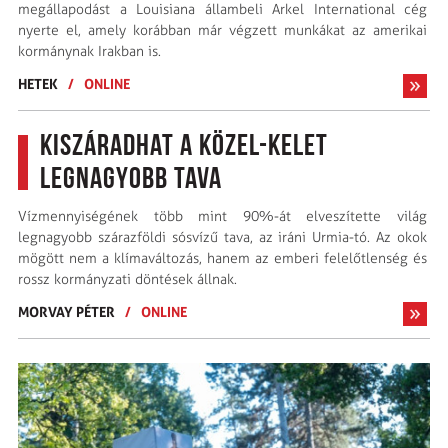
megállapodást a Louisiana állambeli Arkel International cég
nyerte el, amely korábban már végzett munkákat az amerikai
kormánynak Irakban is.
HETEK
/
ONLINE
Kiszáradhat a Közel-Kelet
legnagyobb tava
Vízmennyiségének több mint 90%-át elveszítette világ
legnagyobb szárazföldi sósvízű tava, az iráni Urmia-tó. Az okok
mögött nem a klímaváltozás, hanem az emberi felelőtlenség és
rossz kormányzati döntések állnak.
MORVAY PÉTER
/
ONLINE