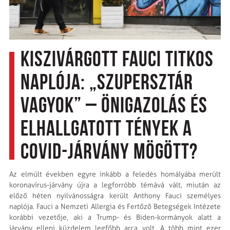
Kiszivárgott Fauci titkos
naplója: „Szupersztár
vagyok” – Önigazolás és
elhallgatott tények a
Covid-járvány mögött?
Az elmúlt években egyre inkább a feledés homályába merült
koronavírus-járvány újra a legforróbb témává vált, miután az
előző héten nyilvánosságra került Anthony Fauci személyes
naplója. Fauci a Nemzeti Allergia és Fertőző Betegségek Intézete
korábbi vezetője, aki a Trump- és Biden-kormányok alatt a
járvány elleni küzdelem legfőbb arca volt. A több mint ezer