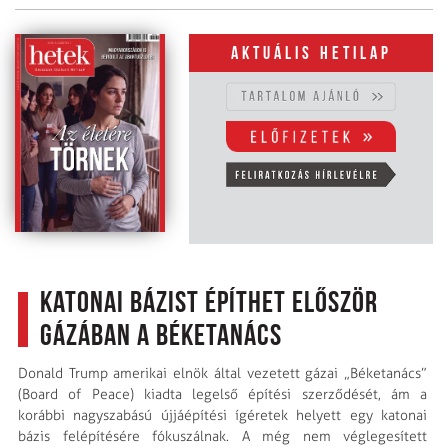
Aktuális hetilap
Katonai bázist építhet először
Gázában a Béketanács
Donald Trump amerikai elnök által vezetett gázai „Béketanács”
(Board of Peace) kiadta legelső építési szerződését, ám a
korábbi nagyszabású újjáépítési ígéretek helyett egy katonai
bázis felépítésére fókuszálnak. A még nem véglegesített