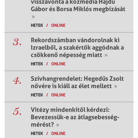
visszavonta a közmédia Hajdú
Gábor és Borsa Miklós megbízását
»
HETEK
/
ONLINE
3.
Rekordszámban vándorolnak ki
Izraelből, a szakértők aggódnak a
csökkenő népesség miatt
»
HETEK
/
ONLINE
4.
Szívhangrendelet: Hegedűs Zsolt
nővére is kiáll az élet mellett
»
HETEK
/
ONLINE
5.
Vitézy mindenkitől kérdezi:
Bevezessük-e az átlagsebesség-
mérést?
»
HETEK
/
ONLINE