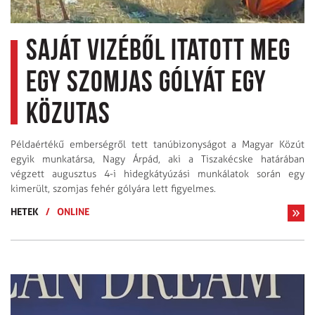
Saját vizéből itatott meg
egy szomjas gólyát egy
közutas
Példaértékű emberségről tett tanúbizonyságot a Magyar Közút
egyik munkatársa, Nagy Árpád, aki a Tiszakécske határában
végzett augusztus 4-i hidegkátyúzási munkálatok során egy
kimerült, szomjas fehér gólyára lett figyelmes.
HETEK
/
ONLINE