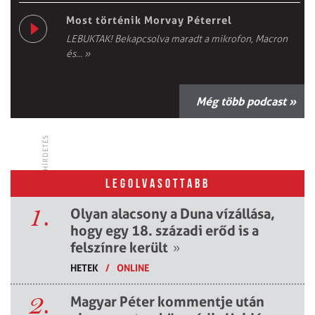
Most történik Morvay Péterrel
LEBUKTAK! Bekapcsolva maradt a mikrofon, Macron
és...
»
Még több podcast »
HÍRDETÉS
LEGOLVASOTTABB
1.
Olyan alacsony a Duna vízállása,
hogy egy 18. századi erőd is a
felszínre került
»
HETEK
/
ONLINE
2.
Magyar Péter kommentje után