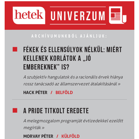
ARCHÍVUMUNKBÓL AJÁNLJUK:
FÉKEK ÉS ELLENSÚLYOK NÉLKÜL: MIÉRT
KELLENEK KORLÁTOK A „JÓ
EMBEREKNEK” IS?
A szubjektív hangulatok és a racionális érvek hiánya
rossz tanácsadó az államszervezet átalakításánál
»
HACK PÉTER
/
BELFÖLD
A PRIDE TITKOLT EREDETE
A melegmozgalom programját évtizedekkel ezelőtt
megírták
»
MORVAY PÉTER
/
KÜLFÖLD