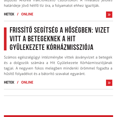
Bujdosó Andrea frakcióvezető csütörtökön. A hivatalos jelölés
határideje jövő hétfő tíz óra, a folyamatot ehhez igazítják.
HETEK
/
ONLINE
Frissítő segítség a hőségben: Vizet
vitt a betegeknek a Hit
Gyülekezete Kórházmissziója
Számos egészségügyi intézménybe vittek ásványvizet a betegek
és a dolgozók számára a Hit Gyülekezete Kórházmissziójának
tagjai. A negyven fokos melegben mindenki örömmel fogadta a
hűsítő folyadékot és a bátorító szavakat egyaránt.
HETEK
/
ONLINE