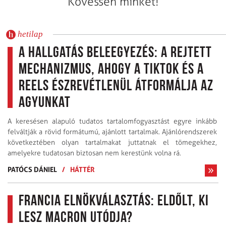
Kövessen minket!
hetilap
A hallgatás beleegyezés: A rejtett
mechanizmus, ahogy a TikTok és a
Reels észrevétlenül átformálja az
agyunkat
A keresésen alapuló tudatos tartalomfogyasztást egyre inkább
felváltják a rövid formátumú, ajánlott tartalmak. Ajánlórendszerek
következtében olyan tartalmakat juttatnak el tömegekhez,
amelyekre tudatosan biztosan nem kerestünk volna rá.
PATÓCS DÁNIEL
/
HÁTTÉR
Francia elnökválasztás: Eldőlt, ki
lesz Macron utódja?