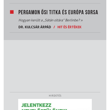
PERGAMON ŐSI TITKA ÉS EURÓPA SORSA
Hogyan került a „Sátán oltára” Berlinbe?
»
DR. KULCSÁR ÁRPÁD
/
HIT ÉS ÉRTÉKEK
HIRDETÉS