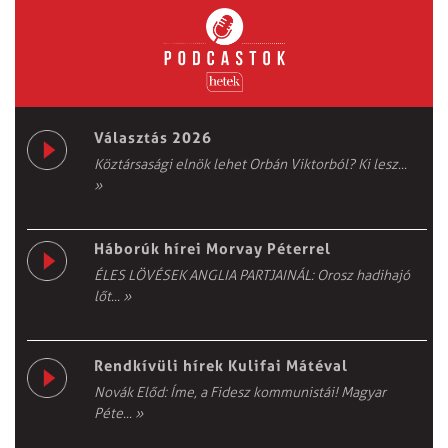
Választás 2026
Köztársasági elnök lehet Orbán Viktorból? Ki lesz...
»
Háborúk hírei Morvay Péterrel
ÉLES LÖVÉSEK ANGLIA PARTJAINÁL: Orosz hadihajó
lőt...
»
Rendkívüli hírek Kulifai Mátéval
Novák Előd: Íme, a Fidesz kommunistái! Magyar
Péte...
»