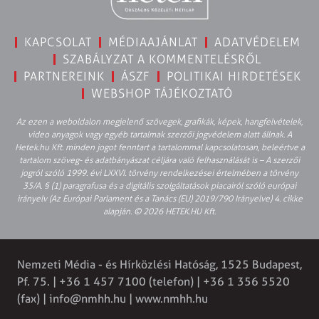
KAPCSOLAT
MÉDIAAJÁNLAT
ADATVÉDELEM
SZABÁLYZAT A KOMMENTELÉSRŐL
PARTNEREINK
ÁSZF
POLITIKAI HIRDETÉSEK
WEBSHOP TÁJÉKOZTATÓ
Az ezen a weboldalon megjelenő szövegek, grafikák, képek, hangfelvételek,
video anyagok vagy egyéb tartalmak szerzői jogvédelem alatt állnak. A
Hetek.hu Kft. minden jogot fenntart a tartalommal kapcsolatosan, beleértve a
tartalom szöveg- és adatbányászat céljára való felhasználását is – A szerzői
jogról szóló 1999. évi LXXVI. törvény rendelkezései értelmében a törvény
35/A. § (1) paragrafusa és a digitális szolgáltatások piacairól szóló európai
irányelv (Az Európai Parlament és a Tanács (EU) 2019/790 Irányelve) 4. cikke
alapján. © 2026 HETEK.HU Kft.
Nemzeti Média - és Hírközlési Hatóság, 1525 Budapest,
Pf. 75. | +36 1 457 7100 (telefon) | +36 1 356 5520
(fax) |
info@nmhh.hu
| www.nmhh.hu