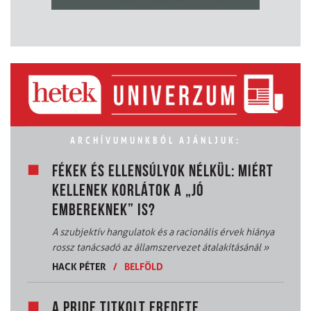
ARCHÍVUMUNKBÓL AJÁNLJUK:
FÉKEK ÉS ELLENSÚLYOK NÉLKÜL: MIÉRT
KELLENEK KORLÁTOK A „JÓ
EMBEREKNEK” IS?
A szubjektív hangulatok és a racionális érvek hiánya
rossz tanácsadó az államszervezet átalakításánál
»
HACK PÉTER
/
BELFÖLD
A PRIDE TITKOLT EREDETE