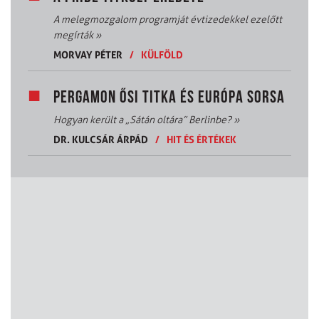
A melegmozgalom programját évtizedekkel ezelőtt
megírták
»
MORVAY PÉTER
/
KÜLFÖLD
PERGAMON ŐSI TITKA ÉS EURÓPA SORSA
Hogyan került a „Sátán oltára” Berlinbe?
»
DR. KULCSÁR ÁRPÁD
/
HIT ÉS ÉRTÉKEK