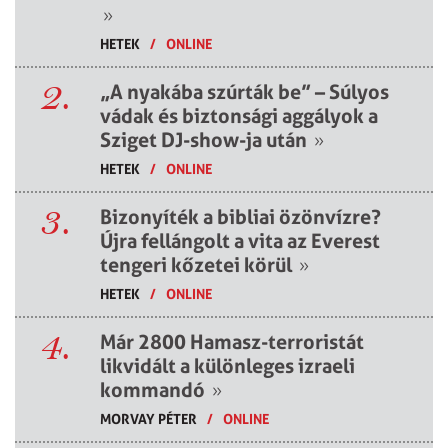
»
HETEK
/
ONLINE
2.
„A nyakába szúrták be” – Súlyos
vádak és biztonsági aggályok a
Sziget DJ-show-ja után
»
HETEK
/
ONLINE
3.
Bizonyíték a bibliai özönvízre?
Újra fellángolt a vita az Everest
tengeri kőzetei körül
»
HETEK
/
ONLINE
4.
Már 2800 Hamasz-terroristát
likvidált a különleges izraeli
kommandó
»
MORVAY PÉTER
/
ONLINE