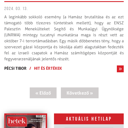
2024. 03. 13.
A leginkább sokkoló esemény (a Hamász brutalitása és az ezt
támogató több tízezres tüntetések mellett), hogy az ENSZ
Palesztin Menekülteket Segítő és Munkaügyi Ügy­nöksége
(UNRWA) mintegy tucatnyi munkatársa maga is részt vett az
október 7-i terrortámadásban. Egy másik döbbenetes tény, hogy a
szervezet gázai központja és iskolája alatti alagutakban fedezték
fel az izraeli csapatok a Hamász számítógépes központját és
fegyverarzenáljának jelentős részét.
PÉCSI TIBOR
/
HIT ÉS ÉRTÉKEK
« Előző
Következő »
Aktuális hetilap