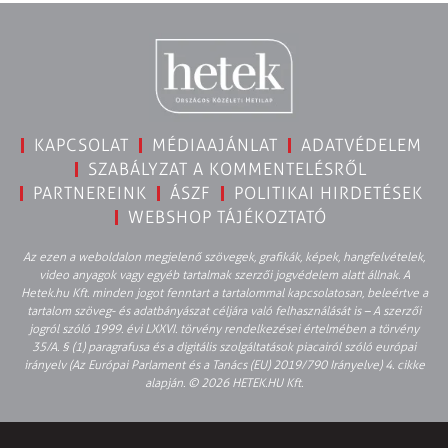
KAPCSOLAT
MÉDIAAJÁNLAT
ADATVÉDELEM
SZABÁLYZAT A KOMMENTELÉSRŐL
PARTNEREINK
ÁSZF
POLITIKAI HIRDETÉSEK
WEBSHOP TÁJÉKOZTATÓ
Az ezen a weboldalon megjelenő szövegek, grafikák, képek, hangfelvételek,
video anyagok vagy egyéb tartalmak szerzői jogvédelem alatt állnak. A
Hetek.hu Kft. minden jogot fenntart a tartalommal kapcsolatosan, beleértve a
tartalom szöveg- és adatbányászat céljára való felhasználását is – A szerzői
jogról szóló 1999. évi LXXVI. törvény rendelkezései értelmében a törvény
35/A. § (1) paragrafusa és a digitális szolgáltatások piacairól szóló európai
irányelv (Az Európai Parlament és a Tanács (EU) 2019/790 Irányelve) 4. cikke
alapján. © 2026 HETEK.HU Kft.