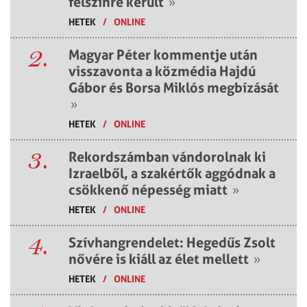
felszínre került
»
HETEK
/
ONLINE
2.
Magyar Péter kommentje után
visszavonta a közmédia Hajdú
Gábor és Borsa Miklós megbízását
»
HETEK
/
ONLINE
3.
Rekordszámban vándorolnak ki
Izraelből, a szakértők aggódnak a
csökkenő népesség miatt
»
HETEK
/
ONLINE
4.
Szívhangrendelet: Hegedűs Zsolt
nővére is kiáll az élet mellett
»
HETEK
/
ONLINE