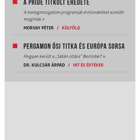
A PRIDE TITKOLT EREDETE
A melegmozgalom programját évtizedekkel ezelőtt
megírták
»
MORVAY PÉTER
/
KÜLFÖLD
PERGAMON ŐSI TITKA ÉS EURÓPA SORSA
Hogyan került a „Sátán oltára” Berlinbe?
»
DR. KULCSÁR ÁRPÁD
/
HIT ÉS ÉRTÉKEK