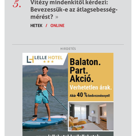
5.
Vitézy mindenkitől kérdezi:
Bevezessük-e az átlagsebesség-
mérést?
»
HETEK
/
ONLINE
HIRDETÉS