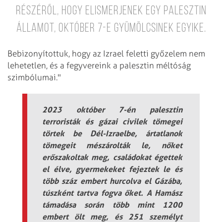
részéről, hogy elismerjenek egy palesztin
államot, október 7-e gyümölcsinek egyike.
Bebizonyítottuk, hogy az Izrael feletti győzelem nem
lehetetlen, és a fegyvereink a palesztin méltóság
szimbólumai."
2023 október 7-én palesztin
terroristák és gázai civilek tömegei
törtek be Dél-Izraelbe, ártatlanok
tömegeit mészárolták le, nőket
erőszakoltak meg, családokat égettek
el élve, gyermekeket fejeztek le és
több száz embert hurcolva el Gázába,
túszként tartva fogva őket. A Hamász
támadása során több mint 1200
embert ölt meg, és 251 személyt