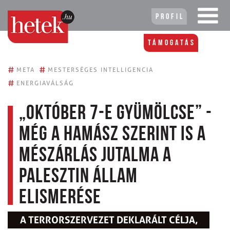
Profil
Támogatás
#
#
META
MESTERSÉGES INTELLIGENCIA
#
ENERGIAVÁLSÁG
„Október 7-e gyümölcse” -
még a Hamász szerint is a
mészárlás jutalma a
palesztin állam
elismerése
A TERRORSZERVEZET DEKLARÁLT CÉLJA,