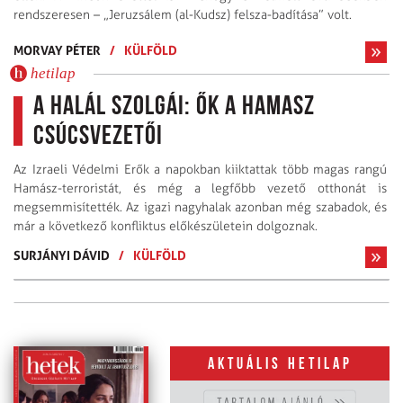
rendszeresen – „Jeruzsálem (al-Kudsz) felsza-badítása” volt.
MORVAY PÉTER
/
KÜLFÖLD
hetilap
A halál szolgái: ők a Hamasz
csúcsvezetői
Az Izraeli Védelmi Erők a napokban kiiktattak több magas rangú
Hamász-terroristát, és még a legfőbb vezető otthonát is
megsemmisítették. Az igazi nagyhalak azonban még szabadok, és
már a következő konfliktus előkészületein dolgoznak.
SURJÁNYI DÁVID
/
KÜLFÖLD
Aktuális hetilap