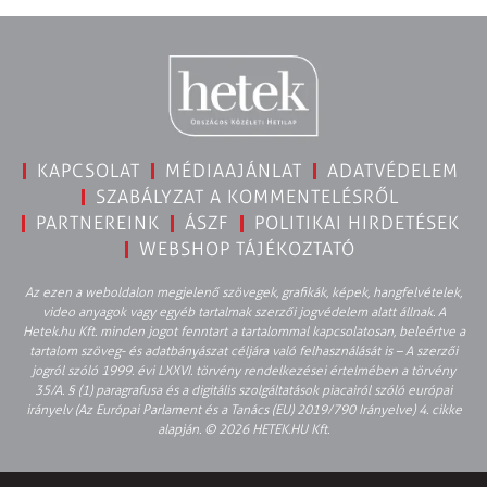
KAPCSOLAT
MÉDIAAJÁNLAT
ADATVÉDELEM
SZABÁLYZAT A KOMMENTELÉSRŐL
PARTNEREINK
ÁSZF
POLITIKAI HIRDETÉSEK
WEBSHOP TÁJÉKOZTATÓ
Az ezen a weboldalon megjelenő szövegek, grafikák, képek, hangfelvételek,
video anyagok vagy egyéb tartalmak szerzői jogvédelem alatt állnak. A
Hetek.hu Kft. minden jogot fenntart a tartalommal kapcsolatosan, beleértve a
tartalom szöveg- és adatbányászat céljára való felhasználását is – A szerzői
jogról szóló 1999. évi LXXVI. törvény rendelkezései értelmében a törvény
35/A. § (1) paragrafusa és a digitális szolgáltatások piacairól szóló európai
irányelv (Az Európai Parlament és a Tanács (EU) 2019/790 Irányelve) 4. cikke
alapján. © 2026 HETEK.HU Kft.