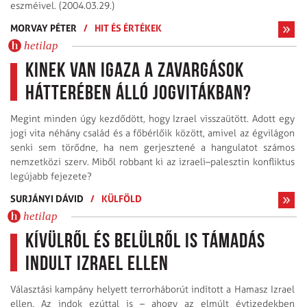
eszméivel. (2004.03.29.)
MORVAY PÉTER
/
HIT ÉS ÉRTÉKEK
hetilap
Kinek van igaza a zavargások
hátterében álló jogvitákban?
Megint minden úgy kezdődött, hogy Izrael visszaütött. Adott egy
jogi vita néhány család és a főbérlőik között, amivel az égvilágon
senki sem törődne, ha nem gerjesztené a hangulatot számos
nemzetközi szerv. Miből robbant ki az izraeli–palesztin konfliktus
legújabb fejezete?
SURJÁNYI DÁVID
/
KÜLFÖLD
hetilap
Kívülről és belülről is támadás
indult Izrael ellen
Választási kampány helyett terrorháborút indított a Hamasz Izrael
ellen. Az indok ezúttal is – ahogy az elmúlt évtizedekben