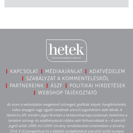
KAPCSOLAT
MÉDIAAJÁNLAT
ADATVÉDELEM
SZABÁLYZAT A KOMMENTELÉSRŐL
PARTNEREINK
ÁSZF
POLITIKAI HIRDETÉSEK
WEBSHOP TÁJÉKOZTATÓ
Az ezen a weboldalon megjelenő szövegek, grafikák, képek, hangfelvételek,
video anyagok vagy egyéb tartalmak szerzői jogvédelem alatt állnak. A
Hetek.hu Kft. minden jogot fenntart a tartalommal kapcsolatosan, beleértve a
tartalom szöveg- és adatbányászat céljára való felhasználását is – A szerzői
jogról szóló 1999. évi LXXVI. törvény rendelkezései értelmében a törvény
35/A. § (1) paragrafusa és a digitális szolgáltatások piacairól szóló európai