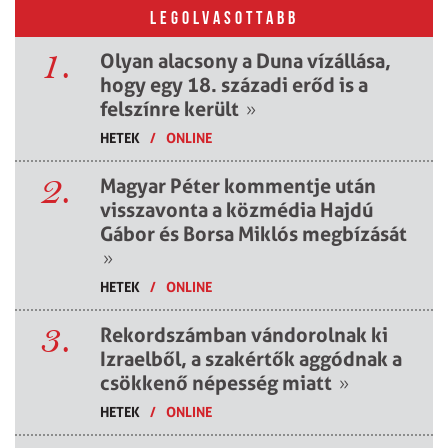
LEGOLVASOTTABB
1.
Olyan alacsony a Duna vízállása,
hogy egy 18. századi erőd is a
felszínre került
»
HETEK
/
ONLINE
2.
Magyar Péter kommentje után
visszavonta a közmédia Hajdú
Gábor és Borsa Miklós megbízását
»
HETEK
/
ONLINE
3.
Rekordszámban vándorolnak ki
Izraelből, a szakértők aggódnak a
csökkenő népesség miatt
»
HETEK
/
ONLINE