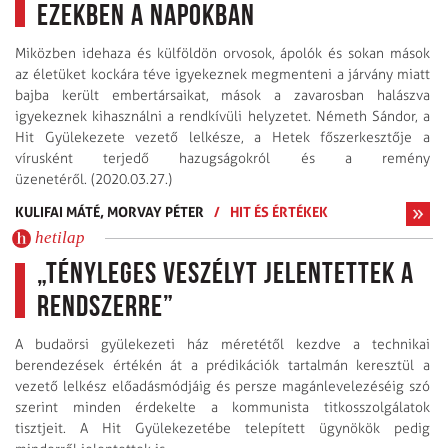
ezekben a napokban
Miközben idehaza és külföldön orvosok, ápolók és sokan mások
az életüket kockára téve igyekeznek megmenteni a járvány miatt
bajba került embertársaikat, mások a zavarosban halászva
igyekeznek kihasználni a rendkívüli helyzetet. Németh Sándor, a
Hit Gyülekezete vezető lelkésze, a Hetek főszerkesztője a
vírusként terjedő hazugságokról és a remény
üzenetéről. (2020.03.27.)
KULIFAI MÁTÉ,
MORVAY PÉTER
/
HIT ÉS ÉRTÉKEK
hetilap
„Tényleges veszélyt jelentettek a
rendszerre”
A budaörsi gyülekezeti ház méretétől kezdve a technikai
berendezések értékén át a prédikációk tartalmán keresztül a
vezető lelkész előadásmódjáig és persze magánlevelezéséig szó
szerint minden érdekelte a kommunista titko­s­szolgálatok
tisztjeit. A Hit Gyülekezetébe telepített ügynökök pedig