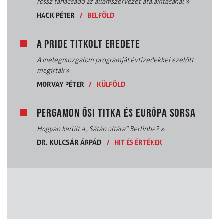
rossz tanácsadó az államszervezet átalakításánál
»
HACK PÉTER
/
BELFÖLD
A PRIDE TITKOLT EREDETE
A melegmozgalom programját évtizedekkel ezelőtt
megírták
»
MORVAY PÉTER
/
KÜLFÖLD
PERGAMON ŐSI TITKA ÉS EURÓPA SORSA
Hogyan került a „Sátán oltára” Berlinbe?
»
DR. KULCSÁR ÁRPÁD
/
HIT ÉS ÉRTÉKEK