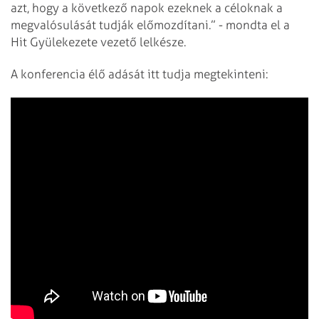
azt, hogy a következő napok ezeknek a céloknak a
megvalósulását tudják előmozdítani.” - mondta el a
Hit Gyülekezete vezető lelkésze.
A konferencia élő adását itt tudja megtekinteni: