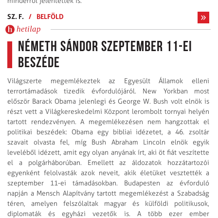
minderről jelentettek is.
SZ. F.
/
BELFÖLD
hetilap
Németh Sándor szeptember 11-ei
beszéde
Világszerte megemlékeztek az Egyesült Államok elleni
terrortámadások tizedik évfordulójáról. New Yorkban most
először Barack Obama jelenlegi és George W. Bush volt elnök is
részt vett a Világkereskedelmi Központ lerombolt tornyai helyén
tartott rendezvényen. A megemlékezésen nem hangzottak el
politikai beszédek: Obama egy bibliai idézetet, a 46. zsoltár
szavait olvasta fel, míg Bush Abraham Lincoln elnök egyik
leveléből idézett, amit egy olyan anyának írt, aki öt fiát veszítette
el a polgárháborúban. Emellett az áldozatok hozzátartozói
egyenként felolvasták azok neveit, akik életüket vesztették a
szeptember 11-ei támadásokban. Budapesten az évforduló
napján a Mensch Alapítvány tartott megemlékezést a Szabadság
téren, amelyen felszólaltak magyar és külföldi politikusok,
diplomaták és egyházi vezetők is. A több ezer ember