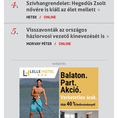
4.
Szívhangrendelet: Hegedűs Zsolt
nővére is kiáll az élet mellett
»
HETEK
/
ONLINE
5.
Visszavonták az országos
háziorvosi vezető kinevezését is
»
MORVAY PÉTER
/
ONLINE
HIRDETÉS