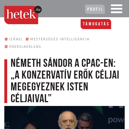
Profil
Támogatás
#
#
IZRAEL
MESTERSÉGES INTELLIGENCIA
#
ENERGIAVÁLSÁG
Németh Sándor a CPAC-en:
„A konzervatív erők céljai
megegyeznek Isten
céljaival”