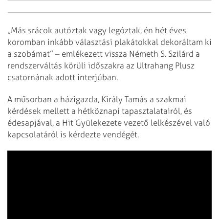
„Más srácok autóztak vagy legóztak, én hét éves
koromban inkább választási plakátokkal dekoráltam ki
a szobámat” – emlékezett vissza Németh S. Szilárd a
rendszerváltás körüli időszakra az Ultrahang Plusz
csatornának adott interjúban.
A műsorban a házigazda, Király Tamás a szakmai
kérdések mellett a hétköznapi tapasztalatairól, és
édesapjával, a Hit Gyülekezete vezető lelkészével való
kapcsolatáról is kérdezte vendégét.