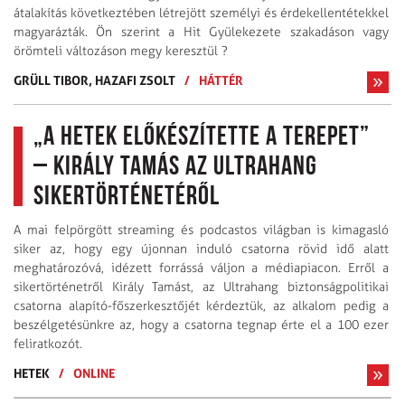
átalakítás következtében létrejött személyi és érdekellentétekkel
magyarázták. Ön szerint a Hit Gyülekezete szakadáson vagy
örömteli változáson megy keresztül ?
GRÜLL TIBOR,
HAZAFI ZSOLT
/
HÁTTÉR
„A Hetek előkészítette a terepet”
– Király Tamás az Ultrahang
sikertörténetéről
A mai felpörgött streaming és podcastos világban is kimagasló
siker az, hogy egy újonnan induló csatorna rövid idő alatt
meghatározóvá, idézett forrássá váljon a médiapiacon. Erről a
sikertörténetről Király Tamást, az Ultrahang biztonságpolitikai
csatorna alapító-főszerkesztőjét kérdeztük, az alkalom pedig a
beszélgetésünkre az, hogy a csatorna tegnap érte el a 100 ezer
feliratkozót.
HETEK
/
ONLINE