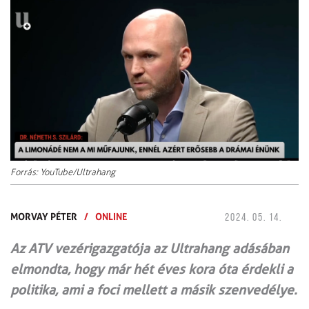
Forrás: YouTube/Ultrahang
MORVAY PÉTER
/
ONLINE
2024. 05. 14.
Az ATV vezérigazgatója az Ultrahang adásában
elmondta, hogy már hét éves kora óta érdekli a
politika, ami a foci mellett a másik szenvedélye.