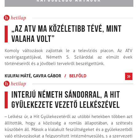
KAPCSOLÓDÓ ANYAGOK
hetilap
„Az ATV ma közéletibb tévé, mint
valaha volt”
Komoly változások zajlottak le a televíziós piacon. Az ATV
vezérigazgatójával, Németh S. Szilárddal az elmúlt évek
történéseiről és a jövőbeli tervekről beszélgettünk.
KULIFAI MÁTÉ,
GAVRA GÁBOR
/
BELFÖLD
hetilap
Interjú Németh Sándorral, a Hit
Gyülekezete vezető lelkészével
– Lelkész úr, a Hit Gyülekezetéről az utóbbi hetekben többen azt
állították, hogy a közösség a romlás állapotában, a szétesés
küszöbén áll. Mások a kialakult feszültségeket és a gyülekezetből
való eltávozásokat a felgyorsított intézményesülés, s a szervezeti