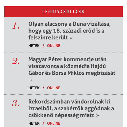
LEGOLVASOTTABB
1.
Olyan alacsony a Duna vízállása,
hogy egy 18. századi erőd is a
felszínre került
»
HETEK
/
ONLINE
2.
Magyar Péter kommentje után
visszavonta a közmédia Hajdú
Gábor és Borsa Miklós megbízását
»
HETEK
/
ONLINE
3.
Rekordszámban vándorolnak ki
Izraelből, a szakértők aggódnak a
csökkenő népesség miatt
»
HETEK
/
ONLINE