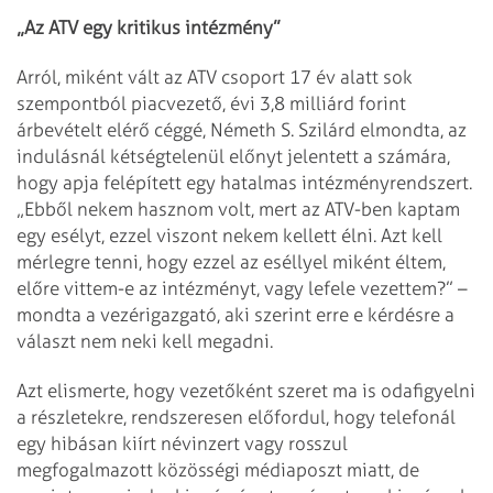
„Az ATV egy kritikus intézmény”
Arról, miként vált az ATV csoport 17 év alatt sok
szempontból piacvezető, évi 3,8 milliárd forint
árbevételt elérő céggé, Németh S. Szilárd elmondta, az
indulásnál kétségtelenül előnyt jelentett a számára,
hogy apja felépített egy hatalmas intézményrendszert.
„Ebből nekem hasznom volt, mert az ATV-ben kaptam
egy esélyt, ezzel viszont nekem kellett élni. Azt kell
mérlegre tenni, hogy ezzel az eséllyel miként éltem,
előre vittem-e az intézményt, vagy lefele vezettem?” –
mondta a vezérigazgató, aki szerint erre e kérdésre a
választ nem neki kell megadni.
Azt elismerte, hogy vezetőként szeret ma is odafigyelni
a részletekre, rendszeresen előfordul, hogy telefonál
egy hibásan kiírt névinzert vagy rosszul
megfogalmazott közösségi médiaposzt miatt, de