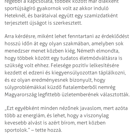
régebbi a kapcsolata, többek között már diákként
sportújságíró gyakornok volt az akkor induló
Heteknél, és barátaival együtt egy szamizdatként
terjesztett újságot is szerkesztett.
Arra kérdésre, miként lehet fenntartani az érdeklődést
hosszú időn át egy olyan szakmában, amelyben sok
menedzser menet közben kiég, Németh elmondta,
hogy többek között egy tudatos életmódváltásra is
szükség volt ehhez. Felesége pozitív lelkesítésére
kezdett el edzeni és kiegyensúlyozottan táplálkozni,
és ez olyan eredményesnek bizonyult, hogy
súlyproblémákkal küzdő fiatalemberből nemrég
Magyarország legfittebb üzletemberének választották.
„Ezt egyébként minden nézőnek javaslom, mert azóta
több az energiám, és lehet, hogy a viszonylag
kevesebb alvást is azért bírom, mert közben
sportolok.” – tette hozzá.