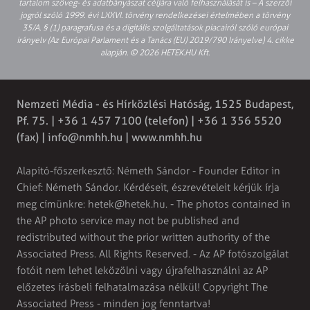
tartalom szöveg- és adatbányászat céljára való felhasználását is – A szerzői
jogról szóló 1999. évi LXXVI. törvény rendelkezései értelmében a törvény
35/A. § (1) paragrafusa és a digitális szolgáltatások piacairól szóló európai
irányelv (Az Európai Parlament és a Tanács (EU) 2019/790 Irányelve) 4. cikke
alapján. © 2026 HETEK.HU Kft.
Nemzeti Média - és Hírközlési Hatóság, 1525 Budapest,
Pf. 75. | +36 1 457 7100 (telefon) | +36 1 356 5520
(fax) |
info@nmhh.hu
| www.nmhh.hu
Alapító-főszerkesztő: Németh Sándor - Founder Editor in
Chief: Németh Sándor. Kérdéseit, észrevételeit kérjük írja
meg címünkre:
hetek@hetek.hu
. - The photos contained in
the AP photo service may not be published and
redistributed without the prior written authority of the
Associated Press. All Rights Reserved. - Az AP fotószolgálat
fotóit nem lehet leközölni vagy újrafelhasználni az AP
előzetes írásbeli felhatalmazása nélkül! Copyright The
Associated Press - minden jog fenntartva!