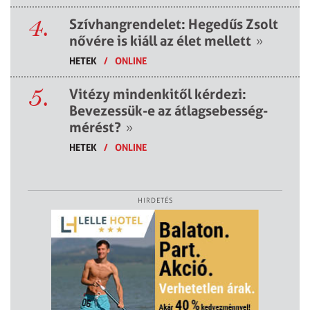
4.
Szívhangrendelet: Hegedűs Zsolt
nővére is kiáll az élet mellett
»
HETEK
/
ONLINE
5.
Vitézy mindenkitől kérdezi:
Bevezessük-e az átlagsebesség-
mérést?
»
HETEK
/
ONLINE
HIRDETÉS