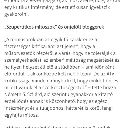
– mondta a vezérigazgató, aki hozzátette, hogy az ATV
egy kritikus intézmény, de ezt etikusan igyekszik
gyakorolni.
„Szupertitkos mítoszok” és önjelölt bloggerek
„A hírműsorokban az egyik fő karakter ez a
tisztességes kritika, ami azt jelenti, hogy a
műsorvezetők részéről elvárás, hogy ne tolerálják a
személyeskedést, az emberi méltóság megsértését és
ha ilyen helyzet áll elő a stúdióban – ami időnként
előfordul –, akkor közbe kell nekik lépni. De az ATV
kritikussága minden irányba kell, hogy működjön, és
mi ezt várjuk el a szerkesztőségektől.” – tette hozzá
Németh S. Szilárd, aki szerint ugyanakkor a kitartó
érdeklődés annak is köszönhető, hogy az egész
intézményt és a tulajdonosi hátterét is körül lengi
egyfajta mítosz.
„Ebben a mítoszépítésben sokan közreműködtek,