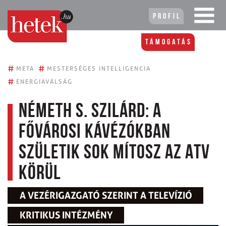
Profil
Támogatás
#
#
META
MESTERSÉGES INTELLIGENCIA
#
ENERGIAVÁLSÁG
Németh S. Szilárd: A
fővárosi kávézókban
születik sok mítosz az ATV
körül
A VEZÉRIGAZGATÓ SZERINT A TELEVÍZIÓ
KRITIKUS INTÉZMÉNY