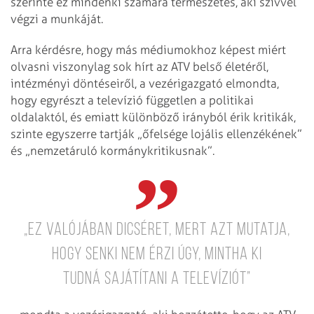
szerinte ez mindenki számára természetes, aki szívvel
végzi a munkáját.
Arra kérdésre, hogy más médiumokhoz képest miért
olvasni viszonylag sok hírt az ATV belső életéről,
intézményi döntéseiről, a vezérigazgató elmondta,
hogy egyrészt a televízió független a politikai
oldalaktól, és emiatt különböző irányból érik kritikák,
szinte egyszerre tartják „őfelsége lojális ellenzékének”
és „nemzetáruló kormánykritikusnak”.
„Ez valójában dicséret, mert azt mutatja,
hogy senki nem érzi Úgy, mintha ki
tudná sajátítani a televíziót”