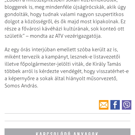
bloggerek is, meg mindenféle újságírócskák, akik úgy
gondolták, hogy tudnak valami nagyon szupertitkos
dolgot a közösségről, és ők majd most kipakolnak. Ez
része a fővárosi kávéházi kultúrának, sok konteó ott
születik” – mondta az ATV vezérigazgatója.
Az egy órás interjúban emellett szóba került az is,
miként tervezik a kampányt, lesznek-e listavezetői
illetve főpolgármester-jelölti viták, de Király Tamás
többek arról is kérdezte vendégét, hogy visszatérhet-e
a képernyőre a sokak által hiányolt műsorvezető,
Somos András.