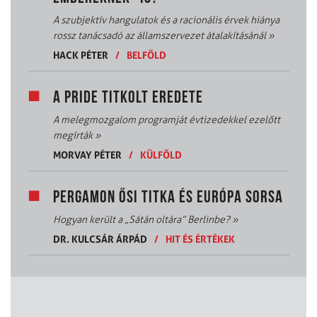
A szubjektív hangulatok és a racionális érvek hiánya
rossz tanácsadó az államszervezet átalakításánál
»
HACK PÉTER
/
BELFÖLD
A PRIDE TITKOLT EREDETE
A melegmozgalom programját évtizedekkel ezelőtt
megírták
»
MORVAY PÉTER
/
KÜLFÖLD
PERGAMON ŐSI TITKA ÉS EURÓPA SORSA
Hogyan került a „Sátán oltára” Berlinbe?
»
DR. KULCSÁR ÁRPÁD
/
HIT ÉS ÉRTÉKEK