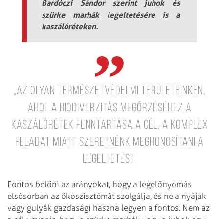
Bardóczi Sándor szerint juhok és
szürke marhák legeltetésére is a
kaszálóréteken.
„Az olyan természetvédelmi területeinken,
ahol a biodiverzitás megőrzéséhez a
kaszálórétek fenntartása a cél, a komplex
feladat miatt szeretnénk meghonosítani a
legeltetést.
Fontos belőni az arányokat, hogy a legelőnyomás
elsősorban az ökoszisztémát szolgálja, és ne a nyájak
vagy gulyák gazdasági haszna legyen a fontos. Nem az