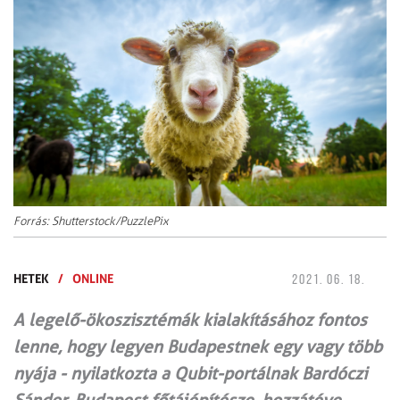
Forrás: Shutterstock/PuzzlePix
HETEK
/
ONLINE
2021. 06. 18.
A legelő-ökoszisztémák kialakításához fontos
lenne, hogy legyen Budapestnek egy vagy több
nyája - nyilatkozta a Qubit-portálnak Bardóczi