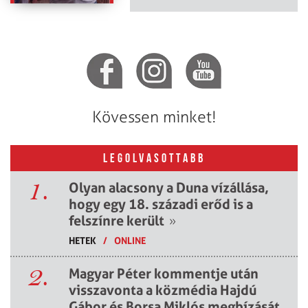
Kövessen minket!
LEGOLVASOTTABB
1.
Olyan alacsony a Duna vízállása,
hogy egy 18. századi erőd is a
felszínre került
»
HETEK
/
ONLINE
2.
Magyar Péter kommentje után
visszavonta a közmédia Hajdú
Gábor és Borsa Miklós megbízását