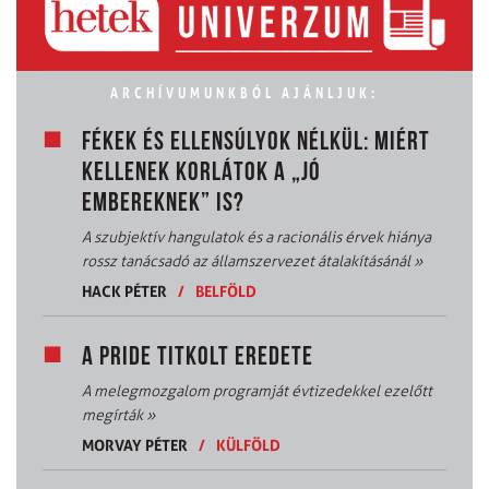
ARCHÍVUMUNKBÓL AJÁNLJUK:
FÉKEK ÉS ELLENSÚLYOK NÉLKÜL: MIÉRT
KELLENEK KORLÁTOK A „JÓ
EMBEREKNEK” IS?
A szubjektív hangulatok és a racionális érvek hiánya
rossz tanácsadó az államszervezet átalakításánál
»
HACK PÉTER
/
BELFÖLD
A PRIDE TITKOLT EREDETE
A melegmozgalom programját évtizedekkel ezelőtt
megírták
»
MORVAY PÉTER
/
KÜLFÖLD