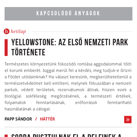
KAPCSOLÓDÓ ANYAGOK
hetilap
Yellowstone: az első nemzeti park
története
Természetes környezetünk fokozódó romlása aggodalommal tölti
el korunk emberét. Joggal merül fel a kérdés, meg tudjuk-e őrizni
a Földet utódainknak? Ha választ keresünk, megkerülhetetlenül a
természetvédelmet kell említeni, melynek fókuszában a nemzeti
parkok, védett területek, rezervátumok állnak, hiszen ezek a
biológiai sokféleség megőrzésének, a természeti értékek,
folyamatok fenntartásának, erőforrások fenntartható
használatának a zálogai.
PAPP SÁNDOR
/
HÁTTÉR