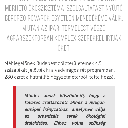
mérhető ökoszisztéma-szolgáltatást nyújtó
beporzó rovarok egyetlen menedékévé válik,
miután az ipari termelést végző
agrárszektorban komplex szerekkel irtják
őket.
Méhlegelőnek Budapest zöldterületeinek 4,5
százalékát jelölték ki a vadvirágos rét programban,
280 ezret a hatmillió négyzetméterből, tette hozzá.
Mindez annak köszönhető, hogy a
főváros csatlakozott ahhoz a nyugat-
európai irányzathoz, amelynek célja
az urbanizált terek ökológiai
átalakítása. Ehhez volna szükség