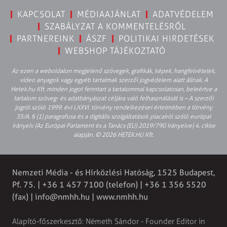
KAPCSOLAT
MÉDIAAJÁNLAT
ADATVÉDELEM
SZABÁLYZAT A KOMMENTELÉSRŐL
PARTNEREINK
ÁSZF
POLITIKAI HIRDETÉSEK
WEBSHOP TÁJÉKOZTATÓ
Az ezen a weboldalon megjelenő szövegek, grafikák, képek, hangfelvételek,
video anyagok vagy egyéb tartalmak szerzői jogvédelem alatt állnak. A
Hetek.hu Kft. minden jogot fenntart a tartalommal kapcsolatosan, beleértve a
tartalom szöveg- és adatbányászat céljára való felhasználását is – A szerzői
jogról szóló 1999. évi LXXVI. törvény rendelkezései értelmében a törvény
35/A. § (1) paragrafusa és a digitális szolgáltatások piacairól szóló európai
irányelv (Az Európai Parlament és a Tanács (EU) 2019/790 Irányelve) 4. cikke
alapján. © 2026 HETEK.HU Kft.
Nemzeti Média - és Hírközlési Hatóság, 1525 Budapest,
Pf. 75. | +36 1 457 7100 (telefon) | +36 1 356 5520
(fax) |
info@nmhh.hu
| www.nmhh.hu
Alapító-főszerkesztő: Németh Sándor - Founder Editor in