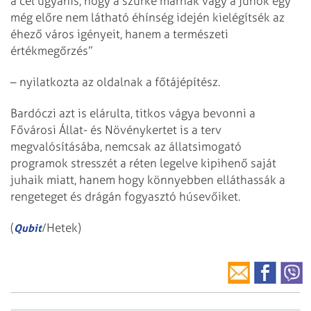
a cél ugyanis, hogy a szürke marhák vagy a juhok egy
még előre nem látható éhínség idején kielégítsék az
éhező város igényeit, hanem a természeti
értékmegőrzés”
– nyilatkozta az oldalnak a főtájépítész.
Bardóczi azt is elárulta, titkos vágya bevonni a
Fővárosi Állat- és Növénykertet is a terv
megvalósításába, nemcsak az állatsimogató
programok stresszét a réten legelve kipihenő saját
juhaik miatt, hanem hogy könnyebben elláthassák a
rengeteget és drágán fogyasztó húsevőiket.
(
/Hetek)
Qubit