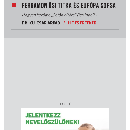
PERGAMON ŐSI TITKA ÉS EURÓPA SORSA
Hogyan került a „Sátán oltára” Berlinbe?
»
DR. KULCSÁR ÁRPÁD
/
HIT ÉS ÉRTÉKEK
HIRDETÉS