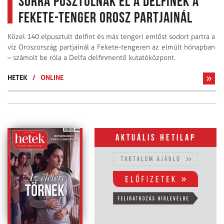
Sorra pusztulnak el a delfinek a
Fekete-tenger orosz partjainál
Közel 140 elpusztult delfint és más tengeri emlőst sodort partra a
víz Oroszország partjainál a Fekete-tengeren az elmúlt hónapban
– számolt be róla a Delfa delfinmentő kutatóközpont.
HETEK
/
ONLINE
Aktuális hetilap