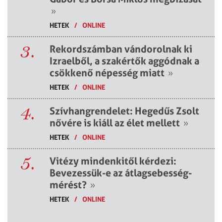
»
HETEK
/
ONLINE
3.
Rekordszámban vándorolnak ki
Izraelből, a szakértők aggódnak a
csökkenő népesség miatt
»
HETEK
/
ONLINE
4.
Szívhangrendelet: Hegedűs Zsolt
nővére is kiáll az élet mellett
»
HETEK
/
ONLINE
5.
Vitézy mindenkitől kérdezi:
Bevezessük-e az átlagsebesség-
mérést?
»
HETEK
/
ONLINE