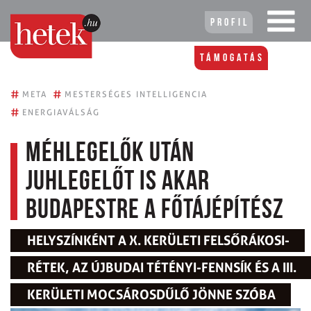
Profil
Támogatás
#
#
META
MESTERSÉGES INTELLIGENCIA
#
ENERGIAVÁLSÁG
Méhlegelők után
juhlegelőt is akar
Budapestre a főtájépítész
HELYSZÍNKÉNT A X. KERÜLETI FELSŐRÁKOSI-
RÉTEK, AZ ÚJBUDAI TÉTÉNYI-FENNSÍK ÉS A III.
KERÜLETI MOCSÁROSDŰLŐ JÖNNE SZÓBA