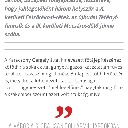
Sándor, Budapest főtájépítésze, hozzátéve,
hogy juhlegelőként három helyszín: a X.
kerületi Felsőrákosi-rétek, az újbudai Tétényi-
fennsík és a III. kerületi Mocsárosdűlő jönne
szóba.
A Karácsony Gergely által kinevezett főtájépítészéhez
kötődik a sokak által gúnyolt, gazos, kaszálatlan füves
területek tavaszi megjelenése Budapest több területén
is, melyeket a kihelyezett táblák tanúsága
szerint úgynevezett "méhlegelőnek" hagytak meg. Erre
a szakember szerint azért volt szükség, mivel
a város a globálisan dollármilliárdokban