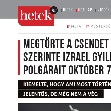
Hírek
Hetilap
Videók
#
#
META
MESTERSÉ
Megtörte a csendet 
szerinte Izrael gyil
polgárait október 
KIEMELTE, HOGY AMI MOST TÖRTÉNI
JELENTŐS, DE MÉG NEM A VÉG