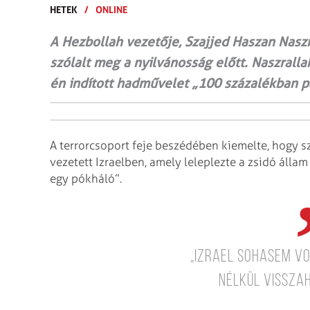
HETEK
/
ONLINE
A Hezbollah vezetője, Szajjed Haszan Naszra
szólalt meg a nyilvánosság előtt. Naszralla
én indított hadművelet „100 százalékban pa
A terrorcsoport feje beszédében kiemelte, hogy s
vezetett Izraelben, amely leleplezte a zsidó állam
egy pókháló”.
„Izrael sohasem v
nélkül visszah