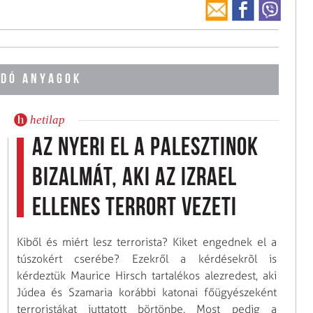
DÓ ANYAGOK
hetilap
Az nyeri el a palesztinok
bizalmát, aki az Izrael
ellenes terrort vezeti
Kiből és miért lesz terrorista? Kiket engednek el a
túszokért cserébe? Ezekről a kérdésekrõl is
kérdeztük Maurice Hirsch tartalékos alezredest, aki
Júdea és Szamaria korábbi katonai főügyészeként
terroristákat juttatott börtönbe. Most pedig a