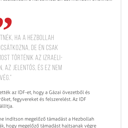
tnék, ha a Hezbollah
ocsátkozna, de én csak
ost történik az izraeli-
, az jelentős, és ez nem
vég.”
ették az IDF-et, hogy a Gázai övezetből és
őket, fegyvereket és felszerelést. Az IDF
lítja.
y ne indítson megelőző támadást a Hezbollah
tják, hogy megelőző támadást hajtsanak végre