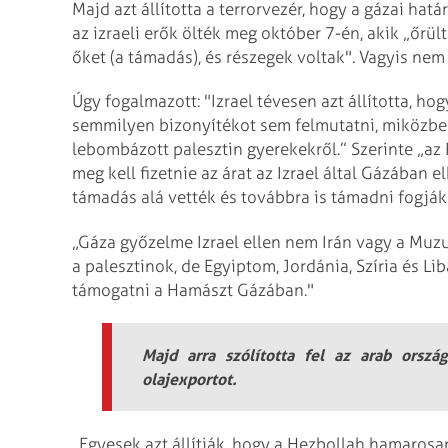
Majd azt állította a terrorvezér, hogy a gázai hatá
az izraeli erők ölték meg október 7-én, akik „őrü
őket (a támadás), és részegek voltak". Vagyis nem
Úgy fogalmazott: "Izrael tévesen azt állította, h
semmilyen bizonyítékot sem felmutatni, miközben
lebombázott palesztin gyerekekről.” Szerinte „az 
meg kell fizetnie az árat az Izrael által Gázában 
támadás alá vették és továbbra is támadni fogják 
„Gáza győzelme Izrael ellen nem Irán vagy a Muz
a palesztinok, de Egyiptom, Jordánia, Szíria és L
támogatni a Hamászt Gázában."
Majd arra szólította fel az arab ország
olajexportot.
„Egyesek azt állítják, hogy a Hezbollah hamaros