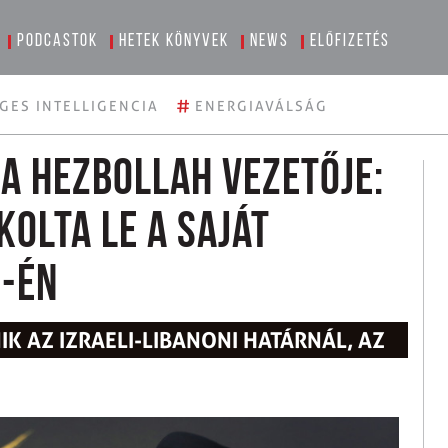
Podcastok
Hetek könyvek
News
Előfizetés
#
GES INTELLIGENCIA
ENERGIAVÁLSÁG
a Hezbollah vezetője:
kolta le a saját
7-én
K AZ IZRAELI-LIBANONI HATÁRNÁL, AZ