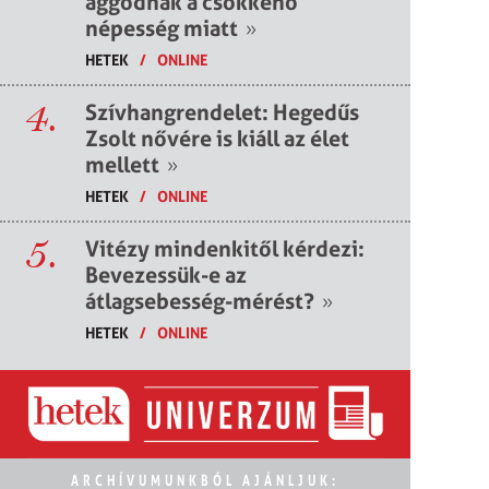
aggódnak a csökkenő
népesség miatt
»
HETEK
/
ONLINE
4.
Szívhangrendelet: Hegedűs
Zsolt nővére is kiáll az élet
mellett
»
HETEK
/
ONLINE
5.
Vitézy mindenkitől kérdezi:
Bevezessük-e az
átlagsebesség-mérést?
»
HETEK
/
ONLINE
ARCHÍVUMUNKBÓL AJÁNLJUK: