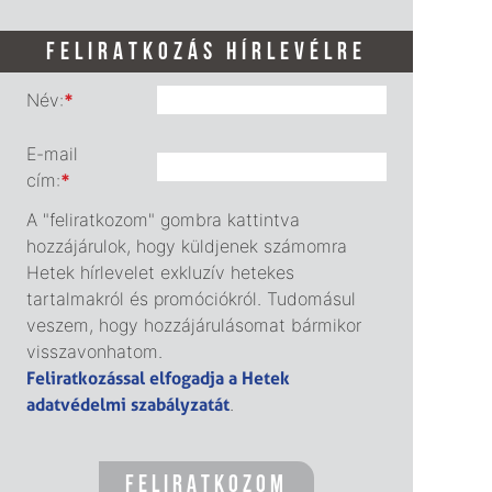
FELIRATKOZÁS HÍRLEVÉLRE
Név:
*
E-mail
cím:
*
A "feliratkozom" gombra kattintva
hozzájárulok, hogy küldjenek számomra
Hetek hírlevelet exkluzív hetekes
tartalmakról és promóciókról. Tudomásul
veszem, hogy hozzájárulásomat bármikor
visszavonhatom.
Feliratkozással elfogadja a Hetek
adatvédelmi szabályzatát
.