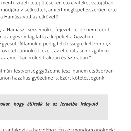
r menti izraeli településeken élő civileket valójában
lt módjára viselkedtek, amiért meglepetésszerűen érte
 a Hamász volt az elkövető.
ogy a Hamász csecsemőket fejezett le, de nem tudott
 az egész világ látta a képeket a Gázában
Egyesült Államokat pedig felelősségre kell vonni, s
elkövetett bűnökért, ezért az ellenállási mozgalmak
az amerikai erőket Irakban és Szíriában."
ulmán Testvériség győzelme lesz, hanem elsősorban
ibanon hazafias győzelme is. Ezért kötelességünk
okat, hogy állítsák le az Izraelbe irányuló
an csatlakozik a harcokhoz. Én azt mondom önöknek: