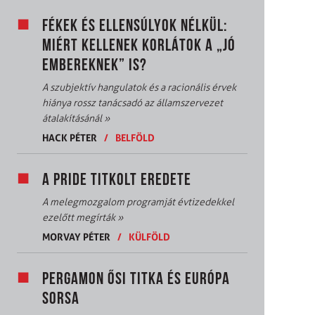
FÉKEK ÉS ELLENSÚLYOK NÉLKÜL:
MIÉRT KELLENEK KORLÁTOK A „JÓ
EMBEREKNEK” IS?
A szubjektív hangulatok és a racionális érvek
hiánya rossz tanácsadó az államszervezet
átalakításánál
»
HACK PÉTER
/
BELFÖLD
A PRIDE TITKOLT EREDETE
A melegmozgalom programját évtizedekkel
ezelőtt megírták
»
MORVAY PÉTER
/
KÜLFÖLD
PERGAMON ŐSI TITKA ÉS EURÓPA
SORSA