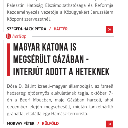
Palesztin Hatóság Elszámoltathatósága és Reformja
Kezdeményezés vezetője a Közügyekért Jeruzsálem
Központ szervezetnél.
SZEGEDI-HACK PETRA
/
HÁTTÉR
hetilap
Magyar katona is
megsérült Gázában -
interjút adott a Heteknek
Dósa D. Bálint izraeli–magyar állampolgár, az izraeli
hadsereg ejtőernyős alakulatának tagja, október 7-
én a Beeri kibucban, majd Gázában harcolt, ahol
december elején megsebesült, miután tankelhárító
gránáttal eltalálta egy Hamász-terrorista.
MORVAY PÉTER
/
KÜLFÖLD