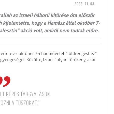
2023. 11. 03.
llah az izraeli háború kitörése óta először
h kijelentette, hogy a Hamász által október 7-
lesztin” akció volt, amiről nem tudtak előre.
zerinte az október 7-i hadművelet "földrengéshez"
 gyengeségét. Közölte, Izrael "olyan törékeny, akár
olt képes tárgyalások
ozni a túszokat.”