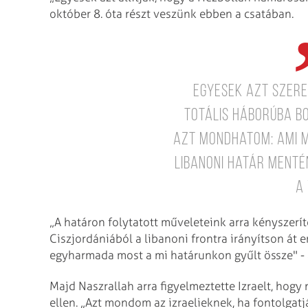
október 8. óta részt veszünk ebben a csatában.
Egyesek azt szere
totális háborúba b
azt mondhatom: ami m
libanoni határ mentén
a 
„A határon folytatott műveleteink arra kényszerít
Ciszjordániából a libanoni frontra irányítson át er
egyharmada most a mi határunkon gyűlt össze" - ál
Majd Naszrallah arra figyelmeztette Izraelt, hog
ellen. „Azt mondom az izraelieknek, ha fontolga