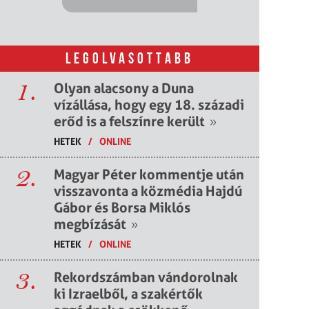
LEGOLVASOTTABB
1.
Olyan alacsony a Duna
vízállása, hogy egy 18. századi
erőd is a felszínre került
»
HETEK
/
ONLINE
2.
Magyar Péter kommentje után
visszavonta a közmédia Hajdú
Gábor és Borsa Miklós
megbízását
»
HETEK
/
ONLINE
3.
Rekordszámban vándorolnak
ki Izraelből, a szakértők