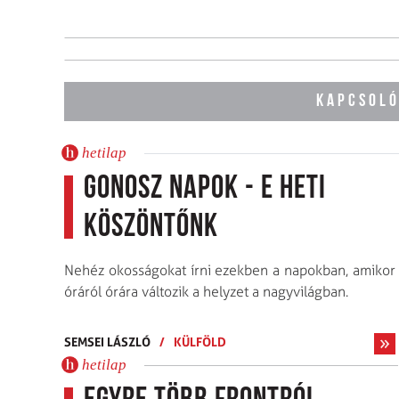
KAPCSOLÓ
hetilap
Gonosz napok - E heti
köszöntőnk
Nehéz okosságokat írni ezekben a napokban, amikor
óráról órára változik a helyzet a nagyvilágban.
SEMSEI LÁSZLÓ
/
KÜLFÖLD
hetilap