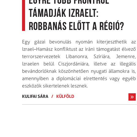
Egyre több frontról
támadják Izraelt:
robbanás előtt a régió?
Egy gázai bevonulás nyomán kiterjeszthetik az
Izrael–Hamász konfliktust az iráni támogatást élvező
terror­szervezetek Libanonra, Szíriára, Jemenre,
Izraelen belül Ciszjordániára, illetve az illegális
bevándorlóknak köszönhetően nyugati államokra is,
amennyiben a diplomáciai elrettentés vagy egyéb
eszközök sikertelenek lesznek.
KULIFAI SÁRA
/
KÜLFÖLD