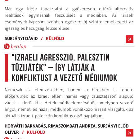
Már egy ideje tapasztalni a gyökeresen eltérő alternatív
realitások egymásnak feszülését a médiában. Az izraeli
események kapcsán azonban egészen új szintre emelkedett az
igazság és hazugság felcserélése.
SURJÁNYI DÁVID
/
KÜLFÖLD
hetilap
"Izraeli agresszió, palesztin
tűzijáték" – így látják a
konfliktust a vezető médiumok
Nemcsak az elemzésekben, hanem a hírekben is rendre
előkerülnek az Izrael elleni hamis vagy csúsztatáson alapuló
vádak – derül ki a Hetek médiaelemzéséből, amelyben vezető
angol, német és hazai médiumok vonatkozó írásait vizsgáltuk az
aktuális izraeli–palesztin konfliktus első napjaiban.
HORVÁTH BARNABÁS,
RIMASZOMBATI ANDREA,
SURJÁNYI ELŐD
OLIVÉR
/
KÜLFÖLD