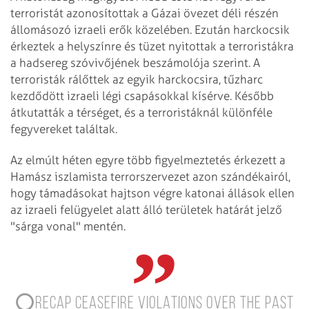
terroristát azonosítottak a Gázai övezet déli részén
állomásozó izraeli erők közelében. Ezután harckocsik
érkeztek a helyszínre és tüzet nyitottak a terroristákra
a hadsereg szóvivőjének beszámolója szerint. A
terroristák rálőttek az egyik harckocsira, tűzharc
kezdődött izraeli légi csapásokkal kísérve. Később
átkutatták a térséget, és a terroristáknál különféle
fegyvereket találtak.
Az elmúlt héten egyre több figyelmeztetés érkezett a
Hamász iszlamista terrorszervezet azon szándékairól,
hogy támadásokat hajtson végre katonai állások ellen
az izraeli felügyelet alatt álló területek határát jelző
"sárga vonal" mentén.
⭕️RECAP CEASEFIRE VIOLATIONS OVER THE PAST