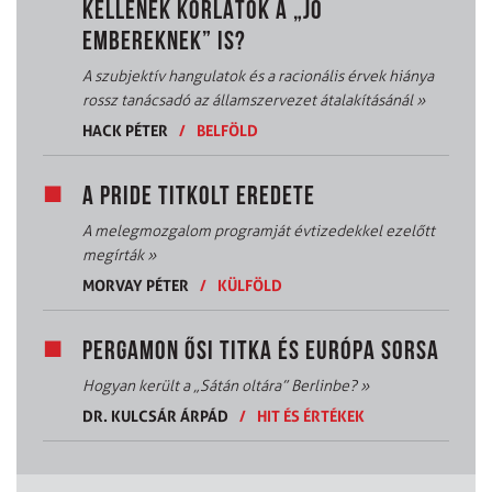
KELLENEK KORLÁTOK A „JÓ
EMBEREKNEK” IS?
A szubjektív hangulatok és a racionális érvek hiánya
rossz tanácsadó az államszervezet átalakításánál
»
HACK PÉTER
/
BELFÖLD
A PRIDE TITKOLT EREDETE
A melegmozgalom programját évtizedekkel ezelőtt
megírták
»
MORVAY PÉTER
/
KÜLFÖLD
PERGAMON ŐSI TITKA ÉS EURÓPA SORSA
Hogyan került a „Sátán oltára” Berlinbe?
»
DR. KULCSÁR ÁRPÁD
/
HIT ÉS ÉRTÉKEK