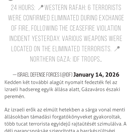
24 HOURS:
📍Western Rafah: 6 terrorists
were confirmed eliminated during exchange
of fire, following the ceasefire violation
incident yesterday. Various weapons were
located on the eliminated terrorists.
📍
Northern Gaza: IDF troops…
January 14, 2026
— Israel Defense Forces (@IDF)
Kedden két további alagút nyomait fedezték fel az
izraeli hadsereg egyik állása alatt, Gázaváros északi
peremén.
Az izraeli erők az elmúlt hetekben a sárga vonal menti
állásokban támadási forgatókönyveket gyakoroltak,
több tucat terrorista egyidejű rajtaütését szimulálva. A
déli parancsnokság szigorította a harckészültségi