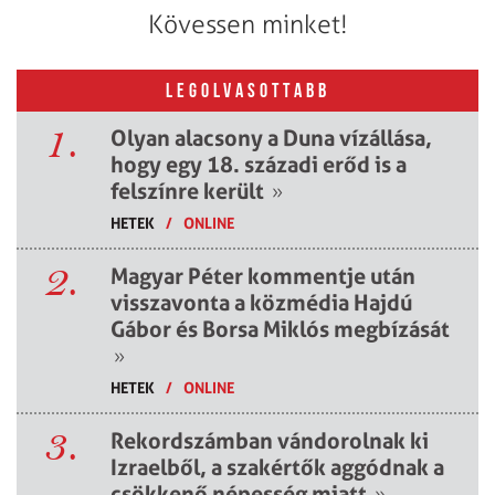
Kövessen minket!
LEGOLVASOTTABB
1.
Olyan alacsony a Duna vízállása,
hogy egy 18. századi erőd is a
felszínre került
»
HETEK
/
ONLINE
2.
Magyar Péter kommentje után
visszavonta a közmédia Hajdú
Gábor és Borsa Miklós megbízását
»
HETEK
/
ONLINE
3.
Rekordszámban vándorolnak ki
Izraelből, a szakértők aggódnak a
csökkenő népesség miatt
»