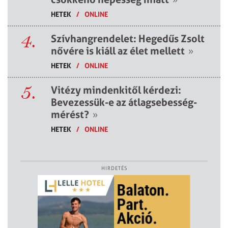
HETEK
/
ONLINE
4.
Szívhangrendelet: Hegedűs Zsolt
nővére is kiáll az élet mellett
»
HETEK
/
ONLINE
5.
Vitézy mindenkitől kérdezi:
Bevezessük-e az átlagsebesség-
mérést?
»
HETEK
/
ONLINE
HIRDETÉS