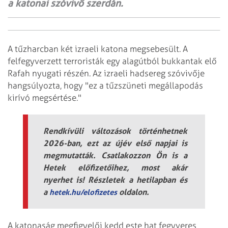
a katonai szóvivő szerdán.
A tűzharcban két izraeli katona megsebesült. A
felfegyverzett terroristák egy alagútból bukkantak elő
Rafah nyugati részén. Az izraeli hadsereg szóvivője
hangsúlyozta, hogy "ez a tűzszüneti megállapodás
kirívó megsértése."
Rendkívüli változások történhetnek
2026-ban, ezt az újév első napjai is
megmutatták. Csatlakozzon Ön is a
Hetek előfizetőihez, most akár
nyerhet is! Részletek a hetilapban és
a
oldalon.
hetek.hu/elofizetes
A katonaság megfigyelői kedd este hat fegyveres