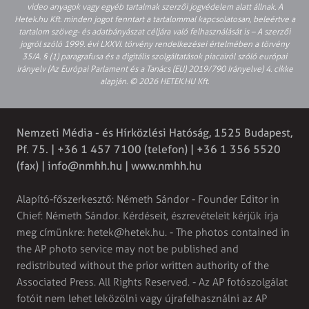
video anyagok vagy egyéb tartalmak szerzői jogvédelem alatt állnak. A
Hetek.hu Kft. minden jogot fenntart a tartalommal kapcsolatosan, beleértve a
tartalom szöveg- és adatbányászat céljára való felhasználását is – A szerzői
jogról szóló 1999. évi LXXVI. törvény rendelkezései értelmében a törvény
35/A. § (1) paragrafusa és a digitális szolgáltatások piacairól szóló európai
irányelv (Az Európai Parlament és a Tanács (EU) 2019/790 Irányelve) 4. cikke
alapján. © 2026 HETEK.HU Kft.
Nemzeti Média - és Hírközlési Hatóság, 1525 Budapest,
Pf. 75. | +36 1 457 7100 (telefon) | +36 1 356 5520
(fax) |
info@nmhh.hu
| www.nmhh.hu
Alapító-főszerkesztő: Németh Sándor - Founder Editor in
Chief: Németh Sándor. Kérdéseit, észrevételeit kérjük írja
meg címünkre:
hetek@hetek.hu
. - The photos contained in
the AP photo service may not be published and
redistributed without the prior written authority of the
Associated Press. All Rights Reserved. - Az AP fotószolgálat
fotóit nem lehet leközölni vagy újrafelhasználni az AP