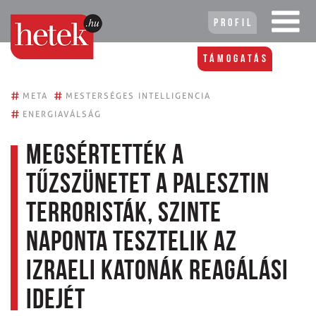
Profil
Támogatás
#
#
META
MESTERSÉGES INTELLIGENCIA
#
ENERGIAVÁLSÁG
Megsértették a
tűzszünetet a palesztin
terroristák, szinte
naponta tesztelik az
izraeli katonák reagálási
idejét