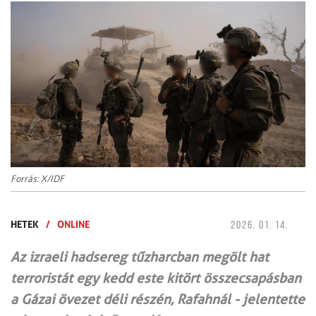
Forrás: X/IDF
HETEK
/
ONLINE
2026. 01. 14.
Az izraeli hadsereg tűzharcban megölt hat
terroristát egy kedd este kitört összecsapásban
a Gázai övezet déli részén, Rafahnál - jelentette