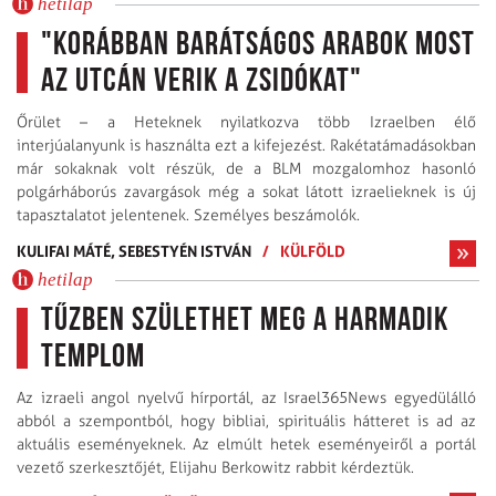
hetilap
"Korábban barátságos arabok most
az utcán verik a zsidókat"
Őrület – a Heteknek nyilatkozva több Izraelben élő
interjúalanyunk is használta ezt a kifejezést. Rakétatámadásokban
már sokaknak volt részük, de a BLM mozgalomhoz hasonló
polgárháborús zavargások még a sokat látott izraelieknek is új
tapasztalatot jelentenek. Személyes beszámolók.
KULIFAI MÁTÉ,
SEBESTYÉN ISTVÁN
/
KÜLFÖLD
hetilap
Tűzben születhet meg a Harmadik
Templom
Az izraeli angol nyelvű hírportál, az Israel365News egyedülálló
abból a szempontból, hogy bibliai, spirituális hátteret is ad az
aktuális eseményeknek. Az elmúlt hetek eseményeiről a portál
vezető szerkesztőjét, Elijahu Berkowitz rabbit kérdeztük.