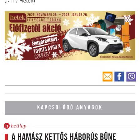
(MTI / Hetek)
KAPCSOLÓDÓ ANYAGOK
hetilap
A Hamász kettős háborús bűne