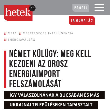
Profil
Támogatás
#
#
META
MESTERSÉGES INTELLIGENCIA
#
ENERGIAVÁLSÁG
Német külügy: meg kell
kezdeni az orosz
energiaimport
felszámolását
ÍGY VÁLASZOLNÁNAK A BUCSÁBAN ÉS MÁS
UKRAJNAI TELEPÜLÉSEKEN TAPASZTALT