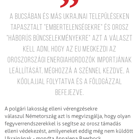
a Bucsában és más ukrajnai településeken
tapasztalt "embertelenségekre" és orosz
"háborús bűncselekményekre" azt a választ
kell adni, hogy az EU megkezdi az
oroszországi energiahordozók importjának
leállítását, méghozzá a szénnel kezdve, a
kőolajjal folytatva és a földgázzal
befejezve.
A polgári lakosság elleni vérengzésekre
válaszul Németország azt is megvizsgálja, hogy olyan
fegyverrendszerekkel is segítse az orosz támadás
elleni védekezést, amilyeneket eddig még nem küldött
Ukrajnának - mondta Annalena Baerbock.