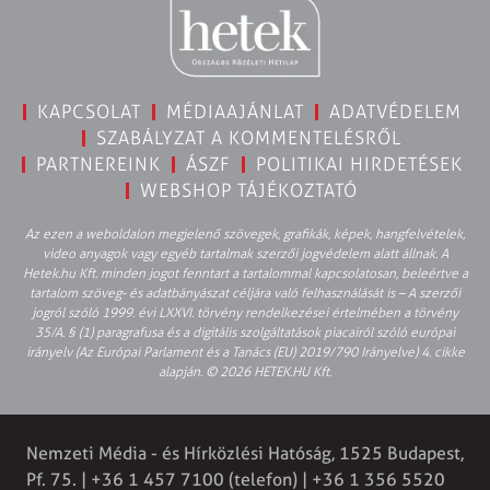
KAPCSOLAT
MÉDIAAJÁNLAT
ADATVÉDELEM
SZABÁLYZAT A KOMMENTELÉSRŐL
PARTNEREINK
ÁSZF
POLITIKAI HIRDETÉSEK
WEBSHOP TÁJÉKOZTATÓ
Az ezen a weboldalon megjelenő szövegek, grafikák, képek, hangfelvételek,
video anyagok vagy egyéb tartalmak szerzői jogvédelem alatt állnak. A
Hetek.hu Kft. minden jogot fenntart a tartalommal kapcsolatosan, beleértve a
tartalom szöveg- és adatbányászat céljára való felhasználását is – A szerzői
jogról szóló 1999. évi LXXVI. törvény rendelkezései értelmében a törvény
35/A. § (1) paragrafusa és a digitális szolgáltatások piacairól szóló európai
irányelv (Az Európai Parlament és a Tanács (EU) 2019/790 Irányelve) 4. cikke
alapján. © 2026 HETEK.HU Kft.
Nemzeti Média - és Hírközlési Hatóság, 1525 Budapest,
Pf. 75. | +36 1 457 7100 (telefon) | +36 1 356 5520