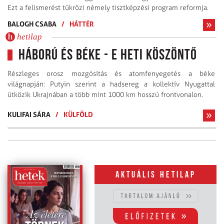
Ezt a felismerést tükrözi némely tisztképzési program reformja.
BALOGH CSABA
/
HÁTTÉR
hetilap
Háború és béke - E heti köszöntő
Részleges orosz mozgósítás és atomfenyegetés a béke
világnapján: Putyin szerint a hadsereg a kollektív Nyugattal
ütközik Ukrajnában a több mint 1000 km hosszú frontvonalon.
KULIFAI SÁRA
/
KÜLFÖLD
Aktuális hetilap