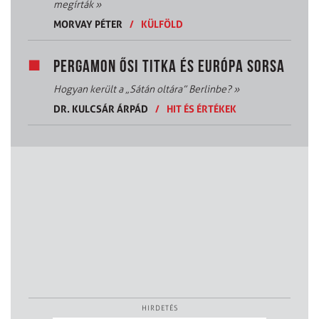
megírták
»
MORVAY PÉTER
/
KÜLFÖLD
PERGAMON ŐSI TITKA ÉS EURÓPA SORSA
Hogyan került a „Sátán oltára” Berlinbe?
»
DR. KULCSÁR ÁRPÁD
/
HIT ÉS ÉRTÉKEK
HIRDETÉS