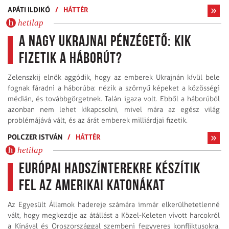
APÁTI ILDIKÓ
/
HÁTTÉR
hetilap
A nagy ukrajnai pénzégető: kik
fizetik a háborút?
Zelenszkij elnök aggódik, hogy az emberek Ukrajnán kívül bele
fognak fáradni a háborúba: nézik a szörnyű képeket a közösségi
médián, és továbbgörgetnek. Talán igaza volt. Ebből a háborúból
azonban nem lehet kikapcsolni, mivel mára az egész világ
problémájává vált, és az árát emberek milliárdjai fizetik.
POLCZER ISTVÁN
/
HÁTTÉR
hetilap
Európai hadszínterekre készítik
fel az amerikai katonákat
Az Egyesült Államok hadereje számára immár elkerülhetetlenné
vált, hogy megkezdje az átállást a Közel-Keleten vívott harcokról
a Kínával és Oroszországgal szembeni fegyveres konfliktusokra.