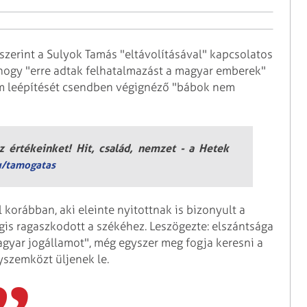
szerint a Sulyok Tamás "eltávolításával" kapcsolatos
 hogy "erre adtak felhatalmazást a magyar emberek"
lam leépítését csendben végignéző "bábok nem
 értékeinket! Hit, család, nemzet - a Hetek
u/tamogatas
 korábban, aki eleinte nyitottnak is bizonyult a
gis ragaszkodott a székéhez. Leszögezte: elszántsága
agyar jogállamot", még egyszer meg fogja keresni a
yszemközt üljenek le.