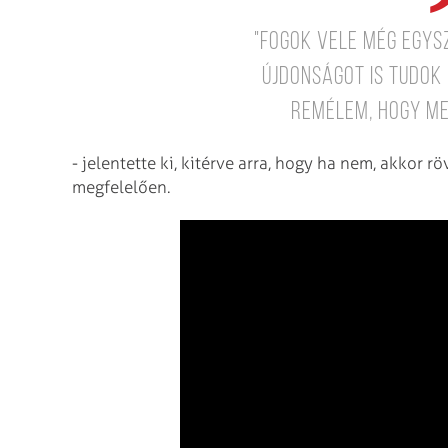
"Fogok vele még egysz
újdonságot is tudok
remélem, hogy me
- jelentette ki, kitérve arra, hogy ha nem, akkor r
megfelelően.