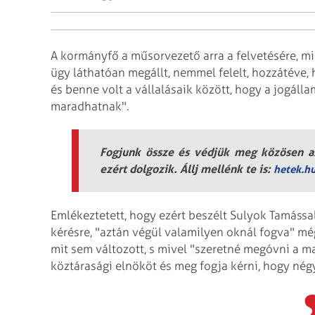
A kormányfő a műsorvezető arra a felvetésére, mi
ügy láthatóan megállt, nemmel felelt, hozzátéve,
és benne volt a vállalásaik között, hogy a jogál
maradhatnak".
Fogjunk össze és védjük meg közösen az
ezért dolgozik. Állj mellénk te is:
hetek.h
Emlékeztetett, hogy ezért beszélt Sulyok Tamással
kérésre, "aztán végül valamilyen oknál fogva" mé
mit sem változott, s mivel "szeretné megóvni a m
köztárasági elnököt és meg fogja kérni, hogy nég