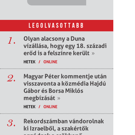
LEGOLVASOTTABB
1.
Olyan alacsony a Duna
vízállása, hogy egy 18. századi
erőd is a felszínre került
»
HETEK
/
ONLINE
2.
Magyar Péter kommentje után
visszavonta a közmédia Hajdú
Gábor és Borsa Miklós
megbízását
»
HETEK
/
ONLINE
3.
Rekordszámban vándorolnak
ki Izraelből, a szakértők