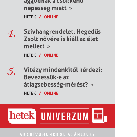
aggódnak a csökkenő
népesség miatt
»
HETEK
/
ONLINE
4.
Szívhangrendelet: Hegedűs
Zsolt nővére is kiáll az élet
mellett
»
HETEK
/
ONLINE
5.
Vitézy mindenkitől kérdezi:
Bevezessük-e az
átlagsebesség-mérést?
»
HETEK
/
ONLINE
ARCHÍVUMUNKBÓL AJÁNLJUK: