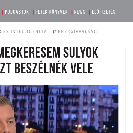
Podcastok
Hetek könyvek
News
Előfizetés
#
GES INTELLIGENCIA
ENERGIAVÁLSÁG
 megkeresem Sulyok
zt beszélnék vele