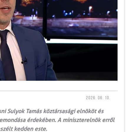
2026. 06. 10.
ni Sulyok Tamás köztársasági elnököt és
emondása érdekében. A miniszterelnök erről
szélt kedden este.