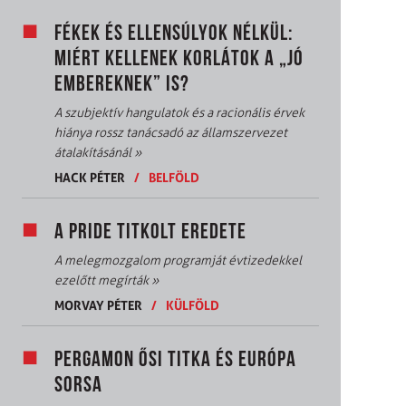
FÉKEK ÉS ELLENSÚLYOK NÉLKÜL:
MIÉRT KELLENEK KORLÁTOK A „JÓ
EMBEREKNEK” IS?
A szubjektív hangulatok és a racionális érvek
hiánya rossz tanácsadó az államszervezet
átalakításánál
»
HACK PÉTER
/
BELFÖLD
A PRIDE TITKOLT EREDETE
A melegmozgalom programját évtizedekkel
ezelőtt megírták
»
MORVAY PÉTER
/
KÜLFÖLD
PERGAMON ŐSI TITKA ÉS EURÓPA
SORSA