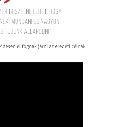
er beszélni, lehet, hogy
 neki mondani és nagyon
g tudunk állapodni"
övidesen el fognak járni az eredeti célnak