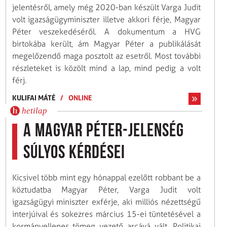
jelentésről, amely még 2020-ban készült Varga Judit
volt igazságügyminiszter illetve akkori férje, Magyar
Péter veszekedéséről. A dokumentum a HVG
birtokába került, ám Magyar Péter a publikálását
megelőzendő maga posztolt az esetről. Most további
részleteket is közölt mind a lap, mind pedig a volt
férj.
KULIFAI MÁTÉ
/
ONLINE
hetilap
A Magyar Péter-jelenség
súlyos kérdései
Kicsivel több mint egy hónappal ezelőtt robbant be a
köztudatba Magyar Péter, Varga Judit volt
igazságügyi miniszter exférje, aki milliós nézettségű
interjúival és sokezres március 15-ei tüntetésével a
kormányellenes tömeg vezető arcává vált. Politikai