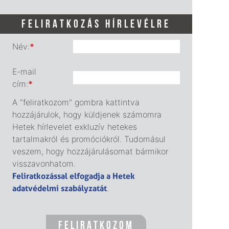
FELIRATKOZÁS HÍRLEVÉLRE
Név:
*
E-mail
cím:
*
A "feliratkozom" gombra kattintva
hozzájárulok, hogy küldjenek számomra
Hetek hírlevelet exkluzív hetekes
tartalmakról és promóciókról. Tudomásul
veszem, hogy hozzájárulásomat bármikor
visszavonhatom.
Feliratkozással elfogadja a Hetek
adatvédelmi szabályzatát
.