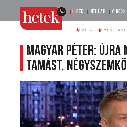
Hírek
Hetilap
Videók
#
#
META
MESTERSÉ
Magyar Péter: újra
Tamást, négyszemkö