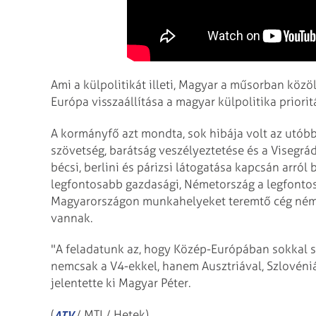
Ami a külpolitikát illeti, Magyar a műsorban közöl
Európa visszaállítása a magyar külpolitika priorit
A kormányfő azt mondta, sok hibája volt az utóbb
szövetség, barátság veszélyeztetése és a Visegrá
bécsi, berlini és párizsi látogatása kapcsán arró
legfontosabb gazdasági, Németország a legfontos
Magyarországon munkahelyeket teremtő cég német,
vannak.
"A feladatunk az, hogy Közép-Európában sokkal s
nemcsak a V4-ekkel, hanem Ausztriával, Szlovéni
jelentette ki Magyar Péter.
(
/ MTI / Hetek)
ATV