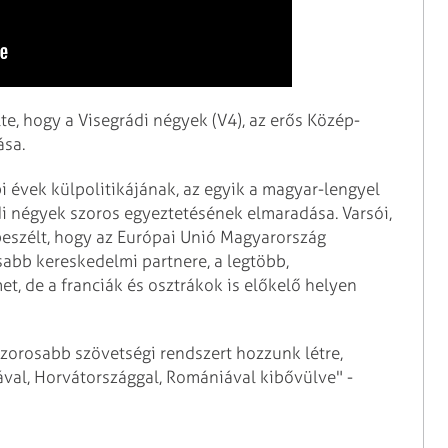
te, hogy a Visegrádi négyek (V4), az erős Közép-
ása.
i évek külpolitikájának, az egyik a magyar-lengyel
di négyek szoros egyeztetésének elmaradása. Varsói,
l beszélt, hogy az Európai Unió Magyarország
abb kereskedelmi partnere, a legtöbb,
 de a franciák és osztrákok is előkelő helyen
zorosabb szövetségi rendszert hozzunk létre,
ával, Horvátországgal, Romániával kibővülve" -