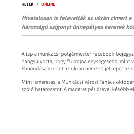
HETEK
/
ONLINE
Hivatalosan is felavatták az ukrán címert 
háromágú szigonyt ünnepélyes keretek közö
A lap a munkácsi polgármester Facebook-bejegy
hangsúlyozta, hogy "Ukrajna egységesebb, mint v
Elmondása szerint az ukrán nemzeti jelképet az or
Mint ismeretes, a Munkácsi Városi Tanács október
szóló határozatot. A madarat pár órával később el 