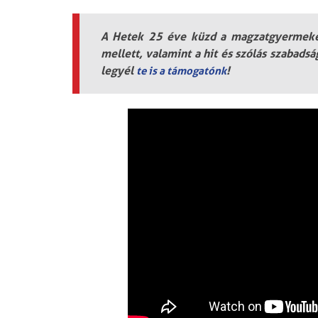
A Hetek 25 éve küzd a magzatgyermekek
mellett, valamint a hit és szólás szabads
legyél
!
te is a támogatónk