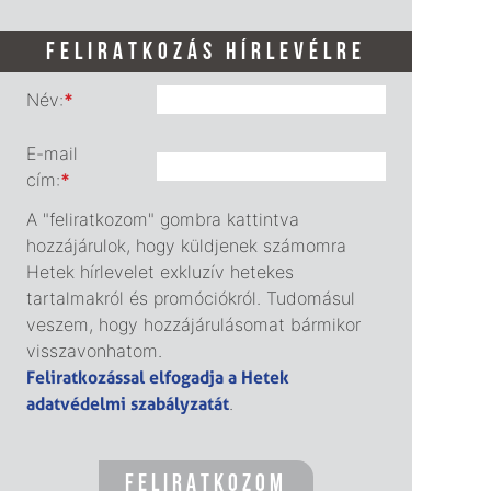
FELIRATKOZÁS HÍRLEVÉLRE
Név:
*
E-mail
cím:
*
A "feliratkozom" gombra kattintva
hozzájárulok, hogy küldjenek számomra
Hetek hírlevelet exkluzív hetekes
tartalmakról és promóciókról. Tudomásul
veszem, hogy hozzájárulásomat bármikor
visszavonhatom.
Feliratkozással elfogadja a Hetek
adatvédelmi szabályzatát
.