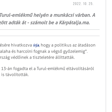
2022. 10. 25.
a Turul-emlékmű helyén a munkácsi várban. A
tt adták át - számolt be a Kárpátalja.ma.
zésére hivatkozva
, hogy a politikus az átadáson
írja
alaha és harcolni fognak a végső győzelemig".
szág védőinek a tiszteletére állíttatták.
 13-án fogadta el a Turul-emlékmű eltávolításáról
is távolították.