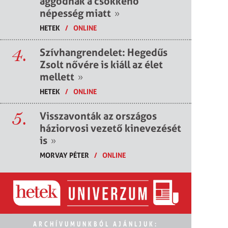
aggódnak a csökkenő
népesség miatt
»
HETEK
/
ONLINE
4.
Szívhangrendelet: Hegedűs
Zsolt nővére is kiáll az élet
mellett
»
HETEK
/
ONLINE
5.
Visszavonták az országos
háziorvosi vezető kinevezését
is
»
MORVAY PÉTER
/
ONLINE
ARCHÍVUMUNKBÓL AJÁNLJUK: