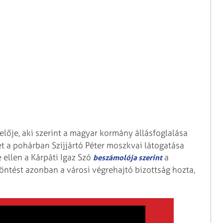
elője, aki szerint a magyar kormány állásfoglalása
pet a pohárban Szijjártó Péter moszkvai látogatása
e ellen a Kárpáti Igaz Szó
a
beszámolója szerint
döntést azonban a városi végrehajtó bizottság hozta,