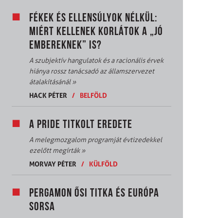
FÉKEK ÉS ELLENSÚLYOK NÉLKÜL:
MIÉRT KELLENEK KORLÁTOK A „JÓ
EMBEREKNEK” IS?
A szubjektív hangulatok és a racionális érvek
hiánya rossz tanácsadó az államszervezet
átalakításánál
»
HACK PÉTER
/
BELFÖLD
A PRIDE TITKOLT EREDETE
A melegmozgalom programját évtizedekkel
ezelőtt megírták
»
MORVAY PÉTER
/
KÜLFÖLD
PERGAMON ŐSI TITKA ÉS EURÓPA
SORSA