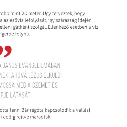
 több mint 20 méter. Úgy tervezték, hogy
 az esővíz lefolyását, így szárazság idején
lleni gátként szolgál. Ellenkező esetben a víz
ngerbe folyna.
 a János evangéliumában
nek, ahová Jézus elküldi
 mossa meg a szemét és
rje látását.
otta fenn. Bár régóta kapcsolódik a vallási
i eddig rejtve maradtak.