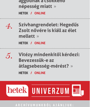
aggódnak a csökkenő
népesség miatt
»
HETEK
/
ONLINE
4.
Szívhangrendelet: Hegedűs
Zsolt nővére is kiáll az élet
mellett
»
HETEK
/
ONLINE
5.
Vitézy mindenkitől kérdezi:
Bevezessük-e az
átlagsebesség-mérést?
»
HETEK
/
ONLINE
ARCHÍVUMUNKBÓL AJÁNLJUK: