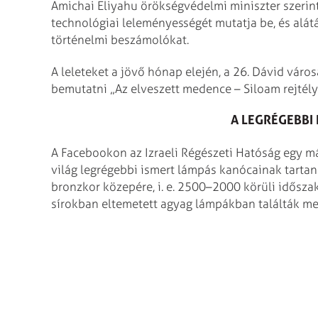
Amichai Eliyahu örökségvédelmi miniszter szerin
technológiai leleményességét mutatja be, és alát
történelmi beszámolókat.
A leleteket a jövő hónap elején, a 26. Dávid vár
bemutatni „Az elveszett medence – Siloam rejtély
A LEGRÉGEBBI
A Facebookon az Izraeli Régészeti Hatóság egy mási
világ legrégebbi ismert lámpás kanócainak tartan
bronzkor közepére, i. e. 2500–2000 körüli idősza
sírokban eltemetett agyag lámpákban találták me