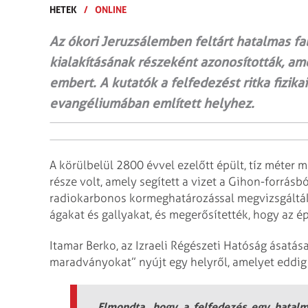
HETEK
/
ONLINE
Az ókori Jeruzsálemben feltárt hatalmas f
kialakításának részeként azonosították, am
embert. A kutatók a felfedezést ritka fizika
evangéliumában említett helyhez.
A körülbelül 2800 évvel ezelőtt épült, tíz méter 
része volt, amely segített a vizet a Gihon-forrásb
radiokarbonos kormeghatározással megvizsgálták
ágakat és gallyakat, és megerősítették, hogy az 
Itamar Berko, az Izraeli Régészeti Hatóság ásatás
maradványokat” nyújt egy helyről, amelyet eddig 
Elmondta, hogy a felfedezés egy hatalm