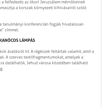
t a felfedezés az ókori Jeruzsálem mérnökeinek
ámasztja a korszak környezeti kihívásairól szóló
osa tanulmányi konferencián fogják hivatalosan
e” címmel.
 KANÓCOS LÁMPÁS
k ásatásról írt. A régészek feltártak valamit, amit a
ak. A szerves textilfragmentumokat, amelyek a
kra datálhatók, Jehud városa közelében található
g.