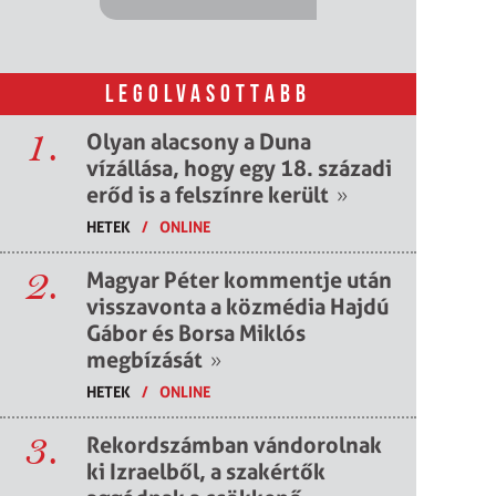
LEGOLVASOTTABB
1.
Olyan alacsony a Duna
vízállása, hogy egy 18. századi
erőd is a felszínre került
»
HETEK
/
ONLINE
2.
Magyar Péter kommentje után
visszavonta a közmédia Hajdú
Gábor és Borsa Miklós
megbízását
»
HETEK
/
ONLINE
3.
Rekordszámban vándorolnak
ki Izraelből, a szakértők