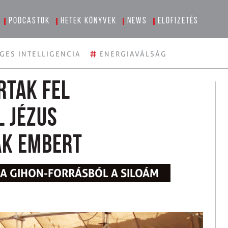
Podcastok
Hetek könyvek
News
Előfizetés
#
GES INTELLIGENCIA
ENERGIAVÁLSÁG
rtak fel
l Jézus
ak embert
T A GIHON-FORRÁSBÓL A SILOÁM