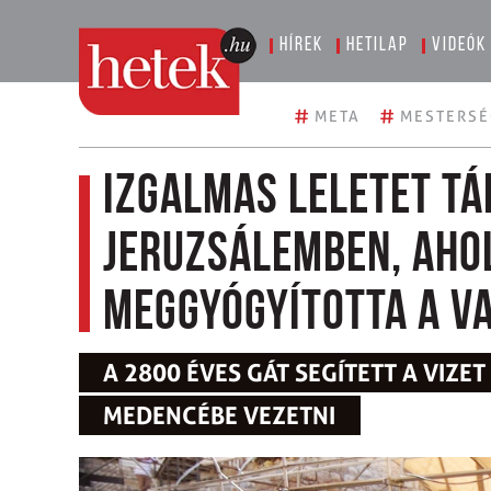
Hírek
Hetilap
Videók
#
#
META
MESTERSÉ
Izgalmas leletet tá
Jeruzsálemben, aho
meggyógyította a v
A 2800 ÉVES GÁT SEGÍTETT A VIZE
MEDENCÉBE VEZETNI