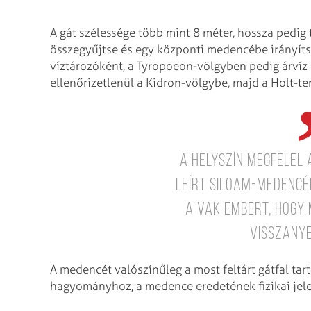
A gát szélessége több mint 8 méter, hossza pedig
összegyűjtse és egy központi medencébe irányítsa
víztározóként, a Tyropoeon-völgyben pedig árvíz e
ellenőrizetlenül a Kidron-völgybe, majd a Holt-te
A helyszín megfelel
leírt Siloam-medencé
a vak embert, hogy
visszanye
A medencét valószínűleg a most feltárt gátfal tart
hagyományhoz, a medence eredetének fizikai jele