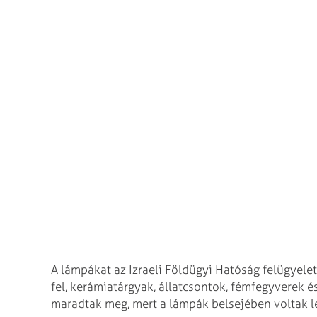
A lámpákat az Izraeli Földügyi Hatóság felügyelet
fel, kerámiatárgyak, állatcsontok, fémfegyverek é
maradtak meg, mert a lámpák belsejében voltak l