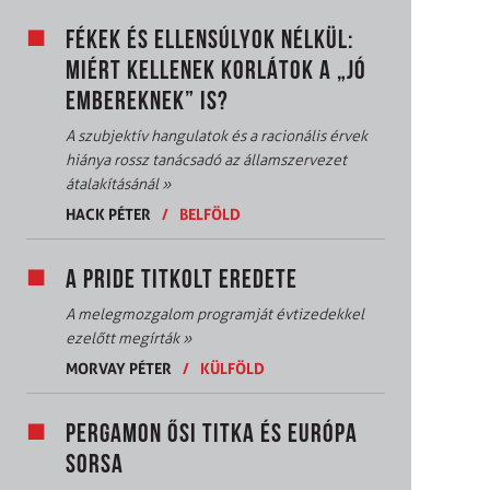
FÉKEK ÉS ELLENSÚLYOK NÉLKÜL:
MIÉRT KELLENEK KORLÁTOK A „JÓ
EMBEREKNEK” IS?
A szubjektív hangulatok és a racionális érvek
hiánya rossz tanácsadó az államszervezet
átalakításánál
»
HACK PÉTER
/
BELFÖLD
A PRIDE TITKOLT EREDETE
A melegmozgalom programját évtizedekkel
ezelőtt megírták
»
MORVAY PÉTER
/
KÜLFÖLD
PERGAMON ŐSI TITKA ÉS EURÓPA
SORSA