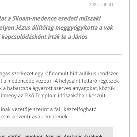
2025. 09. 01.
alat a Siloam-medence eredeti műszaki
elyen Jézus állítólag meggyógyította a vak
i kapcsolódásként írták le a János
magas szerkezet egy kifinomult hidraulikus rendszer
ól a medencébe vezetni. A helyszínt feltáró régészek
 a habarcsba ágyazott szerves anyagokat, köztük
építmény az Első Templom időszakában készült.
ainak vezetője szerint a fal „kézzelfogható
csak a szentírások említenek.
as gátfal, amelyet Joás és Amáziás királyok