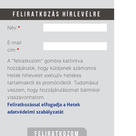
FELIRATKOZÁS HÍRLEVÉLRE
Név:
*
E-mail
cím:
*
A "feliratkozom" gombra kattintva
hozzájárulok, hogy küldjenek számomra
Hetek hírlevelet exkluzív hetekes
tartalmakról és promóciókról. Tudomásul
veszem, hogy hozzájárulásomat bármikor
visszavonhatom.
Feliratkozással elfogadja a Hetek
adatvédelmi szabályzatát
.